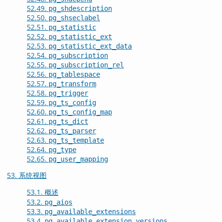
52.49.
pg_shdescription
52.50.
pg_shseclabel
52.51.
pg_statistic
52.52.
pg_statistic_ext
52.53.
pg_statistic_ext_data
52.54.
pg_subscription
52.55.
pg_subscription_rel
52.56.
pg_tablespace
52.57.
pg_transform
52.58.
pg_trigger
52.59.
pg_ts_config
52.60.
pg_ts_config_map
52.61.
pg_ts_dict
52.62.
pg_ts_parser
52.63.
pg_ts_template
52.64.
pg_type
52.65.
pg_user_mapping
53. 系统视图
53.1. 概述
53.2.
pg_aios
53.3.
pg_available_extensions
53.4.
pg_available_extension_versions