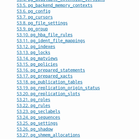
53.5.
pg_backend_memory_contexts
53.6.
pg_config
53.7.
pg_cursors
53.8.
pg_file_settings
53.9.
pg_group
53.10.
pg_hba_file_rules
53.11.
pg_ident_file_mappings
53.12.
pg_indexes
53.13.
pg_locks
53.14.
pg_matviews
53.15.
pg_policies
53.16.
pg_prepared_statements
53.17.
pg_prepared_xacts
53.18.
pg_publication_tables
53.19.
pg_replication_origin_status
53.20.
pg_replication_slots
53.21.
pg_roles
53.22.
pg_rules
53.23.
pg_seclabels
53.24.
pg_sequences
53.25.
pg_settings
53.26.
pg_shadow
53.27.
pg_shmem_allocations