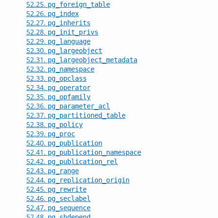
52.25.
pg_foreign_table
52.26.
pg_index
52.27.
pg_inherits
52.28.
pg_init_privs
52.29.
pg_language
52.30.
pg_largeobject
52.31.
pg_largeobject_metadata
52.32.
pg_namespace
52.33.
pg_opclass
52.34.
pg_operator
52.35.
pg_opfamily
52.36.
pg_parameter_acl
52.37.
pg_partitioned_table
52.38.
pg_policy
52.39.
pg_proc
52.40.
pg_publication
52.41.
pg_publication_namespace
52.42.
pg_publication_rel
52.43.
pg_range
52.44.
pg_replication_origin
52.45.
pg_rewrite
52.46.
pg_seclabel
52.47.
pg_sequence
52.48.
pg_shdepend