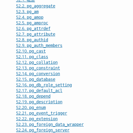
52.2.
pg_aggregate
52.3.
pg_am
52.4.
pg_amop
52.5.
pg_amproc
52.6.
pg_attrdef
52.7.
pg_attribute
52.8.
pg_authid
52.9.
pg_auth_members
52.10.
pg_cast
52.11.
pg_class
52.12.
pg_collation
52.13.
pg_constraint
52.14.
pg_conversion
52.15.
pg_database
52.16.
pg_db_role_setting
52.17.
pg_default_acl
52.18.
pg_depend
52.19.
pg_description
52.20.
pg_enum
52.21.
pg_event_trigger
52.22.
pg_extension
52.23.
pg_foreign_data_wrapper
52.24.
pg_foreign_server