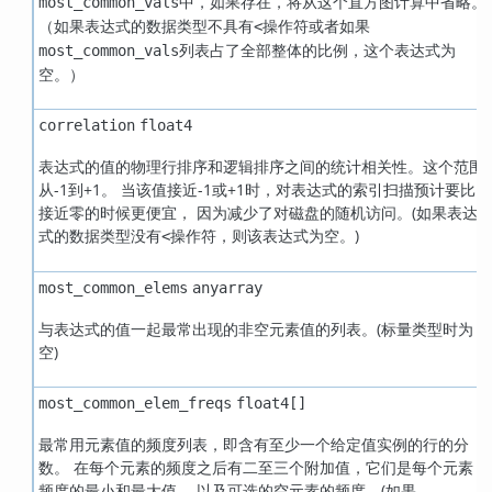
中，如果存在，将从这个直方图计算中省略。
most_common_vals
（如果表达式的数据类型不具有
操作符或者如果
<
列表占了全部整体的比例，这个表达式为
most_common_vals
空。）
correlation
float4
表达式的值的物理行排序和逻辑排序之间的统计相关性。这个范围
从-1到+1。 当该值接近-1或+1时，对表达式的索引扫描预计要比
接近零的时候更便宜， 因为减少了对磁盘的随机访问。(如果表达
式的数据类型没有
操作符，则该表达式为空。)
<
most_common_elems
anyarray
与表达式的值一起最常出现的非空元素值的列表。(标量类型时为
空)
most_common_elem_freqs
float4[]
最常用元素值的频度列表，即含有至少一个给定值实例的行的分
数。 在每个元素的频度之后有二至三个附加值，它们是每个元素
频度的最小和最大值， 以及可选的空元素的频度。(如果