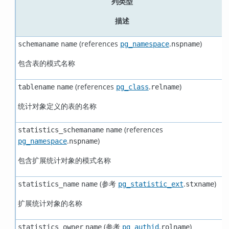
列类型
描述
(references
.
)
schemaname
name
pg_namespace
nspname
包含表的模式名称
(references
.
)
tablename
name
pg_class
relname
统计对象定义的表的名称
(references
statistics_schemaname
name
.
)
pg_namespace
nspname
包含扩展统计对象的模式名称
(参考
.
)
statistics_name
name
pg_statistic_ext
stxname
扩展统计对象的名称
(参考
.
)
statistics_owner
name
pg_authid
rolname