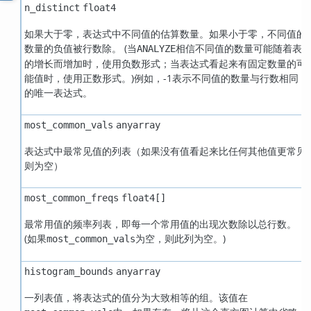
n_distinct
float4
如果大于零，表达式中不同值的估算数量。如果小于零，不同值的
数量的负值被行数除。 (当
相信不同值的数量可能随着表
ANALYZE
的增长而增加时，使用负数形式；当表达式看起来有固定数量的可
能值时，使用正数形式。)例如，-1表示不同值的数量与行数相同
的唯一表达式。
most_common_vals
anyarray
表达式中最常见值的列表（如果没有值看起来比任何其他值更常见
则为空）
most_common_freqs
float4[]
最常用值的频率列表，即每一个常用值的出现次数除以总行数。
(如果
为空，则此列为空。)
most_common_vals
histogram_bounds
anyarray
一列表值，将表达式的值分为大致相等的组。该值在