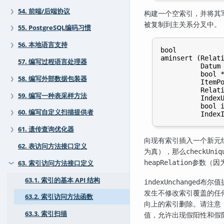
54. 前端/后端协议
❯
构建一个空索引，并将其
被复制到主关系分叉中。
55. PostgreSQL编码习惯
❯
56. 本地语言支持
❯
bool

aminsert (Relati
57. 编写过程语言处理器
          Datum 
          bool *
58. 编写外部数据包装器
❯
          ItemPo
          Relati
59. 编写一种表采样方法
❯
          IndexU
          bool i
60. 编写自定义扫描提供者
❯
61. 遗传查询优化器
❯
向现有索引插入一个新元
62. 表访问方法接口定义
为真），那么
checkUniq
参数（因
heapRelation
63. 索引访问方法接口定义
❯
63.1. 索引的基本 API 结构
布尔值
indexUnchanged
发生不修改索引覆盖的任
63.2. 索引访问方法函数
向上的索引删除。请注意
63.3. 索引扫描
值，允许出现假阳性和假