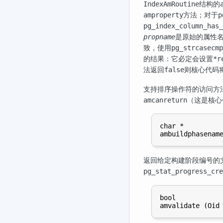
结构的
IndexAmRoutine
方法；对于
amproperty
p
pg_index_column_has_
是原始的属性
propname
致，使用
pg_strcasecmp
的结果：它必定会设置
*r
法返回
则核心代码
false
支持排序操作符的访问方
（这是核心
amcanreturn
char *

返回给定构建阶段编号的
pg_stat_progress_cre
bool
