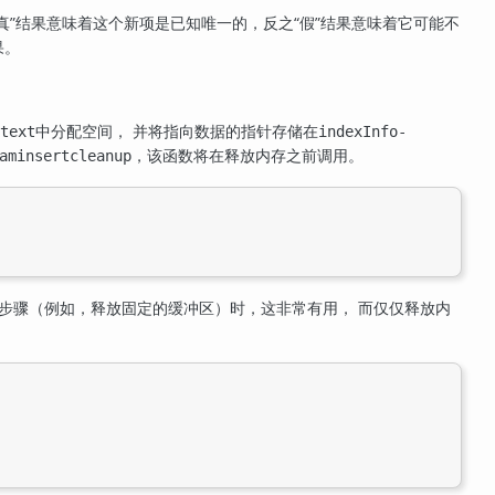
真”结果意味着这个新项是已知唯一的，反之“假”结果意味着它可能不
果。
中分配空间， 并将指向数据的指针存储在
text
indexInfo-
，该函数将在释放内存之前调用。
aminsertcleanup
理步骤（例如，释放固定的缓冲区）时，这非常有用， 而仅仅释放内