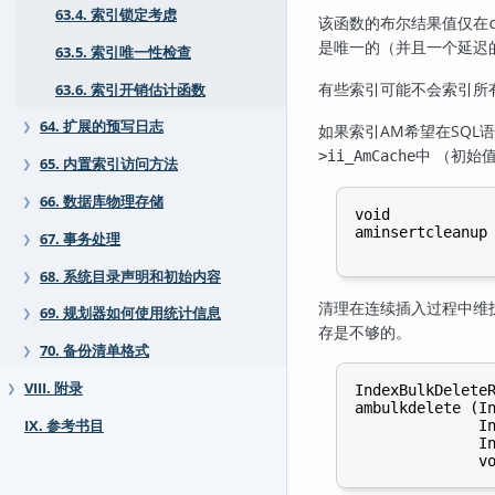
63.4. 索引锁定考虑
该函数的布尔结果值仅在
是唯一的（并且一个延迟
63.5. 索引唯一性检查
有些索引可能不会索引所
63.6. 索引开销估计函数
64. 扩展的预写日志
❯
如果索引AM希望在SQL
中 （初始
>ii_AmCache
65. 内置索引访问方法
❯
66. 数据库物理存储
❯
void

aminsertcleanup 
67. 事务处理
❯
68. 系统目录声明和初始内容
❯
清理在连续插入过程中维
69. 规划器如何使用统计信息
❯
存是不够的。
70. 备份清单格式
❯
VIII. 附录
IndexBulkDeleteR
❯
ambulkdelete (In
IX. 参考书目
              In
              In