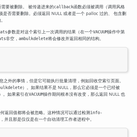
需要被删除。 被传递进来的
函数必须被调用（调用风格
callback
是否需要删除。必须返回 NULL 或者是一个 palloc 过的、 包含删
的。
参数是对这个索引上一次调用的结果（在一个
操作中第
ats
VACUUM
非空，
将会修改并返回相同的结构。
ats
ambulkdelete
息之外的事情，但是它可能执行批量清理，例如回收空索引页面。
）。如果结果不是 NULL，那么它必须是一个已经被
bulkdelete
）。如果索引在
操作期间根本没有改变，那么返回 NULL 也
VACUUM
并且任何返回值都将会被忽略。这种情况可以通过检测
info-
，并且那是仅仅是在一个自动清理工作者进程中。