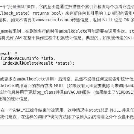
一个
“
批量删除
”
操作，它的意图是通过扫描整个索引并检查每个项看它是否
）来判断任何其引用的 TID 标识的索引项
llback_state) returns bool
结构。如果不需要向
传递信息，返回 NULL 也是 OK 
amvacuumcleanup
被限制，在删除多行的时候
可能需要被调用多次。
_mem
ambulkdelete
st
。这将允许 AM 在整个操作过程中积累统计信息。典型的，如果被传递的
st
esult *

(IndexVacuumInfo *info,

或更多次
调用）后清空。虽然不必做任何返回索引统计信
ambulkdelete
调用返回的东西或者 NULL（如果没有元组需要删除而未调用
delete
am
含的统计信息将用于更新
并且由
报告（如果给出了
pg_class
VACUUM
VERBOSE
正确的统计信息。
会在一个
操作结束时被调用。这种情况中
总是 NULL 
ANALYZE
stats
我们建议，在这样的调用中访问方法除了做插入后的清理之外什么也不做