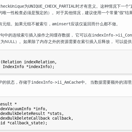
为
时才有意义。这种情况下一个“
checkUnique
UNIQUE_CHECK_PARTIAL
的唯一性检查必须是预定的）。对于其他情况，建议使用一个常量“假”结
有元组。如果元组不被索引，
应该仅返回而什么都不做。
aminsert
语句中的连续索引插入操作之间缓存数据， 它可以在
indexInfo->ii_Con
值为NULL）。如果除了内存之外的资源需要在索引插入后释放， 可以提供
(Relation indexRelation,

护的状态，存储于
中。 当数据需要额外的清
indexInfo->ii_AmCache
esult *

dexVacuumInfo *info,

dexBulkDeleteResult *stats,

dexBulkDeleteCallback callback,
