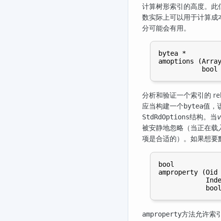
计算树形索引的高度。此
数实际上可以用于计算成
分可能会有用。
bytea *

amoptions (Array
分析和验证一个索引的 rel
应当构建一个
值，该
bytea
结构。当
StdRdOptions
v
被安静地忽略（当正在载
项是合适的）。如果想要默
bool

amproperty (Oid 
            Inde
方法允许索
amproperty