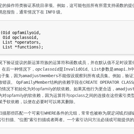
的操作符类验证系统目录项。例如，这可能包括所有所需支持函数的提供测试。
消息报告，通常情况下在
级。
INFO
(Oid opfamilyoid,

 Oid opclassoid,

 List *operators,

况下验证提议的新运算符族的运算符和函数成员，并在默认值不足时设置
；在后一种情况下，
是
。
参数是
opclassoid
InvalidOid
List
amapi.h
的子集，因为
不能假设观察到所有成员集。例如，验证
amadjustmembers
致错误。
结构的依赖字段在
OpFamilyMember
CREATE OPERATOR CLASS
的情况下初始化为对opfamily的软依赖。如果其他行为更合适，
amadjus
对opfamily的软依赖，因为运算符与opclass之间的连接在这些
赋予软依赖，以便在必要时可以将其删除。
扫描那些匹配一个可索引
条件的元组，常常也被称为
限定词
或
扫描
WHERE
索引扫描、
“
位图
”
索引扫描或者两者。一个索引访问方法必须或可能提供的