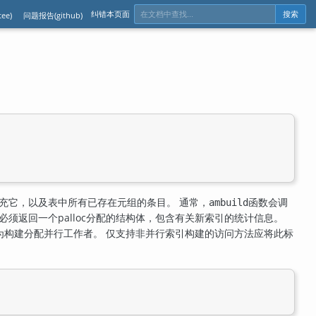
纠错本页面
ee)
问题报告(github)
搜索
充它，以及表中所有已存在元组的条目。 通常，
函数会调
ambuild
须返回一个palloc分配的结构体，包含有关新索引的统计信息。
为构建分配并行工作者。 仅支持非并行索引构建的访问方法应将此标