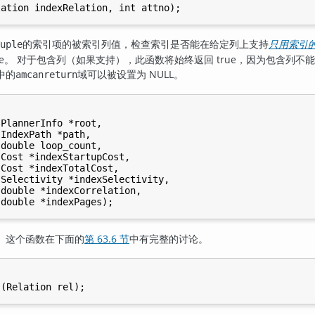
的索引项的被索引列值，检查索引是否能在给定列上支持
只用索引
uple
false。 对于包含列（如果支持），此函数将始终返回 true，因为包
中的
域可以被设置为 NULL。
amcanreturn
PlannerInfo *root,

IndexPath *path,

double loop_count,

Cost *indexStartupCost,

Cost *indexTotalCost,

Selectivity *indexSelectivity,

double *indexCorrelation,

。这个函数在下面的
第 63.6 节
中有完整的讨论。