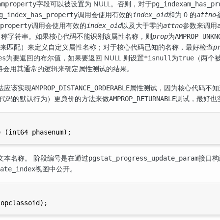
字段可以被设置为 NULL。否则，对于
amproperty
pg_indexam_has_pr
调用会使用有效的
和为 0 的
g_index_has_property
index_oid
attno
调用会使用有效的
以及大于零的
参数来调用
property
index_oid
attno
名称字符串。如果核心代码不能识别该属性名称，则
为
prop
AMPROP_UNKN
来匹配）来定义自定义属性名称；对于核心代码已知的名称，最好检查
p
为要返回的布尔值，如果要返回 NULL 则设置
为
（两个
es
*isnull
true
将会用其通常的逻辑来确定属性测试的结果。
法应该实现
属性测试，因为核心代码不知
AMPROP_DISTANCE_ORDERABLE
代码的默认行为）更廉价的方法来做
测试，最好也
AMPROP_RETURNABLE
文本名称。 阶段编号是在通过
接口构
pgstat_progress_update_param
视图中公开。
ate_index