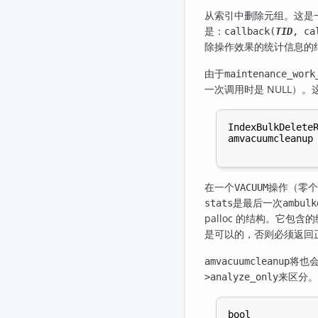
从索引中删除元组。这是
是：
callback(
TID
, ca
除操作效果的统计信息的
由于
maintenance_work
一次调用时是 NULL）
IndexBulkDeleteR
amvacuumcleanup 
在一个
操作（零个
VACUUM
是最后一次
stats
ambulk
palloc 的结构。它包
是可以的，否则必须返回
将也
amvacuumcleanup
来区分。
>analyze_only
bool
