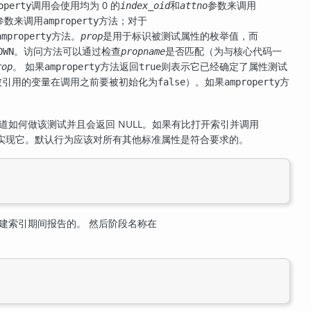
调用会使用均为 0 的
和
参数来调用
operty
index_oid
attno
参数来调用
方法；对于
amproperty
方法。
是用于标识被测试属性的枚举值，而
amproperty
prop
。访问方法可以通过检查
是否匹配（为与核心代码一
OWN
propname
。 如果
方法返回
则表示它已经确定了属性测试
rop
amproperty
true
被引用的变量在调用之前要被初始化为
）。如果
方
false
amproperty
道如何做该测试并且会返回 NULL。如果有比打开索引并调用
实现它。默认行为应该对所有其他标准属性是符合要求的。
建索引期间报告的。 然后阶段名称在