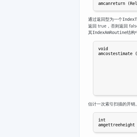
通过返回型为一个
IndexT
返回 true，否则返回 
其
结构
IndexAmRoutine
void

amcostestimate (
                
                
                
                
                
                
估计一次索引扫描的开销
int
