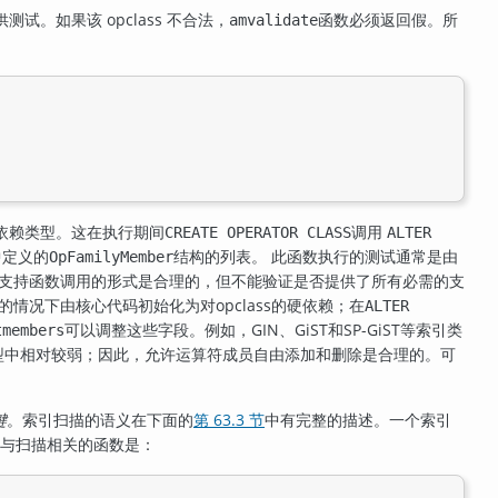
如果该 opclass 不合法，
函数必须返回假。所
amvalidate
依赖类型。这在执行期间
调用
CREATE OPERATOR CLASS
ALTER
中定义的
结构的列表。 此函数执行的测试通常是由
OpFamilyMember
支持函数调用的形式是合理的，但不能验证是否提供了所有必需的支
的情况下由核心代码初始化为对opclass的硬依赖；在
ALTER
可以调整这些字段。例如，GIN、GiST和SP-GiST等索引类
tmembers
索引类型中相对较弱；因此，允许运算符成员自由添加和删除是合理的。可
键
。索引扫描的语义在下面的
第 63.3 节
中有完整的描述。一个索引
与扫描相关的函数是：