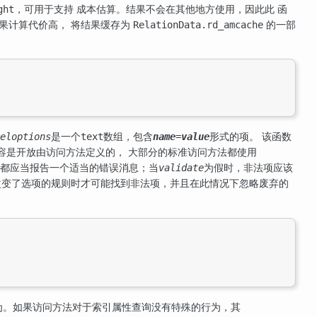
，可用于支持 成本估算。结果不会在其他地方使用，因此此 函
ght
果计算代价高， 将结果缓存为
的一部
RelationData.rd_amcache
是一个
数组，包含
形式的项。 该函数
eloptions
text
name
=
value
容是开放由访问方法定义的， 大部分的标准访问方法都使用
都应当报告一个适当的错误消息；当
为假时，非法项应该
validate
改变了选项的规则时才可能找到非法项，并且在此情况下忽略废弃的
为。如果访问方法对于索引属性查询没有特殊的行为，其