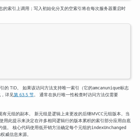
日志的索引上调用；写入初始化分叉的空索引将在每次服务器重启时
引的 TID。 如果该访问方法支持唯一索引（它的
标志
amcanunique
化，详见
第 63.5 节
。 通常在执行唯一性检查时访问方法仅需要
有元组的副本。 新元组是逻辑上未更改的后继MVCC元组版本。当
以使用此提示来决定在许多相同逻辑行的版本累积的索引部分应用自底
的值。 核心代码使用低开销方法确定每个元组的
indexUnchanged
的权威信息来源。