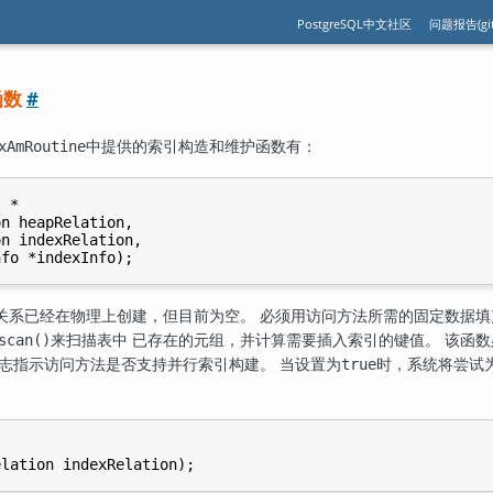
PostgreSQL中文社区
问题报告(git
函数
#
中提供的索引构造和维护函数有：
xAmRoutine
 *

n heapRelation,

n indexRelation,

关系已经在物理上创建，但目前为空。 必须用访问方法所需的固定数据填
来扫描表中 已存在的元组，并计算需要插入索引的键值。 该函数必
scan()
志指示访问方法是否支持并行索引构建。 当设置为
时，系统将尝试
true