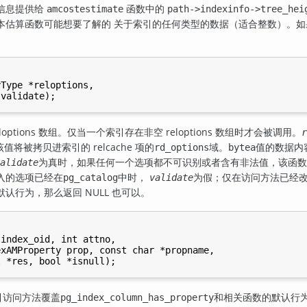
信息提供给
函数中的
amcostestimate
path->indexinfo->tree_hei
本估算函数可能想要了解的 关于索引的任何类型的数据（适合整数）。如
Type *reloptions,

options 数组。仅当一个索引存在非空 reloptions 数组时才会被调用。
r
值将被拷贝进索引的 relcache 项的
域。
值的数据内
rd_options
bytea
为真时，如果任何一个选项都不可识别或者含有非法值，该函数
alidate
入的选项已经在
中时，
为假；仅在访问方法已经
pg_catalog
validate
认行为，那么返回 NULL 也可以。
index_oid, int attno,

xAMProperty prop, const char *propname,

引访问方法覆盖
和相关函数的默认行
pg_index_column_has_property