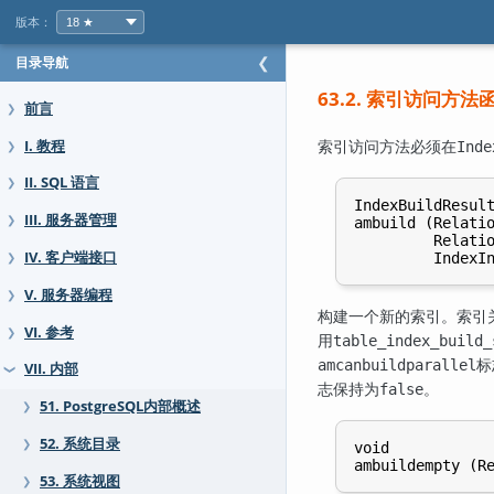
版本：
目录导航
❮
63.2. 索引访问方法
前言
❯
索引访问方法必须在
I. 教程
Inde
❯
II. SQL 语言
❯
IndexBuildResult
III. 服务器管理
❯
ambuild (Relatio
         Relatio
IV. 客户端接口
❯
V. 服务器编程
❯
构建一个新的索引。索引
VI. 参考
❯
用
table_index_build_
标
amcanbuildparallel
VII. 内部
❯
志保持为
。
false
51. PostgreSQL内部概述
❯
52. 系统目录
❯
void

53. 系统视图
❯