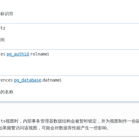
务标识符
ptz
时间
ces
.
)
pg_authid
rolname
rences
.
)
pg_database
datname
库的名称
视图时，内部事务管理器数据结构会被暂时锁定，并为视图制作一份副
cts
如果频繁访问该视图，可能会对数据库性能产生一些影响。