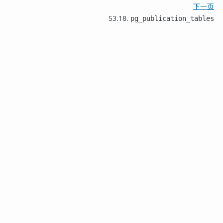
下一页
53.18.
pg_publication_tables