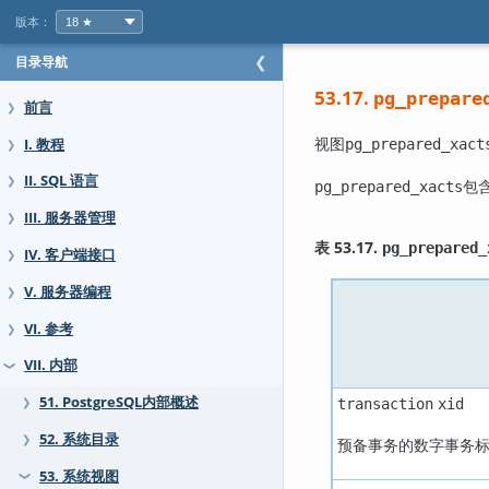
版本：
目录导航
❮
53.17.
pg_prepare
前言
❯
视图
I. 教程
pg_prepared_xact
❯
II. SQL 语言
❯
包
pg_prepared_xacts
III. 服务器管理
❯
表 53.17.
pg_prepared_
IV. 客户端接口
❯
V. 服务器编程
❯
VI. 参考
❯
VII. 内部
❯
51. PostgreSQL内部概述
transaction
xid
❯
52. 系统目录
❯
预备事务的数字事务
53. 系统视图
❯