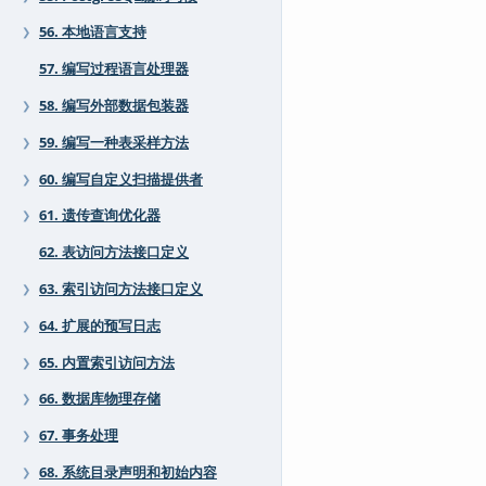
56. 本地语言支持
❯
57. 编写过程语言处理器
58. 编写外部数据包装器
❯
59. 编写一种表采样方法
❯
60. 编写自定义扫描提供者
❯
61. 遗传查询优化器
❯
62. 表访问方法接口定义
63. 索引访问方法接口定义
❯
64. 扩展的预写日志
❯
65. 内置索引访问方法
❯
66. 数据库物理存储
❯
67. 事务处理
❯
68. 系统目录声明和初始内容
❯