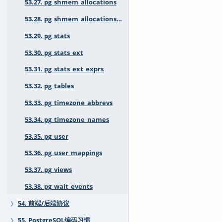
53.27. pg_shmem_allocations
53.28. pg_shmem_allocations_numa
53.29. pg_stats
53.30. pg_stats_ext
53.31. pg_stats_ext_exprs
53.32. pg_tables
53.33. pg_timezone_abbrevs
53.34. pg_timezone_names
53.35. pg_user
53.36. pg_user_mappings
53.37. pg_views
53.38. pg_wait_events
54. 前端/后端协议
❯
55. PostgreSQL编码习惯
❯