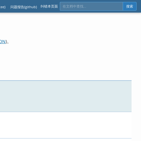
纠错本页面
ee)
问题报告(github)
搜索
ION
)。