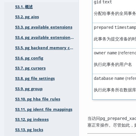
gid
text
53.1. 概述
分配给事务的全局事
53.2. pg_aios
53.3. pg_available_extensions
prepared
timestam
53.4. pg_available_extension_versions
此事务为提交准备的
53.5. pg_backend_memory_contexts
(referen
owner
name
53.6. pg_config
执行此事务的用户名
53.7. pg_cursors
(refe
database
name
53.8. pg_file_settings
53.9. pg_group
执行此事务所在数据
53.10. pg_hba_file_rules
53.11. pg_ident_file_mappings
当访问
pg_prepared_xa
53.12. pg_indexes
塞正常操作。尽管如此，
53.13. pg_locks