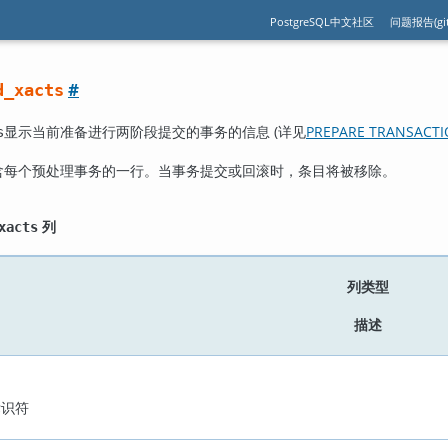
PostgreSQL中文社区
问题报告(git
#
d_xacts
显示当前准备进行两阶段提交的事务的信息 (详见
PREPARE TRANSACT
s
含每个预处理事务的一行。当事务提交或回滚时，条目将被移除。
列
xacts
列类型
描述
标识符