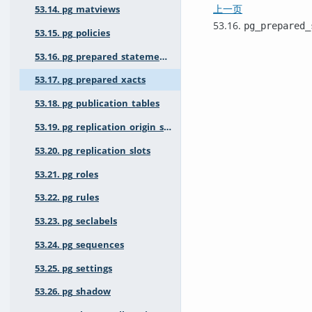
上一页
53.14. pg_matviews
53.16.
pg_prepared_
53.15. pg_policies
53.16. pg_prepared_statements
53.17. pg_prepared_xacts
53.18. pg_publication_tables
53.19. pg_replication_origin_status
53.20. pg_replication_slots
53.21. pg_roles
53.22. pg_rules
53.23. pg_seclabels
53.24. pg_sequences
53.25. pg_settings
53.26. pg_shadow