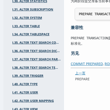
为两阶段提交准备当前事
I.30. ALTER STATISTICS
I.31. ALTER SUBSCRIPTION
I.32. ALTER SYSTEM
I.33. ALTER TABLE
兼容性
I.34. ALTER TABLESPACE
PREPARE TRANSACTION
I.35. ALTER TEXT SEARCH CONFIGURATION
标准化。
I.36. ALTER TEXT SEARCH DICTIONARY
另见
I.37. ALTER TEXT SEARCH PARSER
COMMIT PREPARED
,
RO
I.38. ALTER TEXT SEARCH TEMPLATE
上一页
I.39. ALTER TRIGGER
PREPARE
I.40. ALTER TYPE
I.41. ALTER USER
I.42. ALTER USER MAPPING
I.43. ALTER VIEW