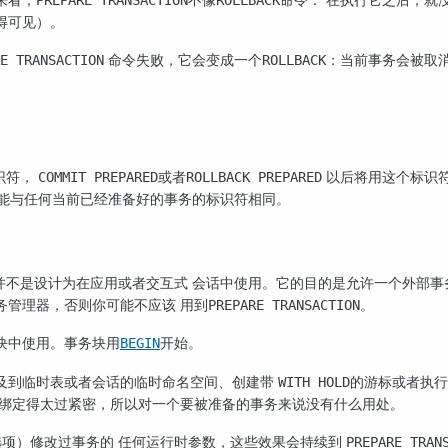
PREPARE TRANSACTION
ROLLBACK
得可见）。
命令失败，它会变成一个
：当前事务会被取
E TRANSACTION
ROLLBACK
识符，
或者
以后将用这个标识符
COMMIT PREPARED
ROLLBACK PREPARED
它不能与任何当前已经准备好的事务的标识符相同。
并不是设计为在应用或者交互式 会话中使用。它的目的是允许一个外部事
务管理器，否则你可能不应该 用到
。
PREPARE TRANSACTION
块中使用。事务块用
开始。
BEGIN
及到临时表或者会话的临时命名空间、创建带
的游标或者执
WITH HOLD
 绑定得太过紧密，所以对一个要被准备的事务来说没有什么用处。
选项）修改过事务的 任何运行时参数，这些效果会持续到
PREPARE TRAN