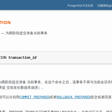
PostgreSQL中文社区
问题报告(git
CTION
TION — 为两阶段提交准备当前事务
TION 
transaction_id
为两阶段提交准备 当前事务。在这个命令之后，该事务不再与当前会话关
求提 交前发生数据库崩溃）。
就可以分别用
或者
提交或者回滚
COMMIT PREPARED
ROLLBACK PREPARED
来看，
不像
命令： 在执行它之后，就