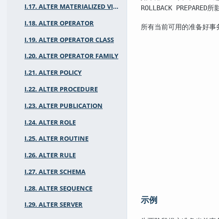
I.17. ALTER MATERIALIZED VIEW
所
ROLLBACK PREPARED
I.18. ALTER OPERATOR
所有当前可用的准备好事
I.19. ALTER OPERATOR CLASS
I.20. ALTER OPERATOR FAMILY
I.21. ALTER POLICY
I.22. ALTER PROCEDURE
I.23. ALTER PUBLICATION
I.24. ALTER ROLE
I.25. ALTER ROUTINE
I.26. ALTER RULE
I.27. ALTER SCHEMA
I.28. ALTER SEQUENCE
示例
I.29. ALTER SERVER