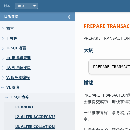
版本：
目录导航
❮
PREPARE TRANSA
前言
❯
PREPARE TRANSAC
I. 教程
❯
II. SQL 语言
❯
大纲
III. 服务器管理
❯
PREPARE TRANSAC
IV. 客户端接口
❯
V. 服务器编程
❯
描述
VI. 参考
❯
PREPARE TRANSACTION
I. SQL 命令
❯
会被提交成功（即便在请
I.1. ABORT
一旦被准备好，事务稍后
I.2. ALTER AGGREGATE
令。
I.3. ALTER COLLATION
从发出命令的会话的角度