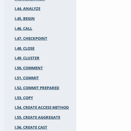
I.44. ANALYZE
I.45. BEGIN
I.46. CALL
I.47. CHECKPOINT
I.48. CLOSE
I.49. CLUSTER
I.50. COMMENT
I.51. COMMIT
I.52. COMMIT PREPARED
I.53. COPY
I.54. CREATE ACCESS METHOD
I.55. CREATE AGGREGATE
I.56. CREATE CAST