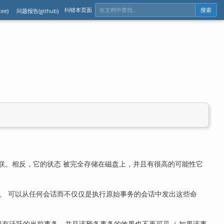
纠错本页面
ee)
问题报告(github)
搜索
联。相反，它的状态 被完全存储在磁盘上，并且有很高的可能性它
。 可以从任何会话而不仅仅是执行原始事务的会话中发出这些命
没有活跃的当前事务，并且该预备事务的效果也不再可见（ 如果该事