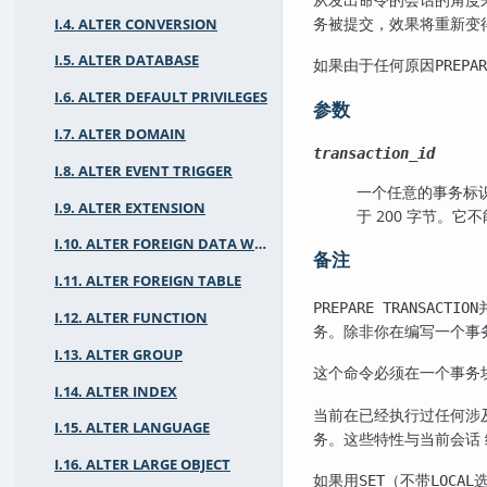
务被提交，效果将重新变
I.4. ALTER CONVERSION
I.5. ALTER DATABASE
如果由于任何原因
PREPAR
I.6. ALTER DEFAULT PRIVILEGES
参数
I.7. ALTER DOMAIN
transaction_id
I.8. ALTER EVENT TRIGGER
一个任意的事务标
I.9. ALTER EXTENSION
于 200 字节。
I.10. ALTER FOREIGN DATA WRAPPER
备注
I.11. ALTER FOREIGN TABLE
PREPARE TRANSACTION
I.12. ALTER FUNCTION
务。除非你在编写一个事
I.13. ALTER GROUP
这个命令必须在一个事务
I.14. ALTER INDEX
当前在已经执行过任何涉
I.15. ALTER LANGUAGE
务。这些特性与当前会话
I.16. ALTER LARGE OBJECT
如果用
（不带
SET
LOCAL