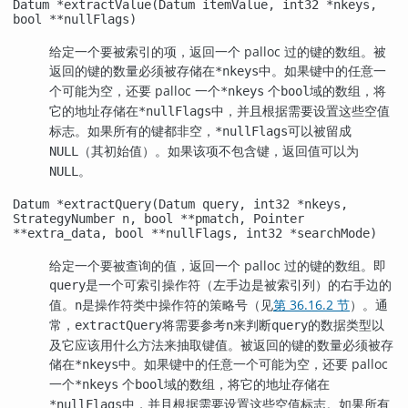
Datum *extractValue(Datum itemValue, int32 *nkeys,
bool **nullFlags)
给定一个要被索引的项，返回一个 palloc 过的键的数组。被
返回的键的数量必须被存储在
中。如果键中的任意一
*nkeys
个可能为空，还要 palloc 一个
个
域的数组，将
*nkeys
bool
它的地址存储在
中，并且根据需要设置这些空值
*nullFlags
标志。如果所有的键都非空，
可以被留成
*nullFlags
（其初始值）。如果该项不包含键，返回值可以为
NULL
。
NULL
Datum *extractQuery(Datum query, int32 *nkeys,
StrategyNumber n, bool **pmatch, Pointer
**extra_data, bool **nullFlags, int32 *searchMode)
给定一个要被查询的值，返回一个 palloc 过的键的数组。即
是一个可索引操作符（左手边是被索引列）的右手边的
query
值。
是操作符类中操作符的策略号（见
第 36.16.2 节
）。通
n
常，
将需要参考
来判断
的数据类型以
extractQuery
n
query
及它应该用什么方法来抽取键值。被返回的键的数量必须被存
储在
中。如果键中的任意一个可能为空，还要 palloc
*nkeys
一个
个
域的数组，将它的地址存储在
*nkeys
bool
中，并且根据需要设置这些空值标志。如果所有
*nullFlags