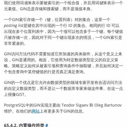
我们使用词
项
来表示要被索引的一个组合值，并且用词
键
来表示一个
元素值。
GIN
总是存储和搜索键，而不是项值本身。
一个
GIN
索引存储一个（键，位置列表）对的集合，这里一个
posting list
是键在其中出现的一个行 ID 的集合。相同的行 ID 可以
出现在多个位置列表中，因为一个项可以包含多于一个键。每个键值
只被存储一次，因此对于同一个键出现多次的情况，一个
GIN
索引是
非常紧凑的。
GIN
访问方法代码不需要知道它所加速的具体操作，从这个意义上来
说，
GIN
是通用的。相反，它使用为特定数据类型定义的自定义策
略。策略定义如何从被索引项和查询条件中抽取键，并且如何决定一
个包含查询中某些键值的行是否真正满足查询。
GIN
的一个优点是它允许由数据类型的领域专家开发有合适访问方法
的自定义数据类型，而不是让一个数据库专家来做这件事。在这一点
上很像
GiST
。
PostgreSQL
中的
GIN
实现主要由 Teodor Sigaev 和 Oleg Bartunov
维护。在他们的
网站
上有更多关于
GIN
的信息。
65.4.2. 内置操作符类
#