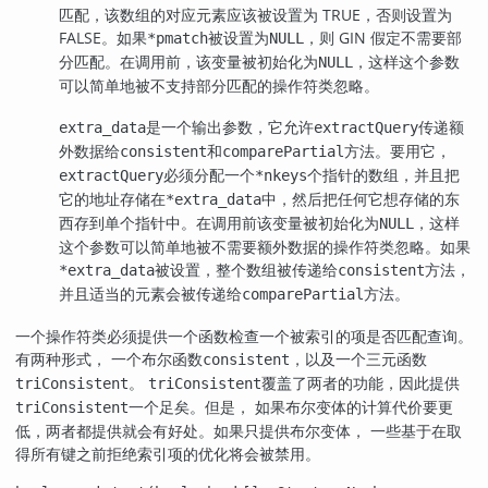
匹配，该数组的对应元素应该被设置为 TRUE，否则设置为
FALSE。如果
被设置为
，则 GIN 假定不需要部
*pmatch
NULL
分匹配。在调用前，该变量被初始化为
，这样这个参数
NULL
可以简单地被不支持部分匹配的操作符类忽略。
是一个输出参数，它允许
传递额
extra_data
extractQuery
外数据给
和
方法。要用它，
consistent
comparePartial
必须分配一个
个指针的数组，并且把
extractQuery
*nkeys
它的地址存储在
中，然后把任何它想存储的东
*extra_data
西存到单个指针中。在调用前该变量被初始化为
，这样
NULL
这个参数可以简单地被不需要额外数据的操作符类忽略。如果
被设置，整个数组被传递给
方法，
*extra_data
consistent
并且适当的元素会被传递给
方法。
comparePartial
一个操作符类必须提供一个函数检查一个被索引的项是否匹配查询。
有两种形式， 一个布尔函数
，以及一个三元函数
consistent
。
覆盖了两者的功能，因此提供
triConsistent
triConsistent
一个足矣。但是， 如果布尔变体的计算代价要更
triConsistent
低，两者都提供就会有好处。如果只提供布尔变体， 一些基于在取
得所有键之前拒绝索引项的优化将会被禁用。