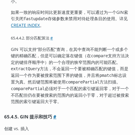
小。
如果一致的响应时间比更新速度更重要，可以通过为一个
GIN
索
引关闭
存储参数来禁用对待处理条目的使用。详见
fastupdate
CREATE INDEX
。
65.4.4.2. 部分匹配算法
#
GIN 可以支持
“
部分匹配
”
查询，在其中查询不能判断一个或多个
键的精确匹配，但是可以确定落在键值（在
支持方法决
compare
定的键排序顺序中）的一个合理的狭窄范围内的可能匹配。
方法，不会返回一个要被精确匹配的键值，而是
extractQuery
返回一个作为要被搜索范围下界的键值，并且将
标志设
pmatch
置为真。然后键范围将被使用
方法扫描。
comparePartial
必须对于一个匹配的索引键返回零，对于一个
comparePartial
不匹配但仍在要被搜索的范围内的返回小于零，对于超过被搜索
范围的索引键返回大于零。
65.4.5. GIN 提示和技巧
#
创建 vs. 插入