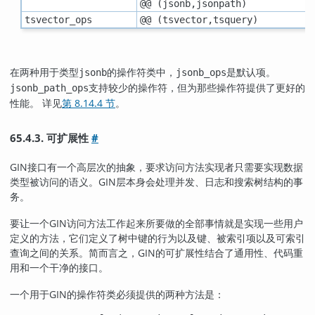
@@ (jsonb,jsonpath)
tsvector_ops
@@ (tsvector,tsquery)
在两种用于类型
的操作符类中，
是默认项。
jsonb
jsonb_ops
支持较少的操作符，但为那些操作符提供了更好的
jsonb_path_ops
性能。 详见
第 8.14.4 节
。
65.4.3. 可扩展性
#
GIN
接口有一个高层次的抽象，要求访问方法实现者只需要实现数据
类型被访问的语义。
GIN
层本身会处理并发、日志和搜索树结构的事
务。
要让一个
GIN
访问方法工作起来所要做的全部事情就是实现一些用户
定义的方法，它们定义了树中键的行为以及键、被索引项以及可索引
查询之间的关系。简而言之，
GIN
的可扩展性结合了通用性、代码重
用和一个干净的接口。
一个用于
GIN
的操作符类必须提供的两种方法是：