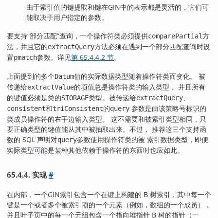
由于索引值的键提取和键在
GIN
中的表示都是灵活的，它们可
能取决于用户指定的参数。
要支持
“
部分匹配
”
查询，一个操作符类必须提供
方
comparePartial
法，并且它的
方法必须在遇到一个部分匹配查询时设
extractQuery
置
参数。详见
第 65.4.4.2 节
。
pmatch
上面提到的多个
值的实际数据类型随着操作符类而变化。 被
Datum
传递给
的项值总是操作符类的输入类型， 并且所有
extractValue
的键值必须是类的
类型。被传递给
、
STORAGE
extractQuery
和
的
参数是由该策略号标识的
consistent
triConsistent
query
类成员操作符的右手边输入类型。 这不需要和被索引类型相同，只
要正确类型的键值能从其中被抽取出来。不过， 推荐这三个支持函
数的 SQL 声明对
参数使用操作符类的被 索引数据类型，即便
query
实际类型可能是某种其他依赖于操作符的东西时也应如此。
65.4.4. 实现
#
在内部，一个
GIN
索引包含一个在键上构建的 B 树索引，其中每一个
键是一个或者多个被索引项的一个元素（例如，数组的一个成员），
并且叶子页中的每一个元组包含一个指向堆指针 B 树的指针（一