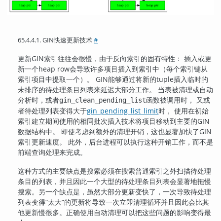
65.4.4.1. GIN快速更新技术
#
更新
GIN
索引往往会很慢，由于反向索引的固有特性： 插入或更
新一个heap row会导致许多项目插入到索引中（每个索引键从
索引项目中提取一个）。
GIN
能够通过将新的tuple插入临时的
未排序的待处理条目列表来延迟大部分工作。 当表被清理或自动
分析时，或者
函数被调用时， 又或
gin_clean_pending_list
者待处理列表变得大于
gin_pending_list_limit
时， 使用在初始
索引建立期间使用的相同批次插入技术将项目移动到主要的
GIN
数据结构中。 即使考虑到额外的清理开销，这也显著加快了
GIN
索引更新速度。 此外，后台进程可以执行这种开销工作，而不是
前端查询处理来完成。
这种方式的主要缺点是搜索必须在搜索普通索引之外扫描待处理
条目的列表，并且因此一个大型的待处理条目列表会显著地拖慢
搜索。另一个缺点是，虽然大部分更新变快了，一次导致待处理
列表变得
“
太大
”
的更新将导致一次立即清理循环并且因此会比其
他更新慢很多。正确使用自动清理可以把这些问题的影响变得最