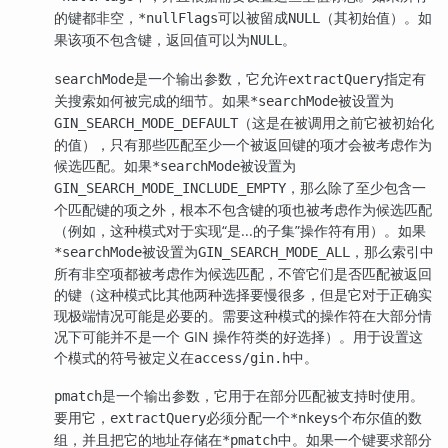
的键都非空，
可以被留成
（其初始值）。如
*nullFlags
NULL
果该项不包含键，返回值可以为
。
NULL
是一个输出参数，它允许
指定有
searchMode
extractQuery
关搜索如何被完成的细节。如果
被设置为
*searchMode
（这是在被调用之前它被初始化
GIN_SEARCH_MODE_DEFAULT
的值），只有那些匹配至少一个被返回键的项才会被考虑作为
候选匹配。如果
被设置为
*searchMode
，那么除了至少包含一
GIN_SEARCH_MODE_INCLUDE_EMPTY
个匹配键的项之外，根本不包含键的项也被考虑作为候选匹配
（例如，这种模式对于实现“是...的子集”操作符有用）。如果
被设置为
，那么索引中
*searchMode
GIN_SEARCH_MODE_ALL
所有非空项都被考虑作为候选匹配，不管它们是否匹配被返回
的键（这种模式比其他两种选择要慢很多，但是它对于正确实
现极端情况可能是必要的。需要这种模式的操作符在大部分情
况下可能并不是一个 GIN 操作符类的好选择）。用于设置这
个模式的符号被定义在
中。
access/gin.h
是一个输出参数，它用于在部分匹配被支持时使用。
pmatch
要用它，
必须分配一个
个布尔值的数
extractQuery
*nkeys
组，并且把它的地址存储在
中。如果一个键要求部分
*pmatch