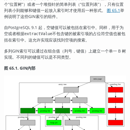
个
“
位置树
”
）或者一个堆指针的简单列表（
“
位置列表
”
），只有位置
列表小到能够和键值一起放入索引时才使用后一种形式。
图 65.1
举
例说明了这些GIN索引的组件。
自
PostgreSQL
9.1 起，空键值可以被包括在索引中。同样，用于为
空或者根据
不包含键的被索引项的占位符空值也被包
extractValue
括在索引中。这允许实现应该找到空项的搜索。
多列
GIN
索引可以通过在组合值（列号，键值）上建立一个单一 B 树
实现。不同列的键值可以是不同类型。
图 65.1. GIN内部