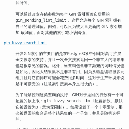
的时间。
可以通过改变存储参数为每个 GIN 索引覆盖它所用的
， 这样允许每个 GIN 索引拥有
gin_pending_list_limit
自己的清理阈值。例如，可以只为被大量更新的 GIN 索引增
加 该阈值，而对其他的索引减小该阈值。
gin_fuzzy_search_limit
开发
GIN
索引的主要目的是在
PostgreSQL
中创建对高可扩展
全文搜索的支持，并且一次全文搜索返回一个非常大的结果集
也是很常见的情况。此外，当查询包含非常频繁的词时情况也
是如此，因此大结果集不是非常有用。因为从磁盘读取很多元
组并且对它们排序可能会花费很多时间，这对于生产环境来说
是不可接受的（注意索引搜索本身是很快的）。
为了能够控制这类查询的执行，
GIN
对于返回的行数有一个可
配置的软上限：
配置参数。默认
gin_fuzzy_search_limit
它被设置为0（意为无限制）。如果设置了一个非零限制，那
么被返回的集合是整个结果集的一个子集，并且是随机选择
的。