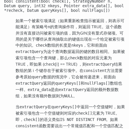
bool consistent(bool check[], StrategyNumber n,
Datum query, int32 nkeys, Pointer extra_data[], bool
*recheck, Datum queryKeys[], bool nullFlags[])
如果一个被索引项满足（如果重新检查指示被返回，则表示可
能满足）有策略号
的查询操作符，则返回 TRUE。这个函数
n
并没有直接访问被索引项的值，因为
GIN
没有显式存储项。可
用的是关于哪些从查询抽取出的键值出现在一个给定被索引项
中的知识。
数组的长度是
，它和前面由
check
nkeys
为这个
数据返回的键的数目相同。 如果被
extractQuery
查询
索引项包含一个查询键，那么
数组的对应元素为
check
TRUE，即如果 (check[i] == TRUE) ，则
结果
extractQuery
数组的第 i 个键存在于被索引项中。在
方法需要
consistent
参考原始
数据的情况中，它会被传递进来，前面由
query
返回的
和
数组也
extractQuery
queryKeys[]
nullFlags[]
一样。
是由
返回的额外数据数
extra_data
extractQuery
组，如果没有额外数据则为
。
NULL
当
在
中返回一个空值键时，如果
extractQuery
queryKeys[]
被索引项包含一个空值键则对应的
元素为 TRUE。
check[]
即，
的语义类似
。如果
check[]
IS NOT DISTINCT FROM
函数需要说出一个常规值匹配和一个空值匹配之
consistent