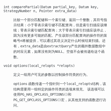
int comparePartial(Datum partial_key, Datum key,
StrategyNumber n, Pointer extra_data)
比较一个部分匹配键和一个索引键。返回一个整数，其符号指
示结果：小于零表示索引键不匹配查询，但是索引扫描应该继
续；零表示索引键匹配查询；大于零表示索引扫描应该停止，
因为没有更多可能的匹配。产生该部分匹配查询的操作符的策
略号
将被提供，可以通过其语义决定什么时候结束扫描。还
n
有，
是由
产生的额外数据数组中
extra_data
extractQuery
的对应元素，如果没有则为
。空值不会被传递给这个函
NULL
数。
void options(local_relopts *relopts)
定义一组用户可见的参数以控制操作符类的行为。
函数传递一个指针到一个
结构，该
options
local_relopts
结构需要用一组特定的操作符类的选项来填充。 该选项可以
使用
和
PG_HAS_OPCLASS_OPTIONS()
宏，从其他支持的函数进行访
PG_GET_OPCLASS_OPTIONS()
问。