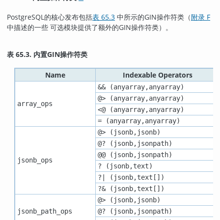
PostgreSQL
的核心发布包括
表 65.3
中所示的
GIN
操作符类（
附录 F
中描述的一些 可选模块提供了额外的
GIN
操作符类）。
表 65.3. 内置
GIN
操作符类
Name
Indexable Operators
&& (anyarray,anyarray)
@> (anyarray,anyarray)
array_ops
<@ (anyarray,anyarray)
= (anyarray,anyarray)
@> (jsonb,jsonb)
@? (jsonb,jsonpath)
@@ (jsonb,jsonpath)
jsonb_ops
? (jsonb,text)
?| (jsonb,text[])
?& (jsonb,text[])
@> (jsonb,jsonb)
jsonb_path_ops
@? (jsonb,jsonpath)