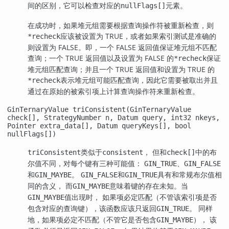
间的区别，它可以检查对应的
元素。
nullFlags[]
在成功时，如果堆元组需要根据查询操作符被重新检查，则
应该被设置为 TRUE，或者如果索引测试是准确的
*recheck
则设置为 FALSE。即，一个 FALSE 返回值保证堆元组不匹配
查询；一个 TRUE 返回值以及设置为 FALSE 的
保证
*recheck
堆元组匹配查询；并且一个 TRUE 返回值和设置为 TRUE 的
表示堆元组可能匹配查询，因此它需要被取出并且
*recheck
通过在原始的被索引项上计算查询操作符来重新检查。
GinTernaryValue triConsistent(GinTernaryValue
check[], StrategyNumber n, Datum query, int32 nkeys,
Pointer extra_data[], Datum queryKeys[], bool
nullFlags[])
类似于
， 但和
中的布
triConsistent
consistent
check[]
尔值不同，对每个键有三种可能值：
、
GIN_TRUE
GIN_FALSE
和
。
和
具有和常规布尔值相
GIN_MAYBE
GIN_FALSE
GIN_TRUE
同的含义， 而
意味着键的存在未知。当
GIN_MAYBE
值出现时， 如果项必定匹配（不管该索引项是否
GIN_MAYBE
包含对应的查询键），该函数应该只返回
。 同样
GIN_TRUE
地，如果项必定不匹配（不管它是否包含
）， 该
GIN_MAYBE