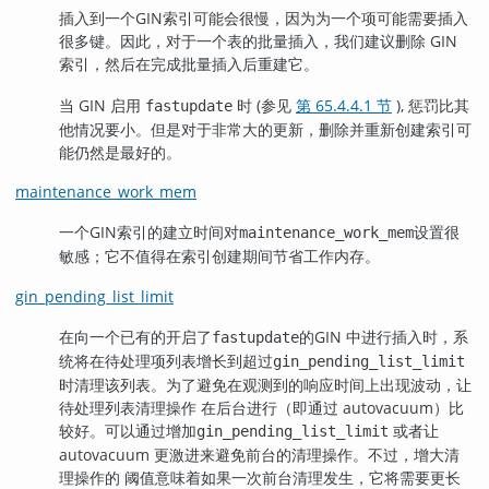
插入到一个
GIN
索引可能会很慢，因为为一个项可能需要插入
很多键。因此，对于一个表的批量插入，我们建议删除 GIN
索引，然后在完成批量插入后重建它。
当
GIN
启用
时 (参见
第 65.4.4.1 节
), 惩罚比其
fastupdate
他情况要小。但是对于非常大的更新，删除并重新创建索引可
能仍然是最好的。
maintenance_work_mem
一个
GIN
索引的建立时间对
设置很
maintenance_work_mem
敏感；它不值得在索引创建期间节省工作内存。
gin_pending_list_limit
在向一个已有的开启了
的
GIN
中进行插入时，系
fastupdate
统将在待处理项列表增长到超过
gin_pending_list_limit
时清理该列表。为了避免在观测到的响应时间上出现波动，让
待处理列表清理操作 在后台进行（即通过 autovacuum）比
较好。可以通过增加
或者让
gin_pending_list_limit
autovacuum 更激进来避免前台的清理操作。不过，增大清
理操作的 阈值意味着如果一次前台清理发生，它将需要更长