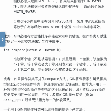
函数必须只返回
。 如果结果依赖于
GIN_FALSE
GIN_MAYBE
项，即无法根据已知查询键确认或拒绝匹配， 该函数必须返
回
。
GIN_MAYBE
当在
向量中没有
值时，
返回值
check
GIN_MAYBE
GIN_MAYBE
等效于在布尔函数
中设置
标志等效。
consistent
recheck
此外，GIN必须有方法能排序存储在索引中的键值。操作符类可以通
❯
过指定一种比较方法来定义排序顺序：
int compare(Datum a, Datum b)
比较两个键（不是被索引项！）并且返回一个整数，该整数为
小于零、等于零或者大于零分别表示第一个键小于、等于或者
大于第二个键。空值键绝不会被传递给这个函数。
或者，如果操作符类不提供
方法，GIN将查看索引键数据类
compare
型的默认btree操作符类，并且使用它的比较函数。推荐为只用于一
种数据类型的GIN操作符类指定这个比较函数，因为查找btree操作
符类需要消耗一些周期。不过，多态的GIN操作符类（例如
）通常无法指定单一的比较函数。
array_ops
一个用于
GIN
的操作符类可以选择性的提供下列方法：