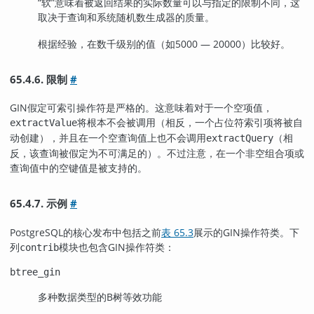
“
软
”
意味着被返回结果的实际数量可以与指定的限制不同，这
取决于查询和系统随机数生成器的质量。
根据经验，在数千级别的值（如5000 — 20000）比较好。
65.4.6. 限制
#
GIN
假定可索引操作符是严格的。这意味着对于一个空项值，
将根本不会被调用（相反，一个占位符索引项将被自
extractValue
动创建），并且在一个空查询值上也不会调用
（相
extractQuery
反，该查询被假定为不可满足的）。不过注意，在一个非空组合项或
查询值中的空键值是被支持的。
65.4.7. 示例
#
PostgreSQL
的核心发布中包括之前
表 65.3
展示的
GIN
操作符类。下
列
模块也包含
GIN
操作符类：
contrib
btree_gin
多种数据类型的B树等效功能