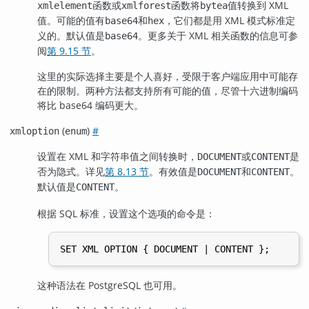
函数或
函数将
值转换到 XML
xmlelement
xmlforest
bytea
值。可能的值有
和
，它们都是用 XML 模式标准定
base64
hex
义的。默认值是
。更多关于 XML 相关函数的信息可参
base64
阅
第 9.15 节
。
这里的实际选择主要是个人喜好，受限于客户端应用中可能存
在的限制。两种方法都支持所有可能的值，尽管十六进制编码
将比 base64 编码更大。
(
)
#
xmloption
enum
设置在 XML 和字符串值之间转换时，
或
是
DOCUMENT
CONTENT
否为隐式。详见
第 8.13 节
。有效值是
和
。
DOCUMENT
CONTENT
默认值是
。
CONTENT
根据 SQL 标准，设置这个选项的命令是：
这种语法在 PostgreSQL 也可用。