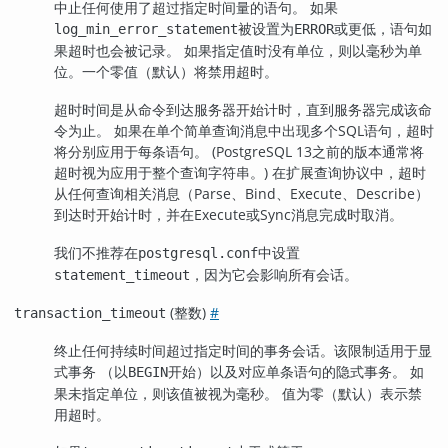
中止任何使用了超过指定时间量的语句。 如果
被设置为
或更低，语句如
log_min_error_statement
ERROR
果超时也会被记录。 如果指定值时没有单位，则以毫秒为单
位。一个零值（默认）将禁用超时。
超时时间是从命令到达服务器开始计时，直到服务器完成该命
令为止。 如果在单个简单查询消息中出现多个SQL语句，超时
将分别应用于每条语句。 (
PostgreSQL
13之前的版本通常将
超时视为应用于整个查询字符串。) 在扩展查询协议中，超时
从任何查询相关消息（Parse、Bind、Execute、Describe）
到达时开始计时，并在Execute或Sync消息完成时取消。
我们不推荐在
中设置
postgresql.conf
，因为它会影响所有会话。
statement_timeout
(
)
#
transaction_timeout
整数
终止任何持续时间超过指定时间的事务会话。该限制适用于显
式事务 （以
开始）以及对应单条语句的隐式事务。 如
BEGIN
果未指定单位，则该值被视为毫秒。 值为零（默认）表示禁
用超时。