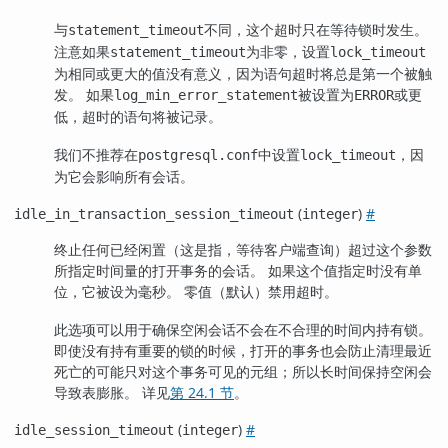
与
不同，这个超时只在等待锁时发生。
statement_timeout
注意如果
为非零，设置
statement_timeout
lock_timeout
为相同或更大的值没有意义，因为语句超时将总是第一个被触
发。 如果
被设置为
或更
log_min_error_statement
ERROR
低，超时的语句将被记录。
我们不推荐在
中设置
，因
postgresql.conf
lock_timeout
为它会影响所有会话。
(
)
#
idle_in_transaction_session_timeout
integer
终止任何已经闲置（这是指，等待客户端查询）超过这个参数
所指定时间量的打开事务的会话。 如果这个值指定时没有单
位，它被设为毫秒。 零值（默认）禁用超时。
此选项可以用于确保空闲会话不会在不合理的时间内持有锁。
即使没有持有重要的锁的时候，打开的事务也会防止清理最近
死亡的可能只对这个事务可见的元组；所以长时间保持空闲会
导致表膨胀。 详见
第 24.1 节
。
(
)
#
idle_session_timeout
integer