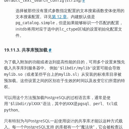
(
)
#
default_text_search_config
string
选择被那些没有显式参数指定配置的文本搜索函数变体使用的
文本搜索配置。详见
第 12 章
。内建默认值是
，但是如果能够标识一个匹配的配置，
pg_catalog.simple
initdb
将用对应于选中的
区域的设置初始化配置文
lc_ctype
件。
19.11.3. 共享库预加载
#
为了载入附加的功能或者达到提高性能的目的，可用多个设置来预先
载入共享库到服务器中。 例如
设置可能会导致
'$libdir/mylib'
（或者某些平台上的
）从安装的标准库目录被
mylib.so
mylib.sl
预加载。这些设置之间的区别在于生效的时间以及改变它们所需的特
权。
可以用这个方法预加载
PostgreSQL
的过程语言库，通常是使
用
语法，其中的
是
、
、
或
'$libdir/plXXX'
XXX
pgsql
perl
tcl
。
python
只有特别为与PostgreSQL一起使用设计的共享库才能以这种方式载
入。每一个PostgreSQL支持 的库都有一个
“
魔法块
”
，它会被检查以