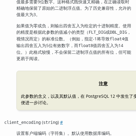
值最多需要9位数字。这种格式既快速又精确，在正确读取时
精确地保留了原始的二进制浮点值。为了历史兼容性，允许的
值最大为3。
如果值为零或负，则输出四舍五入为给定的十进制精度。使用
的精度是根据此参数的值减小的类型（
或
，
FLT_DIG
DBL_DIG
视情况而定）的标准位数。（例如，指定-1将导致
值
float4
输出四舍五入为5位有效数字，而
值四舍五入为14
float8
位。）此格式较慢，不会保留二进制浮点值的所有位，但可能
更易于阅读。
注意
此参数的含义，以及其默认值，在
PostgreSQL
12 中发生
便进一步讨论。
(
)
#
client_encoding
string
设置客户端编码（字符集）。默认使用数据库编码。