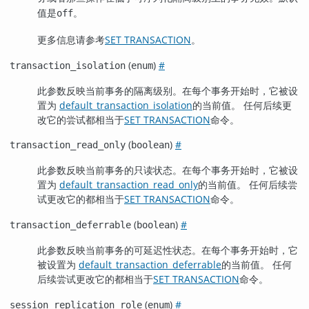
值是
。
off
更多信息请参考
SET TRANSACTION
。
(
)
#
transaction_isolation
enum
此参数反映当前事务的隔离级别。在每个事务开始时，它被设
置为
default_transaction_isolation
的当前值。 任何后续更
改它的尝试都相当于
SET TRANSACTION
命令。
(
)
#
transaction_read_only
boolean
此参数反映当前事务的只读状态。在每个事务开始时，它被设
置为
default_transaction_read_only
的当前值。 任何后续尝
试更改它的都相当于
SET TRANSACTION
命令。
(
)
#
transaction_deferrable
boolean
此参数反映当前事务的可延迟性状态。在每个事务开始时，它
被设置为
default_transaction_deferrable
的当前值。 任何
后续尝试更改它的都相当于
SET TRANSACTION
命令。
(
)
#
session_replication_role
enum