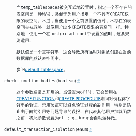
当
被交互式地设置时，指定一个不存在的
temp_tablespaces
表空间是一种错误，类似于为用户指定一个不具有
权
CREATE
限的表空间。不过，当使用一个之前设置的值时，不存在的表
空间会被忽略，就像用户缺少
权限的表空间一样。特
CREATE
别地，使用一个在
中设置的值时，这条规
postgresql.conf
则适用。
默认值是一个空字符串，这会导致所有临时对象被创建在当前
数据库的默认表空间中。
参阅
default_tablespace
。
(
)
#
check_function_bodies
boolean
这个参数通常是开启的。当设置为
时，它会禁用在
off
CREATE FUNCTION
和
CREATE PROCEDURE
期间对例程体字
符串的验证。禁用验证可以避免验证过程的副作用，特别是防
止由于向前引用等问题导致的误报。在代表其他用户加载函数
之前，将此参数设置为
；
pg_dump
会自动这样做。
off
(
)
#
default_transaction_isolation
enum