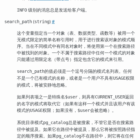
级别的消息总是发送给客户端。
INFO
(
)
#
search_path
string
这个变量指定当一个对象（表、数据类型、函数等）被用一个
无模式限定的简单名称引用时，用于进行搜索该对象的模式顺
序。当在不同模式中有同名对象时，将使用第一个在搜索路径
中被找到的对象。一个不属于搜索路径中任何一个模式的对象
只能通过用限定名（带点号）指定包含它的模式来引用。
的值必须是一个逗号分隔的模式名列表。任何
search_path
不是一个已有模式的名称，或者是一个用户不具有
权限
USAGE
的模式，将被安静地忽略。
如果列表项之一是特殊名
，则具有
返回
$user
CURRENT_USER
的名字的模式将取代它（如果有这样一个模式并且该用户有该
模式的
权限；如果没有，
会被忽略）。
USAGE
$user
系统目录模式
总是被搜索，不管它是否在搜索路
pg_catalog
径中被提及。如果它在路径中被提及，那么它将被按照路径指
定的顺序搜索。如果
不在路径中，则它将在任何
pg_catalog