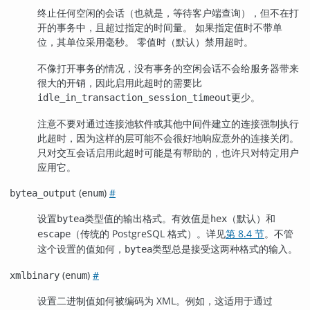
终止任何空闲的会话（也就是，等待客户端查询），但不在打
开的事务中，且超过指定的时间量。 如果指定值时不带单
位，其单位采用毫秒。 零值时（默认）禁用超时。
不像打开事务的情况，没有事务的空闲会话不会给服务器带来
很大的开销，因此启用此超时的需要比
更少。
idle_in_transaction_session_timeout
注意不要对通过连接池软件或其他中间件建立的连接强制执行
此超时，因为这样的层可能不会很好地响应意外的连接关闭。
只对交互会话启用此超时可能是有帮助的，也许只对特定用户
应用它。
(
)
#
bytea_output
enum
设置
类型值的输出格式。有效值是
（默认）和
bytea
hex
（传统的 PostgreSQL 格式）。详见
第 8.4 节
。不管
escape
这个设置的值如何，
类型总是接受这两种格式的输入。
bytea
(
)
#
xmlbinary
enum
设置二进制值如何被编码为 XML。例如，这适用于通过