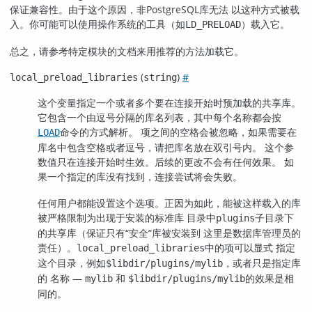
保证兼容性。由于这个原因，非PostgreSQL库无法 以这种方式被载
入。你可能可以使用操作系统的工具（如
）载入它。
LD_PRELOAD
总之，请参考特定模块的文档来用推荐的方法加载它。
(
)
#
local_preload_libraries
string
这个变量指定一个或者多个要在连接开始时预加载的共享库。
它包含一个由逗号分隔的库名列表，其中每个名称都会按
命令的方式解析。 项之间的空格会被忽略，如果需要在
LOAD
库名中包含空格或者逗号，请把库名放在双引号内。 这个参
数值只在连接开始时生效。后续的更改不会有任何效果。 如
果一个指定的库没有找到，连接尝试将会失败。
任何用户都能设置这个选项。正因为如此，能被这样载入的库
被严格限制为出现于安装的标准库 目录中
子目录下
plugins
的共享库（保证只有
“
安全
”
库被安装到 这里是数据库管理员的
责任）。
中的项可以显式 指定
local_preload_libraries
这个目录，例如
，或者只是指定库
$libdir/plugins/mylib
的 名称 —
和
的效果是相
mylib
$libdir/plugins/mylib
同的。