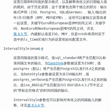
设置日期和时间值的显示格式，以及解释有歧义的日期输入值
的规则。由于历史原因，这个变量包含两个独立的部分：输出
格式声明（
、
、
或
）、输入/输出的
ISO
Postgres
SQL
German
年/月/日顺序（
、
或
）。这些可以被独立设置或者
DMY
MDY
YMD
一起设置。关键字
和
是
的同义词；关键字
Euro
European
DMY
、
和
是
的同义词。详见
US
NonEuro
NonEuropean
MDY
第 8.5 节
。内建默认值是
，但是
initdb
将用对应于
ISO, MDY
选中的
区域行为的设置初始化配置文件。
lc_time
(
)
#
IntervalStyle
enum
设置间隔值的显示格式。值
将产生匹配
SQL
标
sql_standard
准间隔文本的输出。当
DateStyle
参数被设置为
时，值
ISO
（默认）将产生匹配
PostgreSQL
发行8.4之前的输
postgres
出。当
参数被设置为非
输出时，值
DateStyle
ISO
会产生匹配
PostgreSQL
发行8.4之前的输
postgres_verbose
出。值
会产生匹配在ISO 8601的4.4.3.2节中定义
iso_8601
的
“
带标志符格式
”
的时间间隔的输出。
参数也可以影响对有歧义的间隔输入的解
IntervalStyle
释。详见
第 8.5.4 节
。