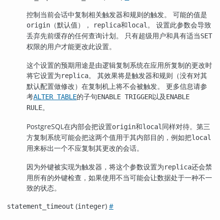
控制当前会话中复制相关触发器和规则的触发。 可能的值是
（默认值），
和
。 设置此参数会导致
origin
replica
local
丢弃先前缓存的任何查询计划。 只有超级用户和具有适当
SET
权限的用户才能更改此设置。
这个设置的预期用途是由逻辑复制系统在应用所复制的更改时
将它设置为
。 其效果将是触发器和规则（没有对其
replica
默认配置做修改）在复制机上将不会被触发。 更多信息请参
考
的子句
以及
ALTER TABLE
ENABLE TRIGGER
ENABLE
。
RULE
PostgreSQL在内部会把设置
和
同样对待。第三
origin
local
方复制系统可能会把这两个值用于其内部目的，例如把
local
用来标出一个不应复制其更改的会话。
因为外键被实现为触发器，将这个参数设置为
还会禁
replica
用所有的外键检查，如果使用不当可能会让数据处于一种不一
致的状态。
(
)
#
statement_timeout
integer