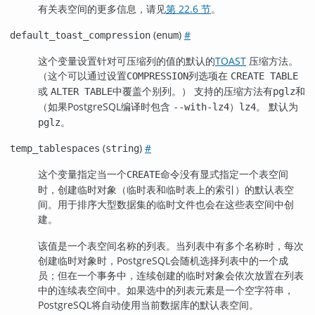
有关表空间的更多信息，请见
第 22.6 节
。
(
)
#
default_toast_compression
enum
这个变量设置针对可压缩列的值的默认的
TOAST
压缩方法。
（这个可以通过设置
列选项在
COMPRESSION
CREATE TABLE
或
中覆盖个别列。） 支持的压缩方法有
和
ALTER TABLE
pglz
（如果
PostgreSQL
编译时包含
）
。 默认为
--with-lz4
lz4
。
pglz
(
)
#
temp_tablespaces
string
这个变量指定当一个
命令没有显式指定一个表空间
CREATE
时，创建临时对象（临时表和临时表上的索引）的默认表空
间。用于排序大型数据集的临时文件也会在这些表空间中创
建。
该值是一个表空间名称的列表。当列表中有多个名称时，每次
创建临时对象时，
PostgreSQL
会随机选择列表中的一个成
员；但在一个事务中，连续创建的临时对象会依次放置在列表
中的连续表空间中。如果选中的列表元素是一个空字符串，
PostgreSQL
将自动使用当前数据库的默认表空间。