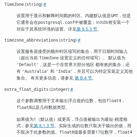
(
)
#
TimeZone
string
设置用于显示和解释时间戳的时区。内建默认值是
，但是
GMT
它通常会在
中被覆盖；
initdb
将安装一个
postgresql.conf
对应于其系统环境的设置。详见
第 8.5.3 节
。
(
)
#
timezone_abbreviations
string
设置服务器接受的额外时区缩写的集合，用于日期时间输入
（超出当前
设置定义的任何缩写）。 默认值为
TimeZone
，这是一个在世界大部分地区 都有效的集合；还
'Default'
有
和
，并且可以为特定安装定义其他
'Australia'
'India'
集合。 有关更多信息，请参见
第 B.4 节
。
(
)
#
extra_float_digits
integer
这个参数调整用于文本输出浮点值的位数，包括
，
float4
以及几何数据类型。
float8
如果值为1（默认值）或更高，浮点值被输出为最短-精度格
式；参见
第 8.1.3 节
。实际生成的位数只取决于输出的值，而
不取决于此参数的值。
值最多需要17位数字，
float8
float4