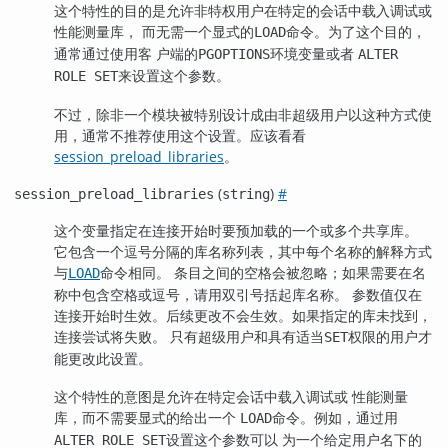
这个特性的目的是允许非特权用户在特定的会话中载入调试或
性能测量库， 而无需一个显式的
命令。为了这个目的，
LOAD
通常通过使用客 户端的
环境变量或者
PGOPTIONS
ALTER
来设置这个参数。
ROLE SET
不过，除非一个模块被特别设计成由非超级用户以这种方式使
用，通常不推荐使用这个设置。应该看看
session_preload_libraries
。
(
)
#
session_preload_libraries
string
这个变量指定在连接开始时要预加载的一个或多个共享库。
它包含一个逗号分隔的库名称列表，其中每个名称的解释方式
与
命令相同。 条目之间的空格会被忽略；如果需要在名
LOAD
称中包含空格或逗号，请用双引号括起库名称。 参数值仅在
连接开始时生效。后续更改不会生效。如果指定的库未找到，
连接尝试将失败。 只有超级用户和具有适当
权限的用户才
SET
能更改此设置。
这个特性的意图是允许在特定会话中载入调试或 性能测量
库，而不需要显式的给出一个
命令。例如，通过用
LOAD
设置这个参数可以 为一个给定用户名下的
ALTER ROLE SET