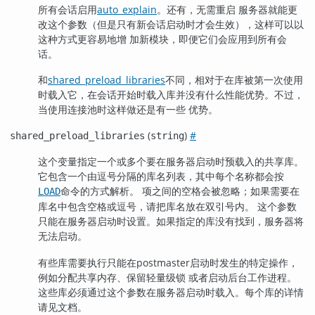
所有会话启用
auto_explain
。还有，无需重启 服务器就能更
改这个参数（但是只有新会话启动时才会生效），这样可以以
这种方式更容易地增 加新模块，即便它们会应用到所有会
话。
和
shared_preload_libraries
不同，相对于在库被第一次使用
时载入它，在会话开始时载入库并没有什么性能优势。不过，
当使用连接池时这样做还是有一些 优势。
(
)
#
shared_preload_libraries
string
这个变量指定一个或多个要在服务器启动时预载入的共享库。
它包含一个由逗号分隔的库名列表，其中每个名称都会按
命令的方式解析。 项之间的空格会被忽略；如果需要在
LOAD
库名中包含空格或逗号，请把库名放在双引号内。 这个参数
只能在服务器启动时设置。如果指定的库没有找到，服务器将
无法启动。
有些库需要执行只能在postmaster启动时发生的特定操作，
例如分配共享内存、保留轻量级锁 或者启动后台工作进程。
这些库必须通过这个参数在服务器启动时载入。每个库的详情
请见文档。