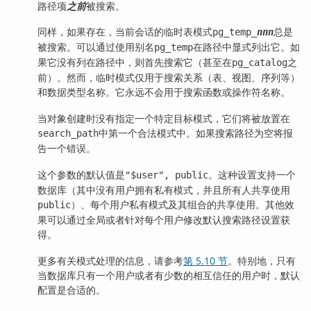
路径项
之前
被搜索。
同样，如果存在，当前会话的临时表模式
总是
pg_temp_
nnn
被搜索。可以通过使用别名
在路径中显式列出它。如
pg_temp
果它没有列在路径中，则首先搜索它（甚至在
之
pg_catalog
前）。然而，临时模式仅用于搜索关系（表、视图、序列等）
和数据类型名称。它永远不会用于搜索函数或操作符名称。
当对象创建时没有指定一个特定目标模式，它们将被放置在
中第一个合法模式中。如果搜索路径为空将报
search_path
告一个错误。
这个参数的默认值是
。这种设置支持一个
"$user", public
数据库（其中没有用户拥有私有模式，并且所有人共享使用
）、每个用户私有模式及其组合的共享使用。其他效
public
果可以通过全局或者针对每个用户修改默认搜索路径设置获
得。
更多有关模式处理的信息，请参考
第 5.10 节
。特别地，只有
当数据库只有一个用户或者有少数的相互信任的用户时，默认
配置是合适的。