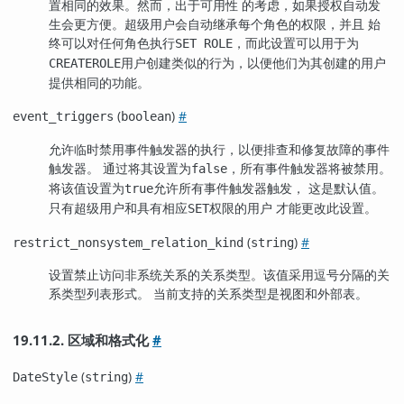
置相同的效果。然而，出于可用性 的考虑，如果授权自动发
生会更方便。超级用户会自动继承每个角色的权限，并且 始
终可以对任何角色执行
，而此设置可以用于为
SET ROLE
用户创建类似的行为，以便他们为其创建的用户
CREATEROLE
提供相同的功能。
(
)
#
event_triggers
boolean
允许临时禁用事件触发器的执行，以便排查和修复故障的事件
触发器。 通过将其设置为
，所有事件触发器将被禁用。
false
将该值设置为
允许所有事件触发器触发， 这是默认值。
true
只有超级用户和具有相应
权限的用户 才能更改此设置。
SET
(
)
#
restrict_nonsystem_relation_kind
string
设置禁止访问非系统关系的关系类型。该值采用逗号分隔的关
系类型列表形式。 当前支持的关系类型是
和
。
视图
外部表
19.11.2. 区域和格式化
#
(
)
#
DateStyle
string