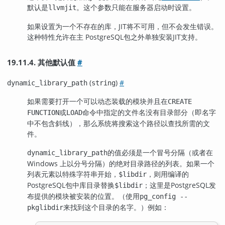
默认是
。这个参数只能在服务器启动时设置。
llvmjit
如果设置为一个不存在的库，
JIT
将不可用，但不会发生错误。
这种特性允许在主
PostgreSQL
包之外单独安装JIT支持。
19.11.4. 其他默认值
#
(
)
#
dynamic_library_path
string
如果需要打开一个可以动态装载的模块并且在
CREATE
或
命令中指定的文件名没有目录部分（即名字
FUNCTION
LOAD
中不包含斜线），那么系统将搜索这个路径以查找所需的文
件。
的值必须是一个冒号分隔（或者在
dynamic_library_path
Windows 上以分号分隔）的绝对目录路径的列表。如果一个
列表元素以特殊字符串开始，
，则用编译的
$libdir
PostgreSQL
包中库目录替换
；这里是
PostgreSQL
发
$libdir
布提供的模块被安装的位置。（使用
pg_config --
来找到这个目录的名字。）例如：
pkglibdir