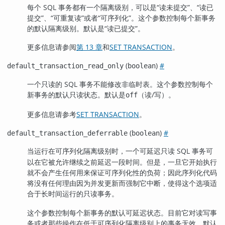
每个 SQL 事务都有一个隔离级别，可以是
“
读未提交
”
、
“
读已
提交
”
、
“
可重复读
”
或者
“
可序列化
”
。这个参数控制每个新事务
的默认隔离级别。默认是
“
读已提交
”
。
更多信息请参阅
第 13 章
和
SET TRANSACTION
。
(
)
#
default_transaction_read_only
boolean
一个只读的 SQL 事务不能修改非临时表。这个参数控制每个
新事务的默认只读状态。默认是
（读/写）。
off
更多信息请参考
SET TRANSACTION
。
(
)
#
default_transaction_deferrable
boolean
当运行在
隔离级别时，一个可延迟只读 SQL 事务可
可序列化
以在它被允许继续之前延迟一段时间。但是，一旦它开始执行
就不会产生任何用来保证可序列化性的负荷；因此序列化代码
将没有任何理由因为并发更新而强制它中断，使得这个选项适
合于长时间运行的只读事务。
这个参数控制每个新事务的默认可延迟状态。目前它对读写事
务或者那些操作在低于
隔离级别上的事务无效。默认
可序列化