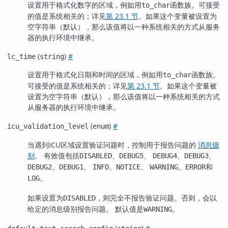
设置用于格式化数字的区域，例如用
函数族。可接受
to_char
的值是系统相关的；详见
第 23.1 节
。如果这个变量被设置为
空字符串（默认），那么该值将以一种系统相关的方式从服务
器的执行环境中继承。
(
)
#
lc_time
string
设置用于格式化日期和时间的区域，例如用
函数族。
to_char
可接受的值是系统相关的；详见
第 23.1 节
。如果这个变量被
设置为空字符串（默认），那么该值将以一种系统相关的方式
从服务器的执行环境中继承。
(
)
#
icu_validation_level
enum
当遇到ICU区域设置验证问题时，控制用于报告问题的
消息级
别
。 有效值包括
、
、
、
、
DISABLED
DEBUG5
DEBUG4
DEBUG3
、
、
、
、
、
和
DEBUG2
DEBUG1
INFO
NOTICE
WARNING
ERROR
。
LOG
如果设置为
，则完全不报告验证问题。否则，会以
DISABLED
给定的消息级别报告问题。 默认值是
。
WARNING