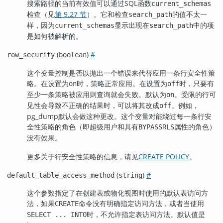
搜索路径的当前有效值可以通过
SQL
函数
current_schemas
检查（见
第 9.27 节
）。它和检查
的值不太一
search_path
样，因为
显示出现在
中的项
current_schemas
search_path
是如何被解析的。
(
)
#
row_security
boolean
这个变量控制是否以抛出一个错误来代替应用一条行安全性策
略。在设置为
时，策略正常应用。在设置为
时，只要有
on
off
至少一条策略被应用则查询就会失败。默认为
。受限的行可
on
见性会导致不正确的结果时，可以将其改成
。例如，
off
pg_dump
默认会做这种更改。这个变量对能绕过每一条行安
全性策略的角色（即超级用户和具有
属性的角色）
BYPASSRLS
没有效果。
更多关于行安全性策略的信息，请见
CREATE POLICY
。
(
)
#
default_table_access_method
string
这个参数指定了在创建表或物化视图时使用的默认表访问方
法，如果
命令没有明确指定访问方法，或者当使用
CREATE
时，不允许指定表访问方法。默认值是
SELECT ... INTO