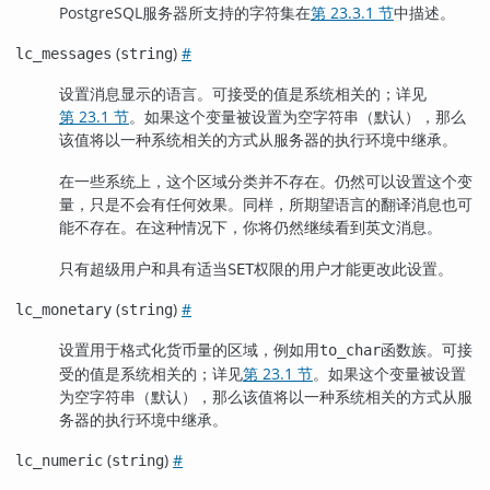
PostgreSQL
服务器所支持的字符集在
第 23.3.1 节
中描述。
(
)
#
lc_messages
string
设置消息显示的语言。可接受的值是系统相关的；详见
第 23.1 节
。如果这个变量被设置为空字符串（默认），那么
该值将以一种系统相关的方式从服务器的执行环境中继承。
在一些系统上，这个区域分类并不存在。仍然可以设置这个变
量，只是不会有任何效果。同样，所期望语言的翻译消息也可
能不存在。在这种情况下，你将仍然继续看到英文消息。
只有超级用户和具有适当
权限的用户才能更改此设置。
SET
(
)
#
lc_monetary
string
设置用于格式化货币量的区域，例如用
函数族。可接
to_char
受的值是系统相关的；详见
第 23.1 节
。如果这个变量被设置
为空字符串（默认），那么该值将以一种系统相关的方式从服
务器的执行环境中继承。
(
)
#
lc_numeric
string