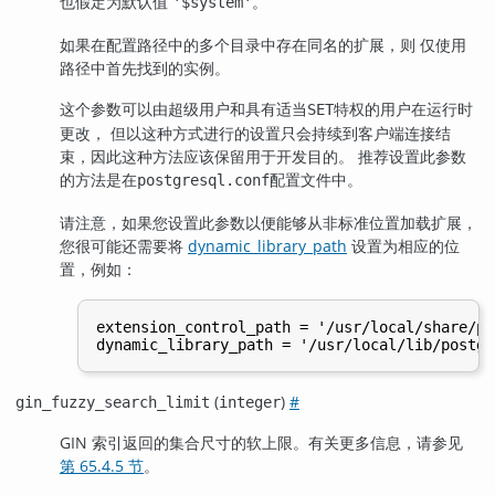
也假定为默认值
。
'$system'
如果在配置路径中的多个目录中存在同名的扩展，则 仅使用
路径中首先找到的实例。
这个参数可以由超级用户和具有适当
特权的用户在运行时
SET
更改， 但以这种方式进行的设置只会持续到客户端连接结
束，因此这种方法应该保留用于开发目的。 推荐设置此参数
的方法是在
配置文件中。
postgresql.conf
请注意，如果您设置此参数以便能够从非标准位置加载扩展，
您很可能还需要将
dynamic_library_path
设置为相应的位
置，例如：
extension_control_path = '/usr/local/share/po
(
)
#
gin_fuzzy_search_limit
integer
GIN 索引返回的集合尺寸的软上限。有关更多信息，请参见
第 65.4.5 节
。