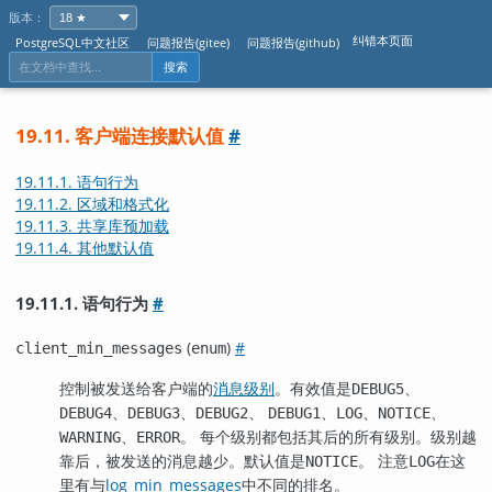
版本：
纠错本页面
PostgreSQL中文社区
问题报告(gitee)
问题报告(github)
搜索
19.11. 客户端连接默认值
#
19.11.1. 语句行为
19.11.2. 区域和格式化
19.11.3. 共享库预加载
19.11.4. 其他默认值
19.11.1. 语句行为
#
(
)
#
client_min_messages
enum
控制被发送给客户端的
消息级别
。有效值是
、
DEBUG5
、
、
、
、
、
、
DEBUG4
DEBUG3
DEBUG2
DEBUG1
LOG
NOTICE
、
。 每个级别都包括其后的所有级别。级别越
WARNING
ERROR
靠后，被发送的消息越少。默认值是
。 注意
在这
NOTICE
LOG
里有与
log_min_messages
中不同的排名。