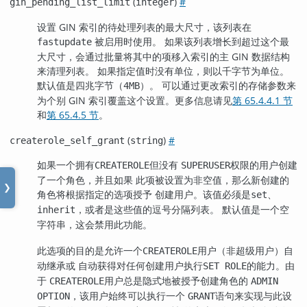
(
)
#
gin_pending_list_limit
integer
设置 GIN 索引的待处理列表的最大尺寸，该列表在
被启用时使用。 如果该列表增长到超过这个最
fastupdate
大尺寸，会通过批量将其中的项移入索引的主 GIN 数据结构
来清理列表。 如果指定值时没有单位，则以千字节为单位。
默认值是四兆字节（
）。 可以通过更改索引的存储参数来
4MB
为个别 GIN 索引覆盖这个设置。更多信息请见
第 65.4.4.1 节
和
第 65.4.5 节
。
(
)
#
createrole_self_grant
string
如果一个拥有
但没有
权限的用户创建
CREATEROLE
SUPERUSER
了一个角色，并且如果 此项被设置为非空值，那么新创建的
❯
角色将根据指定的选项授予 创建用户。该值必须是
、
set
，或者是这些值的逗号分隔列表。 默认值是一个空
inherit
字符串，这会禁用此功能。
此选项的目的是允许一个
用户（非超级用户）自
CREATEROLE
动继承或 自动获得对任何创建用户执行
的能力。由
SET ROLE
于
用户总是隐式地被授予创建角色的
CREATEROLE
ADMIN
，该用户始终可以执行一个
语句来实现与此设
OPTION
GRANT