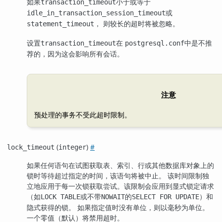
如果
小于或等于
transaction_timeout
或
idle_in_transaction_session_timeout
， 则较长的超时将被忽略。
statement_timeout
设置
在
中是不推
transaction_timeout
postgresql.conf
荐的，因为这会影响所有会话。
注意
预处理的事务不受此超时限制。
(
)
#
lock_timeout
integer
如果任何语句在试图获取表、索引、行或其他数据库对象上的
锁时等待超过指定的时间，该语句将被中止。 该时间限制独
立地应用于每一次锁获取尝试。该限制会应用到显式锁定请求
（如
或不带
的
）和
LOCK TABLE
NOWAIT
SELECT FOR UPDATE
隐式获得的锁。 如果指定值时没有单位，则以毫秒为单位。
一个零值（默认）将禁用超时。