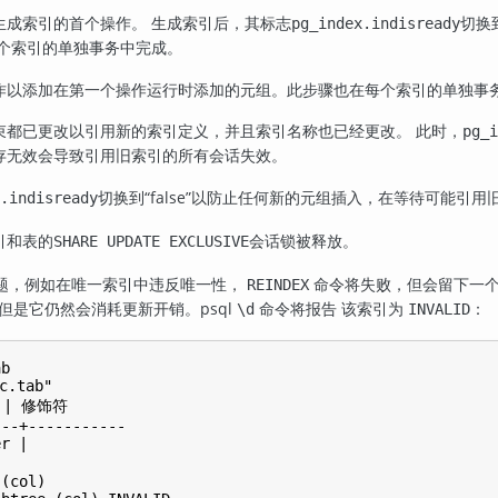
生成索引的首个操作。 生成索引后，其标志
切换
pg_index.indisready
每个索引的单独事务中完成。
作以添加在第一个操作运行时添加的元组。此步骤也在每个索引的单独事
束都已更改以引用新的索引定义，并且索引名称也已经更改。 此时，
pg_i
存无效会导致引用旧索引的所有会话失效。
切换到
“
false
”
以防止任何新的元组插入，在等待可能引用
.indisready
引和表的
会话锁被释放。
SHARE UPDATE EXCLUSIVE
题，例如在唯一索引中违反唯一性，
命令将失败，但会留下一
REINDEX
 但是它仍然会消耗更新开销。
psql
命令将报告 该索引为
：
\d
INVALID
b

.tab"

 | 修饰符

--+-----------

r |

(col)
