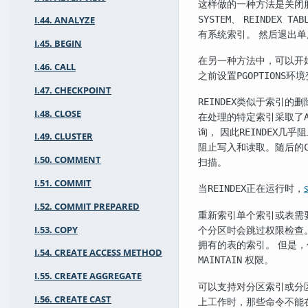
这样做的一种方法是关闭
、
SYSTEM
REINDEX TAB
I.44. ANALYZE
有系统索引。 然后退出
I.45. BEGIN
在另一种方法中，可以开
I.46. CALL
之前设置
环境
PGOPTIONS
I.47. CHECKPOINT
类似于索引的删
REINDEX
I.48. CLOSE
在处理的特定索引采取了
询， 因此
几乎阻
REINDEX
I.49. CLUSTER
阻止写入和读取。随后的
I.50. COMMENT
扫描。
I.51. COMMIT
当
正在运行时，
REINDEX
I.52. COMMIT PREPARED
重新索引单个索引或表需
个分区时会跳过权限检查
I.53. COPY
拥有的表的索引。 但是
I.54. CREATE ACCESS METHOD
权限。
MAINTAIN
I.55. CREATE AGGREGATE
可以支持对分区索引或分
I.56. CREATE CAST
上工作时，那些命令不能