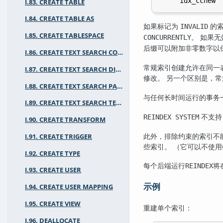
I.83. CREATE TABLE
I.84. CREATE TABLE AS
如果标记为
的
INVALID
I.85. CREATE TABLESPACE
。 如果
CONCURRENTLY
后缀可以附加非零数字以
I.86. CREATE TEXT SEARCH CONFIGURATION
常规索引创建允许在同一
I.87. CREATE TEXT SEARCH DICTIONARY
修改。 另一个区别是，常
I.88. CREATE TEXT SEARCH PARSER
与任何长时间运行的事务
I.89. CREATE TEXT SEARCH TEMPLATE
不支
REINDEX SYSTEM
I.90. CREATE TRANSFORM
此外，排除约束的索引不
I.91. CREATE TRIGGER
些索引。 （它可以不使用
I.92. CREATE TYPE
每个后端运行
将
REINDEX
I.93. CREATE USER
示例
I.94. CREATE USER MAPPING
I.95. CREATE VIEW
重建单个索引：
I.96. DEALLOCATE