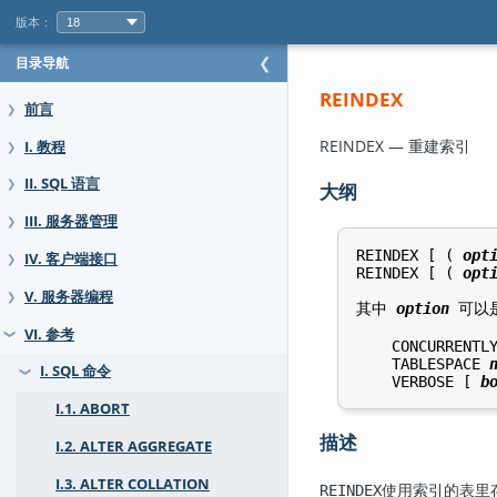
版本：
目录导航
❮
REINDEX
前言
❯
REINDEX — 重建索引
I. 教程
❯
II. SQL 语言
❯
大纲
III. 服务器管理
❯
REINDEX [ ( 
opt
IV. 客户端接口
❯
REINDEX [ ( 
opt
V. 服务器编程
❯
其中 
option
 可以
VI. 参考
❯
    CONCURRENTL
    TABLESPACE 
I. SQL 命令
❯
    VERBOSE [ 
b
I.1. ABORT
描述
I.2. ALTER AGGREGATE
I.3. ALTER COLLATION
使用索引的表里
REINDEX