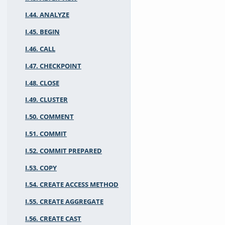
I.44. ANALYZE
I.45. BEGIN
I.46. CALL
I.47. CHECKPOINT
I.48. CLOSE
I.49. CLUSTER
I.50. COMMENT
I.51. COMMIT
I.52. COMMIT PREPARED
I.53. COPY
I.54. CREATE ACCESS METHOD
I.55. CREATE AGGREGATE
I.56. CREATE CAST