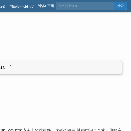
纠错本页面
ee)
问题报告(github)
搜索
会要求该表上的排他锁，这样会阻塞 其他访问直至索引删除完
INDEX