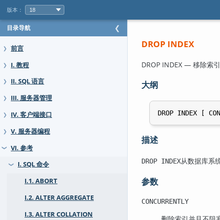
版本：
目录导航
❮
DROP INDEX
前言
❯
DROP INDEX — 移除索
I. 教程
❯
II. SQL 语言
❯
大纲
III. 服务器管理
❯
DROP INDEX [ CO
IV. 客户端接口
❯
V. 服务器编程
❯
描述
VI. 参考
❯
从数据库系
DROP INDEX
I. SQL 命令
❯
参数
I.1. ABORT
I.2. ALTER AGGREGATE
CONCURRENTLY
I.3. ALTER COLLATION
删除索引并且不阻