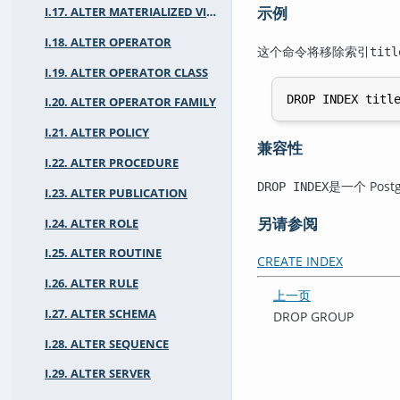
示例
I.17. ALTER MATERIALIZED VIEW
I.18. ALTER OPERATOR
这个命令将移除索引
titl
I.19. ALTER OPERATOR CLASS
I.20. ALTER OPERATOR FAMILY
I.21. ALTER POLICY
兼容性
I.22. ALTER PROCEDURE
是一个
Post
DROP INDEX
I.23. ALTER PUBLICATION
另请参阅
I.24. ALTER ROLE
I.25. ALTER ROUTINE
CREATE INDEX
I.26. ALTER RULE
上一页
I.27. ALTER SCHEMA
DROP GROUP
I.28. ALTER SEQUENCE
I.29. ALTER SERVER