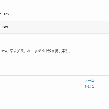
：
e_idx
greSQL
语言扩展。在 SQL标准中没有提供索引。
上一级
起始页