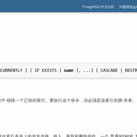
PostgreSQL中文社区
问题报告(git
引
NCURRENTLY ] [ IF EXISTS ] 
name
统中 移除一个已有的索引。要执行这个命令，你必须是该索引的拥 有者。
塞在索引基表上的并发选择、插入、更新和删除操作。一个 普通的
DROP 