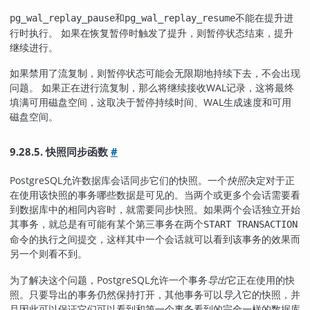
和
不能在提升进
pg_wal_replay_pause
pg_wal_replay_resume
行时执行。 如果在恢复暂停时触发了提升，则暂停状态结束，提升
继续进行。
如果禁用了流复制，则暂停状态可能会无限期地持续下去，不会出现
问题。 如果正在进行流复制，那么将继续接收WAL记录，这将最终
填满可用磁盘空间，这取决于暂停持续时间、WAL生成速度和可用
磁盘空间。
9.28.5. 快照同步函数
#
PostgreSQL
允许数据库会话同步它们的快照。一个
快照
决定对于正
在使用该快照的事务哪些数据是可见的。当两个或更多个会话需要看
到数据库中的相同内容时，就需要同步快照。如果两个会话独立开始
其事务，就总是有可能有某个第三事务在两个
START TRANSACTION
命令的执行之间提交，这样其中一个会话就可以看到该事务的效果而
另一个则看不到。
为了解决这个问题，
PostgreSQL
允许一个事务
导出
它正在使用的快
照。只要导出的事务仍然保持打开，其他事务可以
导入
它的快照，并
且因此可以保证它们可以看到和第一个事务看到的完全一样的数据库