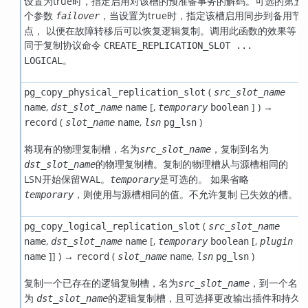
设置为true时，指定启用对该槽的预准备事务的解码。可选的第五
个参数
，当设置为true时，指定该槽启用同步到备用节
failover
点， 以便在故障转移后可以恢复逻辑复制。调用此函数的效果等
同于复制协议命令
CREATE_REPLICATION_SLOT ...
。
LOGICAL
(
pg_copy_physical_replication_slot
src_slot_name
,
[
,
] ) →
name
dst_slot_name
name
temporary
boolean
(
,
)
record
slot_name
name
lsn
pg_lsn
将现有的物理复制槽，名为
，复制到名为
src_slot_name
的物理复制槽。复制的物理槽从与源槽相同的
dst_slot_name
LSN
开始保留WAL。
是可选的。 如果省略
temporary
，则使用与源槽相同的值。不允许复制 已失效的槽。
temporary
(
pg_copy_logical_replication_slot
src_slot_name
,
[
,
[
,
name
dst_slot_name
name
temporary
boolean
plugin
]
] ) →
(
,
)
name
record
slot_name
name
lsn
pg_lsn
复制一个已存在的逻辑复制槽，名为
，到一个名
src_slot_name
为
的逻辑复制槽，且可选择更改输出插件和持久
dst_slot_name