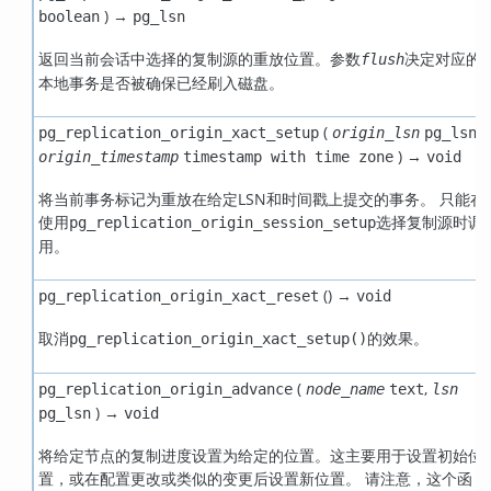
) →
boolean
pg_lsn
返回当前会话中选择的复制源的重放位置。参数
决定对应的
flush
本地事务是否被确保已经刷入磁盘。
(
,
pg_replication_origin_xact_setup
origin_lsn
pg_lsn
) →
origin_timestamp
timestamp with time zone
void
将当前事务标记为重放在给定
LSN
和时间戳上提交的事务。 只能在
使用
选择复制源时调
pg_replication_origin_session_setup
用。
() →
pg_replication_origin_xact_reset
void
取消
的效果。
pg_replication_origin_xact_setup()
(
,
pg_replication_origin_advance
node_name
text
lsn
) →
pg_lsn
void
将给定节点的复制进度设置为给定的位置。这主要用于设置初始位
置，或在配置更改或类似的变更后设置新位置。 请注意，这个函