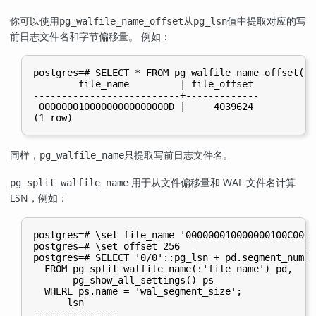
你可以使用
从
值中提取对应的写
pg_walfile_name_offset
pg_lsn
前日志文件名和字节偏移量。 例如：
postgres=# SELECT * FROM pg_walfile_name_offset((p
        file_name         | file_offset

--------------------------+-------------

 00000001000000000000000D |     4039624

同样，
只提取写前日志文件名。
pg_walfile_name
用于从文件偏移量和 WAL 文件名计算
pg_split_walfile_name
LSN
，例如：
postgres=# \set file_name '000000010000000100C000AB
postgres=# \set offset 256

postgres=# SELECT '0/0'::pg_lsn + pd.segment_numbe
  FROM pg_split_walfile_name(:'file_name') pd,

       pg_show_all_settings() ps

  WHERE ps.name = 'wal_segment_size';

      lsn

---------------
