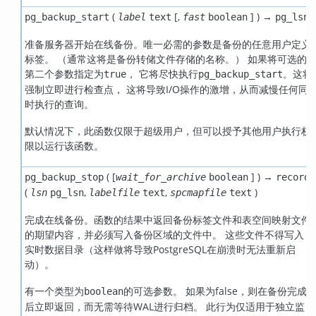
(
[
,
] ) →
pg_backup_start
label
text
fast
boolean
pg_lsn
准备服务器开始在线备份。唯一必需的参数是备份的任意用户定义
标签。 （通常这将是备份转储文件存储的名称。） 如果将可选的
第二个参数指定为
， 它将尽快执行
。这将
true
pg_backup_start
强制立即进行检查点， 这将导致I/O操作的激增，从而减慢任何同
时执行的查询。
默认情况下，此函数仅限于超级用户，但可以授予其他用户执行权
限以运行该函数。
( [
] ) →
pg_backup_stop
wait_for_archive
boolean
record
(
,
,
)
lsn
pg_lsn
labelfile
text
spcmapfile
text
完成在线备份。函数的结果中返回备份标签文件和表空间映射文件
的期望内容，并必须写入备份区域的文件中。 这些文件不得写入
实时数据目录（这样做将导致PostgreSQL在崩溃时无法重新启
动）。
有一个类型为
的可选参数。 如果为false，则在备份完成
boolean
后立即返回，而无需等待WAL进行归档。 此行为仅适用于独立监