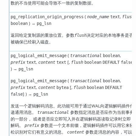
数的不当使用可能会导致不一致的复制数据。
(
,
pg_replication_origin_progress
node_name
text
flush
) →
boolean
pg_lsn
返回给定复制源的重放位置。参数
决定对应的本地事务是否
flush
被确保已经刷入磁盘。
(
,
pg_logical_emit_message
transactional
boolean
,
[,
]
prefix
text
content
text
flush
boolean
DEFAULT
false
) →
pg_lsn
(
,
pg_logical_emit_message
transactional
boolean
,
[,
prefix
text
content
bytea
flush
boolean
DEFAULT
] ) →
false
pg_lsn
发送一个逻辑解码消息。此功能可用于通过WAL向逻辑解码插件传
递通用消息。
参数指定消息是否应作为当前事务
transactional
的一部分， 或者是否应立即写入并在逻辑解码器读取记录时立即
解码。
参数是一个文本前缀，逻辑解码插件可以用它来轻
prefix
松识别对它们有意义的消息。
参数是消息的内容，可以
content