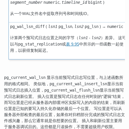
,
)
segment_number
numeric
timeline_id
bigint
从一个WAL文件名中提取序列号和时间线ID。
(
,
) →
pg_wal_lsn_diff
lsn1
pg_lsn
lsn2
pg_lsn
numeric
计算两个预写式日志位置之间的字节（
-
）差异。 这可
lsn1
lsn2
以与
或
表 9.95
中所示的一些函数一起使
pg_stat_replication
用，以获得复制延迟。
显示当前预写式日志写位置，与上述函数所
pg_current_wal_lsn
用的格式相同。 类似地，
显示当前
pg_current_wal_insert_lsn
预写式日志插入位置，
显示当前预写
pg_current_wal_flush_lsn
式日志刷新位置。 插入位置是预写式日志在任何时刻的
“
逻辑
”
结束，
而写位置是已经从服务器内部缓冲区实际写入的内容的结束，而刷新
位置是已知的要写入持久化存储的最后一个位置。 写位置是可以从
服务器外部检查的最后位置，如果你对归档部分完成的预写式日志文
件感兴趣，那么它通常就是你想要的位置。 插入和刷新位置主要用
于服务器调试目的。这些都是只读操作，不需要超级用户权限。