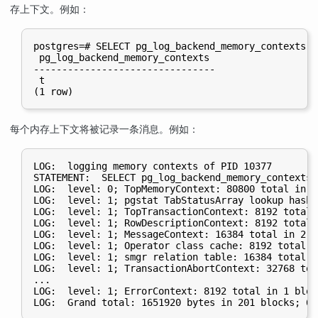
存上下文。例如：
postgres=# SELECT pg_log_backend_memory_contexts(p
 pg_log_backend_memory_contexts

--------------------------------

 t

每个内存上下文将被记录一条消息。例如：
LOG:  logging memory contexts of PID 10377

STATEMENT:  SELECT pg_log_backend_memory_contexts(
LOG:  level: 0; TopMemoryContext: 80800 total in 6
LOG:  level: 1; pgstat TabStatusArray lookup hash 
LOG:  level: 1; TopTransactionContext: 8192 total 
LOG:  level: 1; RowDescriptionContext: 8192 total 
LOG:  level: 1; MessageContext: 16384 total in 2 b
LOG:  level: 1; Operator class cache: 8192 total i
LOG:  level: 1; smgr relation table: 16384 total i
LOG:  level: 1; TransactionAbortContext: 32768 tot
...

LOG:  level: 1; ErrorContext: 8192 total in 1 bloc