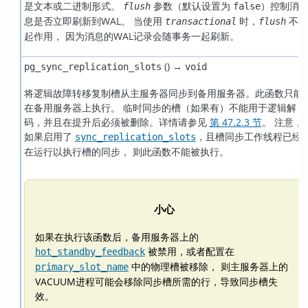
是文本或二进制形式。
参数（默认设置为
）控制消
flush
false
息是否立即刷新到WAL。 当使用
时，
不
transactional
flush
起作用， 因为消息的WAL记录会随事务一起刷新。
() →
pg_sync_replication_slots
void
将逻辑故障转移复制槽从主服务器同步到备用服务器。此函数只能
在备用服务器上执行。 临时同步的槽（如果有）不能用于逻辑解
码，并且在提升后必须被删除。详情请参见
第 47.2.3 节
。 注意，
如果启用了
，且槽同步工作线程已经
sync_replication_slots
在运行以执行槽的同步， 则此函数不能被执行。
小心
如果在执行该函数后，备用服务器上的
被禁用，或者配置在
hot_standby_feedback
中的物理槽被移除， 则主服务器上的
primary_slot_name
VACUUM进程可能会移除同步槽所需的行，导致同步槽失
效。