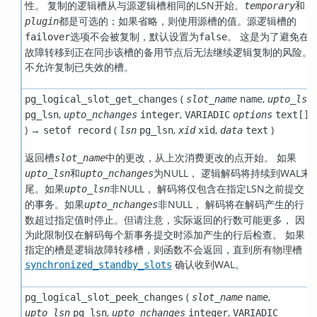
性。 复制的逻辑槽从与源逻辑槽相同的
LSN
开始。
和
temporary
都是可选的；如果省略，则使用源槽的值。源逻辑槽的
plugin
选项不会被复制，默认设置为
。 这是为了避免在
failover
false
故障转移到正在同步该槽的备用节点后无法继续逻辑复制的风险。
不允许复制已失效的槽。
(
,
pg_logical_slot_get_changes
slot_name
name
upto_lsn
,
,
pg_lsn
upto_nchanges
integer
VARIADIC
options
text[]
) →
(
,
,
)
setof record
lsn
pg_lsn
xid
xid
data
text
返回槽
中的更改，从上次消费更改的点开始。 如果
slot_name
和
为NULL， 逻辑解码将持续到WAL末
upto_lsn
upto_nchanges
尾。如果
非NULL， 解码将仅包含在指定LSN之前提交
upto_lsn
的事务。如果
非NULL， 解码将在解码产生的行
upto_nchanges
数超过指定值时停止。但请注意，实际返回的行数可能更多， 因
为此限制仅在解码每个新事务提交时添加产生的行后检查。 如果
指定的槽是逻辑故障转移槽，则函数不会返回，直到所有物理槽
确认收到WAL。
synchronized_standby_slots
(
,
pg_logical_slot_peek_changes
slot_name
name
,
,
upto_lsn
pg_lsn
upto_nchanges
integer
VARIADIC