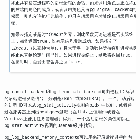
终止具有指定进程ID的后端进程的会话。如果调用角色是正在终止
的后端的角色的成员，或者调用角色具有
的
pg_signal_backend
权限，则也允许执行此操作，但只有超级用户才能终止超级用户后
端。
如果未指定或超时
为零，则此函数无论进程是否实际终
timeout
止，都将返回
，仅表示信号发送成功。如果指定了
true
（以毫秒为单位）且大于零，则函数将等待直到进程实际
timeout
终止或直到给定时间已过。如果进程被终止，函数将返回
。
true
在超时时，会发出警告并返回
。
false
和
向由进程 ID 标识
pg_cancel_backend
pg_terminate_backend
的后端进程发送信号（分别是
SIGINT
或
SIGTERM
）。 一个活动后端
的进程 ID可以从
视图的
列中找到，或者通
pg_stat_activity
pid
过在服务器上列出
进程（在 Unix 上使用
ps
或者在
postgres
Windows
上使用
任务管理器
）得到。 一个活动后端的角色可以在
视图的
列中找到。
pg_stat_activity
usename
可以用来记录后端进程的内
pg_log_backend_memory_contexts