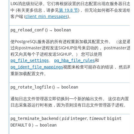
消息级别记录。它们将根据设置的日志配置出现在服务器日志
LOG
中 (有关更多信息，请参见
第 19.8 节
)， 但无论如何都不会发送给
客户端 (
client_min_messages
)。
() →
pg_reload_conf
boolean
使
PostgreSQL
服务器的所有进程重新加载其配置文件。 （这是通
过向postmaster进程发送
SIGHUP
信号来启动的， postmaster进
程又向其每个子进程发送
SIGHUP
。） 您可以使用
、
和
pg_file_settings
pg_hba_file_rules
视图来检查可能存在的错误， 然后再
pg_ident_file_mappings
重新加载配置文件。
() →
pg_rotate_logfile
boolean
通知日志文件管理器立即切换到一个新的输出文件。 这仅在内置
日志采集器运行时有效，因为否则没有日志文件管理器子进程。
(
,
pg_terminate_backend
pid
integer
timeout
bigint
) →
DEFAULT
0
boolean