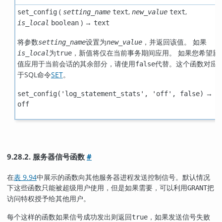
(
,
,
set_config
setting_name
text
new_value
text
) →
is_local
boolean
text
将参数
设置为
，并返回该值。 如果
setting_name
new_value
为
，新值将仅在当前事务期间应用。 如果您希望新
is_local
true
值应用于当前会话的其余部分，请使用
代替。这个函数对应
false
于SQL命令
SET
。
→
set_config('log_statement_stats', 'off', false)
off
9.28.2. 服务器信号函数
#
在
表 9.94
中展示的函数向其他服务器进程发送控制信号。默认情况
下这些函数只能被超级用户使用，但是如果需要，可以利用
把
GRANT
访问特权授予给其他用户。
每个这样的函数如果信号成功发出则返回
，如果发送信号失败
true