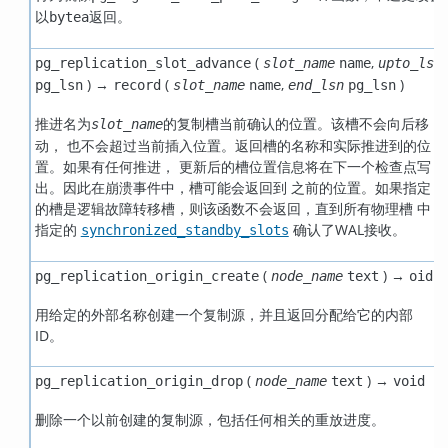
以
返回。
bytea
(
,
pg_replication_slot_advance
slot_name
name
upto_lsn
) →
(
,
)
pg_lsn
record
slot_name
name
end_lsn
pg_lsn
推进名为
的复制槽当前确认的位置。该槽不会向后移
slot_name
动， 也不会超过当前插入位置。返回槽的名称和实际推进到的位
置。如果有任何推进， 更新后的槽位置信息将在下一个检查点写
出。因此在崩溃事件中，槽可能会返回到 之前的位置。如果指定
的槽是逻辑故障转移槽，则该函数不会返回，直到所有物理槽 中
指定的
确认了WAL接收。
synchronized_standby_slots
(
) →
pg_replication_origin_create
node_name
text
oid
用给定的外部名称创建一个复制源，并且返回分配给它的内部
ID。
(
) →
pg_replication_origin_drop
node_name
text
void
删除一个以前创建的复制源，包括任何相关的重放进度。