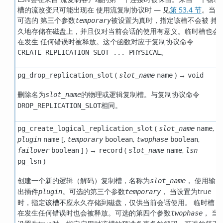
槽的流改变只可能出现在 使用流复制协议时 — 见
第 53.4 节
。当
可选的 第三个参数
被设置为真时，指定该槽不会被 持
temporary
久地存储在磁盘上，并且仅对当前会话的使用有意义。临时槽也会
在发生 任何错误时被释放。这个函数对应于复制协议命令
。
CREATE_REPLICATION_SLOT ... PHYSICAL
(
) →
pg_drop_replication_slot
slot_name
name
void
删除名为
的物理或逻辑复制槽。与复制协议命令
slot_name
相同。
DROP_REPLICATION_SLOT
(
,
pg_create_logical_replication_slot
slot_name
name
[
,
,
,
plugin
name
temporary
boolean
twophase
boolean
] ) →
(
,
failover
boolean
record
slot_name
name
lsn
)
pg_lsn
创建一个新的逻辑（解码）复制槽，名称为
， 使用输
slot_name
出插件
。可选的第三个参数
， 当设置为true
plugin
temporary
时，指定该槽不应永久存储到磁盘，仅供当前会话使用。 临时槽
在发生任何错误时也会被释放。可选的第四个参数
， 当
twophase