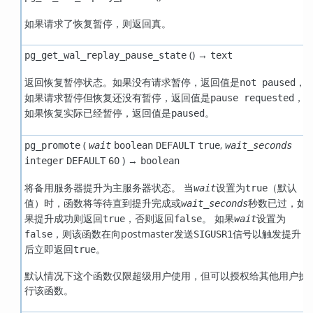
如果请求了恢复暂停，则返回真。
() →
pg_get_wal_replay_pause_state
text
返回恢复暂停状态。如果没有请求暂停，返回值是
，
not paused
如果请求暂停但恢复还没有暂停，返回值是
，
pause requested
如果恢复实际已经暂停，返回值是
。
paused
(
,
pg_promote
wait
boolean
DEFAULT
true
wait_seconds
) →
integer
DEFAULT
60
boolean
将备用服务器提升为主服务器状态。 当
设置为
（默认
wait
true
值）时，函数将等待直到提升完成或
秒数已过，如
wait_seconds
果提升成功则返回
，否则返回
。 如果
设置为
true
false
wait
，则该函数在向postmaster发送
信号以触发提升
false
SIGUSR1
后立即返回
。
true
默认情况下这个函数仅限超级用户使用，但可以授权给其他用户执
行该函数。