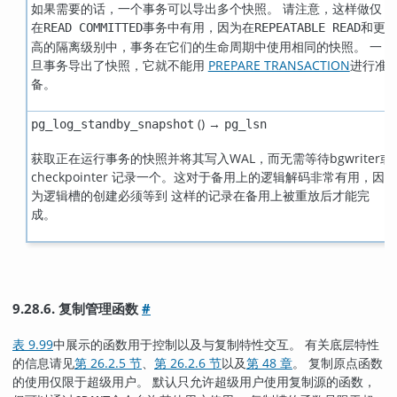
如果需要的话，一个事务可以导出多个快照。 请注意，这样做仅
在
事务中有用，因为在
和更
READ COMMITTED
REPEATABLE READ
高的隔离级别中，事务在它们的生命周期中使用相同的快照。 一
旦事务导出了快照，它就不能用
PREPARE TRANSACTION
进行准
备。
() →
pg_log_standby_snapshot
pg_lsn
获取正在运行事务的快照并将其写入WAL，而无需等待bgwriter或
checkpointer 记录一个。这对于备用上的逻辑解码非常有用，因
为逻辑槽的创建必须等到 这样的记录在备用上被重放后才能完
成。
9.28.6. 复制管理函数
#
表 9.99
中展示的函数用于控制以及与复制特性交互。 有关底层特性
的信息请见
第 26.2.5 节
、
第 26.2.6 节
以及
第 48 章
。 复制原点函数
的使用仅限于超级用户。 默认只允许超级用户使用复制源的函数，