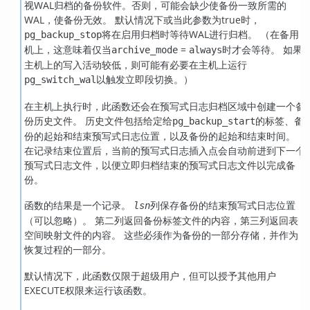
视WAL归档的备份软件。否则，可能会缺少使备份一致所需的
WAL，使备份无效。 默认情况下或当此参数为true时，
将在启用归档时等待WAL进行归档。 （在备用
pg_backup_stop
机上，这意味着仅当
=
时才会等待。 如果
archive_mode
always
主机上的写入活动较低，则可能有必要在主机上运行
以触发立即段切换。）
pg_switch_wal
在主机上执行时，此函数还会在预写式日志归档区域中创建一个备
份历史文件。 历史文件包括给定给
的标签、备
pg_backup_start
份的起始和结束预写式日志位置，以及备份的起始和结束时间。
在记录结束位置后，当前的预写式日志插入点会自动前进到下一个
预写式日志文件，以便立即归档结束的预写式日志文件以完成备
份。
函数的结果是一个记录。
列保存备份的结束预写式日志位置
lsn
（可以忽略）。 第二列返回备份标签文件的内容，第三列返回表
空间映射文件的内容。 这些必须作为备份的一部分存储，并作为
恢复过程的一部分。
默认情况下，此函数仅限于超级用户，但可以授予其他用户
EXECUTE权限来运行该函数。