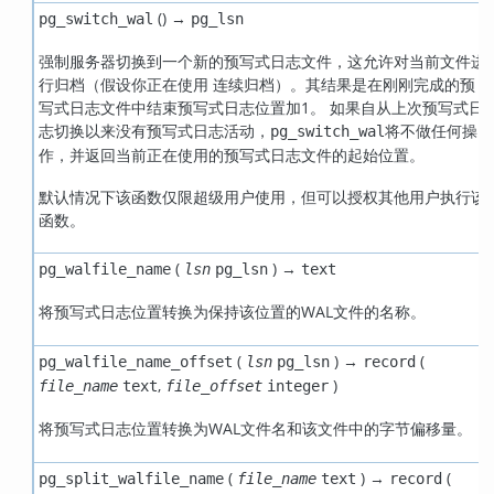
() →
pg_switch_wal
pg_lsn
强制服务器切换到一个新的预写式日志文件，这允许对当前文件进
行归档（假设你正在使用 连续归档）。其结果是在刚刚完成的预
写式日志文件中结束预写式日志位置加1。 如果自从上次预写式日
志切换以来没有预写式日志活动，
将不做任何操
pg_switch_wal
作，并返回当前正在使用的预写式日志文件的起始位置。
默认情况下该函数仅限超级用户使用，但可以授权其他用户执行该
函数。
(
) →
pg_walfile_name
lsn
pg_lsn
text
将预写式日志位置转换为保持该位置的WAL文件的名称。
(
) →
(
pg_walfile_name_offset
lsn
pg_lsn
record
,
)
file_name
text
file_offset
integer
将预写式日志位置转换为WAL文件名和该文件中的字节偏移量。
(
) →
(
pg_split_walfile_name
file_name
text
record