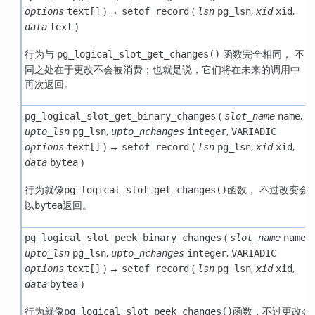
) →
(
,
,
options
text[]
setof record
lsn
pg_lsn
xid
xid
)
data
text
行为与
函数完全相同， 不
pg_logical_slot_get_changes()
同之处在于更改不会被消费；也就是说，它们将在未来的调用中
再次返回。
(
,
pg_logical_slot_get_binary_changes
slot_name
name
,
,
upto_lsn
pg_lsn
upto_nchanges
integer
VARIADIC
) →
(
,
,
options
text[]
setof record
lsn
pg_lsn
xid
xid
)
data
bytea
行为就像
函数， 不过改变会
pg_logical_slot_get_changes()
以
返回。
bytea
(
,
pg_logical_slot_peek_binary_changes
slot_name
name
,
,
upto_lsn
pg_lsn
upto_nchanges
integer
VARIADIC
) →
(
,
,
options
text[]
setof record
lsn
pg_lsn
xid
xid
)
data
bytea
行为就像
函数，不过更改会
pg_logical_slot_peek_changes()