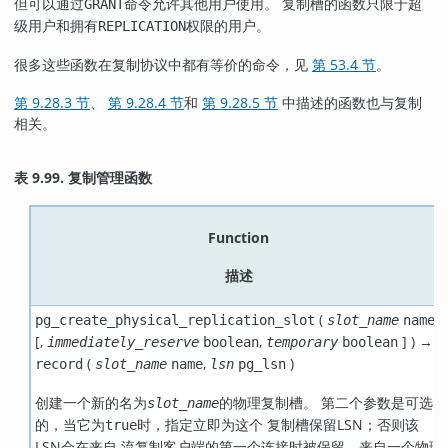
但可以通过
命令允许其他用户使用。 复制槽的函数只限于超
GRANT
级用户和拥有
权限的用户。
REPLICATION
很多这些函数在复制协议中都有等价的命令，见
第 53.4 节
。
第 9.28.3 节
、
第 9.28.4 节
和
第 9.28.5 节
中描述的函数也与复制
相关。
表 9.99. 复制管理函数
Function
描述
(
pg_create_physical_replication_slot
slot_name
name
[
,
,
] ) →
immediately_reserve
boolean
temporary
boolean
(
,
)
record
slot_name
name
lsn
pg_lsn
创建一个新的名为
的物理复制槽。 第二个参数是可选
slot_name
的，当它为
时，指定立即为这个 复制槽保留
LSN
；否则该
true
LSN
会在来自 流复制客户端的第一个连接时被保留。来自一个物理