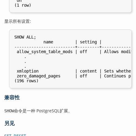
 on

显示所有设置:
SHOW ALL;

            name         | setting |              
-------------------------+---------+--------------
 allow_system_table_mods | off     | Allows modifi
    .

    .

    .

 xmloption               | content | Sets whether 
 zero_damaged_pages      | off     | Continues pro
兼容性
命令是一种
PostgreSQL
扩展。
SHOW
另见
SET
,
RESET