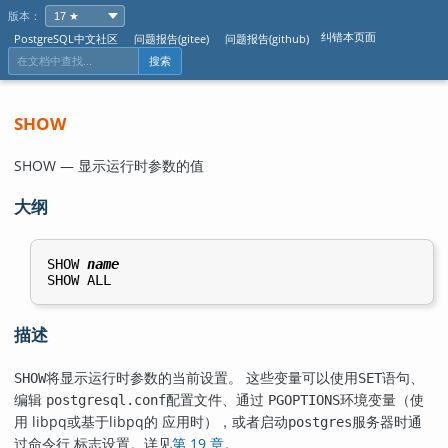
版本：
纠错本页面
PostgreSQL中文社区
问题报告(gitee)
问题报告(github)
搜索
SHOW
SHOW — 显示运行时参数的值
大纲
SHOW 
name
描述
将显示运行时参数的当前设置。 这些变量可以使用
语句、
SHOW
SET
编辑
配置文件、通过
环境变量（使
postgresql.conf
PGOPTIONS
用
libpq
或基于
libpq
的 应用时），或者启动
服务器时通
postgres
过命令行 标志设置。详见
第 19 章
。