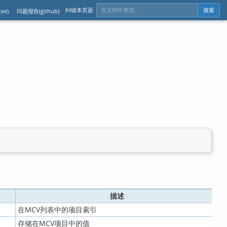
纠错本页面
ee)
问题报告(github)
搜索
描述
在
MCV
列表中的项目索引
存储在MCV项目中的值