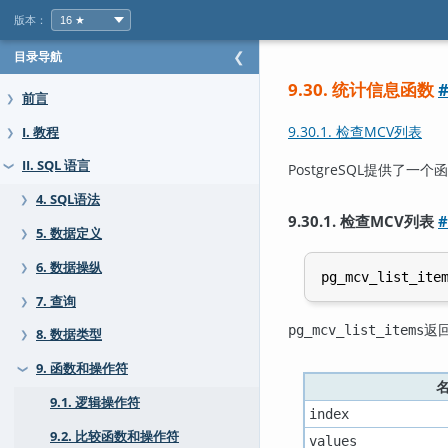
版本：
目录导航
❮
9.30. 统计信息函数
前言
❯
9.30.1. 检查MCV列表
I. 教程
❯
II. SQL 语言
PostgreSQL
提供了一个函
❯
4. SQL语法
❯
9.30.1. 检查MCV列表
#
5. 数据定义
❯
6. 数据操纵
❯
pg_mcv_list_ite
7. 查询
❯
返
pg_mcv_list_items
8. 数据类型
❯
9. 函数和操作符
❯
9.1. 逻辑操作符
index
9.2. 比较函数和操作符
values