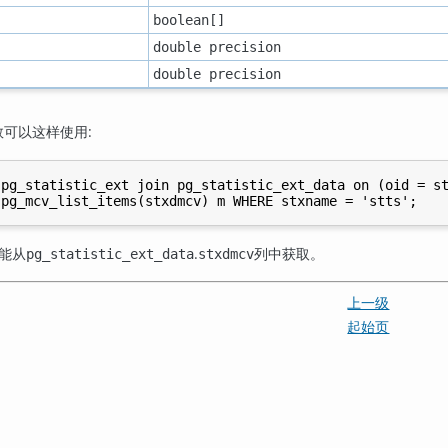
boolean[]
double precision
double precision
数可以这样使用:
pg_statistic_ext join pg_statistic_ext_data on (oid = st
能从
.
列中获取。
pg_statistic_ext_data
stxdmcv
上一级
起始页