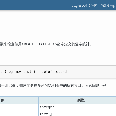
PostgreSQL中文社区
问题报告(git
#
数来检查使用
命令定义的复杂统计。
CREATE STATISTICS
ms
 ( 
pg_mcv_list
 ) → 
setof record
回一组记录，描述存储在多列
MCV
列表中的所有项目。它返回以下列:
名称
类型
integer
text[]