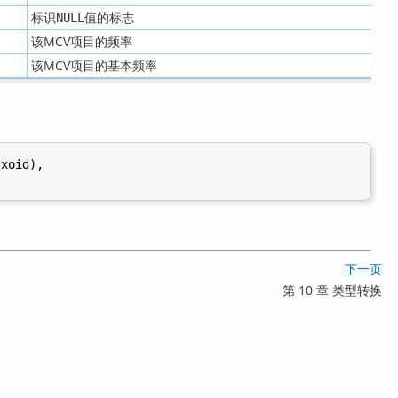
标识
值的标志
NULL
该
MCV
项目的频率
该
MCV
项目的基本频率
xoid),

下一页
第 10 章 类型转换