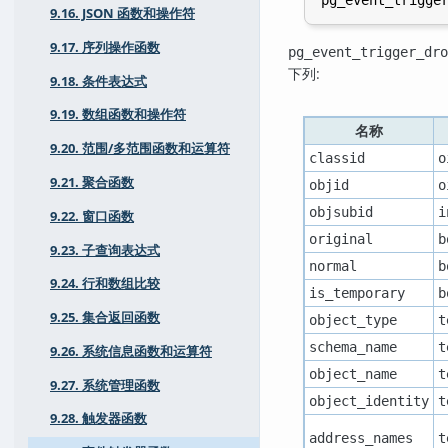
9.16. JSON 函数和操作符
9.17. 序列操作函数
pg_event_trigger_dro
下列:
9.18. 条件表达式
9.19. 数组函数和操作符
名称
9.20. 范围/多范围函数和运算符
classid
o
9.21. 聚合函数
objid
o
objsubid
i
9.22. 窗口函数
original
b
9.23. 子查询表达式
normal
b
9.24. 行和数组比较
is_temporary
b
9.25. 集合返回函数
object_type
t
schema_name
t
9.26. 系统信息函数和运算符
object_name
t
9.27. 系统管理函数
object_identity
t
9.28. 触发器函数
address_names
t