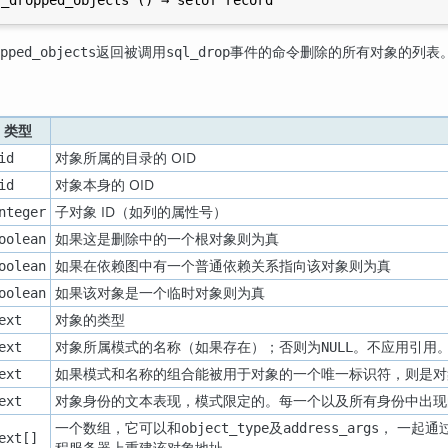
返回被调用
事件的命令删除的所有对象的列表
pped_objects
sql_drop
类型
对象所属的目录的 OID
id
对象本身的 OID
id
子对象 ID（如列的属性号）
nteger
如果这是删除中的一个根对象则为真
oolean
如果在依赖图中有一个普通依赖关系指向该对象则为真
oolean
如果该对象是一个临时对象则为真
oolean
对象的类型
ext
对象所属模式的名称（如果存在）；否则为
。不应用引用
ext
NULL
如果模式和名称的组合能被用于对象的一个唯一标识符，则是对
ext
对象身份的文本表现，模式限定的。每一个以及所有身份中出现
ext
一个数组，它可以和
及
， 一起通
object_type
address_args
ext[]
程服务器上重建该对象地址。