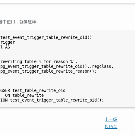
器中使用，就像这样:
test_event_trigger_table_rewrite_oid()

rigger

l AS

rewriting table % for reason %',

pg_event_trigger_table_rewrite_oid()::regclass,

pg_event_trigger_table_rewrite_reason();

GGER test_table_rewrite_oid

  ON table_rewrite

上一级
起始页