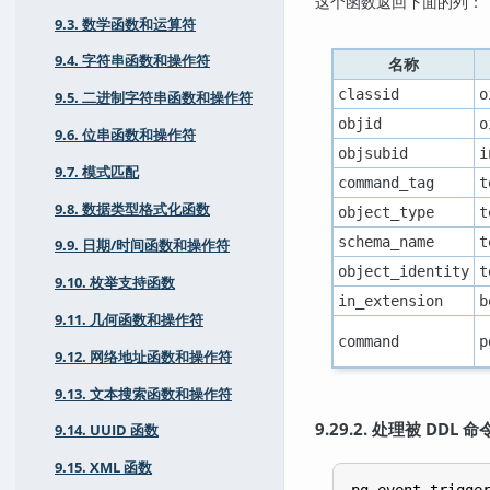
这个函数返回下面的列：
9.3. 数学函数和运算符
9.4. 字符串函数和操作符
名称
classid
o
9.5. 二进制字符串函数和操作符
objid
o
9.6. 位串函数和操作符
objsubid
i
9.7. 模式匹配
command_tag
t
9.8. 数据类型格式化函数
object_type
t
schema_name
t
9.9. 日期/时间函数和操作符
object_identity
t
9.10. 枚举支持函数
in_extension
b
9.11. 几何函数和操作符
command
p
9.12. 网络地址函数和操作符
9.13. 文本搜索函数和操作符
9.29.2. 处理被 DDL
9.14. UUID 函数
9.15. XML 函数
pg_event_trigge