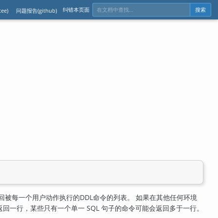
纠错本页面
ee)
问题报告(github)
搜索
回被每一个用户动作执行的
DDL
命令的列表。 如果在其他任何环境
回一行，某些只有一个单一 SQL 句子的命令可能会返回多于一行。