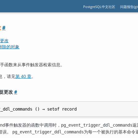
PostgreSQL中文社区
问题报告(git
数
#
捉更改
命令删除的对象
手函数来从事件触发器检索信息。
息，请见
第 40 章
。
处捕捉更改
#
r_ddl_commands
 () → 
setof record
事件触发器的函数中调用时，
返
nd
pg_event_trigger_ddl_commands
错误。
为每一个被执行的基本命令返
pg_event_trigger_ddl_commands