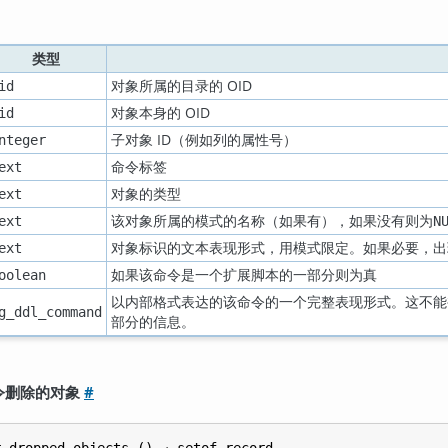
类型
对象所属的目录的 OID
id
对象本身的 OID
id
子对象 ID（例如列的属性号）
nteger
命令标签
ext
对象的类型
ext
该对象所属的模式的名称（如果有），如果没有则为
ext
N
对象标识的文本表现形式，用模式限定。如果必要，出
ext
如果该命令是一个扩展脚本的一部分则为真
oolean
以内部格式表达的该命令的一个完整表现形式。这不能
g_ddl_command
部分的信息。
 命令删除的对象
#
r_dropped_objects
 () → 
setof record