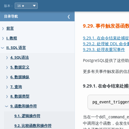
版本：
目录导航
❮
9.29. 事件触发器函
前言
❯
9.29.1. 在命令结束处捕
I. 教程
❯
9.29.2. 处理被 DDL 
II. SQL 语言
❯
9.29.3. 处理表重写事件
4. SQL语法
❯
PostgreSQL
提供了这些助
5. 数据定义
❯
更多有关事件触发器的信
6. 数据操纵
❯
9.29.1. 在命令结束
7. 查询
❯
8. 数据类型
❯
pg_event_trigge
9. 函数和操作符
❯
9.1. 逻辑操作符
当在一个
ddl_command_e
中调用这个函数，会发生
9.2. 比较函数和操作符