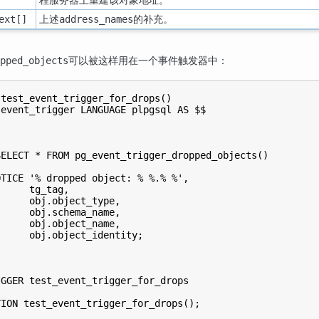
上述
的补充。
ext[]
address_names
可以被这样用在一个事件触发器中：
pped_objects
test_event_trigger_for_drops()

event_trigger LANGUAGE plpgsql AS $$

ELECT * FROM pg_event_trigger_dropped_objects()

TICE '% dropped object: % %.% %',

     tg_tag,

     obj.object_type,

     obj.schema_name,

     obj.object_name,

     obj.object_identity;

GGER test_event_trigger_for_drops
