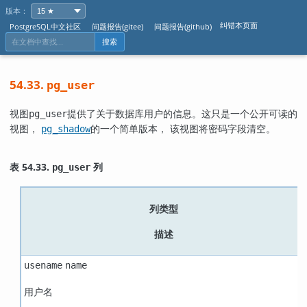
版本：
纠错本页面
PostgreSQL中文社区
问题报告(gitee)
问题报告(github)
搜索
54.33.
pg_user
视图
提供了关于数据库用户的信息。这只是一个公开可读的
pg_user
视图，
的一个简单版本， 该视图将密码字段清空。
pg_shadow
表 54.33.
列
pg_user
列类型
描述
usename
name
用户名