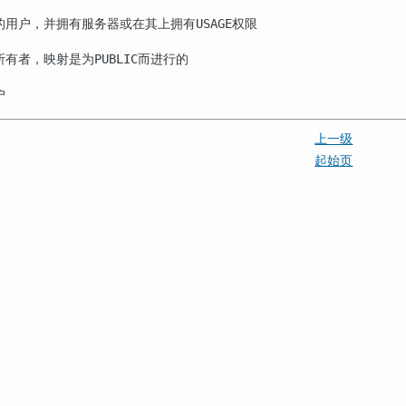
的用户，并拥有服务器或在其上拥有
权限
USAGE
所有者，映射是为
而进行的
PUBLIC
户
上一级
起始页