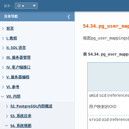
版本：
目录导航
❮
54.34.
pg_user_ma
前言
❯
视图
I. 教程
pg_user_mappings
❯
II. SQL 语言
❯
表 54.34.
pg_user_mapp
III. 服务器管理
❯
IV. 客户端接口
❯
V. 服务器编程
❯
VI. 参考
❯
(reference
umid
oid
VII. 内部
❯
用户映射的OID
52. PostgreSQL内部概述
❯
53. 系统目录
❯
(referenc
srvid
oid
54. 系统视图
❯