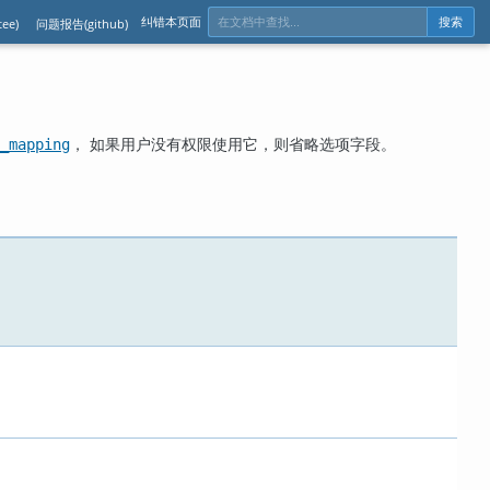
纠错本页面
ee)
问题报告(github)
搜索
， 如果用户没有权限使用它，则省略选项字段。
_mapping