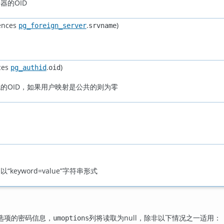
器的OID
ences
.
)
pg_foreign_server
srvname
ces
.
)
pg_authid
oid
的OID，如果用户映射是公共的则为零
，以
“
keyword=value
”
字符串形式
选项的密码信息，
列将读取为null，除非以下情况之一适用：
umoptions