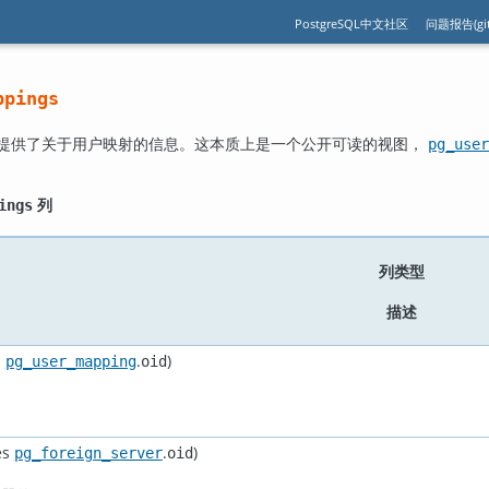
PostgreSQL中文社区
问题报告(git
ppings
提供了关于用户映射的信息。这本质上是一个公开可读的视图，
pg_user
列
ings
列类型
描述
s
.
)
pg_user_mapping
oid
es
.
)
pg_foreign_server
oid