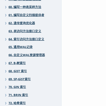
60. 编写一种表采样方法
❯
61. 编写自定义扫描提供者
❯
62. 遗传查询优化器
❯
63. 表访问方法接口定义
64. 索引访问方法接口定义
❯
65. 通用WAL记录
66. 自定义WAL资源管理器
67. B-树索引
❯
68. GiST 索引
❯
69. SP-GiST索引
❯
70. GIN 索引
❯
71. BRIN 索引
❯
72. 哈希索引
❯