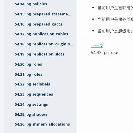
54.14. pg_policies
当前用户是被映射
54.15. pg_prepared_statements
当前用户是服务器
54.16. pg_prepared_xacts
当前用户是超级用
54.17. pg_publication_tables
54.18. pg_replication_origin_status
上一页
54.33.
pg_user
54.19. pg_replication_slots
54.20. pg_roles
54.21. pg_rules
54.22. pg_seclabels
54.23. pg_sequences
54.24. pg_settings
54.25. pg_shadow
54.26. pg_shmem_allocations