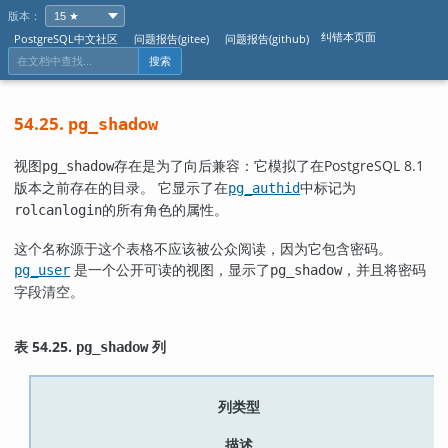
版本：
纠错本页面
PostgreSQL中文社区
问题报告(gitee)
问题报告(github)
搜索
54.25.
pg_shadow
视图
存在是为了向后兼容：它模拟了在
PostgreSQL
8.1
pg_shadow
版本之前存在的目录。 它显示了在
中标记为
pg_authid
的所有角色的属性。
rolcanlogin
这个名称源于这个表格不应该被公众阅读，因为它包含密码。
是一个公开可读的视图，显示了
，并且将密码
pg_user
pg_shadow
字段清空。
表 54.25.
列
pg_shadow
列类型
描述