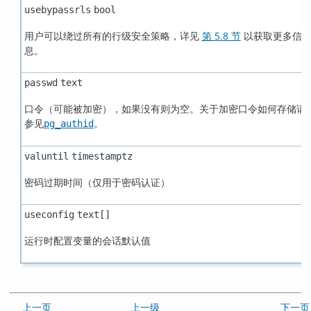
usebypassrls
bool
用户可以绕过所有的行级安全策略，详见
第 5.8 节
以获取更多信
息。
passwd
text
口令（可能被加密），如果没有则为空。关于加密口令如何存储请
参见
。
pg_authid
valuntil
timestamptz
密码过期时间（仅用于密码认证）
useconfig
text[]
运行时配置变量的会话默认值
上一页
上一级
下一页