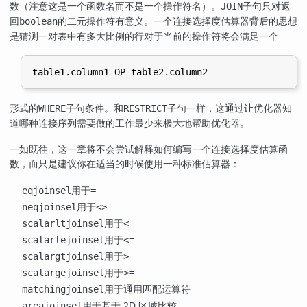
数（注意这是一个函数名而不是一个操作符名）。
子句只对返
JOIN
回
的二元操作符有意义。一个连接选择度估算器背后的思想
boolean
是猜测一对表中有多大比例的行对于当前的操作符将会满足一个
形式的
子句条件。和
子句一样，这通过让优化器知
WHERE
RESTRICT
道哪种连接序列需要做的工作最少来极大地帮助优化器。
一如既往，这一章将不会尝试解释如何编写一个连接选择度估算函
数，而只是建议你在适当的时候使用一种标准估算器：
用于
eqjoinsel
=
用于
neqjoinsel
<>
用于
scalarltjoinsel
<
用于
scalarlejoinsel
<=
用于
scalargtjoinsel
>
用于
scalargejoinsel
>=
用于通用匹配运算符
matchingjoinsel
用于基于 2D 区域比较
areajoinsel