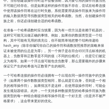
中。当你创建该操作符时这不会被强制，因为要引用的操作符族当然
不可能已经存在。但是如果这样的操作符族不存在，尝试在哈希连接
中使用该操作符将在运行时失败。系统需要用该操作符族来为操作符
的输入数据类型寻找数据类型相关的哈希函数。当然，在创建操作符
族之前，你还必须创建合适的哈希函数。
在准备一个哈希函数时应当慎重，因为有一些方法是依赖于机器的，
这样它可能无法做正确的事情。例如，如果你的数据类型是一个结
构，其中可能有无用的填充位，你不能简单地把整个结构传递给
（除非你编写你自己的操作符和函数按照推荐的策略来保
hash_any
证未被使用的位总是为零）。另一个例子是在符合
IEEE
浮点标准的机
器上，负数零和正数零是不同的值（不同的位模式），但是它们被定
义为相等。如果一个浮点值可能包含负数零，那么需要额外的步骤来
保证它产生的哈希值与正数零产生的相同。
一个可哈希连接的操作符必须拥有一个出现在同一操作符族中的交换
子（如果两个操作数数据类型相同，那么就是它自身，否则是一个相
关的相等操作符）。如果情况不是这样，在使用该操作符时，可能会
发生规划器错误。此外，一个支持多种数据类型的哈希操作符族为数
据类型的每一种组合都提供相等操作符是一个好主意（但是并不被严
格要求），这会带来更好的优化。