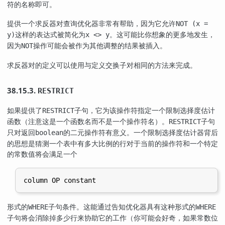
符的名称即可。
提供一个求反器对查询优化器非常有帮助，因为它允许
NOT (x =
这样的表达式被简化为
。这可能比你想象的更多地发生，
y)
x <> y
因为
操作可能会被作为其他调整的结果被插入。
NOT
求反器对的定义可以使用与定义交换子对相同的方法来完成。
38.15.3.
RESTRICT
如果提供了
子句，它为该操作符指定一个限制选择度估计
RESTRICT
函数（注意这是一个函数名而不是一个操作符名）。
子句
RESTRICT
只对返回
的二元操作符有意义。一个限制选择度估计器背后
boolean
的思想是猜测一个表中有多大比例的行对于当前的操作符和一个特定
的常数值将会满足一个
形式的
子句条件。这能通过告知优化器具有这种形式的
WHERE
WHERE
子句将会消除掉多少行来协助它的工作（你可能会好奇，如果常数位