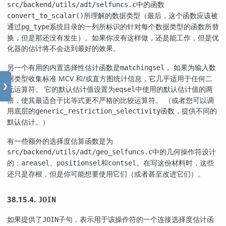
中的函数
src/backend/utils/adt/selfuncs.c
所理解的数据类型（最后，这个函数应该被
convert_to_scalar()
通过
系统目录的一列所标识的针对每个数据类型的函数所替
pg_type
换，但是那还没有发生）。如果你没有这样做，还是能工作，但是优
化器的估计将不会达到最好的效果。
另一个有用的内置选择性估计函数是
， 如果为输入数
matchingsel
据类型收集标准 MCV 和/或直方图统计信息，它几乎适用于任何二
❯
元运算符。 它的默认估计值设置为
中使用的默认估计值的两
eqsel
倍，使其最适合于比等式更不严格的比较运算符。 （或者您可以调
用底层的
函数，提供不同的
generic_restriction_selectivity
默认估计。）
有一些额外的选择度估算函数是为
中的几何操作符设计
src/backend/utils/adt/geo_selfuncs.c
的：
、
和
。在写这份材料时，这些
areasel
positionsel
contsel
还只是存根，但是你可能想要使用它们（或者甚至改进它们）。
38.15.4.
JOIN
如果提供了
子句，表示用于该操作符的一个连接选择度估计函
JOIN