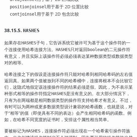
用于基于 2D 位置比较
positionjoinsel
用于基于 2D 包含比较
contjoinsel
38.15.5.
HASHES
如果存在
子句，它告诉系统它被许可为基于这个操作符的一
HASHES
个连接使用哈希连接方法。
只对返回
的二元操作符
HASHES
boolean
有意义，并且实际上该操作符必须必须表达某种数据类型或数据类型
对的相等。
哈希连接之下的假设是连接操作符只能对哈希到相同哈希码的左右值
返回真。如果两个值被放到不同的哈希桶中，连接将根本不会比较它
们，这隐式地假定该连接操作符的结果必须是假。因此，为不表示某
种形式相等的操作符指定
是没有意义的。在大部分情况下，
HASHES
只有为在两端都是相同数据类型的操作符支持哈希才有意义。不过，
有时可以为两种或更多数据类型设计兼容的哈希函数，也就是说，对
于
“
相等
”
的值（即使具有不同的表达）会产生相同哈希码的函数。例
如，在哈希不同宽度的证书时，安排这个属性相当简单。
要被标记为
，连接操作符必须出现在一个哈希索引操作符族
HASHES