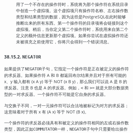
用了一个不存在的操作符时，系统将为那个操作符在系统目录
中创造一个虚拟项。这个虚拟项只有操作符名称、左右操作数
类型和结果类型的数据，因为这些是
PostgreSQL
在此时能够
推断出来的所有东西。第一个操作符的目录项将会链接到这个
虚拟项。稍后，当你定义第二个操作符时，系统用来自第二个
定义的额外信息更新那个虚拟项。如果你尝试在虚拟操作符还
未被填充之前使用它，你将只会得到一个错误消息。
38.15.2.
NEGATOR
如果提供了
子句，它指定一个操作符是正在被定义的操作符
NEGATOR
的求反器。如果操作符 A 和 B 都返回布尔结果并且对于所有可能的
x、y 输入都有 (x A y) 等于 NOT (x B y)，那么我们可以说 A 是 B 的
求反器。注意 B 也是 A 的求反器。例如，
和
就是大部分数据类
<
>=
型的一对求反器。一个操作符不可能是它自身的求反器。
与交换子不同，一对一元操作符可以合法地被标记为对方的求反器；
这意味着对于所有 x 有 (A x) 等于 NOT (B x)。
一个操作符的求反器必须具有和被定义的操作符相同的左或右操作数
类型，因此正如
一样，
子句中只需要给出操作
COMMUTATOR
NEGATOR