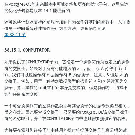
在
PostgreSQL
的未来版本中可能会增加更多的优化子句。这里描述
的优化子句都是版本 14.1 能理解的。
还可以将计划器支持的函数附加到作为操作符基础的函数中，从而提
供另一种向系统讲述操作符行为的方法。更多信息参见
第 38.11 节
。
38.15.1.
COMMUTATOR
如果提供了
子句，它指定一个操作符作为被定义的操作
COMMUTATOR
符的交换子。如果对于所有可能输入的 x、y 值， (x A y) 等于 (y B
x)，我们可以说操作符 A 是操作符 B 的交换子。注意，B 也是 A 的
交换子。例如，用于一种特定数据类型的操作符
和
通常互为交
<
>
换子，并且操作符
通常和它本身是交换的。但是操作符
通常不
+
-
能与任何东西交换。
一个可交换操作符的左操作数类型与其交换子的右操作数类型相同，
反之亦然。因此要查找交换子，只需要给
PostgreSQL
该交换子操作
符的名称即可，并且在
子句中也只需要提供它的名称。
COMMUTATOR
为将要在索引和连接子句中使用的操作符提供交换子信息是很关键