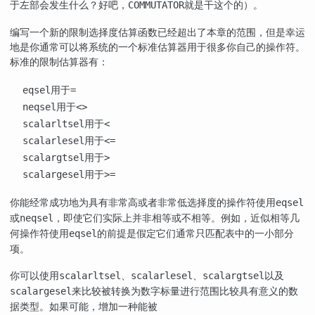
于左部会发生什么？好吧，
就是干这个的）。
COMMUTATOR
编写一个新的限制选择度估算函数已经超出了本章的范围，但是幸运
地是你通常可以将系统的一个标准估算器用于很多你自己的操作符。
标准的限制估算器有：
用于
eqsel
=
用于
neqsel
<>
用于
scalarltsel
<
用于
scalarlesel
<=
用于
scalargtsel
>
用于
scalargesel
>=
你能经常成功地为具有非常高或者非常低选择度的操作符使用
eqsel
或
，即使它们实际上并非相等或不相等。例如，近似相等几
neqsel
何操作符使用
的前提是假定它们通常只匹配表中的一小部分
eqsel
项。
你可以使用
、
、
以及
scalarltsel
scalarlesel
scalargtsel
来比较被转换为数字标量进行范围比较具有意义的数
scalargesel
据类型。如果可能，增加一种能被