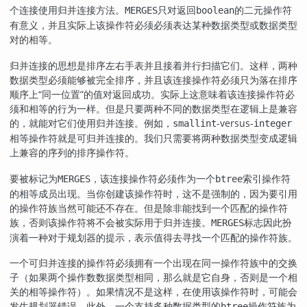
个连接使用归并连接方法。
只对返回
的二元操作符
MERGES
boolean
有意义，并且实际上该操作符必须必须表达某种数据类型或数据类型
对的相等。
归并连接的思想是排序左右手表并且接着并行扫描它们。这样，两种
数据类型必须能够被完全排序，并且该连接操作符必须只为落在排序
顺序上
“
同一位置
”
的值对返回成功。实际上这意味着该连接操作符必
须和相等的行为一样。但是只要两种不同的数据类型在逻辑上是兼容
的，就能对它们使用归并连接。例如，
-versus-
smallint
integer
相等操作符就是可归并连接的。我们只需要将两种数据类型变成逻辑
上兼容的序列的排序操作符。
要被标记为
，该连接操作符必须作为一个
索引操作符
MERGES
btree
的相等成员出现。当你创建该操作符时，这不是强制的，因为要引用
的操作符族当然可能还不存在。但是除非能找到一个匹配的操作符
族，否则该操作符将不会被实际用于归并连接。
标志因此扮
MERGES
演着一种对于规划器的提示，表示值得去寻找一个匹配的操作符族。
一个可归并连接的操作符必须拥有一个出现在同一操作符族中的交换
子（如果两个操作数数据类型相同，那么就是它自身，否则是一个相
关的相等操作符）。如果情况不是这样，在使用该操作符时，可能会
发生规划器错误。此外，一个支持多种数据类型的
操作符族为
btree