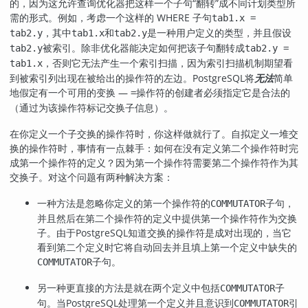
的，因为这允许查询优化器把这样一个子句
“
翻转
”
成不同计划类型所
需的形式。例如，考虑一个这样的 WHERE 子句
tab1.x =
，其中
和
是一种用户定义的类型，并且假设
tab2.y
tab1.x
tab2.y
被索引。除非优化器能决定如何把该子句翻转成
tab2.y
tab2.y =
，否则它无法产生一个索引扫描，因为索引扫描机制期望看
tab1.x
到被索引列出现在被给出的操作符的左边。
PostgreSQL
将
无法
简单
地假定有一个可用的变换 —
操作符的创建者必须指定它是合法的
=
（通过为该操作符标记交换子信息）。
在你定义一个子交换的操作符时，你这样做就行了。自拟定义一堆交
换的操作符时，事情有一点棘手：如何在没有定义第二个操作符时完
成第一个操作符的定义？因为第一个操作符需要第二个操作符作为其
交换子。对这个问题有两种解决方案：
一种方法是忽略你定义的第一个操作符的
子句，
COMMUTATOR
并且然后在第二个操作符的定义中提供第一个操作符作为交换
子。由于
PostgreSQL
知道交换的操作符是成对出现的，当它
看到第二个定义时它将自动回去并且填上第一个定义中缺失的
子句。
COMMUTATOR
另一种更直接的方法是就在两个定义中包括
子
COMMUTATOR
句。当
PostgreSQL
处理第一个定义并且意识到
引
COMMUTATOR