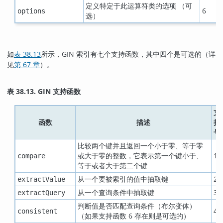
定义特定于此运算符类的选项 （可
6
options
选）
如
表 38.13
所示，GIN 索引有七个支持函数，其中四个是可选的（详
见
第 67 章
）。
表 38.13. GIN 支持函数
支
函数
描述
持
号
比较两个键并且返回一个小于零、等于零
或大于零的整数，它表示第一个键小于、
1
compare
等于或者大于第二个键
从一个要被索引的值中抽取键
2
extractValue
从一个查询条件中抽取键
3
extractQuery
判断值是否匹配查询条件（布尔变体）
4
consistent
（如果支持函数 6 存在则是可选的）