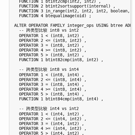
  FUNCTION 1 btint2cmp(int2, int2) ,

  FUNCTION 2 btint2sortsupport(internal) ,

  FUNCTION 3 in_range(int2, int2, int2, boolean, b
  FUNCTION 4 btequalimage(oid) ;

ALTER OPERATOR FAMILY integer_ops USING btree ADD

  -- 跨类型比较 int8 vs int2

  OPERATOR 1 < (int8, int2) ,

  OPERATOR 2 <= (int8, int2) ,

  OPERATOR 3 = (int8, int2) ,

  OPERATOR 4 >= (int8, int2) ,

  OPERATOR 5 > (int8, int2) ,

  FUNCTION 1 btint82cmp(int8, int2) ,

  -- 跨类型比较 int8 vs int4

  OPERATOR 1 < (int8, int4) ,

  OPERATOR 2 <= (int8, int4) ,

  OPERATOR 3 = (int8, int4) ,

  OPERATOR 4 >= (int8, int4) ,

  OPERATOR 5 > (int8, int4) ,

  FUNCTION 1 btint84cmp(int8, int4) ,

  -- 跨类型比较 int4 vs int2

  OPERATOR 1 < (int4, int2) ,

  OPERATOR 2 <= (int4, int2) ,

  OPERATOR 3 = (int4, int2) ,

  OPERATOR 4 >= (int4, int2) ,

  OPERATOR 5 > (int4, int2) ,
