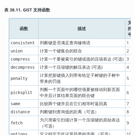
表 38.11. GiST 支持函数
支
函数
描述
持
号
判断键是否满足查询修饰语
1
consistent
计算一个键集合的联合
2
union
计算一个要被索引的键或值的压缩表达 (可选)
3
compress
计算一个压缩键的解压表达 (可选)
4
decompress
计算把新键插入到带有给定子树键的子树中
5
penalty
带来的罚值
判断一个页面中的哪些项要被移动到新页面
6
picksplit
中并且计算结果页面的联合键
比较两个键并且在它们相等时返回真
7
same
判断键到查询值的距离（可选）
8
distance
为只用索引扫描计算一个压缩键的原始表达
9
fetch
（可选）
定义特定于此运算符类的选项 （可选）
10
options