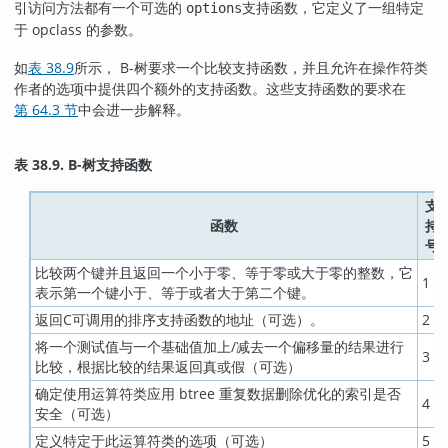
引访问方法都有一个可选的
支持函数，它定义了一组特定
options
于 opclass 的参数。
如
表 38.9
所示， B-树要求一个比较支持函数，并且允许在操作符类
作者的选项中提供四个额外的支持函数。这些支持函数的要求在
第 64.3 节
中会进一步解释。
表 38.9. B-树支持函数
支
函数
持
号
比较两个键并且返回一个小于零、等于零或大于零的整数，它
1
表示第一个键小于、等于或者大于第二个键。
返回C可调用的排序支持函数的地址（可选）。
2
将一个测试值与一个基础值加上/减去一个偏移量的结果进行
3
比较，根据比较的结果返回真或假（可选）
确定使用运算符类应用 btree 重复数据删除优化的索引是否
4
安全（可选）
定义特定于此运算符类的选项（可选）
5