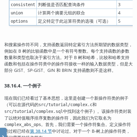
判断值是否匹配查询条件
3
consistent
计算两个摘要元组的联合
4
union
定义特定于此运算符类的选项（可选）
5
options
和搜索操作符不同，支持函数返回特定索引方法所期望的数据类型，
例如在 B 树的比较函数中是一个有符号整数。每个支持函数的参数
数量和类型也取决于索引方法。对于 B 树和哈希，比较和哈希支持
函数和包括在操作符类中的操作符接收一样的输入数据类型，但是大
部分 GiST、SP-GiST、GIN 和 BRIN 支持函数则不是这样。
38.16.4. 一个例子
现在我们已经看过了基本思想，这里是创建一个新操作符类的例子
（可以在源代码的
和
src/tutorial/complex.c
中找到这个例子）。该操作符类封装
src/tutorial/complex.sql
了以绝对值顺序排序复数的操作符，因此我们为它取名为
。首先，我们需要一个操作符集合。定义操作符
complex_abs_ops
的过程已经在
第 38.14 节
中讨论过。对于一个 B-树上的操作符类，