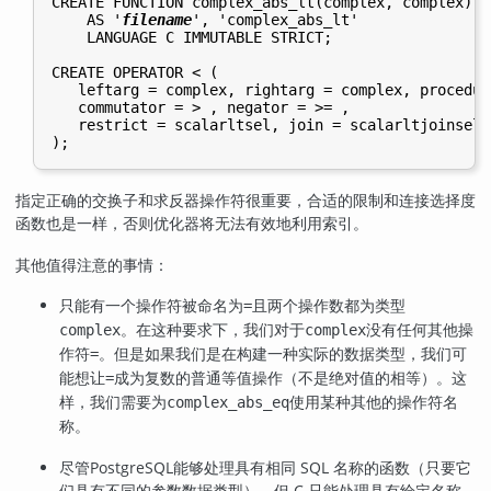
CREATE FUNCTION complex_abs_lt(complex, complex) R
    AS '
filename
', 'complex_abs_lt'

    LANGUAGE C IMMUTABLE STRICT;

CREATE OPERATOR < (

   leftarg = complex, rightarg = complex, procedur
   commutator = > , negator = >= ,

   restrict = scalarltsel, join = scalarltjoinsel

指定正确的交换子和求反器操作符很重要，合适的限制和连接选择度
函数也是一样，否则优化器将无法有效地利用索引。
其他值得注意的事情：
只能有一个操作符被命名为
且两个操作数都为类型
=
。在这种要求下，我们对于
没有任何其他操
complex
complex
作符
。但是如果我们是在构建一种实际的数据类型，我们可
=
能想让
成为复数的普通等值操作（不是绝对值的相等）。这
=
样，我们需要为
使用某种其他的操作符名
complex_abs_eq
称。
尽管
PostgreSQL
能够处理具有相同 SQL 名称的函数（只要它
们具有不同的参数数据类型），但 C 只能处理具有给定名称