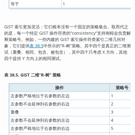
等于
1
GiST 索引更加灵活：它们根本没有一个固定的策略集合。取而代之
的是，每一个特定 GiST 操作符类的
“
consistency
”
支持例程会负责解
释策略号。例如，一些内建的 GiST 索引操作符类索引二维几何对
象，它们提供
表 38.5
中所示的
“
R-树
”
策略。其中四个是真正的二维测
试（重叠、相同、包含、被包含），其中四个只考虑 X 方向，其他
四个提供 Y 方向上的相同测试。
表 38.5. GiST 二维
“
R-树
”
策略
操作
策略号
左参数严格地位于右参数的左边
1
左参数不会延伸到右参数的右边
2
重叠
3
左参数不会延伸到右参数的左边
4
左参数严格地位于右参数的右边
5