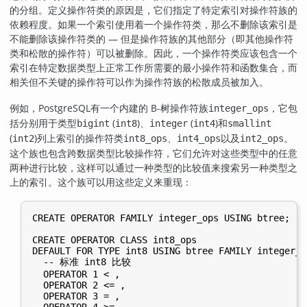
的分组。定义操作符类的原因是，它们指定了特定索引对操作符族的
依赖程度。如果一个索引使用着一个操作符类，那么不删除该索引是
不能删除该操作符类的 — 但是操作符族的其他部分（即其他操作符
类和松散的操作符）可以被删除。因此，一个操作符类应该包含一个
索引在特定数据类型上正常工作所需要的最小操作符和函数集合，而
相关但不关键的操作符可以作为操作符族的松散成员被加入。
例如，
PostgreSQL
有一个内建的 B-树操作符族
，它包
integer_ops
括分别用于类型
(
)、
(
)和
bigint
int8
integer
int4
smallint
(
)列上索引的操作符类
、
以及
。
int2
int8_ops
int4_ops
int2_ops
这个族也包含跨数据类型比较操作符，它们允许对这些类型中的任意
两种进行比较，这样可以通过一种类型的比较值来搜索另一种类型之
上的索引。这个族可以用这些定义来重现：
CREATE OPERATOR FAMILY integer_ops USING btree;

CREATE OPERATOR CLASS int8_ops

DEFAULT FOR TYPE int8 USING btree FAMILY integer_op
  -- 标准 int8 比较

  OPERATOR 1 < ,

  OPERATOR 2 <= ,

  OPERATOR 3 = ,

  OPERATOR 4 >= ,
