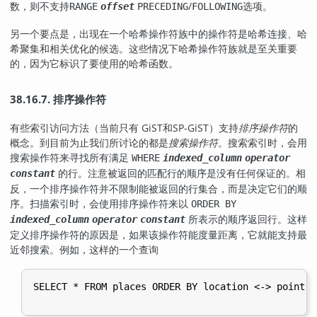
数，则不支持
/
选项。
RANGE
offset
PRECEDING
FOLLOWING
另一个要点是，出现在一个哈希操作符族中的操作符是哈希连接、哈
希聚集和相关优化的候选。这些情况下哈希操作符族就是至关重要
的，因为它标识了要使用的哈希函数。
38.16.7. 排序操作符
有些索引访问方法（当前只有 GiST和SP-GiST）支持
排序操作符
的
概念。到目前为止我们所讨论的都是
搜索操作符
。搜索索引时，会用
搜索操作符来寻找所有满足
WHERE
indexed_column
operator
的行。注意被返回的匹配行的顺序是没有任何保证的。相
constant
反，一个排序操作符并不限制能被返回的行集合，而是决定它们的顺
序。扫描索引时，会使用排序操作符来以
ORDER BY
所表示的顺序返回行。这样
indexed_column
operator
constant
定义排序操作符的原因是，如果该操作符能度量距离，它就能支持最
近邻搜索。例如，这样的一个查询
SELECT * FROM places ORDER BY location <-> point '