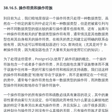
38.16.5. 操作符类和操作符族
到目前为止，我们暗地里假设一个操作符类只处理一种数据类型。虽
然在一个特定的索引列中必定只有一种数据类型，但是把被索引列与
一种不同数据类型的值比较的索引操作通常也很有用。还有，如果与
一种操作符类相关的扩数据类型操作符有用，通常情况是其他数据类
型也有其自身相关的操作符类。在相关的类之间建立起明确的联系会
很有用，因为这可以帮助规划器进行 SQL 查询优化（尤其是对于 B-
树操作符类，因为规划器包含了大量有关如何使用它们的知识）。
为了处理这些需求，
PostgreSQL
使用了
操作符族
的概念
。一个操作
符族包含一个或者多个操作符类，并且也能包含属于该族整体而不属
于该族中任何单一类的可索引操作符和相应的支持函数。我们说这样
的操作符和函数是
“
松散地
”
存在于该族中，而不是被绑定在一个特定
的类中。通常每个操作符类包含单一数据类型的操作符，而跨数据类
型操作符则松散地存在于操作符族中。
一个操作符族中的所有操作符和函数必须具有兼容的语义，其中的兼
容性要求由索引方法设定。你可能因此而奇怪为什么要这么麻烦地把
族的特定子集单另出来成为操作符类，并且实际上（由于很多原因）
这种划分与操作符之间没有什么直接的关联，只有操作符族才是实际