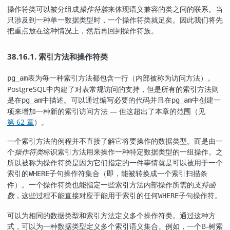
操作符类可以被分组成
操作符族
来体现语义兼容的类之间的联系。当
只涉及到一种单一数据类型时，一个操作符类就足矣。因此我们将先
把重点放在这种情况上，然后再回到操作符族。
38.16.1. 索引方法和操作符类
表为每一种索引方法都包含一行（内部被称为访问方法）。
pg_am
PostgreSQL
中内建了对表常规访问的支持，但是所有的索引方法则
是在
中描述。可以通过编写必要的代码并且在
中创建一
pg_am
pg_am
项来增加一种新的索引访问方法 — 但这超出了本章的范围（见
第 62 章
）。
一个索引方法的例程并不直接了解它将要操作的数据类型。而是由一
个
操作符类
标识索引方法用来操作一种特定数据类型的一组操作。之
所以被称为操作符类是因为它们指定的一件事情就是可以被用于一个
索引的
子句操作符集合（即，能被转换成一个索引扫描条
WHERE
件）。一个操作符类也能指定一些索引方法内部操作所需的
支持函
数
，这些过程不能直接对应于能用于索引的任何
子句操作符。
WHERE
可以为相同的数据类型和索引方法定义多个操作符类。通过这种方
式，可以为一种数据类型定义多个索引语义集合。例如，一个B-树索