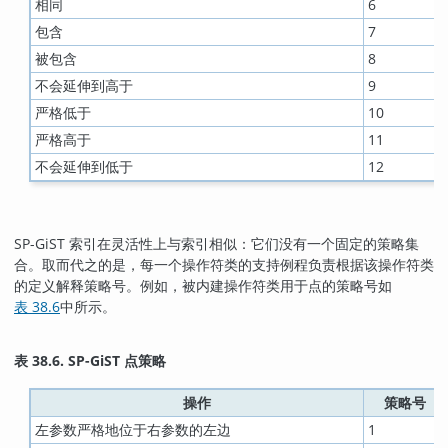
相同
6
包含
7
被包含
8
不会延伸到高于
9
严格低于
10
严格高于
11
不会延伸到低于
12
SP-GiST 索引在灵活性上与索引相似：它们没有一个固定的策略集
合。取而代之的是，每一个操作符类的支持例程负责根据该操作符类
的定义解释策略号。例如，被内建操作符类用于点的策略号如
表 38.6
中所示。
表 38.6. SP-GiST 点策略
操作
策略号
左参数严格地位于右参数的左边
1