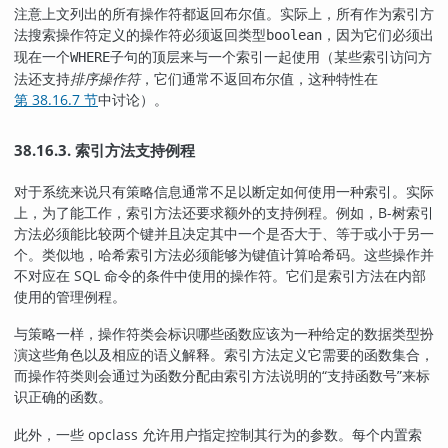
注意上文列出的所有操作符都返回布尔值。实际上，所有作为索引方
法搜索操作符定义的操作符必须返回类型
，因为它们必须出
boolean
现在一个
子句的顶层来与一个索引一起使用（某些索引访问方
WHERE
法还支持
排序操作符
，它们通常不返回布尔值，这种特性在
第 38.16.7 节
中讨论）。
38.16.3. 索引方法支持例程
对于系统来说只有策略信息通常不足以断定如何使用一种索引。实际
上，为了能工作，索引方法还要求额外的支持例程。例如，B-树索引
方法必须能比较两个键并且决定其中一个是否大于、等于或小于另一
个。类似地，哈希索引方法必须能够为键值计算哈希码。这些操作并
不对应在 SQL 命令的条件中使用的操作符。它们是索引方法在内部
使用的管理例程。
与策略一样，操作符类会标识哪些函数应该为一种给定的数据类型扮
演这些角色以及相应的语义解释。索引方法定义它需要的函数集合，
而操作符类则会通过为函数分配由索引方法说明的
“
支持函数号
”
来标
识正确的函数。
此外，一些 opclass 允许用户指定控制其行为的参数。每个内置索