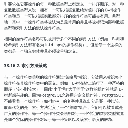
引要求在它要操作的每一种数据类型上都定义一个排序顺序。对一种
复数数据类型来说，拥有一个可以根据复数绝对值排序的 B-树操作
符类和另一个可以根据实数部分排序的操作符类可能会有用。典型
地，其中一个操作符类将被认为是最常用的并且将被标记为那种数据
类型和索引方法的默认操作符类。
相同的操作符类名称可以被用于多个不同的索引方法（例如，B-树和
哈希索引方法都有名为
的操作符类）。但是每一个这样的
int4_ops
类都是一个独立实体并且必须被单独定义。
38.16.2. 索引方法策略
与一个操作符类关联的操作符通过
“
策略号
”
标识，它被用来标识每个
操作符在其操作符类中的语义。例如，B-树在键上施行了一种严格的
顺序（较小到较大），因此
“
小于
”
和
“
大于等于
”
这样的操作符就是 B-
树所感兴趣的。因为
PostgreSQL
允许用户定义操作符，
PostgreSQL
不能看着一个操作符（如
和
）的名字并且说出它是哪一种比较。
<
>=
取而代之的是，索引方法定义了一个
“
策略
”
集合，它们可以被看成是
广义的操作符。每一个操作符类会说明对于一种特定的数据类型究竟
是哪个实际的操作符对应于每一种策略以及该索引语义的解释。