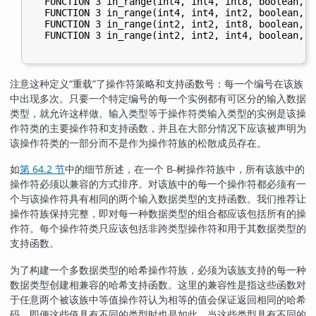
  FUNCTION 3 in_range(int4, int4, int8, boolean, b
  FUNCTION 3 in_range(int4, int4, int2, boolean, b
  FUNCTION 3 in_range(int2, int2, int8, boolean, b
  FUNCTION 3 in_range(int2, int2, int4, boolean, b
注意这种定义
“
重载
”
了操作符策略和支持函数号：每一个编号在该族
中出现多次。只要一个特定编号的每一个实例都有可区分的输入数据
类型，就允许这样做。输入类型等于操作符类输入类型的实例是该操
作符类的主要操作符和支持函数，并且在大部分情况下应该被声明为
该操作符类的一部分而不是作为操作符族的松散成员存在。
如
第 64.2 节
中的细节所述，在一个 B-树操作符族中，所有该族中的
操作符必须以兼容的方式排序。对该族中的每一个操作符都必须有一
个与该操作符具有相同的两个输入数据类型的支持函数。我们推荐让
操作符族保持完整，即对每一种数据类型的组合都应该包括所有的操
作符。每个操作符类只应该包括非跨类型操作符和用于其数据类型的
支持函数。
为了构建一个多数据类型的哈希操作符族，必须为该族支持的每一种
数据类型创建相兼容的哈希支持函数。这里的兼容性是指这些函数对
于任意两个被该族中等值操作符认为相等的值会保证返回相同的哈希
码，即便这些值具有不同的类型时也是如此。当这些类型具有不同的