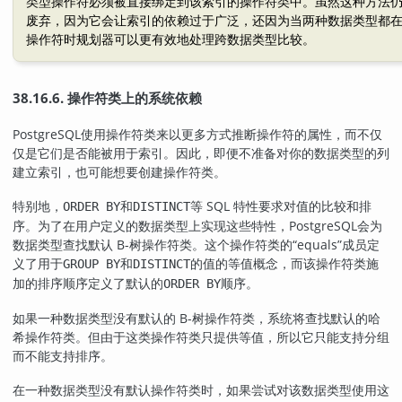
类型操作符必须被直接绑定到该索引的操作符类中。虽然这种方法
废弃，因为它会让索引的依赖过于广泛，还因为当两种数据类型都
操作符时规划器可以更有效地处理跨数据类型比较。
38.16.6. 操作符类上的系统依赖
PostgreSQL
使用操作符类来以更多方式推断操作符的属性，而不仅
仅是它们是否能被用于索引。因此，即便不准备对你的数据类型的列
建立索引，也可能想要创建操作符类。
特别地，
和
等 SQL 特性要求对值的比较和排
ORDER BY
DISTINCT
序。为了在用户定义的数据类型上实现这些特性，
PostgreSQL
会为
数据类型查找默认 B-树操作符类。这个操作符类的
“
equals
”
成员定
义了用于
和
的值的等值概念，而该操作符类施
GROUP BY
DISTINCT
加的排序顺序定义了默认的
顺序。
ORDER BY
如果一种数据类型没有默认的 B-树操作符类，系统将查找默认的哈
希操作符类。但由于这类操作符类只提供等值，所以它只能支持分组
而不能支持排序。
在一种数据类型没有默认操作符类时，如果尝试对该数据类型使用这