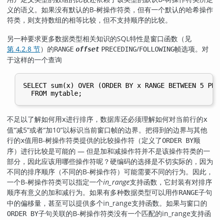
义的语义。如果没有默认的B-树操作符类，但有一个默认的哈希操作
符类，则支持数组的相等比较，但不支持顺序的比较。
另一种要求更多数据类型相关知识的SQL特性是窗口函数（见
第 4.2.8 节
）的
/
帧选项。对
RANGE
offset
PRECEDING
FOLLOWING
于这样的一个查询
SELECT sum(x) OVER (ORDER BY x RANGE BETWEEN 5 PRE
不足以了解如何用
进行排序，数据库还必须理解如何对当前行的
x
x
值
“
减5
”
或者
“
加10
”
以标识当前窗口帧的边界。把得到的边界与其他
行的
值用B-树操作符类提供的比较操作符（定义了
顺
x
ORDER BY
序）进行比较是可能的 — 但是加和减操作符并不是该操作符类的一
部分，因此应该用哪些操作符呢？硬编码的选择是不切实际的，因为
不同的排序顺序（不同的B-树操作符）可能需要不同的行为。因此，
一个B-树操作符类可以指定一个
in_range
支持函数，它封装有对排序
顺序有意义的加和减行为。如果有多种数据类型可以用作
子句
RANGE
中的偏移量，甚至可以提供多个in_range支持函数。如果与窗口的
子句关联的B-树操作符类没有一个匹配的in_range支持函
ORDER BY