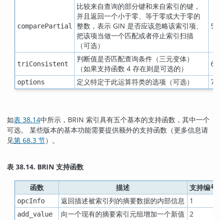
比较来自查询的部分键和来自索引的键，
并且返回一个小于零、等于零或大于零的
整数，表示 GIN 是否应该忽略该索引项、
5
comparePartial
把该项当做一个匹配或者停止索引扫描
（可选）
判断值是否匹配查询条件（三元变体）
6
triConsistent
（如果支持函数 4 存在则是可选的）
定义特定于此运算符类的选项（可选）
7
options
如
表 38.14
中所示，BRIN 索引具有五个基本的支持函数，其中一个
可选。 某些版本的基本功能需要提供额外的支持函数（更多信息请
见
第 68.3 节
）。
表 38.14. BRIN 支持函数
函数
描述
支持编号
返回描述被索引列的摘要数据的内部信息
1
opcInfo
向一个现有的摘要索引元组增加一个新值
2
add_value