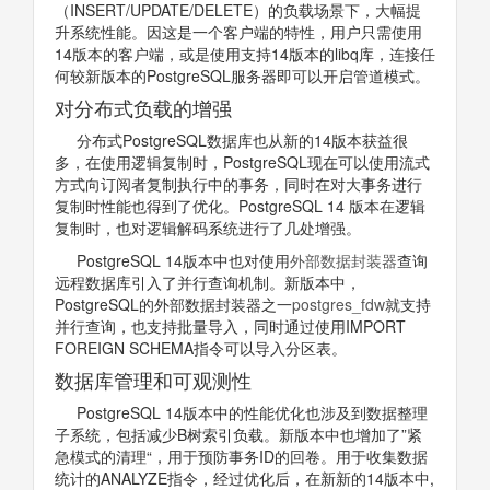
（INSERT/UPDATE/DELETE）的负载场景下，大幅提
升系统性能。因这是一个客户端的特性，用户只需使用
14版本的客户端，或是使用支持14版本的libq库，连接任
何较新版本的PostgreSQL服务器即可以开启管道模式。
对分布式负载的增强
分布式PostgreSQL数据库也从新的14版本获益很
多，在使用逻辑复制时，PostgreSQL现在可以使用流式
方式向订阅者复制执行中的事务，同时在对大事务进行
复制时性能也得到了优化。PostgreSQL 14 版本在逻辑
复制时，也对逻辑解码系统进行了几处增强。
PostgreSQL 14版本中也对使用
外部数据封装器
查询
远程数据库引入了并行查询机制。新版本中，
PostgreSQL的外部数据封装器之一
postgres_fdw
就支持
并行查询，也支持批量导入，同时通过使用IMPORT
FOREIGN SCHEMA指令可以导入分区表。
数据库管理和可观测性
PostgreSQL 14版本中的性能优化也涉及到数据整理
子系统，包括减少B树索引负载。新版本中也增加了”紧
急模式的清理“，用于预防事务ID的回卷。用于收集数据
统计的ANALYZE指令，经过优化后，在新新的14版本中,