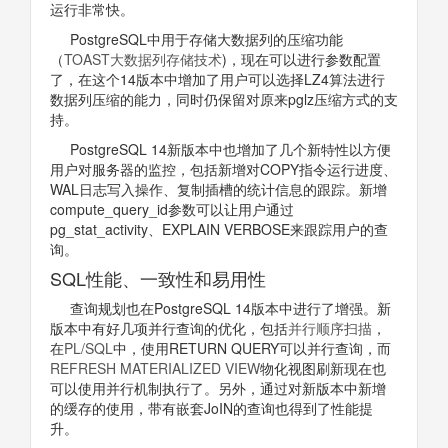
运行非常快。
PostgreSQL中用于存储大数据列的压缩功能
（
TOAST大数据列存储技术
)，现在可以进行参数配置
了，在这个14版本中增加了用户可以选择LZ4算法进行
数据列压缩的能力，同时仍保留对原来pglz压缩方式的支
持。
PostgreSQL 14新版本中也增加了几个新特性以方便
用户对服务器的监控，包括新增对COPY指令运行进度、
WAL日志写入操作、复制插槽的统计信息的跟踪。新增
compute_query_id参数可以让用户通过
pg_stat_activity、EXPLAIN VERBOSE来跟踪用户的查
询。
SQL性能、一致性和易用性
查询规划也在PostgreSQL 14版本中进行了增强。新
版本中有好几项并行查询的优化，包括
并行顺序扫描
，
在
PL/SQL
中，使用RETURN QUERY可以并行查询，而
REFRESH MATERIALIZED VIEW
物化视图刷新现在也
可以使用并行机制执行了。另外，通过对新版本中新增
的缓存的使用，带有嵌套JoIN的查询也得到了性能提
升。