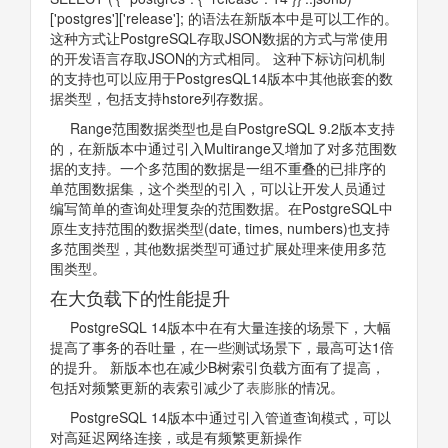
['postgres']['release']; 的语法在新版本中是可以工作的。
这种方式让PostgreSQL存取JSON数据的方式与常使用
的开发语言存取JSON的方式相同。 这种下标访问机制
的支持也可以应用于PostgresQL14版本中其他嵌套的数
据类型，包括支持hstore列存数据。
Range范围数据类型也是自PostgreSQL 9.2版本支持
的，在新版本中通过引入Multirange又增加了对多范围数
据的支持。一个多范围的数据是一组不重叠的已排序的
单范围数据集，这个类型的引入，可以让开发人员通过
编写简单的查询处理复杂的范围数据。在PostgreSQL中
原生支持范围的数据类型(date, times, numbers)也支持
多范围类型，其他数据类型可通过扩展处理来使用多范
围类型。
在大负载下的性能提升
PostgreSQL 14版本中在有大量连接的场景下，大幅
提高了事务的吞吐量，在一些测试场景下，最高可达1倍
的提升。 新版本也在减少B树索引负载方面有了提高，
包括对频繁更新的表索引减少了
表膨胀
的情况。
PostgreSQL 14版本中通过引入管道查询模式，可以
对高延迟网络连接，或是有频繁更新操作