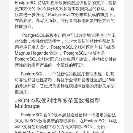
PostgreSQL持续对复杂数据类型提供创新的支持，包括
更加方便的JSON操作及对多范围数据类型的存取。 新
版本进一步强化了PostgreSQL在分布式负载的前提下，
在高并发、高写入负载、并行查询和逻辑复制等方面的
性能提升。
”PostgreSQL新版本让用户可以方便地管理他们的工
作负载，增强数据透明性，包含大量新的特性将帮助应
用程序开发人员“， PostgreSQL全球社区的的核心成员
Magnus Hagander说道，”PostgreSQL 14版本是
PostgreSQL全球社区充分收集用户建议，并持续交付创
新性的数据库产品的一个最好的明证“。
PostgreSQL，一个创新性的数据库管理系统，以其
可靠性和健壮性著称，得益于全球开发者社区超过25年
的开源开发，它已成为各种规模组织首选的开源关系型
数据库。
JSON 存取便利性和多范围数据类型
Multirange
PostgreSQL自9.2版本起就通过使用一个指定的语法
来支持JSON数据类型的存取操作。在PostgreSQL 14版
本中支持使用类似下标的方式来存取JSON，比如：
SELECT ('{ "postgres": { "release": 14 }}'::jsonb)