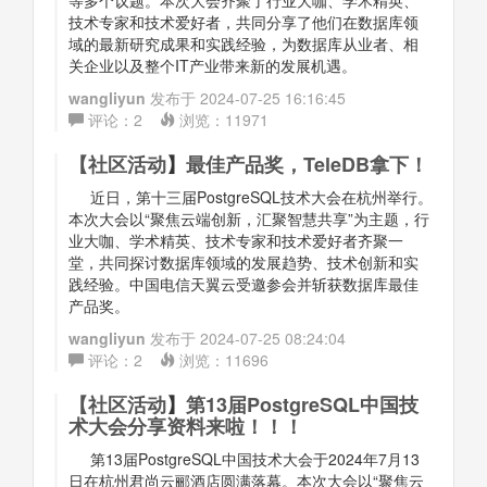
等多个议题。本次大会齐聚了行业大咖、学术精英、
技术专家和技术爱好者，共同分享了他们在数据库领
域的最新研究成果和实践经验，为数据库从业者、相
关企业以及整个IT产业带来新的发展机遇。
wangliyun
发布于
2024-07-25 16:16:45
评论：
2
浏览：
11971
【
社区活动
】
最佳产品奖，TeleDB拿下！
近日，第十三届PostgreSQL技术大会在杭州举行。
本次大会以“聚焦云端创新，汇聚智慧共享”为主题，行
业大咖、学术精英、技术专家和技术爱好者齐聚一
堂，共同探讨数据库领域的发展趋势、技术创新和实
践经验。中国电信天翼云受邀参会并斩获数据库最佳
产品奖。
wangliyun
发布于
2024-07-25 08:24:04
评论：
2
浏览：
11696
【
社区活动
】
第13届PostgreSQL中国技
术大会分享资料来啦！！！
第13届PostgreSQL中国技术大会于2024年7月13
日在杭州君尚云郦酒店圆满落幕。本次大会以“聚焦云