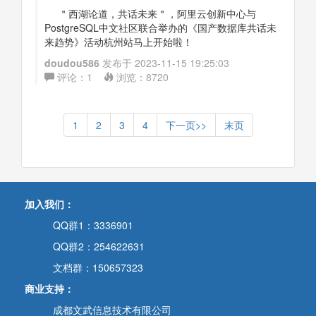
＂西湖论道，共话未来＂，阿里云创新中心与
PostgreSQL中文社区联合举办的《国产数据库共话未
来趋势》活动杭州站马上开始啦！
doudou586
发布于
2023-11-15 19:25:03
评论：
1
浏览：
8720
1
2
3
4
下一页>>
末页
加入我们：
QQ群1：3336901
QQ群2：254622631
文档群：150657323
商业支持：
成都文武信息技术有限公司