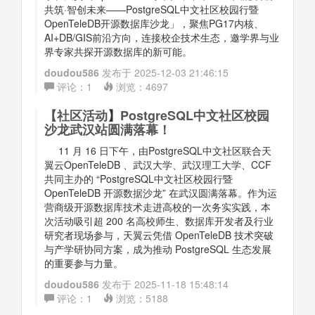
共筑·智创未来——PostgreSQL中文社区校园行暨
OpenTeleDB开源数据库沙龙」，聚焦PG17内核、
AI+DB/GIS前沿方向，连接校企技术生态，邀学界与业
界专家共探开源数据库的新可能。
doudou586
发布于
2025-12-03 21:46:15
评论：
1
浏览：
4697
【
社区活动
】
PostgreSQL中文社区校园
沙龙武汉站圆满落幕！
11 月 16 日下午，由PostgreSQL中文社区联合天
翼云OpenTeleDB 、武汉大学、武汉理工大学、CCF
共同主办的 “PostgreSQL中文社区校园行暨
OpenTeleDB 开源数据沙龙” 在武汉圆满落幕。作为运
营商级开源数据库技术走进高校的一次务实实践，本
次活动吸引超 200 名高校师生、数据库开发者及行业
研究者现场参与，天翼云凭借 OpenTeleDB 技术突破
与产学研协同方案，成为推动 PostgreSQL 生态发展
的重要参与力量。
doudou586
发布于
2025-11-18 15:48:14
评论：
1
浏览：
5188