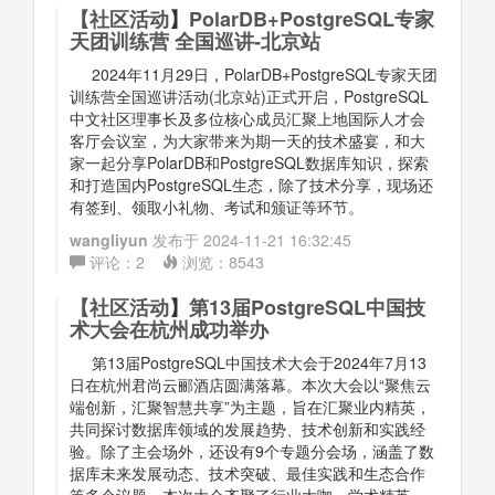
【
社区活动
】
PolarDB+PostgreSQL专家
天团训练营 全国巡讲-北京站
2024年11月29日，PolarDB+PostgreSQL专家天团
训练营全国巡讲活动(北京站)正式开启，PostgreSQL
中文社区理事长及多位核心成员汇聚上地国际人才会
客厅会议室，为大家带来为期一天的技术盛宴，和大
家一起分享PolarDB和PostgreSQL数据库知识，探索
和打造国内PostgreSQL生态，除了技术分享，现场还
有签到、领取小礼物、考试和颁证等环节。
wangliyun
发布于
2024-11-21 16:32:45
评论：
2
浏览：
8543
【
社区活动
】
第13届PostgreSQL中国技
术大会在杭州成功举办
第13届PostgreSQL中国技术大会于2024年7月13
日在杭州君尚云郦酒店圆满落幕。本次大会以“聚焦云
端创新，汇聚智慧共享”为主题，旨在汇聚业内精英，
共同探讨数据库领域的发展趋势、技术创新和实践经
验。除了主会场外，还设有9个专题分会场，涵盖了数
据库未来发展动态、技术突破、最佳实践和生态合作