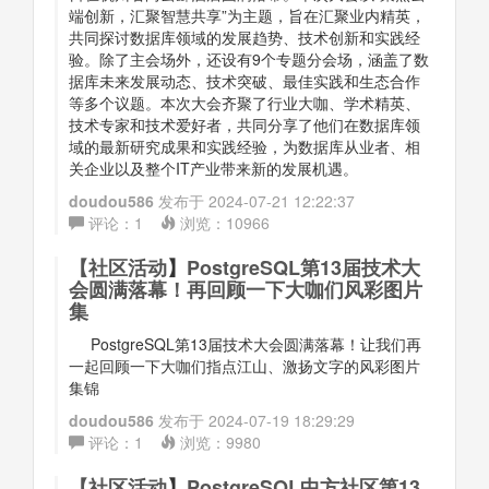
端创新，汇聚智慧共享”为主题，旨在汇聚业内精英，
共同探讨数据库领域的发展趋势、技术创新和实践经
验。除了主会场外，还设有9个专题分会场，涵盖了数
据库未来发展动态、技术突破、最佳实践和生态合作
等多个议题。本次大会齐聚了行业大咖、学术精英、
技术专家和技术爱好者，共同分享了他们在数据库领
域的最新研究成果和实践经验，为数据库从业者、相
关企业以及整个IT产业带来新的发展机遇。
doudou586
发布于
2024-07-21 12:22:37
评论：
1
浏览：
10966
【
社区活动
】
PostgreSQL第13届技术大
会圆满落幕！再回顾一下大咖们风彩图片
集
PostgreSQL第13届技术大会圆满落幕！让我们再
一起回顾一下大咖们指点江山、激扬文字的风彩图片
集锦
doudou586
发布于
2024-07-19 18:29:29
评论：
1
浏览：
9980
【
社区活动
】
PostgreSQL中方社区第13