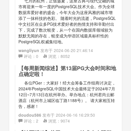
七月的杭州，正值盛夏，这座古典与现代交融的城
市将迎来一年一度的PostgreSQL技术大会。作为全球
数据库爱好者的盛会，今年大会为这座风雅的城市增
添了一抹科技的色彩。 随着时光的流逝，PostgreSQL
中文社区在众多PG技术爱好者的热情支持和辛勤付出
下，完成了数次蜕变，从一个在国内数据库领域较为
默默无闻的存在，蜕变成为华语区域最具标杆性的
PostgreSQL权威集结地。
wangliyun
发布于
2024-06-20 21:46:14
评论：
0
浏览：
8052
【
每周新闻综述
】
第13届PG大会时间和地
点确定啦！
各位PGer：大家好！经大会筹备工作组商讨决定，
2024年PostgreSQL中国技术大会最终定于2024年7月
12日~7月13日在杭州举办。举办地点：杭州君尚云郦
酒店（杭州市上城区临丁路1188号）。 请大家相互转
告，感谢！
doudou586
发布于
2024-06-16 16:29:50
评论：
2
浏览：
9074