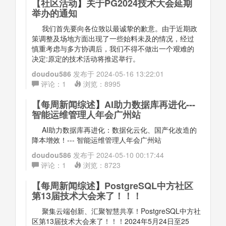
【
社区活动
】
关于PG2024技术大会延期
举办的通知
我们首先要向各位致以最诚挚的歉意。由于近期政
策调整及场地方面出现了一些始料未及的情况，经过
慎重考虑与多方协调后，我们不得不做出一个艰难的
决定:原定的技术活动将推迟举行。
doudou586
发布于
2024-05-16 13:22:01
评论：
1
浏览：
8995
【
每周新闻综述
】
AI助力数据库再进化---
智能运维管理人年会广州站
AI助力数据库再进化：数据化云化、国产化改造的
降本增效！--- 智能运维管理人年会广州站
doudou586
发布于
2024-05-10 00:17:44
评论：
1
浏览：
8723
【
每周新闻综述
】
PostgreSQL中方社区
第13届技术大会来了！！！
聚集云端创新、汇聚智慧共享！PostgreSQL中方社
区第13届技术大会来了！！！2024年5月24日至25