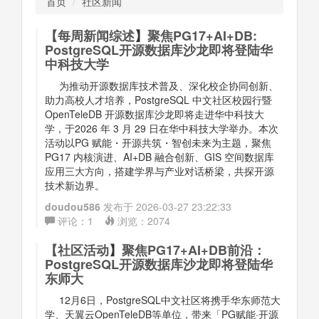
首页
社区新闻
【
每周新闻综述
】
聚焦PG17+AI+DB:
PostgreSQL开源数据库沙龙即将登陆华
中科技大学
为推动开源数据库技术普及、深化校企协同创新、
助力高校人才培养，PostgreSQL 中文社区校园行暨
OpenTeleDB 开源数据库沙龙即将走进华中科技大
学，于2026 年 3 月 29 日在华中科技大学举办。本次
活动以PG 赋能・开源共筑・智创未来为主题，聚焦
PG17 内核演进、AI+DB 融合创新、GIS 空间数据库
应用三大方向，搭建学界与产业对话桥梁，共探开源
技术新边界。
doudou586
发布于
2026-03-27 23:22:33
评论：
1
浏览：
2074
【
社区活动
】
聚焦PG17+AI+DB前沿：
PostgreSQL开源数据库沙龙即将登陆华
东师大
12月6日，PostgreSQL中文社区将携手华东师范大
学、天翼云OpenTeleDB等单位，带来「PG赋能·开源