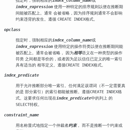
指定时，强制相应的
或
index_column_name
使用一种特定的排序规则以便在推断期
index_expression
间能被匹配上。通常 会被省略，因为排序规则通常不会影响
约束违背的发生。遵循
格式。
CREATE INDEX
opclass
指定时，强制相应的
或
index_column_name
使用特定的操作符类以便在推断期间能
index_expression
被匹配上。通常会被省略， 因为
相等
语义在一种类型的操作
符类 之间都是等价的，或者因为足以信任已定义的唯一索引
具有适当的 相等定义。遵循
格式。
CREATE INDEX
index_predicate
用于允许推断部分唯一索引。任何满足该谓词（不一定需要真
的是 部分索引）的索引都能被推断。遵循
格
CREATE INDEX
式。这要求任何出现在
中的列上 的
index_predicate
特权。
SELECT
constraint_name
用名称显式地指定一个仲裁者
约束
， 而不是推断一个约束或