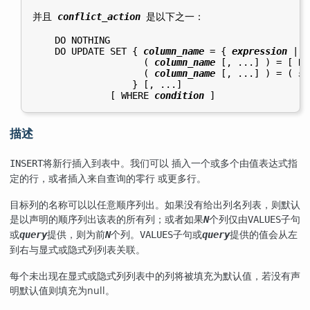
并且 
conflict_action
 是以下之一：
    DO NOTHING

    DO UPDATE SET { 
column_name
 = { 
expression
 | D
                    ( 
column_name
 [, ...] ) = [ RO
                    ( 
column_name
 [, ...] ) = ( 
su
                  } [, ...]

              [ WHERE 
condition
描述
将新行插入到表中。我们可以 插入一个或多个由值表达式指
INSERT
定的行，或者插入来自查询的零行 或更多行。
目标列的名称可以以任意顺序列出。如果没有给出列名列表，则默认
是以声明的顺序列出该表的所有列；或者如果
个列仅由
子句
N
VALUES
或
提供，则为前
个列。
子句或
提供的值会从左
query
N
VALUES
query
到右与显式或隐式列列表关联。
每个未出现在显式或隐式列列表中的列将被填充为默认值，若没有声
明默认值则填充为null。