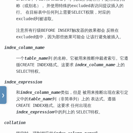
称（或别名）， 并使用特殊的
表访问提议插入的
excluded
行。 在目标表中任何列上需要
权限，对应的
SELECT
列被读取。
excluded
注意所有行级
触发器的效果都会 反映在
BEFORE INSERT
值中，因为那些效果可能会 让该行避免被插入。
excluded
index_column_name
一个
列 的名称。它被用来推断仲裁者索引。它遵
table_name
循
格式。这要求
上的
CREATE INDEX
index_column_name
特权。
SELECT
index_expression
和
类似，但是 被用来推断出现在索引定
index_column_name
❯
义中的
列（非简单列）上的 表达式。遵循
table_name
格式。这要求 任何出现在
CREATE INDEX
中的列上的
特权。
index_expression
SELECT
collation