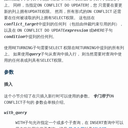
上。 同样，当指定
时，您 只需要在要更
ON CONFLICT DO UPDATE
新的列上拥有
权限。 然而，所有形式的
还需
UPDATE
ON CONFLICT
要在任何被读取的列上拥有
权限。 这包括在
SELECT
中提到的任何列 （包括由仲裁约束引用的列），
conflict_target
以及在
或
子句
ON CONFLICT DO UPDATE
expression
WHERE
中提到的任何列。
condition
使用
子句需要
权限在
中提到的所有列
RETURNING
SELECT
RETURNING
上。 如果使用
子句从查询中插入行， 则当然需要对查询中使
query
用的任何表或列具有
权限。
SELECT
参数
插入
这个小节介绍了在只插入新行时可以使用的参数。
专门用于
ON
子句的 参数会单独介绍。
CONFLICT
with_query
子句允许指定一个或多个子查询，在
查询中可以
WITH
INSERT