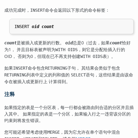
成功完成时，
命令会返回以下形式的命令标签：
INSERT
INSERT 
oid
count
是被插入或更新的行数。
总是0（过去，如果
恰好
count
oid
count
为1， 并且目标表被声明为
，则它是分配给插入行的
WITH OIDS
OID
， 否则为0，但现在已不再支持创建
表）。
WITH OIDS
如果
命令包含
子句， 其结果会类似于包含
INSERT
RETURNING
列表中定义的列和值的
语句，这些结果是由该命
RETURNING
SELECT
令在被插入或更新行上 计算得到。
注释
如果指定的表是一个分区表，每一行都会被路由到合适的分区并且插
入其中。 如果指定的表是一个分区，如果输入行之一违背该分区的
约束则将发生错误。
您可能还希望考虑使用
，因为它允许在单个语句中混合
MERGE