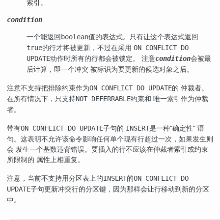
索引。
condition
一个能返回
值的表达式。只有让这个表达式返回
boolean
的行才将被更新，不过在采用
true
ON CONFLICT DO
动作时所有的行都会被锁定。 注意
会被最
UPDATE
condition
后计算，即一个冲突 被标识为要更新的候选对象之后。
注意不支持把排除约束作为
的 仲裁者。
ON CONFLICT DO UPDATE
在所有情况下，只支持
约束和 唯一索引作为仲裁
NOT DEFERRABLE
者。
带有
子句的
是一种
“
确定性
”
语
ON CONFLICT DO UPDATE
INSERT
句。这表明不允许该命令影响任何单个现有行超过一次，如果发生则
会 发生一个基数违背错误。要插入的行不应该在仲裁者索引或约束
所限制的 属性上相重复。
注意，当前不支持用分区表上的
的
INSERT
ON CONFLICT DO
子句更新冲突行的分区键，因为那样会让行移动到新的分区
UPDATE
中。