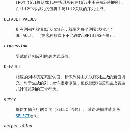
将从
中拷贝所有在
中不是标识列的列，
FROM tbl1
tbl1
tbl2
而
中标识列的值将由与
关联的序列生成。
tbl2
tbl2
DEFAULT VALUES
所有列都将被其默认值填充，就像为每个列显式指定了
。 （在这种形式下不允许
子句）。
DEFAULT
OVERRIDING
expression
要赋值给相应列的表达式或值。
DEFAULT
相应的列将填充其默认值。标识列将由关联序列生成的新值填
充。对于生成的列，允许指定该值，但仅指定根据其生成表达
式计算该列的正常行为。
query
提供要插入行的查询（
语句）。 其语法描述请参考
SELECT
SELECT
语句。
output_alias