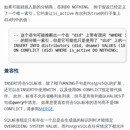
如果可能就插入新的分销商，否则
。 例子假设已经定义
DO NOTHING
了一个唯一索引，它约束让
布尔列为
的行子集上
is_active
true
列中的值：
did
-- 这个语句可能推断出一个在 "did" 上带有谓词 "WHERE is_a
-- 的部分唯一索引，但是它可能也只是使用了 "did" 上的一个
INSERT INTO distributors (did, dname) VALUES (10, 
ON CONFLICT (did) WHERE is_active DO NOTHING;

兼容性
符合SQL标准，除了
子句是
PostgreSQL
的扩展，
INSERT
RETURNING
还可以在
中使用
，以及使用
指定替代操
INSERT
WITH
ON CONFLICT
作。 此外，标准不允许省略列名列表，但不是所有列都从
子
VALUES
句或
中填充。 如果您更喜欢符合SQL标准的语句而不是
query
ON
，请参阅
MERGE
。
CONFLICT
SQL标准指定只有存在一个总是会生成值的标识列时才能指定
。而PostgreSQL在任何情况下都允许
OVERRIDING SYSTEM VALUE