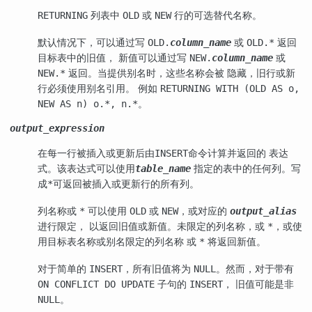
列表中
或
行的可选替代名称。
RETURNING
OLD
NEW
默认情况下，可以通过写
或
返回
OLD.
column_name
OLD.*
目标表中的旧值， 新值可以通过写
或
NEW.
column_name
返回。当提供别名时，这些名称会被 隐藏，旧行或新
NEW.*
行必须使用别名引用。 例如
RETURNING WITH (OLD AS o,
。
NEW AS n) o.*, n.*
output_expression
在每一行被插入或更新后由
命令计算并返回的 表达
INSERT
式。该表达式可以使用
指定的表中的任何列。写
table_name
成
可返回被插入或更新行的所有列。
*
列名称或
可以使用
或
，或对应的
*
OLD
NEW
output_alias
进行限定， 以返回旧值或新值。未限定的列名称，或
，或使
*
用目标表名称或别名限定的列名称 或
将返回新值。
*
对于简单的
，所有旧值将为
。然而，对于带有
INSERT
NULL
子句的
， 旧值可能是非
ON CONFLICT DO UPDATE
INSERT
。
NULL