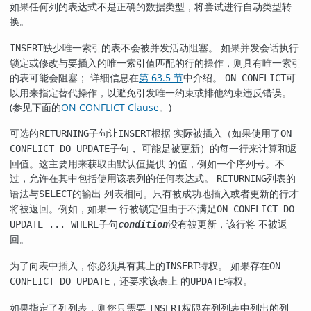
如果任何列的表达式不是正确的数据类型，将尝试进行自动类型转
换。
缺少唯一索引的表不会被并发活动阻塞。 如果并发会话执行
INSERT
锁定或修改与要插入的唯一索引值匹配的行的操作，则具有唯一索引
的表可能会阻塞； 详细信息在
第 63.5 节
中介绍。
可
ON CONFLICT
以用来指定替代操作，以避免引发唯一约束或排他约束违反错误。
(参见下面的
ON CONFLICT Clause
。)
可选的
子句让
根据 实际被插入（如果使用了
RETURNING
INSERT
ON
子句， 可能是被更新）的每一行来计算和返
CONFLICT DO UPDATE
回值。这主要用来获取由默认值提供 的值，例如一个序列号。不
过，允许在其中包括使用该表列的任何表达式。
列表的
RETURNING
语法与
的输出 列表相同。只有被成功地插入或者更新的行才
SELECT
将被返回。例如，如果一 行被锁定但由于不满足
ON CONFLICT DO
子句
没有被更新，该行将 不被返
UPDATE ... WHERE
condition
回。
为了向表中插入，你必须具有其上的
特权。 如果存在
INSERT
ON
，还要求该表上 的
特权。
CONFLICT DO UPDATE
UPDATE
如果指定了列列表，则您只需要
权限在列列表中列出的列
INSERT