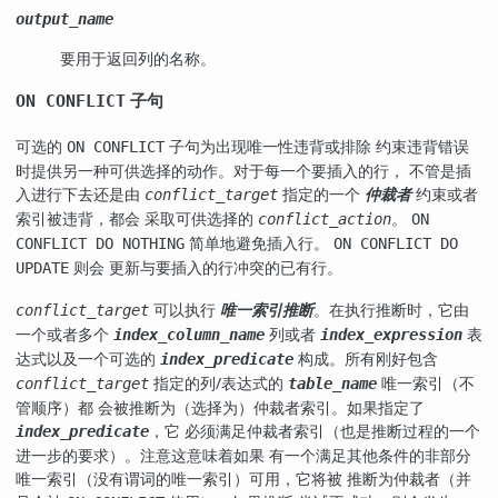
output_name
要用于返回列的名称。
子句
ON CONFLICT
可选的
子句为出现唯一性违背或排除 约束违背错误
ON CONFLICT
时提供另一种可供选择的动作。对于每一个要插入的行， 不管是插
入进行下去还是由
指定的一个
仲裁者
约束或者
conflict_target
索引被违背，都会 采取可供选择的
。
conflict_action
ON
简单地避免插入行。
CONFLICT DO NOTHING
ON CONFLICT DO
则会 更新与要插入的行冲突的已有行。
UPDATE
可以执行
唯一索引推断
。在执行推断时，它由
conflict_target
一个或者多个
列或者
表
index_column_name
index_expression
达式以及一个可选的
构成。所有刚好包含
index_predicate
指定的列/表达式的
唯一索引（不
conflict_target
table_name
管顺序）都 会被推断为（选择为）仲裁者索引。如果指定了
，它 必须满足仲裁者索引（也是推断过程的一个
index_predicate
进一步的要求）。注意这意味着如果 有一个满足其他条件的非部分
唯一索引（没有谓词的唯一索引）可用，它将被 推断为仲裁者（并