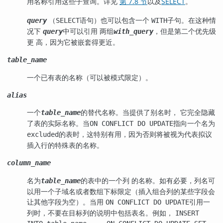
用名称引用这些子查询。详见
第 7.8 节
以及
SELECT
。
（
语句）也可以包含一个
子句。在这种情
query
SELECT
WITH
况下
中可以引用 两组
，但是第二个优先级
query
with_query
更 高，因为它被嵌套得更近。
table_name
一个已有表的名称（可以被模式限定）。
alias
一个
的替代名称。当提供了别名时， 它完全隐藏
table_name
了表的实际名称。当
指向一个名为
ON CONFLICT DO UPDATE
的表时，这特别有用，因为否则将被视为代表拟议
excluded
插入行的特殊表的名称。
column_name
名为
的表中的一个列 的名称。如有必要，列名可
table_name
以用一个子域名或者数组下标限定（插入组合列的某些字段会
让其他字段为空）。当用
引用一
ON CONFLICT DO UPDATE
列时，不要在目标列的说明中包括表名。例如，
INSERT