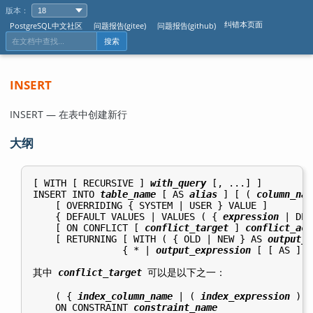
版本：
纠错本页面
PostgreSQL中文社区
问题报告(gitee)
问题报告(github)
搜索
INSERT
INSERT — 在表中创建新行
大纲
[ WITH [ RECURSIVE ] 
with_query
 [, ...] ]

INSERT INTO 
table_name
 [ AS 
alias
 ] [ ( 
column_nam
    [ OVERRIDING { SYSTEM | USER } VALUE ]

    { DEFAULT VALUES | VALUES ( { 
expression
 | DEF
    [ ON CONFLICT [ 
conflict_target
 ] 
conflict_act
    [ RETURNING [ WITH ( { OLD | NEW } AS 
output_a
                { * | 
output_expression
 [ [ AS ] 
o
其中 
conflict_target
 可以是以下之一：
    ( { 
index_column_name
 | ( 
index_expression
 ) }
    ON CONSTRAINT 
constraint_name