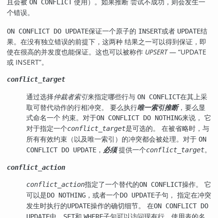
且会被
使用）。如果推断 尝试不成功，则会发生一
ON CONFLICT
个错误。
保证一个原子的
或者
结
ON CONFLICT DO UPDATE
INSERT
UPDATE
果。在没有独立错误的前提下，这两种 结果之一可以得到保证，即
使在很高的并发度也能保证。这也可以被称作
UPSERT
—
“
UPDATE
或 INSERT
”
。
conflict_target
通过选择
仲裁者索引
来指定哪些行与
在其上采
ON CONFLICT
取可替代动作的行相冲突。 要么执行
唯一索引推断
，要么显
式命名一个 约束。对于
来说， 它
ON CONFLICT DO NOTHING
对于指定一个
是可选的。 在被省略时，与
conflict_target
所有有效约束（以及唯一索引）的冲突都会被处理。对于
ON
，
必须
提供一个
。
CONFLICT DO UPDATE
conflict_target
conflict_action
指定了一个替代的
操作。 它
conflict_action
ON CONFLICT
可以是
，或者一个
子句， 指定在冲突
DO NOTHING
DO UPDATE
发生时执行的
操作的确切细节。 在
UPDATE
ON CONFLICT DO
中，
和
子句可以访问现有行，使用表的名
UPDATE
SET
WHERE