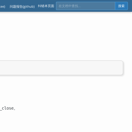
纠错本页面
ee)
问题报告(github)
搜索
。
_close