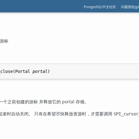
PostgreSQL中文社区
问题报告(git
关闭游标
_close(Portal 
portal
一个之前创建的游标 并释放它的 portal 存储。
结束时自动关闭。 只有在希望尽快释放资源时，才需要调用
SPI_cursor