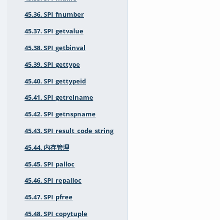
45.36. SPI_fnumber
45.37. SPI_getvalue
45.38. SPI_getbinval
45.39. SPI_gettype
45.40. SPI_gettypeid
45.41. SPI_getrelname
45.42. SPI_getnspname
45.43. SPI_result_code_string
45.44. 内存管理
45.45. SPI_palloc
45.46. SPI_repalloc
45.47. SPI_pfree
45.48. SPI_copytuple