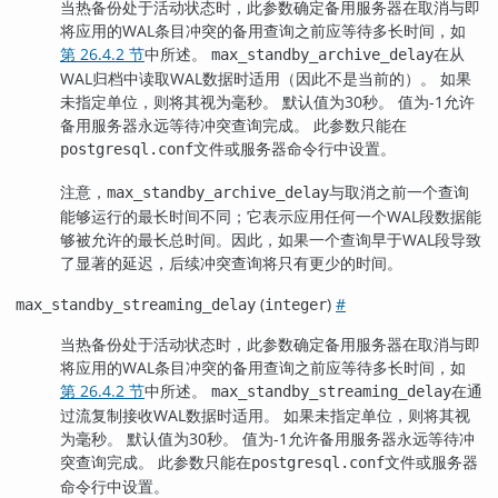
当热备份处于活动状态时，此参数确定备用服务器在取消与即
将应用的WAL条目冲突的备用查询之前应等待多长时间，如
第 26.4.2 节
中所述。
在从
max_standby_archive_delay
WAL归档中读取WAL数据时适用（因此不是当前的）。 如果
未指定单位，则将其视为毫秒。 默认值为30秒。 值为-1允许
备用服务器永远等待冲突查询完成。 此参数只能在
文件或服务器命令行中设置。
postgresql.conf
注意，
与取消之前一个查询
max_standby_archive_delay
能够运行的最长时间不同；它表示应用任何一个WAL段数据能
够被允许的最长总时间。因此，如果一个查询早于WAL段导致
了显著的延迟，后续冲突查询将只有更少的时间。
(
)
#
max_standby_streaming_delay
integer
当热备份处于活动状态时，此参数确定备用服务器在取消与即
将应用的WAL条目冲突的备用查询之前应等待多长时间，如
第 26.4.2 节
中所述。
在通
max_standby_streaming_delay
过流复制接收WAL数据时适用。 如果未指定单位，则将其视
为毫秒。 默认值为30秒。 值为-1允许备用服务器永远等待冲
突查询完成。 此参数只能在
文件或服务器
postgresql.conf
命令行中设置。