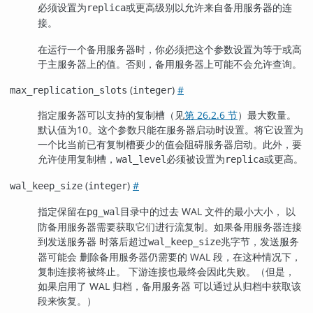
必须设置为
或更高级别以允许来自备用服务器的连
replica
接。
在运行一个备用服务器时，你必须把这个参数设置为等于或高
于主服务器上的值。否则，备用服务器上可能不会允许查询。
(
)
#
max_replication_slots
integer
指定服务器可以支持的复制槽（见
第 26.2.6 节
）最大数量。
默认值为10。这个参数只能在服务器启动时设置。将它设置为
一个比当前已有复制槽要少的值会阻碍服务器启动。此外，要
允许使用复制槽，
必须被设置为
或更高。
wal_level
replica
(
)
#
wal_keep_size
integer
指定保留在
目录中的过去 WAL 文件的最小大小， 以
pg_wal
防备用服务器需要获取它们进行流复制。如果备用服务器连接
到发送服务器 时落后超过
兆字节，发送服务
wal_keep_size
器可能会 删除备用服务器仍需要的 WAL 段，在这种情况下，
复制连接将被终止。 下游连接也最终会因此失败。（但是，
如果启用了 WAL 归档，备用服务器 可以通过从归档中获取该
段来恢复。）