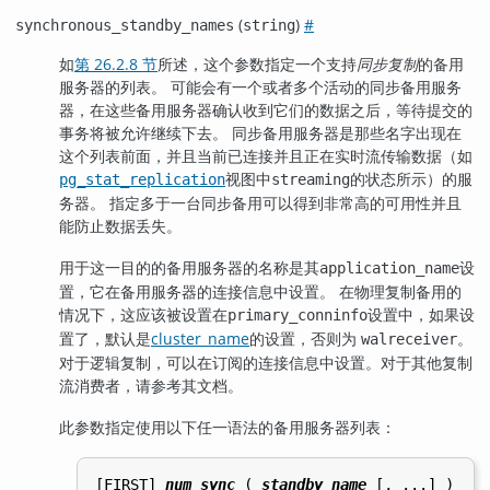
(
)
#
synchronous_standby_names
string
如
第 26.2.8 节
所述，这个参数指定一个支持
同步复制
的备用
服务器的列表。 可能会有一个或者多个活动的同步备用服务
器，在这些备用服务器确认收到它们的数据之后，等待提交的
事务将被允许继续下去。 同步备用服务器是那些名字出现在
这个列表前面，并且当前已连接并且正在实时流传输数据（如
视图中
的状态所示）的服
pg_stat_replication
streaming
务器。 指定多于一台同步备用可以得到非常高的可用性并且
能防止数据丢失。
用于这一目的的备用服务器的名称是其
设
application_name
置，它在备用服务器的连接信息中设置。 在物理复制备用的
情况下，这应该被设置在
设置中，如果设
primary_conninfo
置了，默认是
cluster_name
的设置，否则为
。
walreceiver
对于逻辑复制，可以在订阅的连接信息中设置。对于其他复制
流消费者，请参考其文档。
此参数指定使用以下任一语法的备用服务器列表：
[FIRST] 
num_sync
 ( 
standby_name
 [, ...] )
