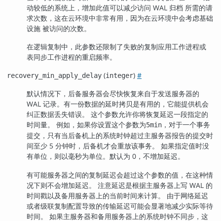
动较低的系统上，增加此值可以减少访问 WAL 归档 所需的请
求次数，这在云环境中非常有用，因为在云环境中会考虑基础
设施 被访问的次数。
在逻辑复制中，此参数还限制了失败的复制应用工作进程或
表同步工作进程的重启频率。
(
)
#
recovery_min_apply_delay
integer
默认情况下，后备服务器会尽快恢复来自于发送服务器的
WAL 记录。有一份数据的延时拷贝是有用的，它能提供机会
纠正数据丢失错误。 这个参数允许你将恢复延迟一段指定的
时间量。 例如，如果你设置这个参数为
，对于一个事务
5min
提交，只有当后备机上的系统时钟超过主服务器报告的提交时
间至少 5 分钟时，后备机才会重放该事务。 如果指定值时没
有单位，则以毫秒为单位。默认为 0，不增加延迟。
有可能服务器之间的复制延迟会超过这个参数的值，在这种情
况下则不会增加延迟。 注意延迟是根据主服务器上写 WAL 的
时间戳以及备用服务器上的当前时间来计算。 由于网络延迟
或者级联复制配置导致的传输延迟可能会显著地减少实际等待
时间。 如果主服务器和备用服务器上的系统时钟不同步，这