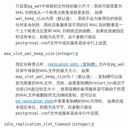
只设置
中保留的文件段的最小尺寸；系统可能需要为
pg_wal
WAL 归档或从一个检查点恢复保留更多段。 如果
为零（默认值），系统不会为备用目的保留
wal_keep_size
任何多余的段，因此后备服务器可用的旧 WAL 段的数量是一
个上个检查点位置和 WAL 归档状态的函数。 如果此值被指定
时没有单位，则视为兆字节。这个参数只能在
文件中或在服务器命令行上设置。
postgresql.conf
(
)
#
max_slot_wal_keep_size
integer
指定在检查点时，
replication slots（复制槽）
允许在
pg_wal
目录中保留的WAL文件的最大大小。 如果
为-1（默认值），复制槽可以保
max_slot_wal_keep_size
留无限量的WAL文件。否则，如果复制槽的restart_lsn落后于
当前LSN超过给定大小， 使用该槽的备用服务器可能由于所需
的WAL文件被删除而无法继续复制。您可以在
pg_replication_slots
中查看复制槽的WAL可用性。 如果此值
未指定单位，则视为兆字节。此参数只能在
文件或服务器命令行中设置。
postgresql.conf
(
)
#
idle_replication_slot_timeout
integer