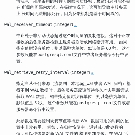
请注意，如果备用的时钟向前或向后移动，反馈消息可能不会
在 所需的间隔内发送。在极端情况下，这可能导致主服务器
上 长时间无法删除死行，因为反馈机制是基于时间戳的。
(
)
#
wal_receiver_timeout
integer
中止处于非活动状态超过这个时间量的复制连接。这对于正在
接收的后备服务器检测主服务器崩溃或网络断开有用。 如果
指定值时没有单位，则以毫秒为单位。默认值是 60 秒。 这个
参数只能在
文件中或者服务器命令行中设
postgresql.conf
置。
(
)
#
wal_retrieve_retry_interval
integer
指定当从任何来源（流复制、本地
或者 WAL 归档）都
pg_wal
得不到 WAL 数据时，后备服务器应该等待多久才去重新尝试
获取 WAL 数据。 如果指定值时没有单位，则以毫秒为单位。
默认值是 5 秒。 这个参数只能在
文件或者
postgresql.conf
服务器命令行中设置。
此参数在需要控制恢复节点等待新 WAL 数据可用的时间的配
置中非常有用。 例如，在归档恢复中，通过减少此参数的
值，可以使恢复对新 WAL 文件的 检测更加灵敏。在 WAL 活