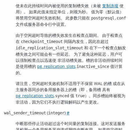
使未在此持续时间内被使用的复制槽失效（未被
复制连接
使
用）。 如果此值未指定单位，则视为秒。 值为零（默认值）
将禁用空闲超时失效机制。 此参数只能在
postgresql.conf
文件或服务器命令行中设置。
由于空闲超时导致的槽失效发生在检查点期间。 由于检查点
在
间隔内发生，因此在超过
checkpoint_timeout
和 在下一个检查点触发
idle_replication_slot_timeout
槽失效之间可能会有一些延迟。 为了避免这种延迟，用户可
以强制检查点以迅速使 非活动槽失效。槽的非活动持续时间
是使用槽的
pg_replication_slots
.
值计算
inactive_since
的。
请注意，空闲超时失效机制不适用于不保留 WAL 的槽 或在从
主服务器同步的备用服务器上的槽（即，备用槽 具有
pg_replication_slots
.
值
）。同步槽始终被视为
synced
true
非活动，因为它们不执行逻辑解码以产生更改。
(
)
#
wal_sender_timeout
integer
中断那些停止活动超过这个时间量的复制连接。这对发送服务
器检测一个备用服务器崩溃或网络中断有用。 如果指定值时