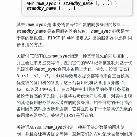
ANY 
num_sync
 ( 
standby_name
standby_name
其中
是 事务需要等待回复的同步备用的数量，
num_sync
是备用服务器的名称。
必须是大
standby_name
num_sync
于零的整数值。
和
指定从列出的服务器中选择 同
FIRST
ANY
步备用的方法。
关键词
加上
指定一种基于优先的同步复制，
FIRST
num_sync
并且会让事务提交等待，直到它们的WAL记录被复制到基于优
先级选择的
台同步备用上为止。例如，设置
num_sync
FIRST
将导致每次提交都等待来自三台较高
3 (s1, s2, s3, s4)
优先级的备用机的答复，这三台备用机将从备用服务器
、
s1
、
以及
中选出。在该列表中出现较早的备用服务器将
s2
s3
s4
被给予较高的优先级，并且将被考虑为同步备用。列表中出现
的其他备用服务器表示潜在的同步备用。如果当前的任何同步
备用因为某种原因断开连接，它将立刻被下一个最高优先级的
备用服务器替代。关键词
是可选的。
FIRST
关键词
加上
指定一种基于法定数量的同步复
ANY
num_sync
制，并且会让事务提交等待，直到它们的WAL记录被复制到所