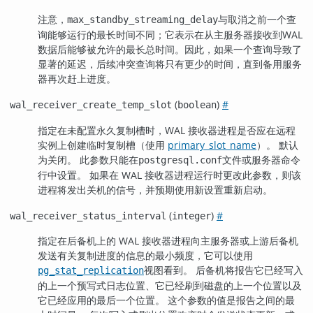
注意，
与取消之前一个查
max_standby_streaming_delay
询能够运行的最长时间不同；它表示在从主服务器接收到WAL
数据后能够被允许的最长总时间。因此，如果一个查询导致了
显著的延迟，后续冲突查询将只有更少的时间，直到备用服务
器再次赶上进度。
(
)
#
wal_receiver_create_temp_slot
boolean
指定在未配置永久复制槽时，WAL 接收器进程是否应在远程
实例上创建临时复制槽（使用
primary_slot_name
）。 默认
为关闭。 此参数只能在
文件或服务器命令
postgresql.conf
行中设置。 如果在 WAL 接收器进程运行时更改此参数，则该
进程将发出关机的信号，并预期使用新设置重新启动。
(
)
#
wal_receiver_status_interval
integer
指定在后备机上的 WAL 接收器进程向主服务器或上游后备机
发送有关复制进度的信息的最小频度，它可以使用
视图看到。 后备机将报告它已经写入
pg_stat_replication
的上一个预写式日志位置、它已经刷到磁盘的上一个位置以及
它已经应用的最后一个位置。 这个参数的值是报告之间的最