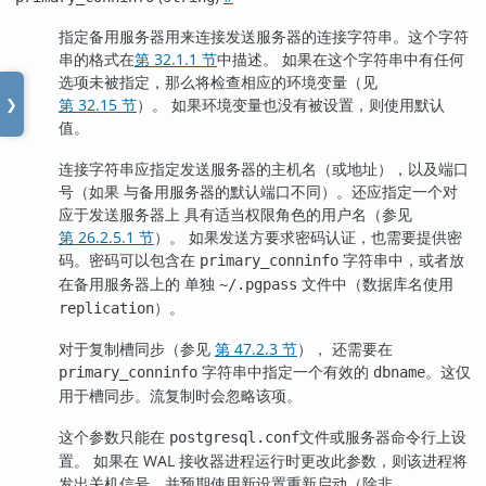
指定备用服务器用来连接发送服务器的连接字符串。这个字符
串的格式在
第 32.1.1 节
中描述。 如果在这个字符串中有任何
选项未被指定，那么将检查相应的环境变量（见
第 32.15 节
）。 如果环境变量也没有被设置，则使用默认
❯
值。
连接字符串应指定发送服务器的主机名（或地址），以及端口
号（如果 与备用服务器的默认端口不同）。还应指定一个对
应于发送服务器上 具有适当权限角色的用户名（参见
第 26.2.5.1 节
）。 如果发送方要求密码认证，也需要提供密
码。密码可以包含在
字符串中，或者放
primary_conninfo
在备用服务器上的 单独
文件中（数据库名使用
~/.pgpass
）。
replication
对于复制槽同步（参见
第 47.2.3 节
）， 还需要在
字符串中指定一个有效的
。这仅
primary_conninfo
dbname
用于槽同步。流复制时会忽略该项。
这个参数只能在
文件或服务器命令行上设
postgresql.conf
置。 如果在 WAL 接收器进程运行时更改此参数，则该进程将
发出关机信号，并预期使用新设置重新启动（除非