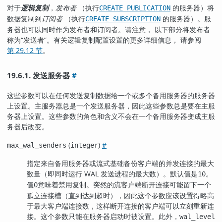
对于
逻辑复制
，
发布者
（执行
的服务器）将
CREATE PUBLICATION
数据复制到
订阅者
（执行
的服务器）。服
CREATE SUBSCRIPTION
务器也可以同时作为发布者和订阅者。请注意， 以下部分将发布者
称为“发送者”。有关逻辑复制配置设置的更多详细信息， 请参阅
第 29.12 节
。
19.6.1. 发送服务器
#
这些参数可以在任何发送复制数据给一个或多个备用服务器的服务器
上设置。主服务器总是一个发送服务器，因此这些参数总是要在主服
务器上设置。这些参数的角色和含义不会在一个备用服务器变成主服
务器后改变。
(
)
#
max_wal_senders
integer
指定来自备用服务器或流式基础备份客户端的并发连接的最大
数量（即同时运行 WAL 发送进程的最大数）。默认值是
。
10
值
意味着禁用复制。突然的流客户端断开连接可能留下一个
0
孤立连接槽（直到达到超时），因此这个参数应该设置得略高
于最大客户端连接数，这样断开连接的客户端可以立刻重新连
接。这个参数只能在服务器启动时被设置。此外，
wal_level