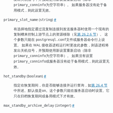
为空字符串）。 如果服务器没有处于备
primary_conninfo
用模式，则此设置无效。
(
)
#
primary_slot_name
string
有选择地指定通过流复制连接到发送服务器时使用一个现有的
复制槽来控制上游节点上的资源移除（见
第 26.2.6 节
）。 这
个参数只能在
文件或服务器命令行上设
postgresql.conf
置。 如果在 WAL 接收器进程运行时更改此参数，则该进程将
发出关机信号，并预期使用新设置重新启动（除非
为空字符串）。 如果没有设置
primary_conninfo
或服务器没有处于备用模式，则此设置无
primary_conninfo
效。
(
)
#
hot_standby
boolean
指定在恢复期间，你是否能够连接并运行查询，如
第 26.4 节
中所述。默认值是
。这个参数只能在服务器启动时设置。它
on
只在归档恢复期间或备用模式下才有效。
(
)
#
max_standby_archive_delay
integer