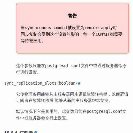
警告
当
被设置为
时，
synchronous_commit
remote_apply
同步复制会受到这个设置的影响，每一个
都需要
COMMIT
等待被应用。
这个参数只能在
文件中或通过服务器命令
postgresql.conf
行进行设置。
(
)
#
sync_replication_slots
boolean
它使物理备用能够从主服务器同步逻辑故障转移槽，以便逻辑
订阅者在故障转移后 能够从新的主服务器继续复制。
默认情况下它是禁用的。此参数只能在
文
postgresql.conf
件中或服务器命令行上设置。
19.6.4. 订阅者
#