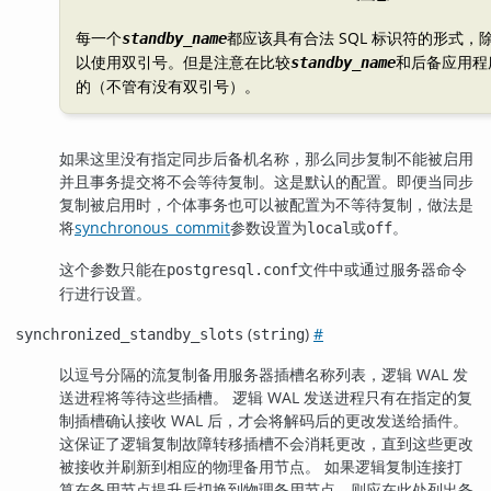
每一个
都应该具有合法 SQL 标识符的形式，
standby_name
以使用双引号。但是注意在比较
和后备应用程
standby_name
的（不管有没有双引号）。
如果这里没有指定同步后备机名称，那么同步复制不能被启用
并且事务提交将不会等待复制。这是默认的配置。即便当同步
复制被启用时，个体事务也可以被配置为不等待复制，做法是
将
synchronous_commit
参数设置为
或
。
local
off
这个参数只能在
文件中或通过服务器命令
postgresql.conf
行进行设置。
(
)
#
synchronized_standby_slots
string
以逗号分隔的流复制备用服务器插槽名称列表，逻辑 WAL 发
送进程将等待这些插槽。 逻辑 WAL 发送进程只有在指定的复
制插槽确认接收 WAL 后，才会将解码后的更改发送给插件。
这保证了逻辑复制故障转移插槽不会消耗更改，直到这些更改
被接收并刷新到相应的物理备用节点。 如果逻辑复制连接打
算在备用节点提升后切换到物理备用节点，则应在此处列出备