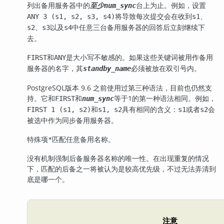
列出备用服务器中的
至少
台上为止。例如，设置
num_sync
将导致每次提交会在收到
、
ANY 3 (s1, s2, s3, s4)
s1
、
以及
中任意三台备用服务器的回答后立刻继续下
s2
s3
s4
去。
和
是大小写不敏感的。如果这些关键词被用作备用
FIRST
ANY
服务器的名字，其
必须被放在双引号内。
standby_name
PostgreSQL
版本 9.6 之前使用过第三种语法，目前也仍然支
持。它和
和
等于1的第一种语法相同。例如，
FIRST
num_sync
和
具有相同的含义：
或者
会
FIRST 1 (s1, s2)
s1, s2
s1
s2
被选中作为同步备用服务器。
特殊项
匹配任意备用名称。
*
没有机制强制后备服务器名称的唯一性。在出现重复的情况
下，匹配的后备之一将被认为是较高优先级，不过无法弄清到
底是哪一个。
注意