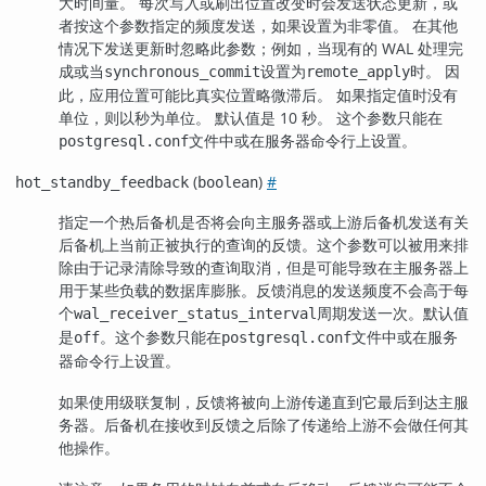
大时间量。 每次写入或刷出位置改变时会发送状态更新，或
者按这个参数指定的频度发送，如果设置为非零值。 在其他
情况下发送更新时忽略此参数；例如，当现有的 WAL 处理完
成或当
设置为
时。 因
synchronous_commit
remote_apply
此，应用位置可能比真实位置略微滞后。 如果指定值时没有
单位，则以秒为单位。 默认值是 10 秒。 这个参数只能在
文件中或在服务器命令行上设置。
postgresql.conf
(
)
#
hot_standby_feedback
boolean
指定一个热后备机是否将会向主服务器或上游后备机发送有关
后备机上当前正被执行的查询的反馈。这个参数可以被用来排
除由于记录清除导致的查询取消，但是可能导致在主服务器上
用于某些负载的数据库膨胀。反馈消息的发送频度不会高于每
个
周期发送一次。默认值
wal_receiver_status_interval
是
。这个参数只能在
文件中或在服务
off
postgresql.conf
器命令行上设置。
如果使用级联复制，反馈将被向上游传递直到它最后到达主服
务器。后备机在接收到反馈之后除了传递给上游不会做任何其
他操作。