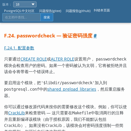
版本：
纠错本页面
PostgreSQL中文社区
问题报告(gitee)
问题报告(github)
搜索
F.24. passwordcheck — 验证密码强度
#
F.24.1. 配置参数
只要通过
CREATE ROLE
或
ALTER ROLE
设置用户，
passwordcheck
模块会检查用户的密码。如果一个密码被认为太弱，它将被拒绝并且
该命令将带着一个错误终止。
要启用这个模块，把
加入到
'$libdir/passwordcheck'
中的
shared_preload_libraries
，然后重启服务
postgresql.conf
器。
你可以通过修改源代码来按你的需要修改这个模块。例如，你可以使
用
CrackLib
来检查密码 — 这只需要在
中取消两行的注释
Makefile
并且重新编译该模块（由于授权原因，我们不能默认包括
CrackLib
）。如果没有
CrackLib
，该模块会对密码强度强制一些简