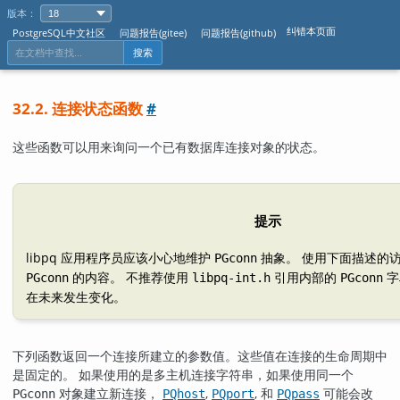
版本：
纠错本页面
PostgreSQL中文社区
问题报告(gitee)
问题报告(github)
搜索
32.2. 连接状态函数
#
这些函数可以用来询问一个已有数据库连接对象的状态。
提示
libpq
应用程序员应该小心地维护
抽象。 使用下面描述的
PGconn
的内容。 不推荐使用
引用内部的
字
PGconn
libpq-int.h
PGconn
在未来发生变化。
下列函数返回一个连接所建立的参数值。这些值在连接的生命周期中
是固定的。 如果使用的是多主机连接字符串，如果使用同一个
对象建立新连接，
,
, 和
可能会改
PGconn
PQhost
PQport
PQpass