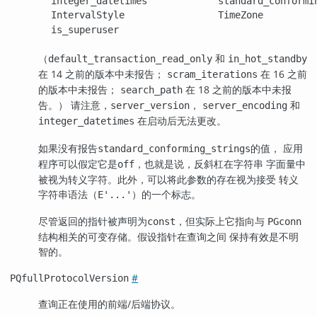
integer_datetimes
standard_conformi
IntervalStyle
TimeZone
is_superuser
（
和
default_transaction_read_only
in_hot_standby
在 14 之前的版本中未报告；
在 16 之前
scram_iterations
的版本中未报告；
在 18 之前的版本中未报
search_path
告。） 请注意，
，
和
server_version
server_encoding
在启动后无法更改。
integer_datetimes
如果没有报告
的值， 应用
standard_conforming_strings
程序可以假定它是
，也就是说，反斜杠在字符串 字面量中
off
被视为转义字符。此外，可以将此参数的存在视为接受 转义
字符串语法（
）的一个标志。
E'...'
尽管返回的指针被声明为
，但实际上它指向与
const
PGconn
结构相关的可变存储。假设指针在查询之间 保持有效是不明
智的。
#
PQfullProtocolVersion
查询正在使用的前端/后端协议。