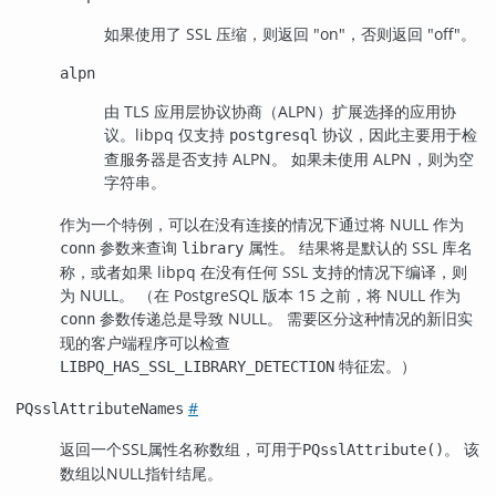
如果使用了 SSL 压缩，则返回 "on"，否则返回 "off"。
alpn
由 TLS 应用层协议协商（ALPN）扩展选择的应用协
议。libpq 仅支持
协议，因此主要用于检
postgresql
查服务器是否支持 ALPN。 如果未使用 ALPN，则为空
字符串。
作为一个特例，可以在没有连接的情况下通过将 NULL 作为
参数来查询
属性。 结果将是默认的 SSL 库名
conn
library
称，或者如果
libpq
在没有任何 SSL 支持的情况下编译，则
为 NULL。 （在
PostgreSQL
版本 15 之前，将 NULL 作为
参数传递总是导致 NULL。 需要区分这种情况的新旧实
conn
现的客户端程序可以检查
特征宏。）
LIBPQ_HAS_SSL_LIBRARY_DETECTION
#
PQsslAttributeNames
返回一个SSL属性名称数组，可用于
。 该
PQsslAttribute()
数组以NULL指针结尾。