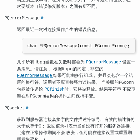
次要版本（错误修复版本）之间有所不同。
#
PQerrorMessage
返回最近一次对连接操作产生的错误信息。
几乎所有
libpq
函数在失败时都会为
设置一
PQerrorMessage
条消息。请注意， 根据
libpq
的约定，非空的
结果可能由多行组成， 并且会包含一个结
PQerrorMessage
尾的换行符。调用者不应直接释放该结果。 当关联的
PGconn
句柄被传递给
时，它将被释放。结果字符串 不应期
PQfinish
望在对
结构的操作之间保持不变。
PGconn
#
PQsocket
获取到服务器连接套接字的文件描述符编号。有效的描述符将
大于或等于0； 返回值为-1表示当前没有打开的服务器连接。
（这在正常操作期间不会 改变，但可能在连接设置或重置期
间发生变化。）