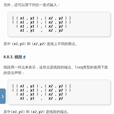
另外，还可以用下列任一形式输入：
[ ( 
x1
 , 
y1
 ) , ( 
x2
 , 
y2
 ) ]

( ( 
x1
 , 
y1
 ) , ( 
x2
 , 
y2
 ) )

  ( 
x1
 , 
y1
 ) , ( 
x2
 , 
y2
 )

x1
 , 
y1
   ,   
x2
 , 
y2
其中
和
是线上不同的两点。
(
x1
,
y1
)
(
x2
,
y2
)
8.8.3. 线段
#
线段用一对点来表示，这些点是线段的端点。
类型的值用下面
lseg
的语法声明：
[ ( 
x1
 , 
y1
 ) , ( 
x2
 , 
y2
 ) ]

( ( 
x1
 , 
y1
 ) , ( 
x2
 , 
y2
 ) )

  ( 
x1
 , 
y1
 ) , ( 
x2
 , 
y2
 )

❯
x1
 , 
y1
   ,   
x2
 , 
y2
其中
和
是线段的端点。
(
x1
,
y1
)
(
x2
,
y2
)