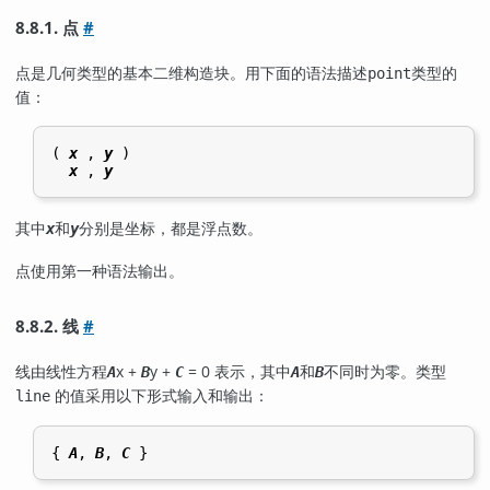
8.8.1. 点
#
点是几何类型的基本二维构造块。用下面的语法描述
类型的
point
值：
( 
x
 , 
y
 )

x
 , 
y
其中
和
分别是坐标，都是浮点数。
x
y
点使用第一种语法输出。
8.8.2. 线
#
线由线性方程
x +
y +
= 0 表示，其中
和
不同时为零。类型
A
B
C
A
B
的值采用以下形式输入和输出：
line
{ 
A
, 
B
, 
C