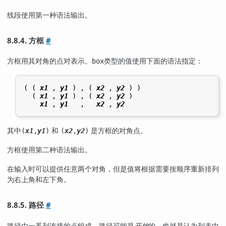
线段使用第一种语法输出。
8.8.4. 方框
#
方框用其对角的点对表示。
类型的值使用下面的语法指定：
box
( ( 
x1
 , 
y1
 ) , ( 
x2
 , 
y2
 ) )

  ( 
x1
 , 
y1
 ) , ( 
x2
 , 
y2
 )

x1
 , 
y1
   ,   
x2
 , 
y2
其中
和
是方框的对角点。
(
x1
,
y1
)
(
x2
,
y2
)
方框使用第二种语法输出。
在输入时可以提供任意两个对角，但是值将根据需要按顺序重新排列
为右上角和左下角。
8.8.5. 路径
#
路径由一系列连接的点组成。路径可能是
开放
的，也就是认为列表中