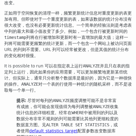
改变。
正如用于空间恢复的清理一样，频繁更新统计信息对重度更新的表更
加有用。但即使对于一个重度更新的表，如果该数据的统计分布没有
很大改变，也没有必要更新统计信息。一个简单的经验法则是考虑表
中列的最大和最小值改变了多少。例如，一个包含行被更新时间的
列将在行被增加和更新时有一直增加的最大值；这样一
timestamp
列将可能需要更频繁的统计更新，而一个包含一个网站上被访问页面
URL 的列则不需要。URL 列可以经常被更改，但是其值的统计分布
的变化相对很慢。
It is possible to run 可以在指定表上运行
并且只在表的指
ANALYZE
定列上运行，因此如果你的应用需要，可以更加频繁地更新某些统
计。但实际上，通常只分析整个数据库是最好的，因为它是一种很快
的操作。
对一个表的行使用一种统计的随机采样，而不是读
ANALYZE
取每一个单一行。
提示:
尽管对每列的
频度调整可能不是非常富
ANALYZE
有成效，你可能会发现值得为每列调整被
收集
ANALYZE
统计信息的详细程度。经常在
中被用到的列以及
WHERE
数据分布非常不规则的列可能需要比其他列更细粒度的
数据直方图。见
，或
ALTER TABLE SET STATISTICS
者使用
default_statistics_target
配置参数改变数据库