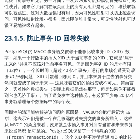
能被当前事务所见。另一方面，一次
只用索引的扫描
会首先检查可见
性映射。如果它了解到在该页面上的所有元组都是可见的，堆获取就
可以被跳过。这对大数据集很有用，因为可见性映射可以防止磁盘访
问。可见性映射比堆小很多，因此即使堆非常大，可见性映射也可以
很容易地被缓存起来。
23.1.5. 防止事务 ID 回卷失败
PostgreSQL
的 MVCC 事务语义依赖于能够比较事务 ID（
XID
）数
字：如果一个行版本的插入 XID 大于当前事务的 XID，它就是
"属于
未来的"
并且不应该对当前事务可见。但是因为事务 ID 的尺寸有限
（32位），一个长时间（超过 40 亿个事务）运行的集簇会遭受到
事
务 ID 回卷
问题：XID 计数器回卷到 0，并且本来属于过去的事务突
然间就变成了属于未来 — 这意味着它们的输出变成不可见。简而言
之，灾难性的数据丢失（实际上数据仍然在那里，但是如果你不能得
到它也无济于事）。为了避免发生这种情况，有必要至少每 20 亿个
事务就清理每个数据库中的每个表。
周期性的清理能够解决该问题的原因是，
会把行标记为
冻
VACUUM
结
，这表示它们是被一个在足够远的过去提交的事务所插入， 这样
从 MVCC 的角度来看，效果就是该插入事务对所有当前和未来事务
来说当然都 是可见的。
PostgreSQL
保留了一个特殊的 XID
（
），这个 XID 并不遵循普通 XID 的比较
FrozenTransactionId