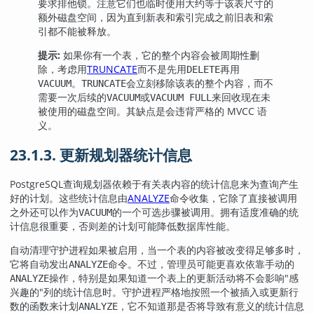
要求排他锁。注意它们也临时使用大约等于该表尺寸的
额外磁盘空间，因为直到新表和索引完成之前旧表和索
引都不能被释放。
提示:
如果你有一个表，它的整个内容会被周期性删
除，考虑用
TRUNCATE
而不是先用
再用
DELETE
。
会立刻移除该表的整个内容，而不
VACUUM
TRUNCATE
需要一次后续的
或
来回收现在未
VACUUM
VACUUM FULL
被使用的磁盘空间。其缺点是会违背严格的 MVCC 语
义。
23.1.3. 更新规划器统计信息
PostgreSQL
查询规划器依赖于有关表内容的统计信息来为查询产生
好的计划。这些统计信息由
ANALYZE
命令收集，它除了直接被调用
之外还可以作为
的一个可选步骤被调用。拥有适度准确的统
VACUUM
计信息很重要，否则差的计划可能降低数据库性能。
自动清理守护进程如果被启用，当一个表的内容被改变得足够多时，
它将自动发出
命令。不过，管理员可能更喜欢依靠手动的
ANALYZE
操作，特别是如果知道一个表上的更新活动将不会影响
"感
ANALYZE
兴趣的"
列的统计信息时。守护进程严格地按照一个被插入或更新行
数的函数来计划
，它不知道那是否将导致有意义的统计信息
ANALYZE