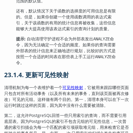
范围的默认值。
还有，默认情况下关于函数的选择度的可用信息是有限
的。但是，如果你创建一个使用函数调用的表达式索
引，关于该函数的有用的统计信息将被收集，这些信息
能够大大提高使用该表达式索引的查询计划的质量。
提示:
自动清理守护进程不会为外部表发出
命
ANALYZE
令，因为无法确定一个合适的频度。如果你的查询需要
外部表的统计信息来正确地进行规划，比较好的方式是
按照一个合适的时间表在那些表上手工运行
命
ANALYZE
令。
23.1.4. 更新可见性映射
清理机制为每一个表维护着一个
可见性映射
，它被用来跟踪哪些页面
只包含对所有活动事务（以及所有未来的事务，直到该页面被再次修
改）可见的元组。这样做有两个目的。第一，清理本身可以在下一次
运行时跳过这样的页面，因为其中没有什么需要被清除。
第二，这允许
PostgreSQL
回答一些只用索引的查询，而不需要引用
底层表。因为
PostgreSQL
的索引不包含元组的可见性信息，一次普
通的索引扫描会为每一个匹配的索引项获取堆元组，用来检查它是否