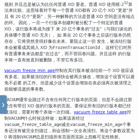
32
规则 并且总是被认为比任何普通 XID 要老。普通 XID 使用模-2
算
法来比较。这意味着对于每一个普通 XID都有 20 亿个 XID
"更老"
并
且 有 20 亿个
"更新"
，另一种解释的方法是普通 XID 空间是没有端点
的环。 因此，一旦一个行版本创建时被分配了一个特定的普通
XID，该行版本将成为接下 来 20 亿个事务的
"过去"
（与我们谈论的
具体哪个普通 XID 无关）。如 果在 20 亿个事务之后该行版本仍然
存在，它将突然变得好像在未来。要阻止这一切 发生，被冻结行版
本会被看成其插入 XID 为
， 这样它们对所
FrozenTransactionId
有普通事务来说都是
"在过去"
，而不管回卷问题。并且这样 的行版
本将一直有效直到被删除，不管它有多旧。
vacuum_freeze_min_age
控制在其行版本被冻结前一个 XID 值应该
有多老。如果被冻结的行将很快会被再次修改，增加这个设置可以避
免不必要 的工作。但是减少这个设置会增加在表必须再次被清理之
前能够流逝的事务数。
通常会跳过不含有任何死亡行版本的页面，但是不会跳过那
VACUUM
❯
些含有带旧 XID 值的行版本的页面。要保证所有旧的行版本都已经
被冻结，需要对整个表做一次扫描。
vacuum_freeze_table_age
控
制
什么时候这样做：如果该表经过
VACUUM
减去
个事
vacuum_freeze_table_age
vacuum_freeze_min_age
务还没有被完全扫描过，则会强制一次全表清扫。将这个参数设置为
0 将强制
总是扫描所有页面而实际上忽略可见性映射。
VACUUM