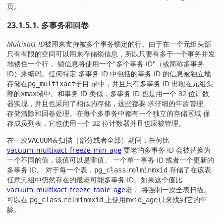
页。
23.1.5.1. 多事务和回卷
Multixact ID
被用来支持被多个事务锁定的行。由于在一个元组头部
只有有限的空间可以用来存储锁信息，所以只要有多于一个事务并发
地锁住一个行， 锁信息将使用一个
"多个事务 ID"
（或简称多事务
ID）来编码。任何特定 多事务 ID 中包括的事务 ID 的信息被独立地
存储在
子目 录中，并且只有多事务 ID 出现在元组头
pg_multixact
部的
域中。和事务 ID 类似，多事务 ID 也是用一个 32 位计数
xmax
器实现，并且也采用了相似的存储，这些都要 求仔细的年龄管理、
存储清除和回卷处理。在每个多事务中都有一个独立的存储区域 保
存成员列表，它也使用一个 32 位计数器并且也应被管理。
在一次
表扫描（部分或者全部）期间，任何比
VACUUM
vacuum_multixact_freeze_min_age
要老的多事务 ID 会被替换为
一个不同的值，该值可以是零值、 一个单一事务 ID 或者一个更新的
多事务 ID。 对于每一个表，
.
存储了在该表
pg_class
relminmxid
任意元组中仍然存在的最老可能多事务 ID。如果这个值比
vacuum_multixact_freeze_table_age
老， 将强制一次全表扫描。
可以在
.
上使用
来找到它的年
pg_class
relminmxid
mxid_age()
龄。