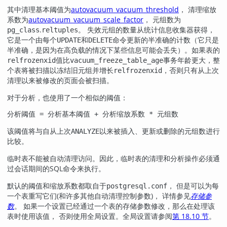
其中清理基本阈值为
autovacuum_vacuum_threshold
， 清理缩放
系数为
autovacuum_vacuum_scale_factor
， 元组数为
.
。 失效元组的数量从统计信息收集器获得，
pg_class
reltuples
它是一个由每个
和
命令更新的半准确的计数（它只是
UPDATE
DELETE
半准确，是因为在高负载的情况下某些信息可能会丢失）。如果表的
值比
事务年龄更大，整
relfrozenxid
vacuum_freeze_table_age
个表将被扫描以冻结旧元组并增长
，否则只有从上次
relfrozenxid
清理以来被修改的页面会被扫描。
对于分析，也使用了一个相似的阈值：
分析阈值 = 分析基本阈值 + 分析缩放系数 * 元组数
该阈值将与自从上次
以来被插入、更新或删除的元组数进行
ANALYZE
比较。
临时表不能被自动清理访问。因此，临时表的清理和分析操作必须通
过会话期间的SQL命令来执行。
默认的阈值和缩放系数都取自于
， 但是可以为每
postgresql.conf
一个表重写它们(和许多其他自动清理控制参数)， 详情参见
存储参
数
。 如果一个设置已经通过一个表的存储参数修改，那么在处理该
表时使用该值， 否则使用全局设置。全局设置请参阅
第 18.10 节
。