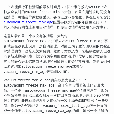
一个表能保持不被清理的最长时间是 20 亿个事务减去
上次
VACUUM
扫描全表时的
值。如果它超过该时间没有
vacuum_freeze_min_age
被清理，可能会导致数据丢失。要保证这不会发生，将在任何包含比
autovacuum_freeze_max_age
配置参数所指定的年龄更老的 XID
的未冻结行的表上调用自动清理（即使自动清理被禁用也会发生）。
这意味着如果一个表没有被清理，大约每
减去
事
autovacuum_freeze_max_age
vacuum_freeze_min_age
务就会在该表上调用一次自动清理。对那些为了空间回收目的而被正
常清理的表，这是无关紧要的。然而，对静态表（包括接收插入但没
有更新或删除的表）就没有为空间回收而清理的需要，因此尝试在非
常大的静态表上强制自动清理的间隔最大化会非常有用。显然我们可
以通过增加
或减少
autovacuum_freeze_max_age
来实现此目的。
vacuum_freeze_min_age
的实际最大值是 0.95 *
vacuum_freeze_table_age
，高于它的设置将被上限到最大
autovacuum_freeze_max_age
值。一个高于
的值没有意义，因为
autovacuum_freeze_max_age
不管怎样在那个点上都会触发一次防回卷自动清理，并且 0.95 的乘
数为在防回卷自动清理发生之前运行一次手动
留出了一些空
VACUUM
间。作为一种经验法则，
应当被设置
vacuum_freeze_table_age
成一个低于
的值，留出一个足够的
autovacuum_freeze_max_age