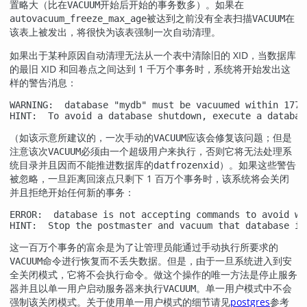
置略大（比在
开始后开始的事务数多）。如果在
VACUUM
被达到之前没有全表扫描
在
autovacuum_freeze_max_age
VACUUM
该表上被发出，将很快为该表强制一次自动清理。
如果出于某种原因自动清理无法从一个表中清除旧的 XID，当数据库
的最旧 XID 和回卷点之间达到 1 千万个事务时，系统将开始发出这
样的警告消息：
WARNING:  database "mydb" must be vacuumed within 17700
HINT:  To avoid a database shutdown, execute a databas
（如该示意所建议的，一次手动的
应该会修复该问题；但是
VACUUM
注意该次
必须由一个超级用户来执行，否则它将无法处理系
VACUUM
统目录并且因而不能推进数据库的
）。如果这些警告
datfrozenxid
被忽略，一旦距离回滚点只剩下 1 百万个事务时，该系统将会关闭
并且拒绝开始任何新的事务：
ERROR:  database is not accepting commands to avoid wr
HINT:  Stop the postmaster and vacuum that database in
这一百万个事务的富余是为了让管理员能通过手动执行所要求的
命令进行恢复而不丢失数据。但是，由于一旦系统进入到安
VACUUM
全关闭模式，它将不会执行命令。做这个操作的唯一方法是停止服务
器并且以单一用户启动服务器来执行
。单一用户模式中不会
VACUUM
强制该关闭模式。关于使用单一用户模式的细节请见
postgres
参考