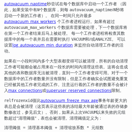
autovacuum_naptime
秒尝试在每个数据库中启动一个工作者 （因
此，如果安装中有
个数据库，则每
/
秒将
N
autovacuum_naptime
N
启动一个新的工作者）。 在同一时间只允许最多
autovacuum_max_workers
个工作者进程运行。如果有超过
个数据库需要被处理，下一个数据库将
autovacuum_max_workers
在第一个工作者结束后马上被处理。 每一个工作者进程将检查其数
据库中的每一个表并且在需要时执行
和/或
。 可以
VACUUM
ANALYZE
设置
log_autovacuum_min_duration
来监控自动清理工作者的活
动。
如果在一小段时间内多个大型表都变得可以被清理，所有的自动清理
工作者可能都会被占用来在一段长的时间内清理这些表。这将会造成
其他的表和数据库无法被清理，直到一个工作者变得可用。对于一个
数据库中的工作者数量并没有限制，但是工作者确实会试图避免重复
已经被其他工作者完成的工作。注意运行着的工作者的数量不会被计
入
max_connections
或
superuser_reserved_connections
限制。
值比
autovacuum_freeze_max_age
事务年龄更大的
relfrozenxid
表总是会被清理（这页表示这些表的冻结最大年龄被通过表的存储参
数修改过，参见后文）。否则，如果从上次
以来失效的元组
VACUUM
数超过
"清理阈值"
，表也会被清理。清理阈值定义为：
清理阈值 = 清理基本阈值 + 清理缩放系数 * 元组数