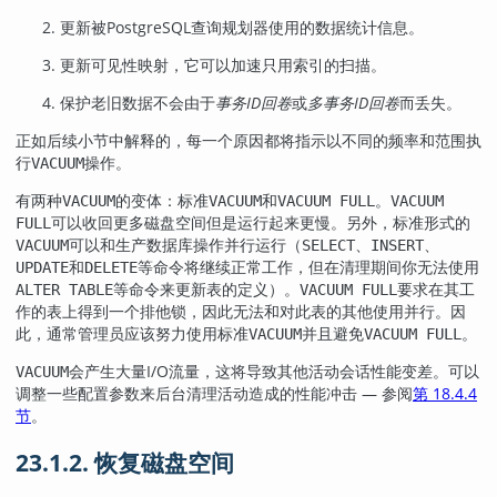
更新被
PostgreSQL
查询规划器使用的数据统计信息。
更新可见性映射，它可以加速只用索引的扫描。
保护老旧数据不会由于
事务ID回卷
或
多事务ID回卷
而丢失。
正如后续小节中解释的，每一个原因都将指示以不同的频率和范围执
行
操作。
VACUUM
有两种
的变体：标准
和
。
VACUUM
VACUUM
VACUUM FULL
VACUUM
可以收回更多磁盘空间但是运行起来更慢。另外，标准形式的
FULL
可以和生产数据库操作并行运行（
、
、
VACUUM
SELECT
INSERT
和
等命令将继续正常工作，但在清理期间你无法使用
UPDATE
DELETE
等命令来更新表的定义）。
要求在其工
ALTER TABLE
VACUUM FULL
作的表上得到一个排他锁，因此无法和对此表的其他使用并行。因
此，通常管理员应该努力使用标准
并且避免
。
VACUUM
VACUUM FULL
会产生大量I/O流量，这将导致其他活动会话性能变差。可以
VACUUM
调整一些配置参数来后台清理活动造成的性能冲击 — 参阅
第 18.4.4
节
。
23.1.2. 恢复磁盘空间