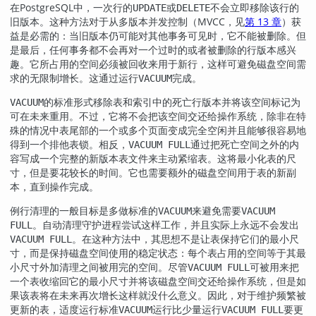
在
PostgreSQL
中，一次行的
或
不会立即移除该行的
UPDATE
DELETE
旧版本。这种方法对于从多版本并发控制（
MVCC
，见
第 13 章
）获
益是必需的：当旧版本仍可能对其他事务可见时，它不能被删除。但
是最后，任何事务都不会再对一个过时的或者被删除的行版本感兴
趣。它所占用的空间必须被回收来用于新行，这样可避免磁盘空间需
求的无限制增长。这通过运行
完成。
VACUUM
的标准形式移除表和索引中的死亡行版本并将该空间标记为
VACUUM
可在未来重用。不过，它将不会把该空间交还给操作系统，除非在特
殊的情况中表尾部的一个或多个页面变成完全空闲并且能够很容易地
得到一个排他表锁。相反，
通过把死亡空间之外的内
VACUUM FULL
容写成一个完整的新版本表文件来主动紧缩表。这将最小化表的尺
寸，但是要花较长的时间。它也需要额外的磁盘空间用于表的新副
本，直到操作完成。
例行清理的一般目标是多做标准的
来避免需要
VACUUM
VACUUM
。自动清理守护进程尝试这样工作，并且实际上永远不会发出
FULL
。在这种方法中，其思想不是让表保持它们的最小尺
VACUUM FULL
寸，而是保持磁盘空间使用的稳定状态：每个表占用的空间等于其最
小尺寸外加清理之间被用完的空间。尽管
可被用来把
VACUUM FULL
一个表收缩回它的最小尺寸并将该磁盘空间交还给操作系统，但是如
果该表将在未来再次增长这样就没什么意义。因此，对于维护频繁被
更新的表，适度运行标准
运行比少量运行
要更
VACUUM
VACUUM FULL