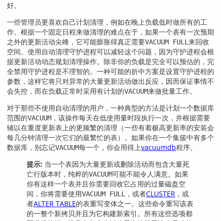
好。
一些管理员更喜欢自己计划清理，例如在晚上负载低时做所有的工
作。根据一个固定日程来做清理的难点在于，如果一个表有一次预期
之外的更新活动尖峰，它可能膨胀得真正需要
来回收
VACUUM FULL
空间。使用自动清理守护进程可以减轻这个问题，因为守护进程会根
据更新活动动态规划清理操作。除非你的负载是完全可以预估的，完
全禁用守护进程是不理智的。一种可能的折中方案是设置守护进程的
参数，这样它将只对异常的大量更新活动做出反应，因而保证事情不
会失控，而在负载正常时采用有计划的
来做批量工作。
VACUUM
对于那些不使用自动清理的用户，一种典型的方法是计划一个数据库
范围的
，该操作每天在低使用量时段执行一次，并根据需要
VACUUM
辅以在重度更新表上的更频繁的清理（一些有着极高更新率的安装会
每几分钟清理一次它们的最繁忙的表）。如果你在一个集簇中有多个
数据库，别忘记
每一个，你会用得上
vacuumdb
程序。
VACUUM
提示:
当一个表因为大量更新或删除活动而包含大量死
亡行版本时，纯粹的
可能不能令人满意。如果
VACUUM
你有这样一个表并且你需要回收它占用的过量磁盘空
间，你将需要使用
，或者
CLUSTER
，或
VACUUM FULL
者
ALTER TABLE
的表重写变体之一。这些命令重写该表
的一整个新拷贝并且为它构建新索引。所有这些选项都