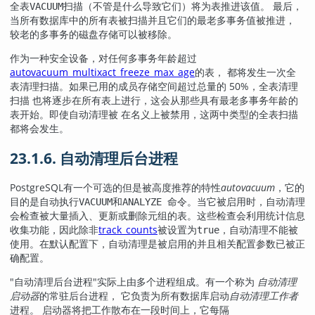
全表
扫描（不管是什么导致它们）将为表推进该值。 最后，
VACUUM
当所有数据库中的所有表被扫描并且它们的最老多事务值被推进，
较老的多事务的磁盘存储可以被移除。
作为一种安全设备，对任何多事务年龄超过
autovacuum_multixact_freeze_max_age
的表， 都将发生一次全
表清理扫描。如果已用的成员存储空间超过总量的 50%，全表清理
扫描 也将逐步在所有表上进行，这会从那些具有最老多事务年龄的
表开始。即使自动清理被 在名义上被禁用，这两中类型的全表扫描
都将会发生。
23.1.6. 自动清理后台进程
PostgreSQL
有一个可选的但是被高度推荐的特性
autovacuum
，它的
目的是自动执行
和
命令。当它被启用时，自动清理
VACUUM
ANALYZE
会检查被大量插入、更新或删除元组的表。这些检查会利用统计信息
收集功能，因此除非
track_counts
被设置为
，自动清理不能被
true
使用。在默认配置下，自动清理是被启用的并且相关配置参数已被正
确配置。
"自动清理后台进程"
实际上由多个进程组成。有一个称为
自动清理
启动器
的常驻后台进程， 它负责为所有数据库启动
自动清理工作者
进程。 启动器将把工作散布在一段时间上，它每隔