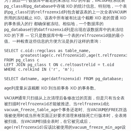
为了跟踪一个数据库中最老的未冻结 XID 的年龄，
在系统表
VACUUM
和
中存储 XID 的统计信息。特别地，一个表
pg_class
pg_database
的
行的
列包含被该表的上一次全表
pg_class
relfrozenxid
VACUUM
所用的冻结截止 XID。该表中所有被有比这个截断 XID 老的普通 XID
的事务插入的行 都确保被冻结。相似地，一个数据库的
行的
列是出现在该数据库中的未冻结
pg_database
datfrozenxid
XID 的下界 — 它只是数据库中每一个表的
值的最小
relfrozenxid
值。一种检查这些信息的方便方法是执行这样的查询：
SELECT c.oid::regclass as table_name,

       greatest(age(c.relfrozenxid),age(t.relfrozenxid)
FROM pg_class c

LEFT JOIN pg_class t ON c.reltoastrelid = t.oid

WHERE c.relkind IN ('r', 'm');

SELECT datname, age(datfrozenxid) FROM pg_database;
列度量从该截断 XID 到当前事务 XID 的事务数。
age
通常只扫描从上次清理后备修改过的页面，但是只有当全表
VACUUM
被扫描时
才能被推进。当
比
relfrozenxid
relfrozenxid
个事务还老时、当
的
选
vacuum_freeze_table_age
VACUUM
FREEZE
项被使用时或当所有页面正好要求清理来移除死亡行版本时，全表将
被扫描。当
扫描全表时，在它被完成后，
VACUUM
应该比被使用的
设
age(relfrozenxid)
vacuum_freeze_min_age