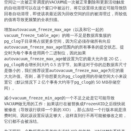
空间让一次被正常调度的
或一次被正常删除和更新活动触发
VACUUM
的自动清理可以在这个窗口中被运行。将它设置得太接近可能导致防
回卷自动清理，即使该表最近因为回收空间的目的被清理过，而较低
的值将导致更频繁的全表扫描。
增加
（以及和它一起的
autovacuum_freeze_max_age
）的唯一不足是数据库集簇的
vacuum_freeze_table_age
子目录将占据更多空间，因为它必须存储所有向后
pg_clog
范围内的所有事务的提交状态。提
autovacuum_freeze_max_age
交时为每个事务使用两个二进制位，因此如果
被设置为它的最大允许值 20 亿，
autovacuum_freeze_max_age
将会增长到大约 0.5 吉字节。如果这对于你的总数据库尺寸
pg_clog
是微小的，我们推荐设置
为它的最
autovacuum_freeze_max_age
大允许值。否则，基于你想要允许
使用的存储空间大小来设
pg_clog
置它（默认情况下 2 亿个事务大约等于
的 50 MB存储空
pg_clog
间）。
减小
的一个不足之处是它可能导致
vacuum_freeze_min_age
做无用的工作：如果该行在被替换成
之后很快就
VACUUM
FrozenXID
被修改（导致该行获得一个新的 XID），那么冻结一个行版本就是浪
费时间。因此该设置应该足够大，这样直到行不再可能被修改之前，
它们都不会被冻结。