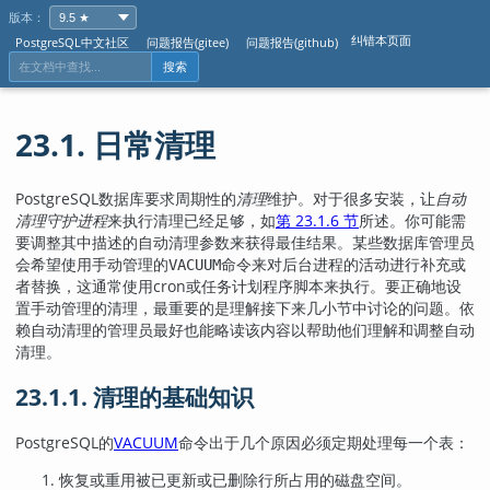
版本：
纠错本页面
PostgreSQL中文社区
问题报告(gitee)
问题报告(github)
搜索
23.1. 日常清理
PostgreSQL
数据库要求周期性的
清理
维护。对于很多安装，让
自动
清理守护进程
来执行清理已经足够，如
第 23.1.6 节
所述。你可能需
要调整其中描述的自动清理参数来获得最佳结果。某些数据库管理员
会希望使用手动管理的
命令来对后台进程的活动进行补充或
VACUUM
者替换，这通常使用
cron
或
任务计划程序
脚本来执行。要正确地设
置手动管理的清理，最重要的是理解接下来几小节中讨论的问题。依
赖自动清理的管理员最好也能略读该内容以帮助他们理解和调整自动
清理。
23.1.1. 清理的基础知识
PostgreSQL
的
VACUUM
命令出于几个原因必须定期处理每一个表：
恢复或重用被已更新或已删除行所占用的磁盘空间。