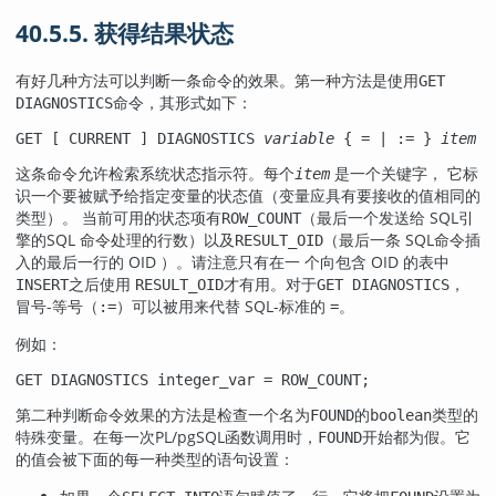
40.5.5. 获得结果状态
有好几种方法可以判断一条命令的效果。第一种方法是使用
GET
命令，其形式如下：
DIAGNOSTICS
GET [
 CURRENT 
] DIAGNOSTICS 
variable
 { = | := } 
item
 [
这条命令允许检索系统状态指示符。每个
是一个关键字， 它标
item
识一个要被赋予给指定变量的状态值（变量应具有要接收的值相同的
类型）。 当前可用的状态项有
（最后一个发送给
SQL
引
ROW_COUNT
擎的
SQL
命令处理的行数）以及
（最后一条
SQL
命令插
RESULT_OID
入的最后一行的 OID ）。请注意只有在一 个向包含 OID 的表中
之后使用
才有用。对于
，
INSERT
RESULT_OID
GET DIAGNOSTICS
冒号-等号（
）可以被用来代替 SQL-标准的
。
:=
=
例如：
GET DIAGNOSTICS integer_var = ROW_COUNT;
第二种判断命令效果的方法是检查一个名为
的
类型的
FOUND
boolean
特殊变量。在每一次
PL/pgSQL
函数调用时，
开始都为假。它
FOUND
的值会被下面的每一种类型的语句设置：