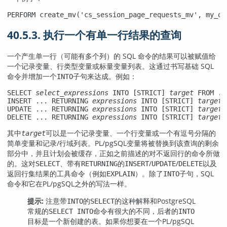
PERFORM create_mv('cs_session_page_requests_mv', my_qu
40.5.3. 执行一个有单一行结果的查询
一个产生单一行（可能有多个列）的 SQL 命令的结果可以被赋值给
一个记录变量、行类型变量或标量变量列表。这通过书写基础 SQL
命令并增加一个
子句来达成。例如：
INTO
SELECT 
select_expressions
 INTO [
STRICT
] 
target
 FROM ...
INSERT ... RETURNING 
expressions
 INTO [
STRICT
] 
target
;

UPDATE ... RETURNING 
expressions
 INTO [
STRICT
] 
target
;

DELETE ... RETURNING 
expressions
 INTO [
STRICT
] 
target
;
其中
可以是一个记录变量、一个行变量或一个有逗号分隔的
target
简单变量和记录/行域列表。
PL/pgSQL
变量将被替换到该查询的剩余
部分中，并且计划会被缓存，正如之前描述的对不返回行的命令所做
的。这对
、带有
的
/
/
以及
SELECT
RETURNING
INSERT
UPDATE
DELETE
返回行集结果的工具命令（例如
）。除了
子句，SQL
EXPLAIN
INTO
命令和它在
PL/pgSQL
之外的写法一样。
提示:
注意带
的
的这种解释和
PostgreSQL
INTO
SELECT
常规的
命令有很大的不同，后者的
SELECT INTO
INTO
目标是一个新创建的表。如果你想要在一个
PL/pgSQL