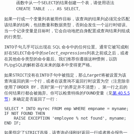
函数中从一个
的结果创建一个表，请使用语法
SELECT
。
CREATE TABLE ... AS SELECT
如果一行或一个变量列表被用作目标，该查询的结果列必须完全匹配
该结果的结构，包括数量和数据类型，否则会发生一个运行时错误。
当一个记录变量是目标时，它会自动地把自身配置成查询结果列组成
的行类型。
子句几乎可以出现在 SQL 命令中的任何位置。通常它被写成刚
INTO
好在
命令中的
列表之前或之后，或者
SELECT
select_expressions
在其他命令类型的命令最后。我们推荐你遵循这种惯例，以防
PL/pgSQL
的解析器在未来的版本中变得更严格。
如果
没有在
子句中被指定，那么
将被设置为该
STRICT
INTO
target
查询返回的第一个行，或者在该查询不返回行时设置为空（注意除非
使用了
，否则
"第一行"
的界定并不清楚）。第一行之后的
ORDER BY
任何结果行都会被抛弃。你可以检查特殊的
变量（见
第 40.5.5
FOUND
节
）来确定是否返回了一行：
SELECT * INTO myrec FROM emp WHERE empname = myname;

IF NOT FOUND THEN

    RAISE EXCEPTION 'employee % not found', myname;

END IF;
如果指定了
选项，该查询必须刚好返回一行或者将会报告一
STRICT