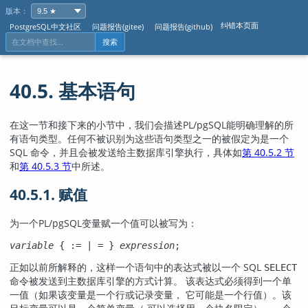
版本：
纠错本页面
PostgreSQL中文社区
问题报告(gitee)
问题报告(github)
搜索
40.5. 基本语句
在这一节和接下来的小节中，我们会描述
PL/pgSQL
能明确理解的所
有语句类型。任何不被识别为这些语句类型之一的被假定为是一个
SQL 命令，并且会被发送给主数据库引擎执行，具体如
第 40.5.2 节
和
第 40.5.3 节
中所述。
40.5.1. 赋值
为一个
PL/pgSQL
变量赋一个值可以被写为：
variable
 { := | = } 
expression
;
正如以前所解释的，这样一个语句中的表达式被以一个 SQL
SELECT
命令被发送到主数据库引擎的方式计算。 该表达式必须得到一个单
一值（如果该变量是一个行或记录变量， 它可能是一个行值）。该