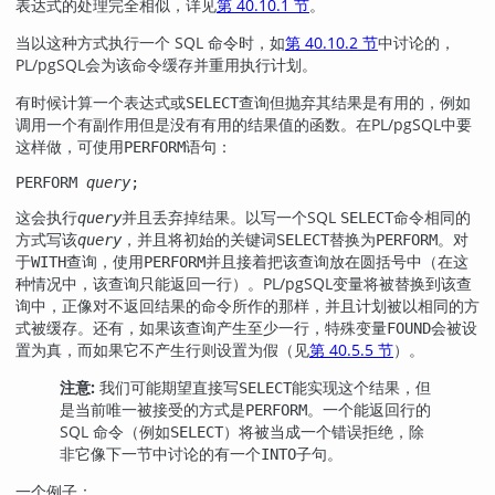
表达式的处理完全相似，详见
第 40.10.1 节
。
当以这种方式执行一个 SQL 命令时，如
第 40.10.2 节
中讨论的，
PL/pgSQL
会为该命令缓存并重用执行计划。
有时候计算一个表达式或
查询但抛弃其结果是有用的，例如
SELECT
调用一个有副作用但是没有有用的结果值的函数。在
PL/pgSQL
中要
这样做，可使用
语句：
PERFORM
PERFORM 
query
;
这会执行
并且丢弃掉结果。以写一个SQL
命令相同的
query
SELECT
方式写该
，并且将初始的关键词
替换为
。对
query
SELECT
PERFORM
于
查询，使用
并且接着把该查询放在圆括号中（在这
WITH
PERFORM
种情况中，该查询只能返回一行）。
PL/pgSQL
变量将被替换到该查
询中，正像对不返回结果的命令所作的那样，并且计划被以相同的方
式被缓存。还有，如果该查询产生至少一行，特殊变量
会被设
FOUND
置为真，而如果它不产生行则设置为假（见
第 40.5.5 节
）。
注意:
我们可能期望直接写
能实现这个结果，但
SELECT
是当前唯一被接受的方式是
。一个能返回行的
PERFORM
SQL 命令（例如
）将被当成一个错误拒绝，除
SELECT
非它像下一节中讨论的有一个
子句。
INTO
一个例子：