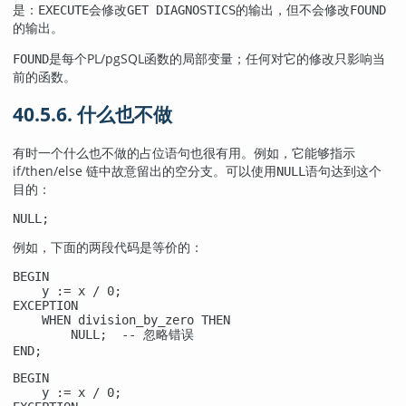
是：
会修改
的输出，但不会修改
EXECUTE
GET DIAGNOSTICS
FOUND
的输出。
是每个
PL/pgSQL
函数的局部变量；任何对它的修改只影响当
FOUND
前的函数。
40.5.6. 什么也不做
有时一个什么也不做的占位语句也很有用。例如，它能够指示
if/then/else 链中故意留出的空分支。可以使用
语句达到这个
NULL
目的：
NULL;
例如，下面的两段代码是等价的：
BEGIN

    y := x / 0;

EXCEPTION

    WHEN division_by_zero THEN

        NULL;  -- 忽略错误

END;
BEGIN

    y := x / 0;
