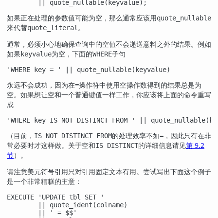
        || quote_nullable(keyvalue);
如果正在处理的参数值可能为空，那么通常应该用
quote_nullable
来代替
。
quote_literal
通常，必须小心地确保查询中的空值不会递送意料之外的结果。例如
如果
为空，下面的
子句
keyvalue
WHERE
'WHERE key = ' || quote_nullable(keyvalue)
永远不会成功，因为在
操作符中使用空操作数得到的结果总是为
=
空。如果想让空和一个普通键值一样工作，你应该将上面的命令重写
成
'WHERE key IS NOT DISTINCT FROM ' || quote_nullable(ke
（目前，
的处理效率不如
，因此只有在非
IS NOT DISTINCT FROM
=
常必要时才这样做。关于空和
的详细信息请见
第 9.2
IS DISTINCT
节
）。
请注意美元符号引用只对引用固定文本有用。尝试写出下面这个例子
是一个非常糟糕的主意：
EXECUTE 'UPDATE tbl SET '

        || quote_ident(colname)

        || ' = $$'
