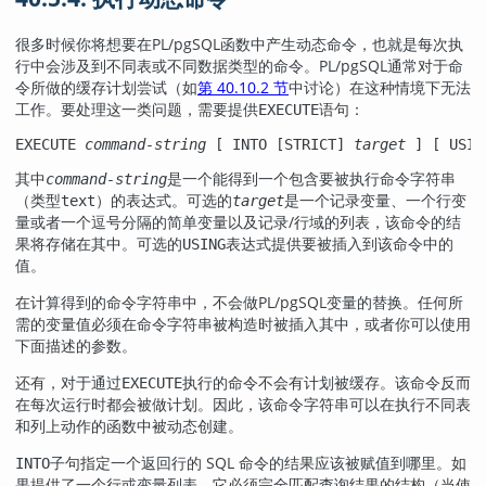
很多时候你将想要在
PL/pgSQL
函数中产生动态命令，也就是每次执
行中会涉及到不同表或不同数据类型的命令。
PL/pgSQL
通常对于命
令所做的缓存计划尝试（如
第 40.10.2 节
中讨论）在这种情境下无法
工作。要处理这一类问题，需要提供
语句：
EXECUTE
EXECUTE 
command-string
 [
 INTO [
STRICT
] 
target
] [
 USIN
其中
是一个能得到一个包含要被执行命令字符串
command-string
（类型
）的表达式。可选的
是一个记录变量、一个行变
text
target
量或者一个逗号分隔的简单变量以及记录/行域的列表，该命令的结
果将存储在其中。可选的
表达式提供要被插入到该命令中的
USING
值。
在计算得到的命令字符串中，不会做
PL/pgSQL
变量的替换。任何所
需的变量值必须在命令字符串被构造时被插入其中，或者你可以使用
下面描述的参数。
还有，对于通过
执行的命令不会有计划被缓存。该命令反而
EXECUTE
在每次运行时都会被做计划。因此，该命令字符串可以在执行不同表
和列上动作的函数中被动态创建。
子句指定一个返回行的 SQL 命令的结果应该被赋值到哪里。如
INTO
果提供了一个行或变量列表，它必须完全匹配查询结果的结构（当使