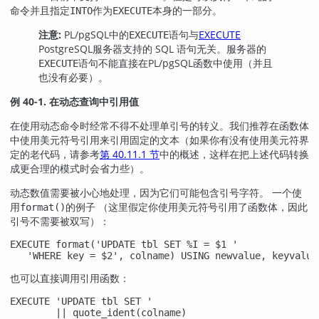
命令并且指定
作为
本身的一部分。
INTO
EXECUTE
注意:
PL/pgSQL
中的
语句与
EXECUTE
EXECUTE
PostgreSQL
服务器支持的 SQL 语句无关。服务器的
语句不能直接在
PL/pgSQL
函数中使用（并且
EXECUTE
也没有必要）。
例 40-1. 在动态查询中引用值
在使用动态命令时经常不得不处理单引号的转义。我们推荐在函数体
中使用美元符号引用来引用固定的文本（如果你有没有使用美元符界
定的老代码，请参考
第 40.11.1 节
中的概述，这样在把上述代码转换
成更合理的模式时会省力些）。
动态数值需要被小心地处理，因为它们可能包含引号字符。 一个使
用
的例子 （这里假定你使用美元符号引用了函数体，因此
format()
引号不需要被双写）：
EXECUTE format('UPDATE tbl SET %I = $1 '

   'WHERE key = $2', colname) USING newvalue, keyvalue
也可以直接调用引用函数：
EXECUTE 'UPDATE tbl SET '

        || quote_ident(colname)
