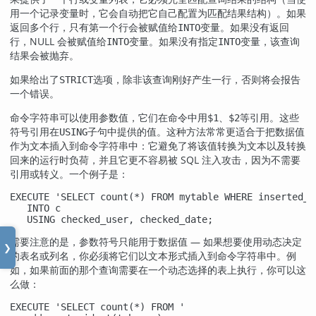
用一个记录变量时，它会自动把它自己配置为匹配结果结构）。如果
返回多个行，只有第一个行会被赋值给
变量。如果没有返回
INTO
行，NULL 会被赋值给
变量。如果没有指定
变量，该查询
INTO
INTO
结果会被抛弃。
如果给出了
选项，除非该查询刚好产生一行，否则将会报告
STRICT
一个错误。
命令字符串可以使用参数值，它们在命令中用
、
等引用。这些
$1
$2
符号引用在
子句中提供的值。这种方法常常更适合于把数据值
USING
作为文本插入到命令字符串中：它避免了将该值转换为文本以及转换
回来的运行时负荷，并且它更不容易被 SQL 注入攻击，因为不需要
引用或转义。一个例子是：
EXECUTE 'SELECT count(*) FROM mytable WHERE inserted_b
   INTO c

   USING checked_user, checked_date;
需要注意的是，参数符号只能用于数据值 — 如果想要使用动态决定
❯
的表名或列名，你必须将它们以文本形式插入到命令字符串中。例
如，如果前面的那个查询需要在一个动态选择的表上执行，你可以这
么做：
EXECUTE 'SELECT count(*) FROM '
