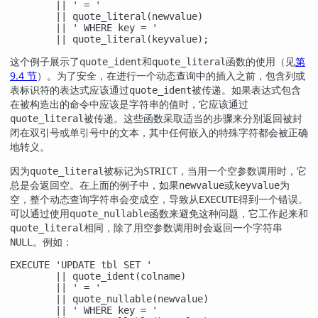
        || ' = '

        || quote_literal(newvalue)

        || ' WHERE key = '

        || quote_literal(keyvalue);
这个例子展示了
和
函数的使用（见
第
quote_ident
quote_literal
9.4 节
）。为了安全，在进行一个动态查询中的插入之前，包含列或
表标识符的表达式应该通过
被传递。如果表达式包含
quote_ident
在被构造出的命令中应该是字符串的值时，它应该通过
被传递。这些函数采取适当的步骤来分别返回被封
quote_literal
闭在双引号或单引号中的文本，其中任何嵌入的特殊字符都会被正确
地转义。
因为
被标记为
，当用一个空参数调用时，它
quote_literal
STRICT
总是会返回空。在上面的例子中，如果
或
为
newvalue
keyvalue
空，整个动态查询字符串会变成空，导致从
得到一个错误。
EXECUTE
可以通过使用
函数来避免这种问题，它工作起来和
quote_nullable
相同，除了用空参数调用时会返回一个字符串
quote_literal
。例如：
NULL
EXECUTE 'UPDATE tbl SET '

        || quote_ident(colname)

        || ' = '

        || quote_nullable(newvalue)

        || ' WHERE key = '
