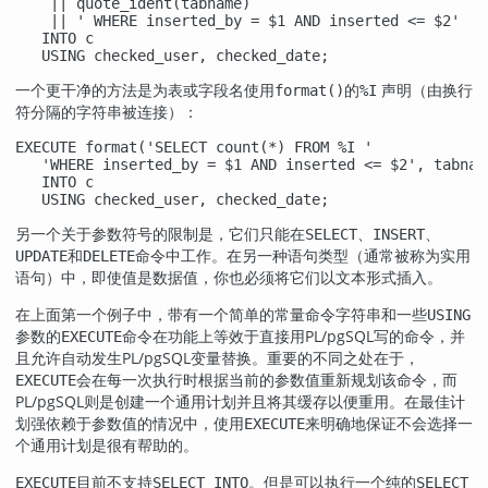
    || quote_ident(tabname)

    || ' WHERE inserted_by = $1 AND inserted <= $2'

   INTO c

   USING checked_user, checked_date;
一个更干净的方法是为表或字段名使用
的
声明（由换行
format()
%I
符分隔的字符串被连接）：
EXECUTE format('SELECT count(*) FROM %I '

   'WHERE inserted_by = $1 AND inserted <= $2', tabname
   INTO c

   USING checked_user, checked_date;
另一个关于参数符号的限制是，它们只能在
、
、
SELECT
INSERT
和
命令中工作。在另一种语句类型（通常被称为实用
UPDATE
DELETE
语句）中，即使值是数据值，你也必须将它们以文本形式插入。
在上面第一个例子中，带有一个简单的常量命令字符串和一些
USING
参数的
命令在功能上等效于直接用
PL/pgSQL
写的命令，并
EXECUTE
且允许自动发生
PL/pgSQL
变量替换。重要的不同之处在于，
会在每一次执行时根据当前的参数值重新规划该命令，而
EXECUTE
PL/pgSQL
则是创建一个通用计划并且将其缓存以便重用。在最佳计
划强依赖于参数值的情况中，使用
来明确地保证不会选择一
EXECUTE
个通用计划是很有帮助的。
目前不支持
。但是可以执行一个纯的
EXECUTE
SELECT INTO
SELECT