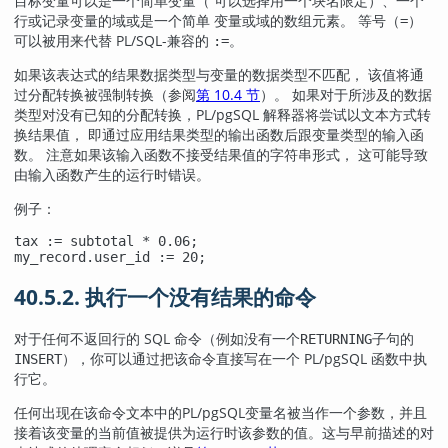
目标变量可以是一个简单变量（ 可以选择用一个块名限定）、一个
行或记录变量的域或是一个简单 变量或域的数组元素。 等号（
）
=
可以被用来代替 PL/SQL-兼容的
。
:=
如果该表达式的结果数据类型与变量的数据类型不匹配， 该值将通
过分配转换被强制转换（参阅
第 10.4 节
）。 如果对于所涉及的数据
类型对没有已知的分配转换，
PL/pgSQL
解释器将尝试以文本方式转
换结果值， 即通过应用结果类型的输出函数后跟变量类型的输入函
数。 注意如果该输入函数不接受结果值的字符串形式， 这可能导致
由输入函数产生的运行时错误。
例子：
tax := subtotal * 0.06;

my_record.user_id := 20;
40.5.2. 执行一个没有结果的命令
对于任何不返回行的 SQL 命令（例如没有一个
子句的
RETURNING
），你可以通过把该命令直接写在一个
PL/pgSQL
函数中执
INSERT
行它。
任何出现在该命令文本中的
PL/pgSQL
变量名被当作一个参数，并且
接着该变量的当前值被提供为运行时该参数的值。这与早前描述的对