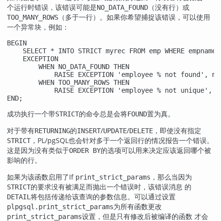
个运行时错误，该错误可能是
（没有行）或
NO_DATA_FOUND
（多于一行）。如果你希望捕捉该错误，可以使用
TOO_MANY_ROWS
一个异常块，例如：
BEGIN

    SELECT * INTO STRICT myrec FROM emp WHERE empname =
    EXCEPTION

        WHEN NO_DATA_FOUND THEN

            RAISE EXCEPTION 'employee % not found', myn
        WHEN TOO_MANY_ROWS THEN

            RAISE EXCEPTION 'employee % not unique', my
END;
成功执行一个带
的命令总是会将
置为真。
STRICT
FOUND
对于带有
的
/
/
，即使没有指定
RETURNING
INSERT
UPDATE
DELETE
，
PL/pgSQL
也会针对多于一个返回行的情况报告一个错误。
STRICT
这是因为没有类似于
的选项可以用来决定应该返回哪个被
ORDER BY
影响的行。
如果为该函数启用了If
，那么当因为
print_strict_params
的要求没有被满足而抛出一个错误时，该错误消息 的
STRICT
将包括传递给该查询的参数信息。可以通过设置
DETAIL
为所有函数更改
plpgsql.print_strict_params
设置，但是只有修改后被编译的函数 才会
print_strict_params