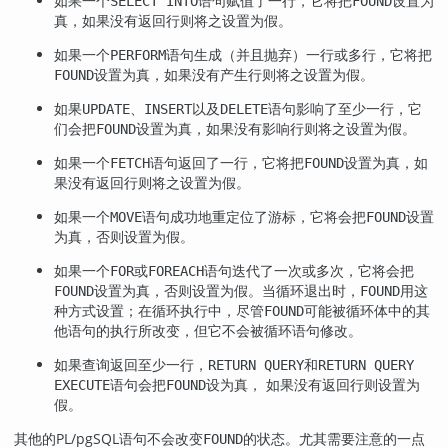
如果一个
语句赋值了一行，它将把
设置为
SELECT INTO
FOUND
真，如果没有返回行则将之设置为假。
如果一个
语句生成（并且抛弃）一行或多行，它将把
PERFORM
设置为真，如果没有产生行则将之设置为假。
FOUND
如果
、
以及
语句影响了至少一行，它
UPDATE
INSERT
DELETE
们会把
设置为真，如果没有影响行则将之设置为假。
FOUND
如果一个
语句返回了一行，它将把
设置为真，如
FETCH
FOUND
果没有返回行则将之设置为假。
如果一个
语句成功地重定位了游标，它将会把
设置
MOVE
FOUND
为真，否则设置为假。
如果一个
或
语句迭代了一次或多次，它将会把
FOR
FOREACH
设置为真，否则设置为假。当循环退出时，
用这
FOUND
FOUND
种方式设置；在循环执行中，尽管
可能被循环体中的其
FOUND
他语句的执行所改变，但它不会被循环语句修改。
如果查询返回至少一行，
和
RETURN QUERY
RETURN QUERY
语句会把
设为真， 如果没有返回行则设置为
EXECUTE
FOUND
假。
其他的
PL/pgSQL
语句不会改变
的状态。尤其需要注意的一点
FOUND