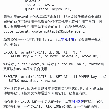
        || newvalue

        || '$$ WHERE key = '

        || quote_literal(keyvalue);
因为如果
的内容碰巧含有
，那么这段代码就会出问题。
newvalue
$$
同样的缺点可能适用于你选择的任何其他美元符号引用定界符。因
此，要想安全地引用事先不知道的文本，
必须
恰当地使用
、
或
。
quote_literal
quote_nullable
quote_ident
动态 SQL 语句也可以使用
（见
第 9.4 节
）函数来安全地构
format
造。例如：
EXECUTE format('UPDATE tbl SET %I = %L '

   'WHERE key = %L', colname, newvalue, keyvalue);
等效于
，
等效于
。
函
%I
quote_ident
%L
quote_nullable
format
数可以和
子句联合使用：
USING
EXECUTE format('UPDATE tbl SET %I = $1 WHERE key = $2',
   USING newvalue, keyvalue;
这种形式更好，因为变量以其本地数据类型格式处理， 而不是无条
件地将它们转换为文本并通过
引用它们。它也更有效。
%L
动态命令和
的一个更大的例子可以在
例 40-9
中找到，它会
EXECUTE
构建并且执行一个
命令来定义一个新的函数。
CREATE FUNCTION