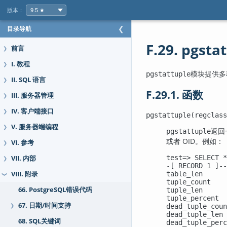
版本：
目录导航
❮
F.29. pgsta
前言
❯
I. 教程
❯
模块提供多
pgstattuple
II. SQL 语言
❯
F.29.1. 函数
III. 服务器管理
❯
IV. 客户端接口
❯
pgstattuple(regclass
V. 服务器端编程
❯
返回
pgstattuple
或者 OID。例如：
VI. 参考
❯
test=> SELECT *
VII. 内部
❯
-[ RECORD 1 ]--
VIII. 附录
table_len      
❯
tuple_count    
66. PostgreSQL错误代码
tuple_len      
tuple_percent  
67. 日期/时间支持
❯
dead_tuple_coun
dead_tuple_len 
68. SQL关键词
dead_tuple_perc