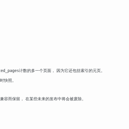
计数的多一个页面， 因为它还包括索引的元页。
ted_pages
即时快照。
后兼容而保留， 在某些未来的发布中将会被废除。