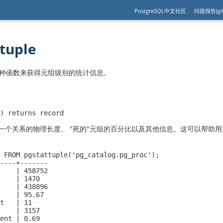
PostgreSQL中文社区
问题报告(git
ttuple
种函数来获得元组级别的统计信息。
) returns record
一个关系的物理长度、
"死的"
元组的百分比以及其他信息。这可以帮助用
 FROM pgstattuple('pg_catalog.pg_proc');

----+-------

    | 458752

    | 1470

    | 438896

    | 95.67

t   | 11

    | 3157

ent | 0.69
