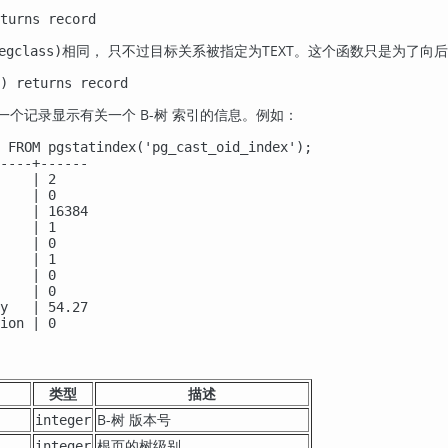
turns record
相同， 只不过目标关系被指定为TEXT。这个函数只是为了向
egclass)
) returns record
一个记录显示有关一个 B-树 索引的信息。例如：
 FROM pgstatindex('pg_cast_oid_index');

----+------

    | 2

    | 0

    | 16384

    | 1

    | 0

    | 1

    | 0

    | 0

y   | 54.27

tion | 0
类型
描述
B-树 版本号
integer
根页的树级别
integer