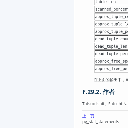
table_len
scanned_percen
approx_tuple_c
approx_tuple_l
approx_tuple_p
dead_tuple_cou
dead_tuple_len
dead_tuple_per
approx_free_sp
approx_free_pe
在上面的输出中，
F.29.2. 作者
Tatsuo Ishii、Satoshi 
上一页
pg_stat_statements