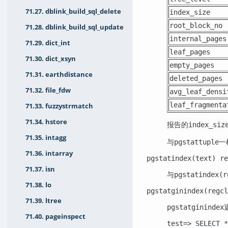
71.27. dblink_build_sql_delete
index_size
root_block_no
71.28. dblink_build_sql_update
internal_pages
71.29. dict_int
leaf_pages
71.30. dict_xsyn
empty_pages
71.31. earthdistance
deleted_pages
71.32. file_fdw
avg_leaf_densi
leaf_fragmenta
71.33. fuzzystrmatch
71.34. hstore
报告的
index_siz
71.35. intagg
与
一
pgstattuple
71.36. intarray
pgstatindex(text) re
71.37. isn
与
pgstatindex(r
71.38. lo
pgstatginindex(regcl
71.39. ltree
pgstatginindex
71.40. pageinspect
test=> SELECT *