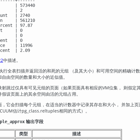
------+-------

      | 573440

      | 2

unt   | 2740

n     | 561210

rcent | 97.87

t     | 0

      | 0

ent   | 0

ce    | 11996

cent  | 2.09
22
中描述。
执行全表扫描并返回活的和死的元组 （及其大小）和可用空间的精确计
和自由空间的数量和大小的近似值。
映射跳过仅具有可见元组的页面（如果页面具有相应的VM位集， 则假定
并假设页面上的其余空间由活的元组占用。
面，它会扫描每个元组，在适当的计数器中记录其存在和大小， 并加上
UM估计pg_class.reltuples相同的方式）。
输出字段
ple_approx
类型
描述