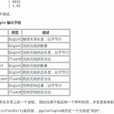
    | 8932

    | 1.95
中描述。
输出字段
ple
类型
描述
物理关系长度，以字节计
bigint
活的元组的数量
bigint
活的元组的总长度，以字节计
bigint
活的元组的百分比
float8
死的元组的数量
nt
bigint
死的元组的总长度，以字节计
bigint
死的元组的百分比
cent
float8
空闲空间总量，以字节计
bigint
空闲空间的百分比
float8
求在关系上的一个读锁。 因此结果不能反映一个即时快照，并发更新将
返回假，
就判定一个元组是
"死的"
。
tisfiesDirty
pgstattuple