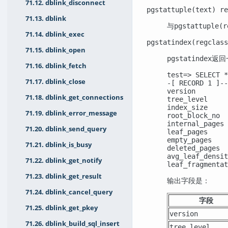
71.12. dblink_disconnect
pgstattuple(text) re
71.13. dblink
与
pgstattuple(r
71.14. dblink_exec
pgstatindex(regclass
71.15. dblink_open
返回
pgstatindex
71.16. dblink_fetch
test=> SELECT *
71.17. dblink_close
-[ RECORD 1 ]--
version        
71.18. dblink_get_connections
tree_level     
index_size     
71.19. dblink_error_message
root_block_no  
internal_pages 
71.20. dblink_send_query
leaf_pages     
empty_pages    
71.21. dblink_is_busy
deleted_pages  
avg_leaf_densit
71.22. dblink_get_notify
leaf_fragmenta
71.23. dblink_get_result
输出字段是：
71.24. dblink_cancel_query
字段
71.25. dblink_get_pkey
version
71.26. dblink_build_sql_insert
tree_level