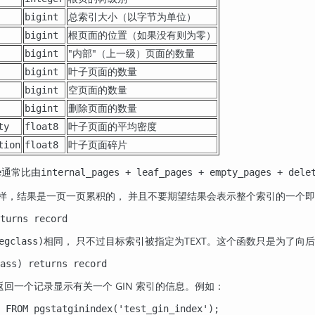
总索引大小（以字节为单位）
bigint
根页面的位置（如果没有则为零）
bigint
"内部"
（上一级）页面的数量
bigint
叶子页面的数量
bigint
空页面的数量
bigint
删除页面的数量
bigint
叶子页面的平均密度
ty
float8
叶子页面碎片
tion
float8
通常比由
e
internal_pages + leaf_pages + empty_pages + dele
样，结果是一页一页累积的， 并且不要期望结果会表示整个索引的一个
turns record
相同， 只不过目标索引被指定为TEXT。这个函数只是为了向
egclass)
ass) returns record
返回一个记录显示有关一个 GIN 索引的信息。例如：
 FROM pgstatginindex('test_gin_index');
