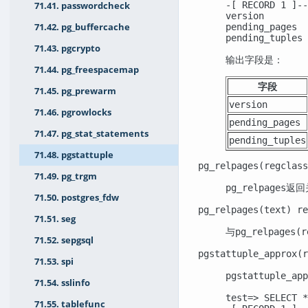
-[ RECORD 1 ]--
71.41. passwordcheck
version        
71.42. pg_buffercache
pending_pages  
pending_tuples 
71.43. pgcrypto
输出字段是：
71.44. pg_freespacemap
字段
71.45. pg_prewarm
version
71.46. pgrowlocks
pending_pages
71.47. pg_stat_statements
pending_tuples
71.48. pgstattuple
pg_relpages(regclass
71.49. pg_trgm
返回
pg_relpages
71.50. postgres_fdw
pg_relpages(text) re
71.51. seg
与
pg_relpages(r
71.52. sepgsql
pgstattuple_approx(r
71.53. spi
pgstattuple_app
71.54. sslinfo
test=> SELECT *
71.55. tablefunc