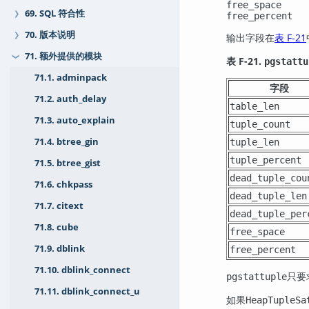
free_space     
69. SQL 符合性
❯
free_percent   
70. 版本说明
❯
输出字段在
表 F-21
71. 额外提供的模块
❯
表 F-21.
pgstattu
71.1. adminpack
字段
71.2. auth_delay
table_len
71.3. auto_explain
tuple_count
71.4. btree_gin
tuple_len
tuple_percent
71.5. btree_gist
dead_tuple_cou
71.6. chkpass
dead_tuple_len
71.7. citext
dead_tuple_per
71.8. cube
free_space
71.9. dblink
free_percent
71.10. dblink_connect
只要
pgstattuple
71.11. dblink_connect_u
如果
HeapTupleSa