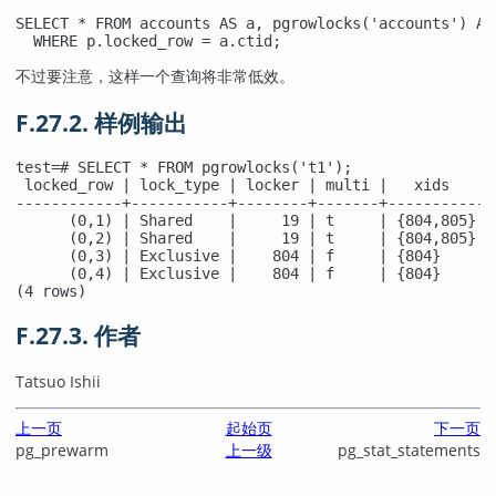
SELECT * FROM accounts AS a, pgrowlocks('accounts') AS 
  WHERE p.locked_row = a.ctid;
不过要注意，这样一个查询将非常低效。
F.27.2. 样例输出
test=# SELECT * FROM pgrowlocks('t1');

 locked_row | lock_type | locker | multi |   xids    | 
------------+-----------+--------+-------+-----------+-
      (0,1) | Shared    |     19 | t     | {804,805} | 
      (0,2) | Shared    |     19 | t     | {804,805} | 
      (0,3) | Exclusive |    804 | f     | {804}     | 
      (0,4) | Exclusive |    804 | f     | {804}     | 
(4 rows)
F.27.3. 作者
Tatsuo Ishii
上一页
起始页
下一页
pg_prewarm
上一级
pg_stat_statements