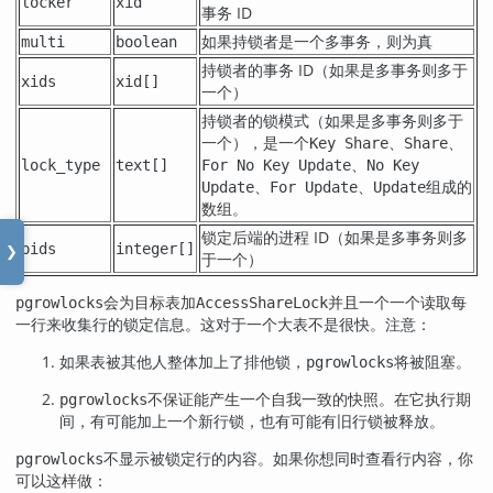
locker
xid
事务 ID
如果持锁者是一个多事务，则为真
multi
boolean
持锁者的事务 ID（如果是多事务则多于
xids
xid[]
一个）
持锁者的锁模式（如果是多事务则多于
一个），是一个
、
、
Key Share
Share
、
lock_type
text[]
For No Key Update
No Key
、
、
组成的
Update
For Update
Update
数组。
锁定后端的进程 ID（如果是多事务则多
pids
integer[]
❯
于一个）
会为目标表加
并且一个一个读取每
pgrowlocks
AccessShareLock
一行来收集行的锁定信息。这对于一个大表不是很快。注意：
如果表被其他人整体加上了排他锁，
将被阻塞。
pgrowlocks
不保证能产生一个自我一致的快照。在它执行期
pgrowlocks
间，有可能加上一个新行锁，也有可能有旧行锁被释放。
不显示被锁定行的内容。如果你想同时查看行内容，你
pgrowlocks
可以这样做：