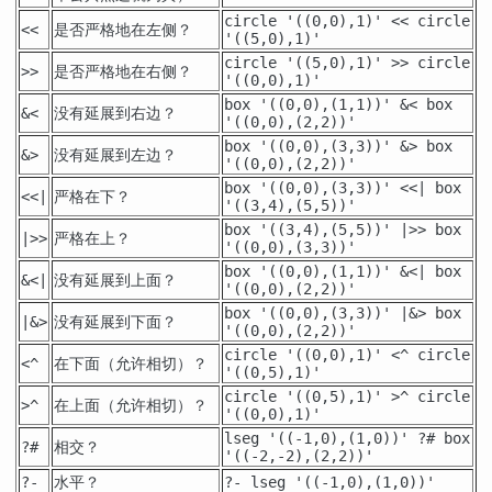
circle '((0,0),1)' << circle
是否严格地在左侧？
<<
'((5,0),1)'
circle '((5,0),1)' >> circle
是否严格地在右侧？
>>
'((0,0),1)'
box '((0,0),(1,1))' &< box
没有延展到右边？
&<
'((0,0),(2,2))'
box '((0,0),(3,3))' &> box
没有延展到左边？
&>
'((0,0),(2,2))'
box '((0,0),(3,3))' <<| box
严格在下？
<<|
'((3,4),(5,5))'
box '((3,4),(5,5))' |>> box
严格在上？
|>>
'((0,0),(3,3))'
box '((0,0),(1,1))' &<| box
没有延展到上面？
&<|
'((0,0),(2,2))'
box '((0,0),(3,3))' |&> box
没有延展到下面？
|&>
'((0,0),(2,2))'
circle '((0,0),1)' <^ circle
在下面（允许相切）？
<^
'((0,5),1)'
circle '((0,5),1)' >^ circle
在上面（允许相切）？
>^
'((0,0),1)'
lseg '((-1,0),(1,0))' ?# box
相交？
?#
'((-2,-2),(2,2))'
水平？
?-
?- lseg '((-1,0),(1,0))'