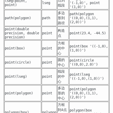
点到
lseg(
point
,
lseg
'(-1,0)', point
point
)
线段
'(1,0)')
多边
path(polygon
形到
path(
polygon
)
path
'((0,0),(1,1),
(2,0))')
路径
point
(
double
构造
precision
,
double
point
point(23.4, -44.5)
点
precision
)
方框
point(box '((-1,0),
的中
point(
box
)
point
(1,0))')
心
圆的
point(circle
point(
circle
)
point
中心
'((0,0),2.0)')
线段
point(lseg
的中
point(
lseg
)
point
'((-1,0),(1,0))')
心
多边
point(polygon
形的
point(
polygon
)
point
'((0,0),(1,1),
(2,0))')
中心
方框
到4点
polygon(box
polygon(
box
)
polygon