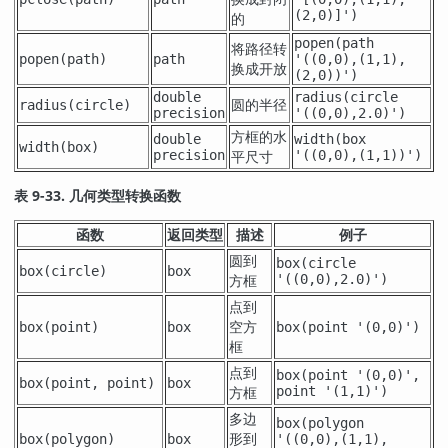
(2,0)]')
的
popen(path
将路径转
popen(
path
)
path
'((0,0),(1,1),
换成开放
(2,0))')
double
radius(circle
圆的半径
radius(
circle
)
precision
'((0,0),2.0)')
方框的水
double
width(box
width(
box
)
precision
平尺寸
'((0,0),(1,1))')
表 9-33. 几何类型转换函数
函数
返回类型
描述
例子
圆到
box(circle
box(
circle
)
box
方框
'((0,0),2.0)')
点到
空方
box(
point
)
box
box(point '(0,0)')
框
点到
box(point '(0,0)',
box(
point
,
point
)
box
方框
point '(1,1)')
多边
box(polygon
形到
box(
polygon
)
box
'((0,0),(1,1),