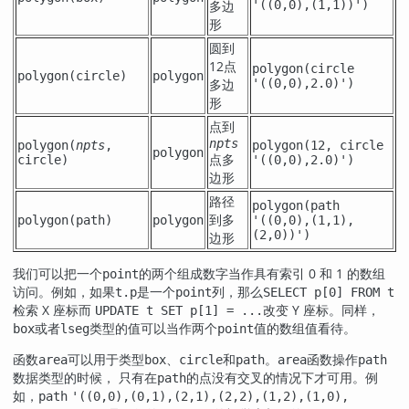
多边
'((0,0),(1,1))')
形
圆到
12点
polygon(circle
polygon(
circle
)
polygon
多边
'((0,0),2.0)')
形
点到
npts
polygon(
npts
,
polygon(12, circle
polygon
点多
circle
)
'((0,0),2.0)')
边形
路径
polygon(path
到多
polygon(
path
)
polygon
'((0,0),(1,1),
(2,0))')
边形
我们可以把一个
的两个组成数字当作具有索引 0 和 1 的数组
point
访问。例如，如果
是一个
列，那么
t.p
point
SELECT p[0] FROM t
检索 X 座标而
改变 Y 座标。同样，
UPDATE t SET p[1] = ...
或者
类型的值可以当作两个
值的数组值看待。
box
lseg
point
函数
可以用于类型
、
和
。
函数操作
area
box
circle
path
area
path
数据类型的时候， 只有在
的点没有交叉的情况下才可用。例
path
如，
path
'((0,0),(0,1),(2,1),(2,2),(1,2),(1,0),