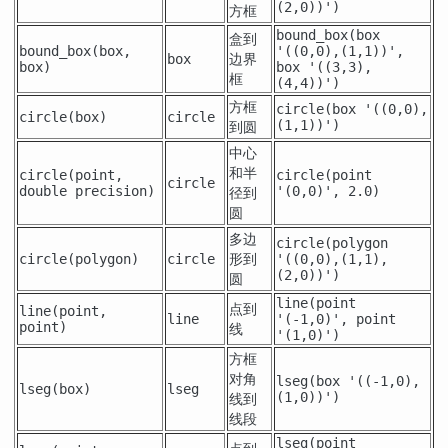
(2,0))')
方框
bound_box(box
盒到
bound_box(
box
,
'((0,0),(1,1))',
边界
box
box
)
box '((3,3),
框
(4,4))')
方框
circle(box '((0,0),
circle(
box
)
circle
到圆
(1,1))')
中心
和半
circle(
point
,
circle(point
circle
double precision
)
径到
'(0,0)', 2.0)
圆
多边
circle(polygon
形到
circle(
polygon
)
circle
'((0,0),(1,1),
(2,0))')
圆
line(point
点到
line(
point
,
line
'(-1,0)', point
point
)
线
'(1,0)')
方框
对角
lseg(box '((-1,0),
lseg(
box
)
lseg
线到
(1,0))')
线段
lseg(point