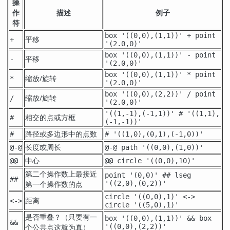
操
作
描述
例子
符
box '((0,0),(1,1))' + point
平移
+
'(2.0,0)'
box '((0,0),(1,1))' - point
平移
-
'(2.0,0)'
box '((0,0),(1,1))' * point
缩放/旋转
*
'(2.0,0)'
box '((0,0),(2,2))' / point
缩放/旋转
/
'(2.0,0)'
'((1,-1),(-1,1))' # '((1,1),
相交的点或方框
#
(-1,-1))'
路径或多边形中的点数
#
# '((1,0),(0,1),(-1,0))'
长度或周长
@-@
@-@ path '((0,0),(1,0))'
中心
@@
@@ circle '((0,0),10)'
第二个操作数上最接近
point '(0,0)' ## lseg
##
第一个操作数的点
'((2,0),(0,2))'
circle '((0,0),1)' <->
距离
<->
circle '((5,0),1)'
是否重叠？（只要有一
box '((0,0),(1,1))' && box
&&
个公共点这就为真）
'((0,0),(2,2))'