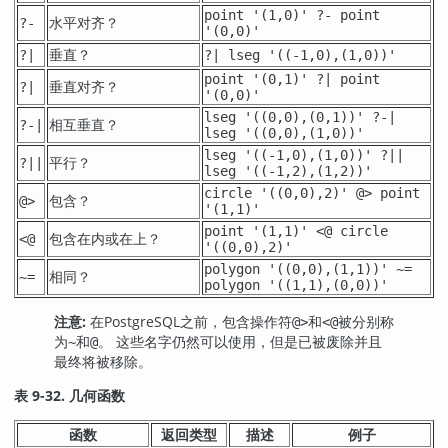
point '(1,0)' ?- point
水平对齐？
?-
'(0,0)'
垂直？
?|
?| lseg '((-1,0),(1,0))'
point '(0,1)' ?| point
垂直对齐？
?|
'(0,0)'
lseg '((0,0),(0,1))' ?-|
相互垂直？
?-|
lseg '((0,0),(1,0))'
lseg '((-1,0),(1,0))' ?||
平行？
?||
lseg '((-1,2),(1,2))'
circle '((0,0),2)' @> point
包含？
@>
'(1,1)'
point '(1,1)' <@ circle
包含在内或在上？
<@
'((0,0),2)'
polygon '((0,0),(1,1))' ~=
相同？
~=
polygon '((1,1),(0,0))'
注意:
在
PostgreSQL
之前，包含操作符
和
被分别称
@>
<@
为
和
。 这些名字仍然可以使用，但是已被废除并且
~
@
最终将被移除。
表 9-32. 几何函数
函数
返回类型
描述
例子