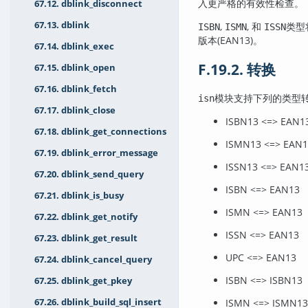
入更严格的有效性检查。
67.12. dblink_disconnect
67.13. dblink
,
, 和
类型
ISBN
ISMN
ISSN
版本(EAN13)。
67.14. dblink_exec
F.19.2. 转换
67.15. dblink_open
67.16. dblink_fetch
模块支持下列的类型
isn
67.17. dblink_close
ISBN13 <=> EAN1
67.18. dblink_get_connections
ISMN13 <=> EAN1
67.19. dblink_error_message
ISSN13 <=> EAN1
67.20. dblink_send_query
ISBN <=> EAN13
67.21. dblink_is_busy
ISMN <=> EAN13
67.22. dblink_get_notify
ISSN <=> EAN13
67.23. dblink_get_result
UPC <=> EAN13
67.24. dblink_cancel_query
ISBN <=> ISBN13
67.25. dblink_get_pkey
67.26. dblink_build_sql_insert
ISMN <=> ISMN13