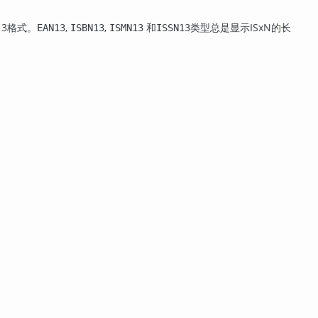
13格式。
,
,
和
类型总是显示ISxN的长
EAN13
ISBN13
ISMN13
ISSN13