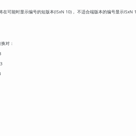
将在可能时显示编号的短版本(ISxN 10)， 不适合端版本的编号显示ISxN 
转换对：
3
3
3