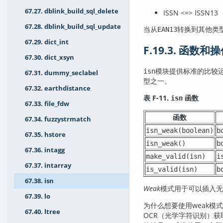
67.27. dblink_build_sql_delete
ISSN <=> ISSN13
67.28. dblink_build_sql_update
当从
转换到其他类
EAN13
67.29. dict_int
F.19.3. 函数和
67.30. dict_xsyn
模块提供标准的比较运
isn
67.31. dummy_seclabel
型之一。
67.32. earthdistance
表 F-11.
函数
isn
67.33. file_fdw
函数
67.34. fuzzystrmatch
isn_weak(boolean)
b
67.35. hstore
isn_weak()
b
67.36. intagg
make_valid(isn)
i
67.37. intarray
is_valid(isn)
b
67.38. isn
Weak
模式用于可以插入无
67.39. lo
为什么想要使用weak模
67.40. ltree
OCR（光学字符识别）