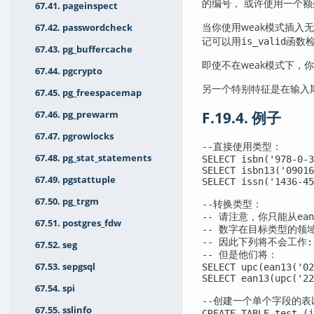
的编号， 或许使用一个
67.41. pageinspect
当你使用weak模式插入
67.42. passwordcheck
记可以用
函数
is_valid
67.43. pg_buffercache
即使不在weak模式下
67.44. pgcrypto
另一个特别特征是在输入
67.45. pg_freespacemap
F.19.4. 例子
67.46. pg_prewarm
67.47. pgrowlocks
--直接使用类型：

67.48. pg_stat_statements
SELECT isbn('978-0-3
SELECT isbn13('09016
67.49. pgstattuple
SELECT issn('1436-45
67.50. pg_trgm
--转换类型：

-- 请注意，你只能从ea
67.51. postgres_fdw
-- 数字在目标类型的领
-- 因此下列将不会工作: sel
67.52. seg
-- 但是他们将：

67.53. sepgsql
SELECT upc(ean13('02
SELECT ean13(upc('22
67.54. spi
--创建一个单个字段的表以
67.55. sslinfo
CREATE TABLE test (i