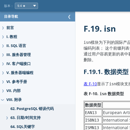
版本：
目录导航
❮
F.19. isn
前言
❯
I. 教程
❯
模块为下列的国际产品编号标
isn
II. SQL 语言
❯
编码列表； 这个前缀列
通过用户容易更新的表中
III. 服务器管理
❯
删除。
IV. 客户端接口
❯
F.19.1. 数据类型
V. 服务器端编程
❯
VI. 参考手册
❯
表 F-10
显示了
模块支
isn
VII. 内部
❯
表 F-10.
数据类型
isn
VIII. 附录
❯
数据类型
62. PostgreSQL 错误代码
European 
EAN13
63. 日期/时间支持
❯
Internati
ISBN13
64. SQL关键字
Internati
ISMN13