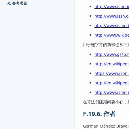
IX. 参考书目
http://www.isbn-i
http://www.issn.o
http://www.ismn-i
http://www.wikipe
用于连字符的前缀也从下
http://www.gs1.or
http://en.wikipedi
https://www.isbn-
http://en.wikipe
http://www.ismn-i
在算法创建期间要小心，并且
F.19.6. 作者
Germán Méndez Bravo (K