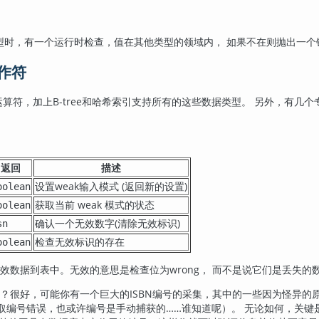
型时，有一个运行时检查，值在其他类型的领域内， 如果不在则抛出一个
操作符
算符，加上B-tree和哈希索引支持所有的这些数据类型。 另外，有几
返回
描述
设置weak输入模式 (返回新的设置)
oolean
获取当前 weak 模式的状态
oolean
确认一个无效数字(清除无效标识)
sn
检查无效标识的存在
oolean
效数据到表中。无效的意思是检查位为wrong， 而不是说它们是丢失的
式？很好，可能你有一个巨大的ISBN编号的采集，其中的一些因为怪异的原
获取编号错误，也或许编号是手动捕获的……谁知道呢）。 无论如何，关