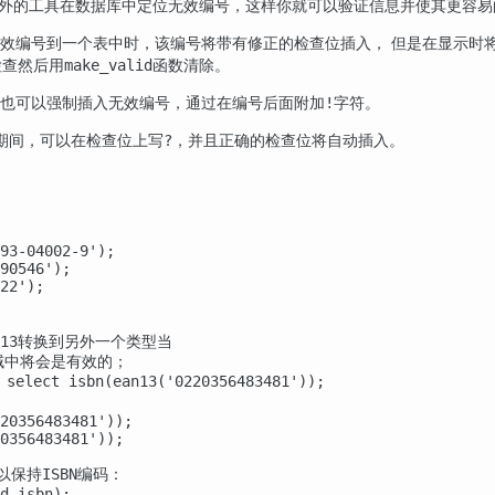
额外的工具在数据库中定位无效编号，这样你就可以验证信息并使其更容易
无效编号到一个表中时，该编号将带有修正的检查位插入， 但是在显示时
检查然后用
函数清除。
make_valid
，你也可以强制插入无效编号，通过在编号后面附加
字符。
!
期间，可以在检查位上写
，并且正确的检查位将自动插入。
?
93-04002-9');

90546');

22');

n13转换到另外一个类型当

域中将会是有效的；

ect isbn(ean13('0220356483481'));

20356483481'));

0356483481'));

保持ISBN编码：

d isbn);
