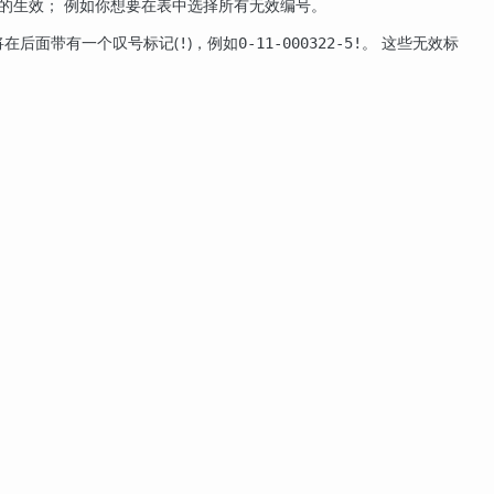
的生效； 例如你想要在表中选择所有无效编号。
将在后面带有一个叹号标记(
)，例如
。 这些无效标
!
0-11-000322-5!