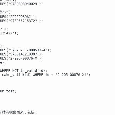
UES('9780393040029');

?'):

UES('220500896?');

UES('978055215372?');

?');

13542?');

);

UES('978-0-11-000533-4');

UES('9780141219307');

UES('2-205-00876-X');

e);

WHERE NOT is_valid(id);

 make_valid(id) WHERE id = '2-205-00876-X!';

OM test;
个站点收集而来，包括：