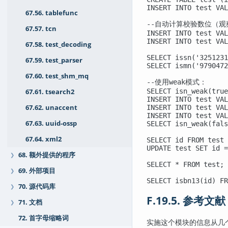
INSERT INTO test VAL
67.56. tablefunc
--自动计算校验数位（观察'
67.57. tcn
INSERT INTO test VAL
INSERT INTO test VAL
67.58. test_decoding
SELECT issn('3251231
67.59. test_parser
SELECT ismn('9790472
67.60. test_shm_mq
--使用weak模式：

SELECT isn_weak(true
67.61. tsearch2
INSERT INTO test VAL
INSERT INTO test VAL
67.62. unaccent
INSERT INTO test VAL
67.63. uuid-ossp
SELECT isn_weak(fals
67.64. xml2
SELECT id FROM test 
UPDATE test SET id =
68. 额外提供的程序
❯
SELECT * FROM test;

69. 外部项目
❯
SELECT isbn13(id) FR
70. 源代码库
❯
F.19.5. 参考文献
71. 文档
❯
72. 首字母缩略词
实施这个模块的信息从几