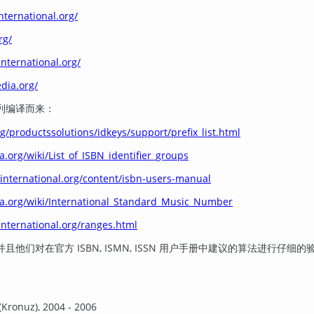
nternational.org/
rg/
nternational.org/
dia.org/
列编译而来：
g/productssolutions/idkeys/support/prefix_list.html
a.org/wiki/List_of_ISBN_identifier_groups
international.org/content/isbn-users-manual
dia.org/wiki/International_Standard_Music_Number
nternational.org/ranges.html
他们对在官方 ISBN, ISMN, ISSN 用户手册中建议的算法进行仔细的
ronuz), 2004 - 2006