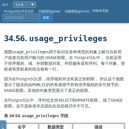
版本：
纠错本页面
PostgreSQL中文社区
问题报告(gitee)
问题报告(github)
搜索
34.56.
usage_privileges
视图
用于标识在各种类型的对象上赋与当前用
usage_privileges
户或者当前用户赋与的
权限。在
PostgreSQL
中， 当前适用
USAGE
于排序规则、域、外部数据封装、外部服务器和序列。每个对象、授
权者和受权者的组合都有一行。
因为在
PostgreSQL
里，排序规则并没有真正的权限， 所以这个视图
显示了隐含的由
的所有者授予所有排序规则的非可授予的
PUBLIC
权限。其他的对象类型显示了真正的权限。
USAGE
在PostgreSQL中，序列也支持
和
权限， 除了
SELECT
UPDATE
USAGE
权限。这不是标准并且因此在信息模式中不可见。
表 34-54.
字段
usage_privileges
名字
数据类型
描述