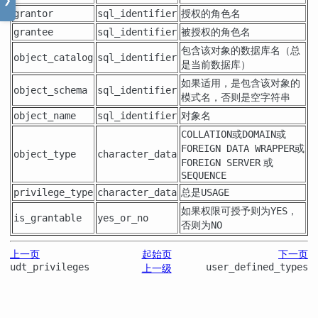
❯
授权的角色名
grantor
sql_identifier
被授权的角色名
grantee
sql_identifier
包含该对象的数据库名（总
object_catalog
sql_identifier
是当前数据库）
如果适用，是包含该对象的
object_schema
sql_identifier
模式名，否则是空字符串
对象名
object_name
sql_identifier
或
或
COLLATION
DOMAIN
或
FOREIGN DATA WRAPPER
object_type
character_data
或
FOREIGN SERVER
SEQUENCE
总是
privilege_type
character_data
USAGE
如果权限可授予则为
，
YES
is_grantable
yes_or_no
否则为
NO
上一页
起始页
下一页
udt_privileges
上一级
user_defined_types