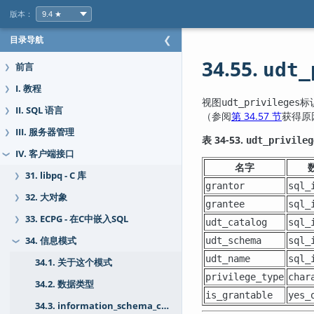
版本：
目录导航
❮
34.55.
udt_
前言
❯
I. 教程
❯
视图
标
udt_privileges
II. SQL 语言
❯
（参阅
第 34.57 节
获得原
III. 服务器管理
❯
表 34-53.
udt_privileg
IV. 客户端接口
❯
名字
31. libpq - C 库
❯
grantor
sql_
32. 大对象
❯
grantee
sql_
33. ECPG - 在C中嵌入SQL
❯
udt_catalog
sql_
udt_schema
sql_
34. 信息模式
❯
udt_name
sql_
34.1. 关于这个模式
privilege_type
char
34.2. 数据类型
is_grantable
yes_
34.3. information_schema_catalog_name