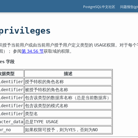
PostgreSQL中文社区
问题报告(git
privileges
识授予当前用户或由当前用户授予用户定义类型的
权限。对于每个
USAGE
因）； 参阅
第 34.56 节
获取域的权限。
字段
es
数据类型
描述
授予特权的角色名称
identifier
被授予特权的角色名称
identifier
包含该类型的数据库名称（总是当前数据库）
identifier
包含该类型的模式名称
identifier
类型名
identifier
总是
acter_data
TYPE USAGE
如果权限可授予，则为
，否则为
or_no
YES
NO