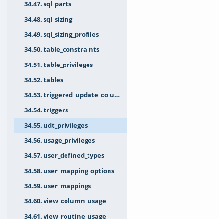
34.47. sql_parts
34.48. sql_sizing
34.49. sql_sizing_profiles
34.50. table_constraints
34.51. table_privileges
34.52. tables
34.53. triggered_update_columns
34.54. triggers
34.55. udt_privileges
34.56. usage_privileges
34.57. user_defined_types
34.58. user_mapping_options
34.59. user_mappings
34.60. view_column_usage
34.61. view_routine_usage