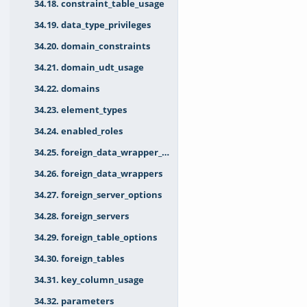
34.18. constraint_table_usage
34.19. data_type_privileges
34.20. domain_constraints
34.21. domain_udt_usage
34.22. domains
34.23. element_types
34.24. enabled_roles
34.25. foreign_data_wrapper_options
34.26. foreign_data_wrappers
34.27. foreign_server_options
34.28. foreign_servers
34.29. foreign_table_options
34.30. foreign_tables
34.31. key_column_usage
34.32. parameters