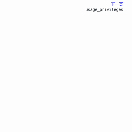
下一页
usage_privileges