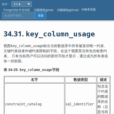
版本：
纠错本页面
PostgreSQL中文社区
问题报告(gitee)
问题报告(github)
搜索
34.31.
key_column_usage
视图
标出当前数据库中所有被某些唯一约束、
key_column_usage
主键约束或者外键约束限制的字段。在这个视图里没有包含检查约
束。 只有当前用户可以访问的那些字段才显示，通过成为所有者或
有一些权限。
表 34-29.
字段
key_column_usage
名字
数据类型
描述
包含这
个约束
的数据
库的名
constraint_catalog
sql_identifier
称（总
是当前