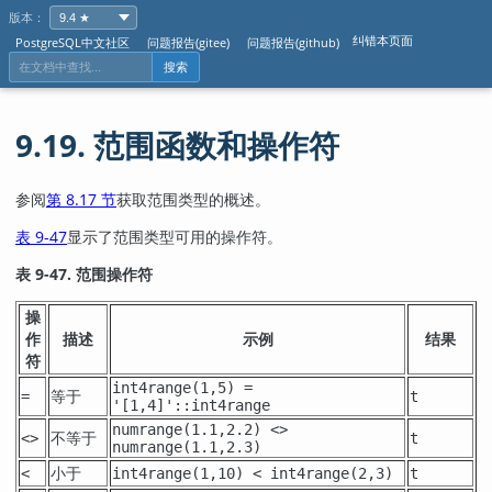
版本：
纠错本页面
PostgreSQL中文社区
问题报告(gitee)
问题报告(github)
搜索
9.19. 范围函数和操作符
参阅
第 8.17 节
获取范围类型的概述。
表 9-47
显示了范围类型可用的操作符。
表 9-47. 范围操作符
操
作
描述
示例
结果
符
int4range(1,5) =
等于
=
t
'[1,4]'::int4range
numrange(1.1,2.2) <>
不等于
<>
t
numrange(1.1,2.3)
小于
<
int4range(1,10) < int4range(2,3)
t