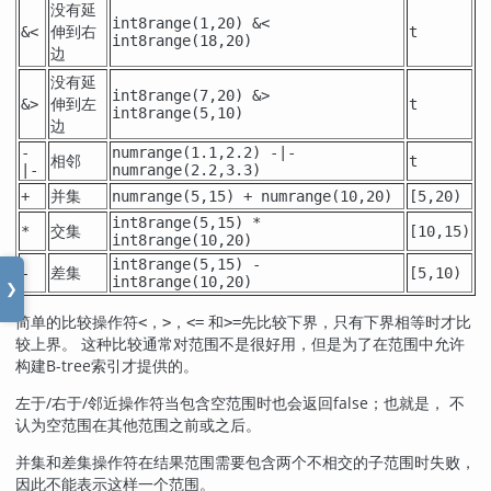
没有延
int8range(1,20) &<
伸到右
&<
t
int8range(18,20)
边
没有延
int8range(7,20) &>
伸到左
&>
t
int8range(5,10)
边
-
numrange(1.1,2.2) -|-
相邻
t
|-
numrange(2.2,3.3)
并集
+
numrange(5,15) + numrange(10,20)
[5,20)
int8range(5,15) *
交集
*
[10,15)
int8range(10,20)
int8range(5,15) -
差集
-
[5,10)
int8range(10,20)
❯
简单的比较操作符
，
，
和
先比较下界，只有下界相等时才比
<
>
<=
>=
较上界。 这种比较通常对范围不是很好用，但是为了在范围中允许
构建B-tree索引才提供的。
左于/右于/邻近操作符当包含空范围时也会返回false；也就是， 不
认为空范围在其他范围之前或之后。
并集和差集操作符在结果范围需要包含两个不相交的子范围时失败，
因此不能表示这样一个范围。