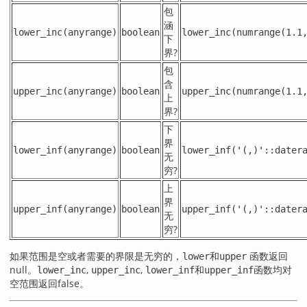
包
涵
lower_inc
(
anyrange
)
boolean
lower_inc(numrange(1.1
下
界?
包
含
upper_inc
(
anyrange
)
boolean
upper_inc(numrange(1.1
上
界?
下
界
lower_inf
(
anyrange
)
boolean
lower_inf('(,)'::dater
无
穷?
上
界
upper_inf
(
anyrange
)
boolean
upper_inf('(,)'::dater
无
穷?
如果范围是空或者需要的界限是无穷的，
和
函数返回
lower
upper
null。
,
,
和
函数均对
lower_inc
upper_inc
lower_inf
upper_inf
空范围返回false。