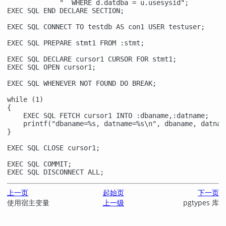
             "  WHERE d.datdba = u.usesysid";

EXEC SQL END DECLARE SECTION;

EXEC SQL CONNECT TO testdb AS con1 USER testuser;

EXEC SQL PREPARE stmt1 FROM :stmt;

EXEC SQL DECLARE cursor1 CURSOR FOR stmt1;

EXEC SQL OPEN cursor1;

EXEC SQL WHENEVER NOT FOUND DO BREAK;

while (1)

{

    EXEC SQL FETCH cursor1 INTO :dbaname,:datname;

    printf("dbaname=%s, datname=%s\n", dbaname, datname
}

EXEC SQL CLOSE cursor1;

EXEC SQL COMMIT;

EXEC SQL DISCONNECT ALL;
上一页
起始页
下一页
使用宿主变量
上一级
pgtypes 库