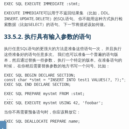
EXEC SQL EXECUTE IMMEDIATE :stmt;
可以用于不返回结果集 （比如，DDL,
EXECUTE IMMEDIATE
,
,
）的SQL语句。 你不能用这种方式执行检
INSERT
UPDATE
DELETE
索数据（比如
）的语句。 下一节将描述该如何做。
SELECT
33.5.2. 执行具有输入参数的语句
执行任意SQL语句的更强大的方法是准备这些语句一次， 并且执行
这些准备好的语句任意多次。 我们也可以准备一个普遍的语句版
本，然后通过替换一些参数， 执行一个特定的版本。在准备语句的
时候， 在你稍后需要替换参数的地方书写一个问号。比如：
EXEC SQL BEGIN DECLARE SECTION;

const char *stmt = "INSERT INTO test1 VALUES(?, ?);";

EXEC SQL END DECLARE SECTION;

EXEC SQL PREPARE mystmt FROM :stmt;

 ...

EXEC SQL EXECUTE mystmt USING 42, 'foobar';
当你不再需要预备语句时，你应该释放它：
EXEC SQL DEALLOCATE PREPARE 
name
;