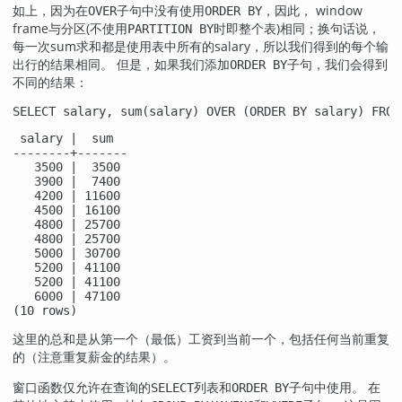
如上，因为在
子句中没有使用
，因此， window
OVER
ORDER BY
frame与分区(不使用
时即整个表)相同；换句话说，
PARTITION BY
每一次sum求和都是使用表中所有的salary，所以我们得到的每个输
出行的结果相同。 但是，如果我们添加
子句，我们会得到
ORDER BY
不同的结果：
SELECT salary, sum(salary) OVER (ORDER BY salary) FROM
 salary |  sum  

--------+-------

   3500 |  3500

   3900 |  7400

   4200 | 11600

   4500 | 16100

   4800 | 25700

   4800 | 25700

   5000 | 30700

   5200 | 41100

   5200 | 41100

   6000 | 47100

(10 rows)
这里的总和是从第一个（最低）工资到当前一个，包括任何当前重复
的（注意重复薪金的结果）。
窗口函数仅允许在查询的
列表和
子句中使用。 在
SELECT
ORDER BY