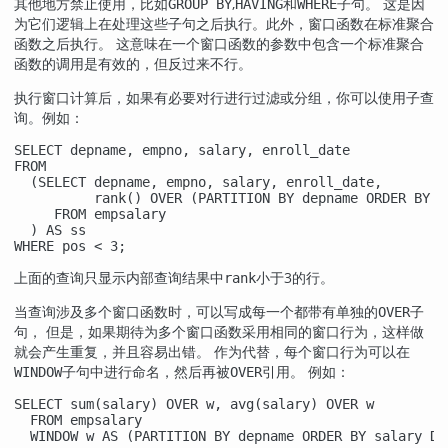
其他地方禁止使用，比如
,
和
子句。 这是因
GROUP BY
HAVING
WHERE
为它们逻辑上在处理这些子句之后执行。此外，窗口函数在标准聚合
函数之后执行。 这意味在一个窗口函数的参数中包含一个标准聚合
函数的调用是有效的，但反过来不行。
执行窗口计算后，如果有必要对行进行过滤或分组，你可以使用子查
询。例如：
SELECT depname, empno, salary, enroll_date

FROM

  (SELECT depname, empno, salary, enroll_date,

          rank() OVER (PARTITION BY depname ORDER BY s
     FROM empsalary

  ) AS ss

WHERE pos < 3;
上面的查询只显示内部查询结果中
小于3的行。
rank
当查询涉及多个窗口函数时，可以写成每一个都带有单独的
子
OVER
句， 但是，如果期待为多个窗口函数采用相同的窗口行为，这样做
就会产生重复，并且容易出错。 作为代替，每个窗口行为可以在
子句中进行命名，然后再被
引用。 例如：
WINDOW
OVER
SELECT sum(salary) OVER w, avg(salary) OVER w

  FROM empsalary

  WINDOW w AS (PARTITION BY depname ORDER BY salary DE