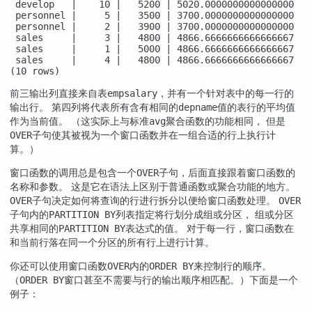
 develop   |    10 |   5200 | 5020.0000000000000000

 personnel |     5 |   3500 | 3700.0000000000000000

 personnel |     2 |   3900 | 3700.0000000000000000

 sales     |     3 |   4800 | 4866.6666666666666667

 sales     |     1 |   5000 | 4866.6666666666666667

 sales     |     4 |   4800 | 4866.6666666666666667

(10 rows)
前三输出列直接来自表
，并有一个针对表中的每一行的
empsalary
输出行。 第四列将代表所有含有相同的
值的表行的平均值
depname
作为当前值。 （这实际上与标准
聚合函数的功能相同， 但是
avg
子句使其被视为一个窗口函数并在一组合适的行上执行计
OVER
算。）
窗口函数的调用总是包含一个
子句，后面直接跟着窗口函数的
OVER
名称和参数。 这是它在语法上区别于普通函数或聚合功能的地方。
子句决定如何将查询的行进行拆分以便给窗口函数处理。
OVER
OVER
子句内的
列表指定将行划分成组或分区， 组或分区
PARTITION BY
共享相同的
表达式的值。 对于每一行，窗口函数在
PARTITION BY
和当前行落在同一个分区的所有行上进行计算。
你还可以使用窗口函数
内的
来控制行的顺序。
OVER
ORDER BY
（
窗口甚至不需要与行的输出顺序相匹配。）下面是一个
ORDER BY
例子：