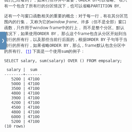
有一个包含了所有行的分区情况下，也可以省略
。
PARTITION BY
还有一个与窗口函数相关的重要的概念：对于每一行，有在其分区范
围内的行集， 又称为它的
window frame
。许多（但不是全部）窗口
函数，只作用于window frame中的行上， 而不是整个分区。默认
情况下，如果使用
， 那么这个frame包含从分区开始到当
ORDER BY
前行的所有行，以及那些当前行后面的，根据
子句等于当
ORDER BY
❯
前行的所有行，如果省略
，那么，frame默认包含分区中
ORDER BY
的所有行。
[1]
下面是一个使用
的例子：
sum
SELECT salary, sum(salary) OVER () FROM empsalary;
 salary |  sum  

--------+-------

   5200 | 47100

   5000 | 47100

   3500 | 47100

   4800 | 47100

   3900 | 47100

   4200 | 47100

   4500 | 47100

   4800 | 47100

   6000 | 47100

   5200 | 47100

(10 rows)