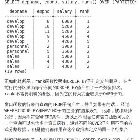
SELECT depname, empno, salary, rank() OVER (PARTITION 
  depname  | empno | salary | rank 

-----------+-------+--------+------

 develop   |     8 |   6000 |    1

 develop   |    10 |   5200 |    2

 develop   |    11 |   5200 |    2

 develop   |     9 |   4500 |    4

 develop   |     7 |   4200 |    5

 personnel |     2 |   3900 |    1

 personnel |     5 |   3500 |    2

 sales     |     1 |   5000 |    1

 sales     |     4 |   4800 |    2

 sales     |     3 |   4800 |    2

(10 rows)
正如此处所示，
函数按照由
子句定义的顺序， 在当
rank
ORDER BY
前行的分区里为每个不同的
值产生了一个数值排名。
ORDER BY
不需要明确的参数，因为它的行为完全取决于
子句。
rank
OVER
窗口函数的行来自查询的
子句产生，并且如果有的话， 经过
FROM
,
和
子句过滤的
"虚拟表"
。 比如，被移除掉
WHERE
GROUP BY
HAVING
的行，因为不符合
条件，所以是不能被任何窗口函数可见的。
WHERE
一个查询可以包含多个窗口函数，通过不同的
子句用不同的方
OVER
式分割数据， 但是他们都作用在这个虚拟表定义的同一个行集合。
我们已经看到了，如果行排序并不重要，
可以省略。 在只
ORDER BY