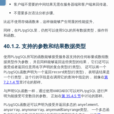
客户端不需要的中间结果无需在服务器端和客户端来回传递。
不需要多次语法分析步骤。
比起不使用存储函数来，这样做能够产生明显的性能提升。
同样，在
PL/pgSQL
里，仍然可以使用SQL的所有数据类型，操作符
和函数。
40.1.2. 支持的参数和结果数据类型
使用
PL/pgSQL
所写的函数能够接受服务器支持的任何标量或数组数
据类型作为参数， 并且同样能够返回这些类型的结果， 它们还可以
接受或者返回任意用名字声明的复合类型(行类型)。 还可以将一个
PL/pgSQL
函数声明为一个返回
类型(行类型)， 表明该结果是
record
一个行类型，这个行的字段是在调用它的查询中指定的， 就像在
第
7.2.1.4 节
里讨论的那样。
与声明SQL函数一样，通过使用
可以对
PL/pgSQL
进行声
VARIADIC
明为能接受可变数目的参数。 正如在
第 35.4.5 节
中讨论的那样。
PL/pgSQL
函数还可以声明为接受并返回多态的
,
anyelement
,
,
和
类型。 一个多态函
anyarray
anynonarray
anyenum
anyrange