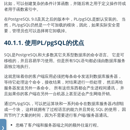
比如，可以创建复杂的条件计算函数，并随后将之用于定义操作符或
者用于函数索引中。
在
PostgreSQL
9.0及其之后的版本中，
PL/pgSQL
是默认安装的。 当
然，PL/pgSQL仍然是一个可加载的模块，因此，如果实际安全需
要，管理员也可以选择将它卸载掉。
40.1.1. 使用
PL/pgSQL
的优点
SQL
是
PostgreSQL
和大多数其它关系型数据库的命令语言。 它是可
移植的，并且容易学习使用。但是所有
SQL
语句都必须由数据库服务
器独立地执行。
这就意味着你的客户端应用必须把每条命令发送到数据库服务器，
等待它处理这个命令，接收结果，对结果进行一些处理， 然后再给
服务器发送另外一条命令。 所有这些东西都会产生进程间通讯， 并
且如果你的客户端在另外一台机器上甚至还会产生网络开销。
通过
PL/pgSQL
，可以把运算块和一系列命令在数据库服务器
内部
组
成一个块， 这样就拥有了过程语言的能力并且简化 SQL 的使用， 因
而节约了大量的时间，因为不需要进行客户端/服务器通讯。
忽略了客户端和服务器端之间的额外往返行程。
❯