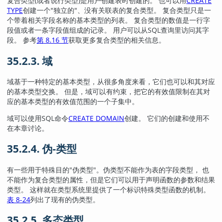
复合类型(或者说行类型)是用户创建表时创建的。 也可以用
CREATE
TYPE
创建一个
"独立的"
、没有关联表的复合类型。 复合类型只是一
个带着相关字段名称的基本类型的列表。 复合类型的数值是一行字
段值或者一条字段值组成的记录。 用户可以从
SQL
查询里访问其字
段。 参考
第 8.16 节
获取更多复合类型的相关信息。
35.2.3. 域
域基于一种特定的基本类型，从很多角度来看，它们也可以和其对应
的基本类型交换。 但是，域可以有约束，把它的有效值限制在其对
应的基本类型的有效值范围的一个子集中。
域可以使用
SQL
命令
CREATE DOMAIN
创建。 它们的创建和使用不
在本章讨论。
35.2.4. 伪-类型
有一些用于特殊目的
"伪类型"
。伪类型不能作为表的字段类型， 也
不能作为复合类型的属性，但是它们可以用于声明函数的参数和结果
类型。 这样就在类型系统里提供了一个标识特殊类型函数的机制。
表 8-24
列出了现有的伪类型。
35.2.5. 多态类型