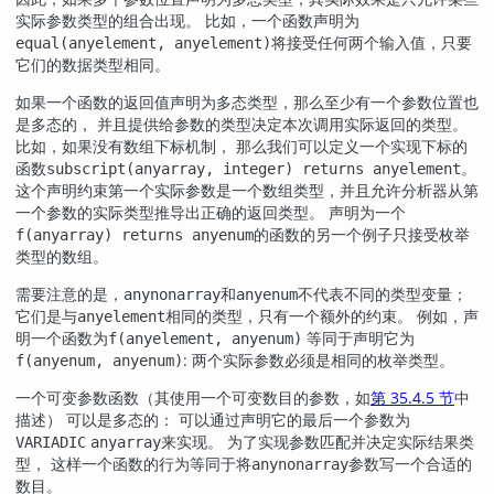
实际参数类型的组合出现。 比如，一个函数声明为
将接受任何两个输入值，只要
equal(anyelement, anyelement)
它们的数据类型相同。
如果一个函数的返回值声明为多态类型，那么至少有一个参数位置也
是多态的， 并且提供给参数的类型决定本次调用实际返回的类型。
比如，如果没有数组下标机制， 那么我们可以定义一个实现下标的
函数
。
subscript(anyarray, integer) returns anyelement
这个声明约束第一个实际参数是一个数组类型，并且允许分析器从第
一个参数的实际类型推导出正确的返回类型。 声明为一个
的函数的另一个例子只接受枚举
f(anyarray) returns anyenum
类型的数组。
需要注意的是，
和
不代表不同的类型变量；
anynonarray
anyenum
它们是与
相同的类型，只有一个额外的约束。 例如，声
anyelement
明一个函数为
等同于声明它为
f(anyelement, anyenum)
: 两个实际参数必须是相同的枚举类型。
f(anyenum, anyenum)
一个可变参数函数（其使用一个可变数目的参数，如
第 35.4.5 节
中
描述） 可以是多态的： 可以通过声明它的最后一个参数为
来实现。 为了实现参数匹配并决定实际结果类
VARIADIC
anyarray
型， 这样一个函数的行为等同于将
参数写一个合适的
anynonarray
数目。