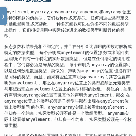
,
,
,
, 和
是五
anyelement
anyarray
anynonarray
anyenum
anyrange
❯
种特别有趣的伪类型，它们被称作
多态类型
。 任何用这些类型定义
的函数就叫做
多态函数
。 一种多态函数可以在许多不同的数据类型
上操作， 它们根据调用中实际传递进来的数据类型判断具体的类
型。
多态参数和结果是相互绑定的，并且在分析查询调用的函数时解析成
特定的数据类型。 每个声明成
的位置(参数或者返回类
anyelement
型)都允许拥有一个特定的实际数据类型， 但是在任何给定的调用过
程中，它们都必须是
同样的
类型。 每个声明为
的位置都可
anyarray
以是任何数组数据类型，类似的，声明为
的位置 也必许都
anyrange
是同样的类型。而且，如果有些位置声明为
而其它位置声
anyarray
明为
， 那么在
位置上的类型必须是元素类型
anyelement
anyarray
与那些出现在
位置上的类型相同的数组。 类似的，如果
anyelement
有声明为
的位置而且其他的声明为
，那么 在
anyrange
anyelement
位置上的类型必须是子类型与那些出现在
位
anyrange
anyelement
置上类型相同 的范围。
实际上被看做
，
anynonarray
anyelement
但却多一个约束：实际类型必须不能是一个数组类型。
实
anyenum
际上被看做
，但却多一个约束： 实际类型必须是一个枚
anyelement
举类型。
因此，如果多个参数位置声明为多态类型，其实际效果是只允许某些