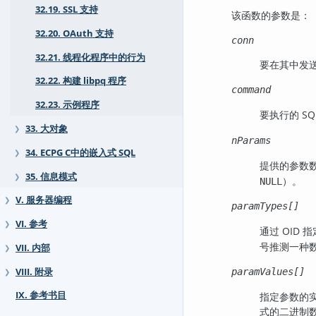
32.19. SSL 支持
该函数的参数是：
32.20. OAuth 支持
conn
32.21. 线程化程序中的行为
要在其中发
32.22. 构建 libpq 程序
command
32.23. 示例程序
要执行的 S
33. 大对象
❯
nParams
34. ECPG C中的嵌入式 SQL
❯
提供的参数
35. 信息模式
❯
）。
NULL
V. 服务器编程
❯
paramTypes[]
VI. 参考
❯
通过 OID
号推测一种
VII. 内部
❯
VIII. 附录
paramValues[]
❯
IX. 参考书目
指定参数的
式的二进制