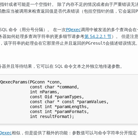
指针或者可能是一个空指针。 除了内存不足的情况或者由于严重错误无
函数应当被调用来检查返回值是否代表错误（包括空指针的值，它会返回
P
SQL 命令（用分号分隔）。 在一次
调用中被发送的多个查询会在
PQexec
务器如何处理多查询字符串的更多细节请参考
第 54.2.2.1 节
）。 但是注
败，该字符串的处理会在它那里停止并且返回的
会描述错误情况
PGresult
器并且等待结果，它可以在 SQL 命令文本之外独立地传递参数。
QexecParams(PGconn *conn,

            const char *command,

            int nParams,

            const Oid *paramTypes,

            const char * const *paramValues,

            const int *paramLengths,

            const int *paramFormats,

相似，但是提供了额外的功能：参数值可以与命令字符串分开指定
Qexec