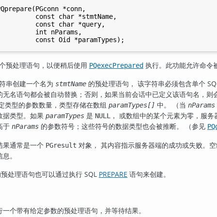
Qprepare(PGconn *conn,

         const char *stmtName,

         const char *query,

         int nParams,

个预处理语句，以便稍后使用
执行。此功能允许命令
PQexecPrepared
符串创建一个名为
的预处理语句， 该字符串必须包含单个 SQ
stmtName
的无名语句都会被自动替换；否则，如果当前会话中已定义该语句名，则
定类型的参数数量，类型存储在数组
中。 （当
paramTypes[]
nParams
数据类型。如果
是
， 或数组中的某个元素为零，服务
paramTypes
NULL
高于
的参数符号；这些符号的数据类型也会被推断。 （参见
nParams
PQ
结果通常是一个
对象， 其内容指示服务器端的成功或失败。空
PGresult
信息。
预处理语句也可以通过执行 SQL
PREPARE
语句来创建。
行一个带有给定参数的预处理语句，并等待结果。