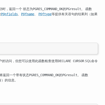
功时，返回一个 状态为
的
。 函数
PGRES_COMMAND_OK
PGresult
数
、
、
等提供有关语句的结果列（如果
PQnfields
PQfname
PQftype
户的访问，但您可以使用此函数检查使用
SQL命令
DECLARE CURSOR
，将返回一个带有状态
的
。 函数
PGRES_COMMAND_OK
PGresult
有）的信息。