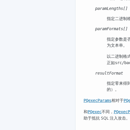
paramLengths[]
指定二进制
paramFormats[]
指定参数是
为文本串。
以二进制格
正如
src/ba
resultFormat
指定零来得
的）。
相对于
PQexecParams
PQ
和
不同，
PQexec
PQexecP
助于抵抗 SQL 注入攻击。