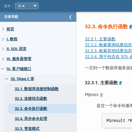
版本：
目录导航
❮
32.3. 命令执行函数
前言
❯
32.3.1. 主要函数
I. 教程
❯
32.3.2. 检索查询结果信息
II. SQL 语言
❯
32.3.3. 检索其他结果信息
32.3.4. 用于包含在 S
III. 服务器管理
❯
一旦到一个数据库服务器的
IV. 客户端接口
❯
32. libpq C 库
❯
32.3.1. 主要函数
#
32.1. 数据库连接控制函数
#
PQexec
32.2. 连接状态函数
提交一个命令给服
32.3. 命令执行函数
32.4. 异步命令处理
32.5. 管道模式