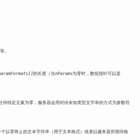
等。
的长度（当
为零时，数组指针可以是
paramFormats[]
nParams
任何特定元素为零，服务器会用对待未知类型文字串的方式为参数符
一个以零终止的文本字符串（用于文本格式）或者以服务器所期待格