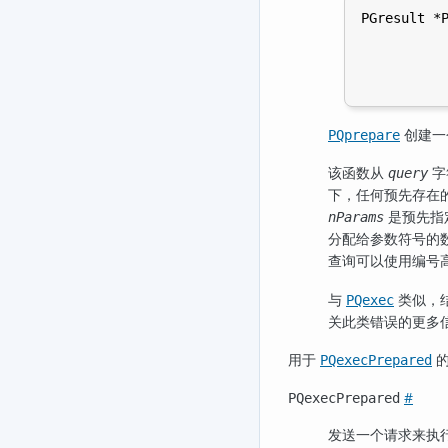
PGresult *P
           
           
           
创建一
PQprepare
该函数从
字
query
下，任何预先存在
是预先指
nParams
分配给参数符号的
查询可以使用编号
与
类似，
PQexec
关此类错误的更多
用于
的
PQexecPrepared
#
PQexecPrepared
发送一个请求来执