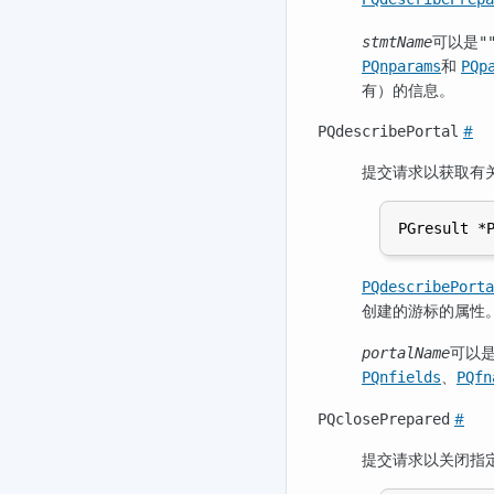
可以是
stmtName
"
和
PQnparams
PQp
有）的信息。
#
PQdescribePortal
提交请求以获取有
PQdescribePorta
创建的游标的属性。
可以
portalName
、
PQnfields
PQfn
#
PQclosePrepared
提交请求以关闭指