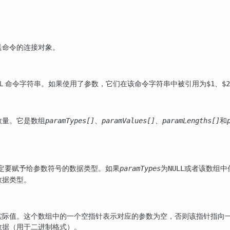
送命令的连接对象。
QL 命令字符串。如果使用了参数，它们在该命令字符串中被引用为
、
$1
$2
数量。它是数组
、
、
和
paramTypes[]
paramValues[]
paramLengths[]
 指定要赋予给参数符号的数据类型。如果
为
或者该数组中
paramTypes
NULL
数据类型。
实际值。这个数组中的一个空指针表示对应的参数为空，否则该指针指向
数据（用于二进制格式）。