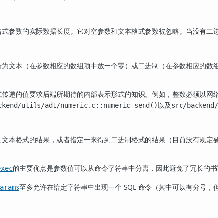
格式参数的实际数据长度。它对空参数和文本格式参数被忽略。当没有二
否为文本（在参数相应的数组项中放一个零）或二进制（在参数相应的数
式传递的值要求后端所期待的内部表示形式的知识。例如，整数必须以网
以及
ckend/utils/adt/numeric.c::numeric_send()
src/backend
到文本格式的结果，或者指定一来得到二进制格式的结果（目前没有规定
的主要优点是参数值可以从命令字符串中分离，因此避免了冗长的书
exec
至多允许在给定字符串中出现一个 SQL 命令（其中可以有分号
arams