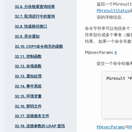
返回一个
PGresult
32.6. 分块检索查询结果
PQresultStatus
32.7. 取消进行中的查询
误的详细信息。
32.8. 快速路径接口
命令字符串可以包括多个 
符串划分成多个事务（服
32.9. 异步通知
结果。 如果一个命令失
32.10. COPY命令相关的函数
#
PQexecParams
32.11. 控制函数
提交一个命令给服务
32.12. 杂项函数
32.13. 通知处理
PGresult *P
           
32.14. 事件系统
           
           
32.15. 环境变量
           
           
32.16. 密码文件
           
32.17. 连接服务文件
32.18. 连接参数的 LDAP 查找
与
PQexecParams
P