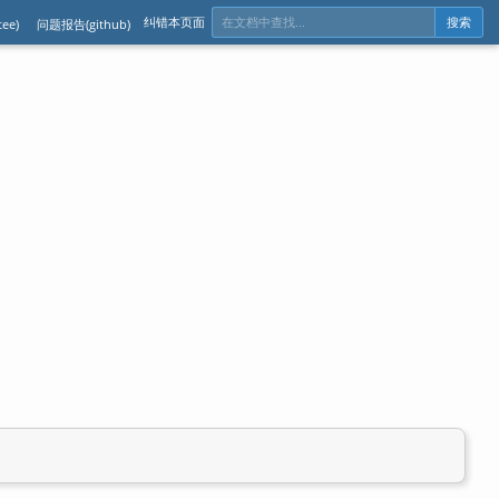
纠错本页面
ee)
问题报告(github)
搜索