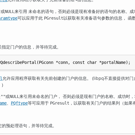
或
来引用 未命名的语句，否则必须是现有准备好的语句的名称。成
"
NULL
可以应用于此
以获取有关准备语句参数的信息， 函
aramtype
PGresult
关指定门户的信息，并等待完成。
允许应用程序获取有关先前创建的门户的信息。 (
libpq
不直接提供对门
l
)
是
或
来引用未命名的门户， 否则必须是现有门户的名称。成功时
""
NULL
、
等可应用于
，以获取有关门户的结果列（如果
ame
PQftype
PGresult
定的预处理语句，并等待完成。