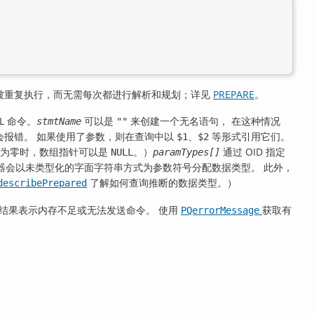
被重复执行，而无需每次都进行解析和规划；详见
PREPARE
。
L 命令。
可以是
来创建一个无名语句， 在这种情况
stmtName
""
会报错。 如果使用了参数，则在查询中以
、
等形式引用它们。
$1
$2
为零时，数组指针可以是
。）
通过 OID 指定
NULL
paramTypes[]
器会以未类型化的字面字符串方式为参数符号分配数据类型。 此外，
了解如何查询推断的数据类型。）
describePrepared
结果表示内存不足或无法发送命令。 使用
获取有
PQerrorMessage