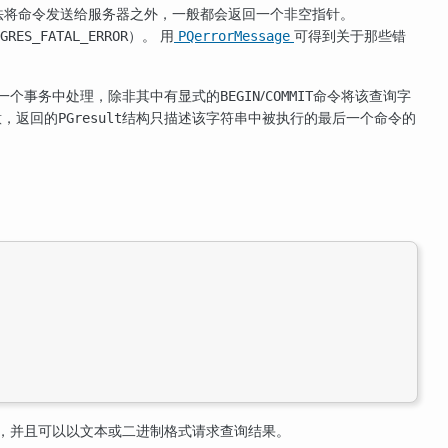
法将命令发送给服务器之外，一般都会返回一个非空指针。
）。 用
可得到关于那些错
GRES_FATAL_ERROR
PQerrorMessage
一个事务中处理，除非其中有显式的
/
命令将该查询字
BEGIN
COMMIT
意，返回的
结构只描述该字符串中被执行的最后一个命令的
PGresult
。
，并且可以以文本或二进制格式请求查询结果。