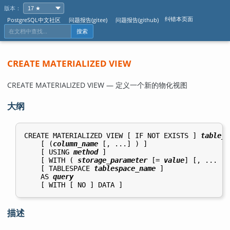
版本：
纠错本页面
PostgreSQL中文社区
问题报告(gitee)
问题报告(github)
搜索
CREATE MATERIALIZED VIEW
CREATE MATERIALIZED VIEW — 定义一个新的物化视图
大纲
CREATE MATERIALIZED VIEW [ IF NOT EXISTS ] 
table_n
    [ (
column_name
 [, ...] ) ]

    [ USING 
method
 ]

    [ WITH ( 
storage_parameter
 [= 
value
] [, ... ] 
    [ TABLESPACE 
tablespace_name
 ]

    AS 
query
描述