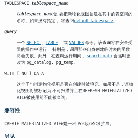
TABLESPACE
tablespace_name
是 要把新物化视图创建在其中的表空间的
tablespace_name
名称。如果没有指定， 将查阅
default_tablespace
。
query
一个
、
、 或
命令。该查询将在安全受
SELECT
TABLE
VALUES
限的操作中运行； 特别是，调用那些自身创建临时表的函数
将会失败。此外，在查询运行期间，
search_path
会临时更
改为
。
pg_catalog, pg_temp
WITH [ NO ] DATA
这个子句指定物化视图是否在创建时被填充。如果不是，该物
化视图将被标记为 不可扫描并且在
REFRESH MATERIALIZED
被使用前不能被查询。
VIEW
兼容性
是一种
PostgreSQL
扩展。
CREATE MATERIALIZED VIEW
另见