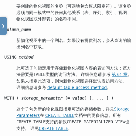
要创建的物化视图的名称（可选地包含模式限定符）。该名称
必须与同一模式中的任何其他关系（表、序列、索引、视图、
物化视图或外部表）的名称不同。
❯
column_name
新物化视图中的一个列名。如果没有提供列名，会从查询的输
出列名中获取。
USING
method
此可选子句指定用于存储新物化视图内容的表访问方法；该方
法需要是
类型的访问方法。 详细信息请参考
第 61 章
。
TABLE
如果未指定此选项，则为新物化视图选择默认表访问方法。
详细信息请参考
default_table_access_method
。
WITH (
storage_parameter
[=
value
] [, ... ] )
这个子句为新的物化视图指定可选的存储参数，详见
Storage
Parameters
在
CREATE TABLE
文档中的更多信息。所有
支持的参数
也
CREATE TABLE
CREATE MATERIALIZED VIEW
支持。 详见
CREATE TABLE
。