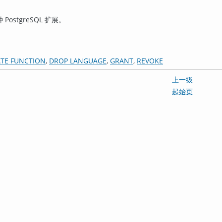
种
PostgreSQL
扩展。
TE FUNCTION
,
DROP LANGUAGE
,
GRANT
,
REVOKE
上一级
起始页