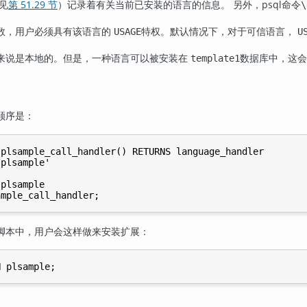
见
第 51.29 节
）记录着有关当前已安装的语言的信息。 另外，
psql
命令
\
数，用户必须具有该语言的
特权。默认情况下，对于可信语言，
USAGE
U
来说是本地的。但是，一种语言可以被安装在
数据库中，这会
template1
顺序是：
plsample_call_handler() RETURNS language_handler

plsample'

plsample

脚本中，用户会这样做来安装扩展：