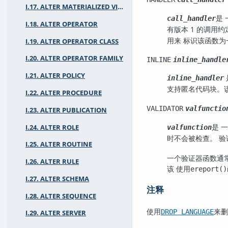
I.17. ALTER MATERIALIZED VIEW
是
call_handler
I.18. ALTER OPERATOR
有版本 1 的调用
用来 标识该函数
I.19. ALTER OPERATOR CLASS
I.20. ALTER OPERATOR FAMILY
INLINE
inline_handle
I.21. ALTER POLICY
inline_handler
支持匿名代码块。
I.22. ALTER PROCEDURE
VALIDATOR
valfunctio
I.23. ALTER PUBLICATION
是 
I.24. ALTER ROLE
valfunction
时不会被检查。 
I.25. ALTER ROUTINE
一个验证器函数通
I.26. ALTER RULE
该 使用
ereport()
I.27. ALTER SCHEMA
注释
I.28. ALTER SEQUENCE
使用
来删
DROP LANGUAGE
I.29. ALTER SERVER