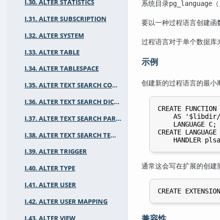
I.30. ALTER STATISTICS
系统目录
（
pg_language
I.31. ALTER SUBSCRIPTION
要以一种过程语言创建函
I.32. ALTER SYSTEM
过程语言对于单个数据库
I.33. ALTER TABLE
示例
I.34. ALTER TABLESPACE
创建新的过程语言的最小
I.35. ALTER TEXT SEARCH CONFIGURATION
I.36. ALTER TEXT SEARCH DICTIONARY
CREATE FUNCTION 
    AS '$libdir/
I.37. ALTER TEXT SEARCH PARSER
    LANGUAGE C;

CREATE LANGUAGE 
I.38. ALTER TEXT SEARCH TEMPLATE
I.39. ALTER TRIGGER
通常这会写在扩展的创建
I.40. ALTER TYPE
I.41. ALTER USER
I.42. ALTER USER MAPPING
兼容性
I.43. ALTER VIEW