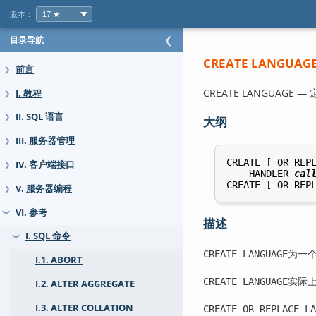
版本：
目录导航
❮
CREATE LANGUAG
前言
❯
CREATE LANGUAGE
I. 教程
❯
II. SQL 语言
❯
大纲
III. 服务器管理
❯
CREATE [ OR REP
IV. 客户端接口
❯
    HANDLER 
cal
CREATE [ OR REP
V. 服务器编程
❯
VI. 参考
❯
描述
I. SQL 命令
❯
为一
CREATE LANGUAGE
I.1. ABORT
实际
CREATE LANGUAGE
I.2. ALTER AGGREGATE
I.3. ALTER COLLATION
CREATE OR REPLACE LA