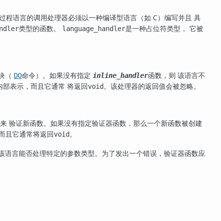
过程语言的调用处理器必须以一种编译型语言（如 C）编写并且 具
类型的函数。
是一种占位符类型， 它被
ndler
language_handler
块（
命令）。如果没有指定
函数，则 该语言不
DO
inline_handler
内部表示，而且它通常 将返回
。该处理器的返回值会被忽略。
void
来 验证新函数。如果没有指定验证器函数，那么一个新函数被创建
，而且它通常将返回
。
void
如该语言能否处理特定的参数类型。为了发出一个错误，验证器函数应