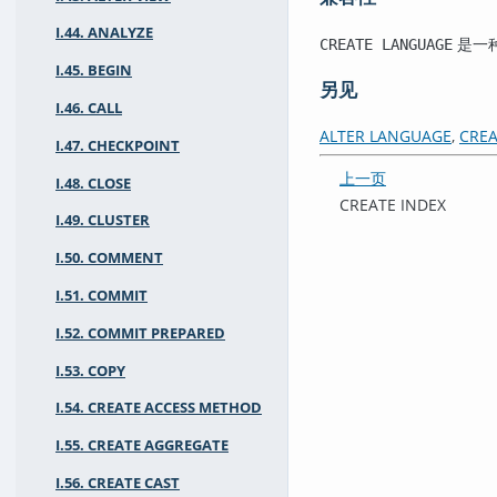
I.44. ANALYZE
是一
CREATE LANGUAGE
I.45. BEGIN
另见
I.46. CALL
ALTER LANGUAGE
,
CREA
I.47. CHECKPOINT
上一页
I.48. CLOSE
CREATE INDEX
I.49. CLUSTER
I.50. COMMENT
I.51. COMMIT
I.52. COMMIT PREPARED
I.53. COPY
I.54. CREATE ACCESS METHOD
I.55. CREATE AGGREGATE
I.56. CREATE CAST