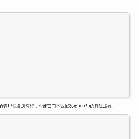
的表
包含所有行，即使它们不匹配发布
的行过滤器。
t3
pub3b