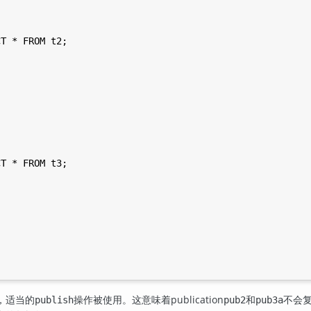
T * FROM t2;

T * FROM t3;

，适当的
操作被使用。这意味着publication
和
不会
publish
pub2
pub3a