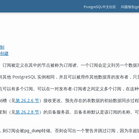
PostgreSQL中文社区
问题报告(git
复制
槽创建
。订阅被定义在其中的节点被称为
订阅者
。一个订阅会定义到另一个数据
其他 PostgreSQL 实例相同，并且可以被用作其他数据库的发布者，
点可以有多个订阅。可以在一对发布者-订阅者之间定义多个订阅，在这
制槽（见
第 26.2.6 节
）接收更改。预先存在的表数据的初始数据同步过程
复制（见
第 26.2.8 节
）的后备服务器。后备名称默认是该订阅的名称。可
，则订阅会被
转储。否则会写出一个警告并跳过订阅，因为非超
pg_dump