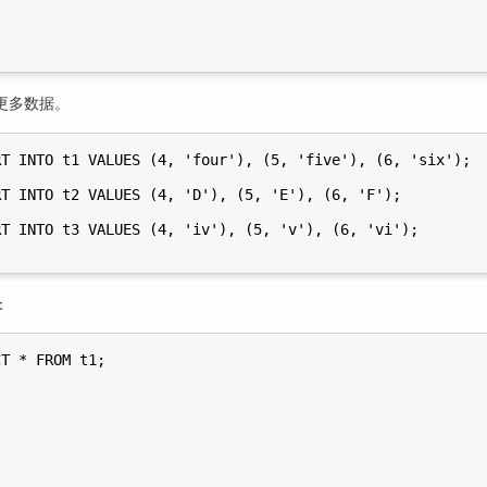
更多数据。
T INTO t1 VALUES (4, 'four'), (5, 'five'), (6, 'six');

T INTO t2 VALUES (4, 'D'), (5, 'E'), (6, 'F');

T INTO t3 VALUES (4, 'iv'), (5, 'v'), (6, 'vi');

：
T * FROM t1;
