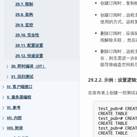
创建订阅时，复制
29.7. 限制
29.8. 架构
创建订阅时，远程
使用的方式。远程
29.9. 监控
删除订阅时，应保
29.10. 安全性
阅解除关联， 然
29.11. 配置设置
删除订阅时，远程
29.12. 快速设置
在，则无需进一步
能导致磁盘空间耗
30. 即时编译（JIT）
❯
31. 回归测试
❯
29.2.2. 示例：设置逻
IV. 客户端接口
❯
在发布者上创建一些测试
V. 服务器编程
❯
VI. 参考
❯
test_pub=# CREAT
CREATE TABLE

VII. 内部
❯
test_pub=# CREAT
CREATE TABLE

VIII. 附录
test_pub=# CREAT
❯