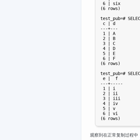
 6 | six

(6 rows)

test_pub=# SELEC
 c | d

---+---

 1 | A

 2 | B

 3 | C

 4 | D

 5 | E

 6 | F

(6 rows)

test_pub=# SELEC
 e |  f

---+-----

 1 | i

 2 | ii

 3 | iii

 4 | iv

 5 | v

 6 | vi

观察到在正常复制过程中