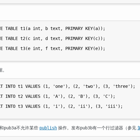
。
E TABLE t1(a int, b text, PRIMARY KEY(a));

E TABLE t2(c int, d text, PRIMARY KEY(c));

E TABLE t3(e int, f text, PRIMARY KEY(e));

据。
T INTO t1 VALUES (1, 'one'), (2, 'two'), (3, 'three');

T INTO t2 VALUES (1, 'A'), (2, 'B'), (3, 'C');

T INTO t3 VALUES (1, 'i'), (2, 'ii'), (3, 'iii');

和
不允许某些
操作。发布
有一个行过滤器（参见
第
pub3a
publish
pub3b