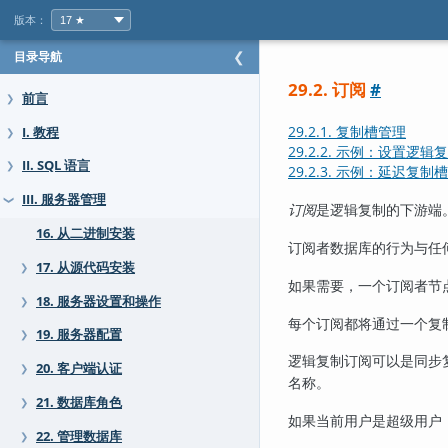
版本：
目录导航
❮
29.2. 订阅
#
前言
❯
29.2.1. 复制槽管理
I. 教程
❯
29.2.2. 示例：设置逻辑
II. SQL 语言
❯
29.2.3. 示例：延迟复制
III. 服务器管理
❯
订阅
是逻辑复制的下游端
16. 从二进制安装
订阅者数据库的行为与任何
17. 从源代码安装
❯
如果需要，一个订阅者节
18. 服务器设置和操作
❯
每个订阅都将通过一个复
19. 服务器配置
❯
逻辑复制订阅可以是同步
20. 客户端认证
❯
名称。
21. 数据库角色
❯
如果当前用户是超级用户
22. 管理数据库
❯