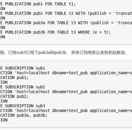
E PUBLICATION pub1 FOR TABLE t1;

ON

E PUBLICATION pub2 FOR TABLE t2 WITH (publish = 'truncat
ON

E PUBLICATION pub3a FOR TABLE t3 WITH (publish = 'trunca
ON

E PUBLICATION pub3b FOR TABLE t3 WHERE (e > 5);

建订阅。订阅
订阅了
和
。 所有订阅将默认复制初始数据。
sub3
pub3a
pub3b
E SUBSCRIPTION sub1

CTION 'host=localhost dbname=test_pub application_name=s
CATION pub1;

ION

E SUBSCRIPTION sub2

CTION 'host=localhost dbname=test_pub application_name=s
CATION pub2;

ION

E SUBSCRIPTION sub3

CTION 'host=localhost dbname=test_pub application_name=s
CATION pub3a, pub3b;
