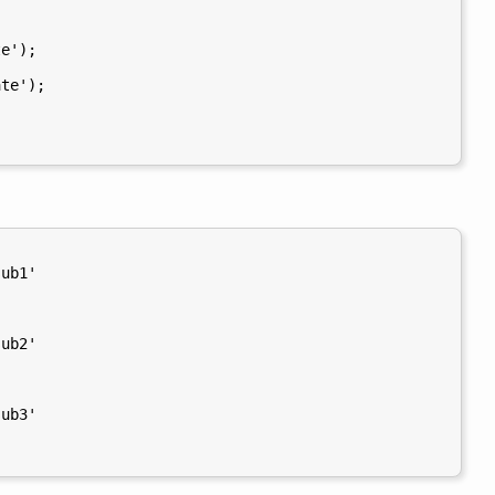
e');

te');

ub1'

ub2'

ub3'
