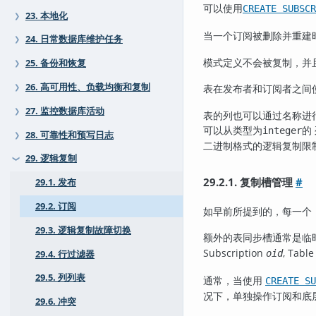
可以使用
CREATE SUBSCR
23. 本地化
❯
当一个订阅被删除并重建
24. 日常数据库维护任务
❯
模式定义不会被复制，并
25. 备份和恢复
❯
26. 高可用性、负载均衡和复制
表在发布者和订阅者之间
❯
27. 监控数据库活动
❯
表的列也可以通过名称进
可以从类型为
的
integer
28. 可靠性和预写日志
❯
二进制格式的逻辑复制限
29. 逻辑复制
❯
29.2.1. 复制槽管理
#
29.1. 发布
29.2. 订阅
如早前所提到的，每一个
29.3. 逻辑复制故障切换
额外的表同步槽通常是临
Subscription
, Tabl
oid
29.4. 行过滤器
29.5. 列列表
通常，当使用
CREATE SU
况下，单独操作订阅和底
29.6. 冲突