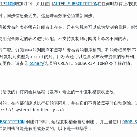
增加订阅，并且使用
在任何时刻停止/恢
IPTION
ALTER SUBSCRIPTION
时，同步信息会丢失。这意味着数据必须重新同步。
且被发布的表必须在订阅者上存在。只有常规表可以成为复制的目标。例
使用完全限定的表名进行匹配。不支持复制到订阅者上命名不同的表。
行匹配。订阅表中的列顺序不需要与发布者的顺序相同。列的数据类型 
 列复制到类型为
的列。目标表还可以包含发布表未提供的额外列。
bigint
制更多。请参见
选项的
命令了解详情。
binary
CREATE SUBSCRIPTION
（活跃的）订阅会从远程（发布）端上的一个复制槽接收更改。
时的，在内部创建以执行初始表同步，并在它们不再被需要时自动删除。
e
, system identifier
)
relid
sysid
创建订阅时，远程复制槽会自动创建， 并且当使用
BSCRIPTION
DROP S
层复制槽可能是有用或必要的。以下是一些场景：