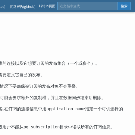
纠错本页面
ee)
问题报告(github)
搜索
库的连接以及它想要订阅的发布集合（一个或多个）。
只需要定义它自己的发布。
种情况下要确保被订阅的发布对象不会重叠。
可能会要求额外的复制槽，并且在数据同步结束后删除。
以在订阅的连接信息中用
指定一个可供选择的
application_name
级用户不能从
目录中读取所有的订阅信息。
pg_subscription