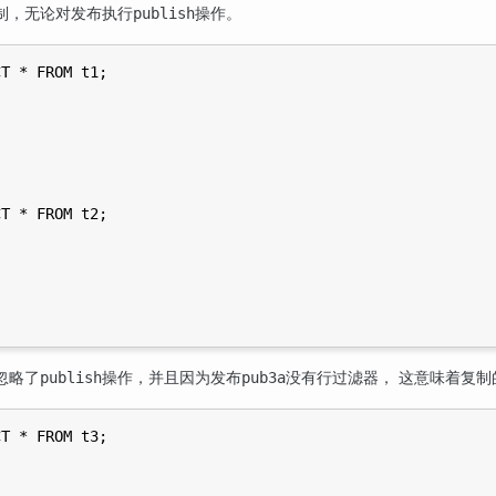
制，无论对发布执行
操作。
publish
T * FROM t1;

T * FROM t2;

忽略了
操作，并且因为发布
没有行过滤器， 这意味着复制
publish
pub3a
T * FROM t3;
