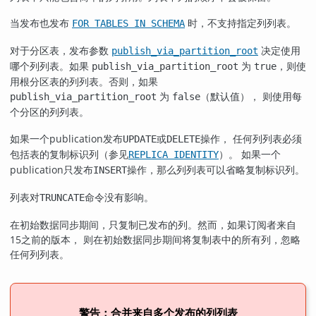
当发布也发布
时，不支持指定列列表。
FOR TABLES IN SCHEMA
对于分区表，发布参数
决定使用
publish_via_partition_root
哪个列列表。如果
为
，则使
publish_via_partition_root
true
用根分区表的列列表。否则，如果
为
（默认值）， 则使用每
publish_via_partition_root
false
个分区的列列表。
如果一个publication发布
或
操作， 任何列列表必须
UPDATE
DELETE
包括表的复制标识列（参见
）。 如果一个
REPLICA IDENTITY
publication只发布
操作，那么列列表可以省略复制标识列。
INSERT
列表对
命令没有影响。
TRUNCATE
在初始数据同步期间，只复制已发布的列。然而，如果订阅者来自
15之前的版本， 则在初始数据同步期间将复制表中的所有列，忽略
任何列列表。
警告：合并来自多个发布的列列表