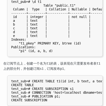
test_pub=# \d t1

                 Table "public.t1"

 Column |  Type   | Collation | Nullable | Default

--------+---------+-----------+----------+---------
 id     | integer |           | not null |

 a      | text    |           |          |

 b      | text    |           |          |

 c      | text    |           |          |

 d      | text    |           |          |

 e      | text    |           |          |

Indexes:

    "t1_pkey" PRIMARY KEY, btree (id)

Publications:

在订阅节点上，创建一个名为
的表，该表现在只需要发布者表
t1
t1
上的部分列，并创建订阅
，订阅发布
。
s1
p1
test_sub=# CREATE TABLE t1(id int, b text, a text,
CREATE TABLE

test_sub=# CREATE SUBSCRIPTION s1

test_sub-# CONNECTION 'host=localhost dbname=test_
test_sub-# PUBLICATION p1;
