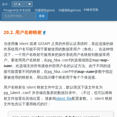
版本：
纠错本页面
PostgreSQL中文社区
问题报告(gitee)
问题报告(github)
搜索
20.2. 用户名称映射
#
当使用像 Ident 或者 GSSAPI 之类的外部认证系统时，发起连接的操
作系统用户名可能不同于要被使用的数据库用户（角色）。在这种情
况下，一个用户名映射可被用来把操作系统用户名映射到数据库用
户。要使用用户名映射，在
的选项域指定
=
pg_hba.conf
map
map-
。此选项支持所有接收外部用户名的认证方法。由于不同的连
name
接可能需要不同的映射，在
中的
参数中指定
pg_hba.conf
map-name
要被使用的映射名，用以指示哪个映射用于每个个体连接。
用户名映射在 ident 映射文件中定义，默认情况下该文件名为
并存储在集群的数据目录中。（不过，也可以将映
pg_ident.conf
射文件放置在其他位置； 请参阅
ident_file
配置参数。） ident 映射
文件包含以下通用格式的行：