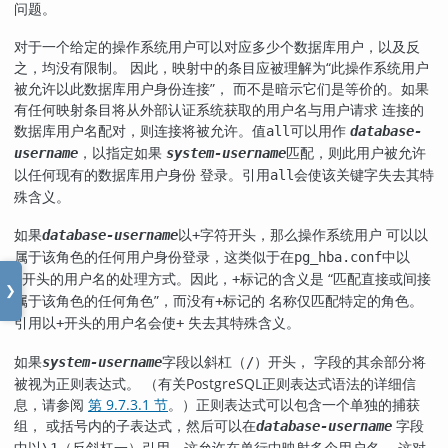
问题。
对于一个给定的操作系统用户可以对应多少个数据库用户，以及反
之，均没有限制。 因此，映射中的条目应被理解为
“
此操作系统用户
被允许以此数据库用户身份连接
”
， 而不是暗示它们是等价的。如果
有任何映射条目将从外部认证系统获取的用户名与用户请求 连接的
数据库用户名配对，则连接将被允许。值
可以用作
all
database-
，以指定如果
匹配，则此用户被允许
username
system-username
以任何现有的数据库用户身份 登录。引用
会使该关键字失去其特
all
殊含义。
如果
以
字符开头，那么操作系统用户 可以以
database-username
+
属于该角色的任何用户身份登录，这类似于在
中以
pg_hba.conf
开头的用户名的处理方式。因此，
标记的含义是
“
匹配直接或间接
+
+
❯
属于该角色的任何角色
”
，而没有
标记的 名称仅匹配特定的角色。
+
引用以
开头的用户名会使
失去其特殊含义。
+
+
如果
字段以斜杠（
）开头， 字段的其余部分将
system-username
/
被视为正则表达式。 （有关
PostgreSQL
正则表达式语法的详细信
息，请参阅
第 9.7.3.1 节
。）正则表达式可以包含一个单独的捕获
组， 或括号内的子表达式，然后可以在
字段
database-username
中以
（反斜杠一）引用。这允许在单行中映射多个用户名， 这对
\1