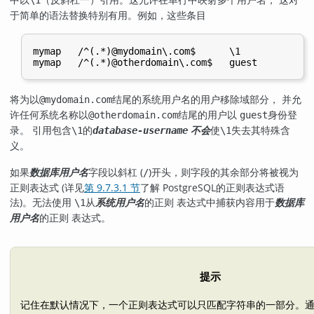
于简单的语法替换特别有用。例如，这些条目
mymap   /^(.*)@mydomain\.com$      \1

将为以
结尾的系统用户名的用户移除域部分， 并允
@mydomain.com
许任何系统名称以
结尾的用户以
身份登
@otherdomain.com
guest
录。 引用包含
的
不会
使
失去其特殊含
\1
database-username
\1
义。
如果
字段以斜杠 (
)开头，则字段的其余部分将被视为
数据库用户名
/
正则表达式 (详见
第 9.7.3.1 节
了解
PostgreSQL
的正则表达式语
法)。无法使用
从
的正则 表达式中捕获内容用于
\1
系统用户名
数据库
的正则 表达式。
用户名
提示
记住在默认情况下，一个正则表达式可以只匹配字符串的一部分。