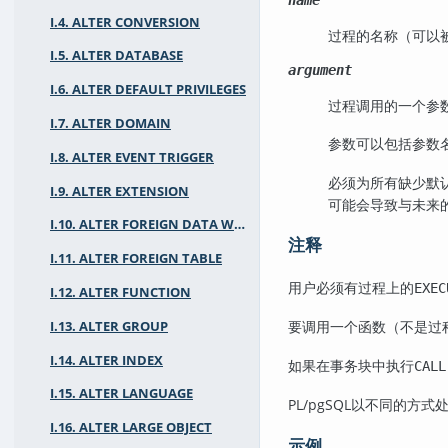
I.4. ALTER CONVERSION
过程的名称（可以
I.5. ALTER DATABASE
argument
I.6. ALTER DEFAULT PRIVILEGES
过程调用的一个参
I.7. ALTER DOMAIN
参数可以包括参数
I.8. ALTER EVENT TRIGGER
必须为所有缺少默
I.9. ALTER EXTENSION
可能会导致与未来
I.10. ALTER FOREIGN DATA WRAPPER
注释
I.11. ALTER FOREIGN TABLE
用户必须有过程上的
EXEC
I.12. ALTER FUNCTION
要调用一个函数（不是过
I.13. ALTER GROUP
I.14. ALTER INDEX
如果在事务块中执行
CALL
I.15. ALTER LANGUAGE
PL/pgSQL
以不同的方式
I.16. ALTER LARGE OBJECT
示例