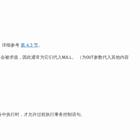
；详细参考
第 4.3 节
。
不会被求值，因此通常为它们代入
。 （为
参数代入其他内容
NULL
OUT
务中执行时，才允许过程执行事务控制语句。