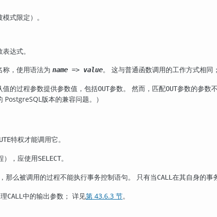
被模式限定）。
数表达式。
名称，使用语法为
。 这与普通函数调用的工作方式相同
name
=>
value
认值的过程参数提供参数值，包括
参数。 然而，匹配
参数的参数
OUT
OUT
的
PostgreSQL
版本的兼容问题。）
特权才能调用它。
UTE
程），应使用
。
SELECT
，那么被调用的过程不能执行事务控制语句。 只有当
在其自身的事
CALL
处理
中的输出参数； 详见
第 43.6.3 节
。
CALL