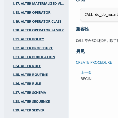
I.17. ALTER MATERIALIZED VIEW
I.18. ALTER OPERATOR
I.19. ALTER OPERATOR CLASS
兼容性
I.20. ALTER OPERATOR FAMILY
I.21. ALTER POLICY
符合SQL标准，除
CALL
I.22. ALTER PROCEDURE
另见
I.23. ALTER PUBLICATION
CREATE PROCEDURE
I.24. ALTER ROLE
上一页
I.25. ALTER ROUTINE
BEGIN
I.26. ALTER RULE
I.27. ALTER SCHEMA
I.28. ALTER SEQUENCE
I.29. ALTER SERVER