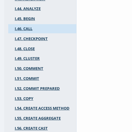
I.44. ANALYZE
I.45. BEGIN
I.46. CALL
I.47. CHECKPOINT
I.48. CLOSE
I.49. CLUSTER
I.50. COMMENT
I.51. COMMIT
I.52. COMMIT PREPARED
I.53. COPY
I.54. CREATE ACCESS METHOD
I.55. CREATE AGGREGATE
I.56. CREATE CAST