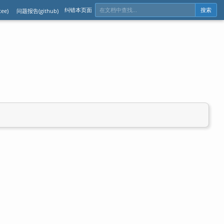
纠错本页面
ee)
问题报告(github)
搜索