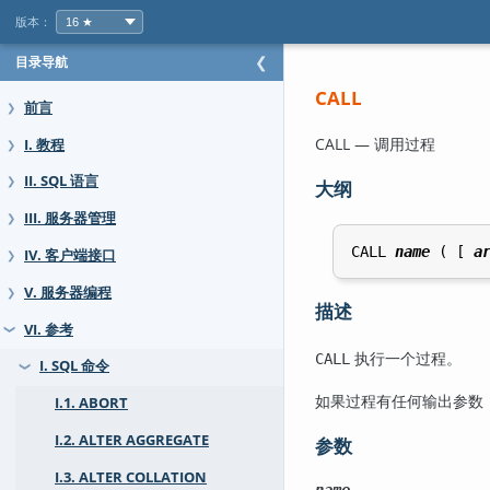
版本：
目录导航
❮
CALL
前言
❯
CALL — 调用过程
I. 教程
❯
II. SQL 语言
❯
大纲
III. 服务器管理
❯
CALL 
name
 ( [ 
a
IV. 客户端接口
❯
V. 服务器编程
❯
描述
VI. 参考
❯
执行一个过程。
CALL
I. SQL 命令
❯
如果过程有任何输出参数
I.1. ABORT
I.2. ALTER AGGREGATE
参数
I.3. ALTER COLLATION
name