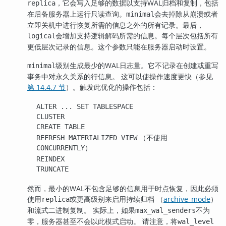
，它会写入足够的数据以支持WAL归档和复制，包括
replica
在后备服务器上运行只读查询。
会去掉除从崩溃或者
minimal
立即关机中进行恢复所需的信息之外的所有记录。最后，
会增加支持逻辑解码所需的信息。每个层次包括所有
logical
更低层次记录的信息。这个参数只能在服务器启动时设置。
级别生成最少的WAL日志量。它不记录在创建或重写
minimal
事务中对永久关系的行信息。 这可以使操作速度更快（参见
第 14.4.7 节
）。触发此优化的操作包括：
ALTER ... SET TABLESPACE
CLUSTER
CREATE TABLE
（不使用
REFRESH MATERIALIZED VIEW
）
CONCURRENTLY
REINDEX
TRUNCATE
然而，最小的WAL不包含足够的信息用于时点恢复，因此必须
使用
或更高级别来启用持续归档 （
archive_mode
）
replica
和流式二进制复制。 实际上，如果
不为
max_wal_senders
零，服务器甚至不会以此模式启动。 请注意，将
wal_level