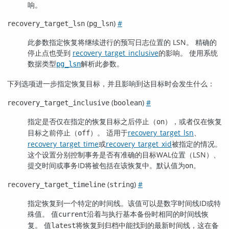
响。
(
)
#
recovery_target_lsn
pg_lsn
此参数指定恢复将继续进行的预写日志位置的 LSN。 精确的
停止点也受到
recovery_target_inclusive
的影响。 使用系统
数据类型
解析此参数。
pg_lsn
下列选项进一步指定恢复目标，并且影响到达目标时会发生什么：
(
)
#
recovery_target_inclusive
boolean
指定是否仅在指定的恢复目标之后停止（
），或者仅在恢复
on
目标之前停止（
）。 适用于
recovery_target_lsn
、
off
recovery_target_time
或
recovery_target_xid
被指定的情况。
这个设置分别控制事务是否有准确的目标WAL位置（LSN）、
提交时间或事务ID将被包括在该恢复中。默认值为
。
on
(
)
#
recovery_target_timeline
string
指定恢复到一个特定的时间线。该值可以是数字时间线ID或特
殊值。 值
沿着与执行基本备份时相同的时间线恢
current
复。 值
将恢复到归档中能找到的最新时间线，这在备
latest