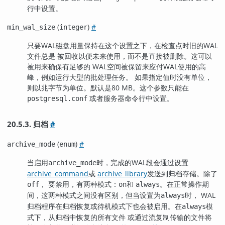
行中设置。
(
)
#
min_wal_size
integer
只要WAL磁盘用量保持在这个设置之下，在检查点时旧的WAL
文件总是 被回收以便未来使用，而不是直接被删除。这可以
被用来确保有足够的 WAL空间被保留来应付WAL使用的高
峰，例如运行大型的批处理任务。 如果指定值时没有单位，
则以兆字节为单位。默认是80 MB。这个参数只能在
或者服务器命令行中设置。
postgresql.conf
20.5.3. 归档
#
(
)
#
archive_mode
enum
当启用
时，完成的WAL段会通过设置
archive_mode
archive_command
或
archive_library
发送到归档存储。除了
， 要禁用，有两种模式：
和
。在正常操作期
off
on
always
间，这两种模式之间没有区别，但当设置为
时， WAL
always
归档程序在归档恢复或待机模式下也会被启用。在
模
always
式下，从归档中恢复的所有文件 或通过流复制传输的文件将