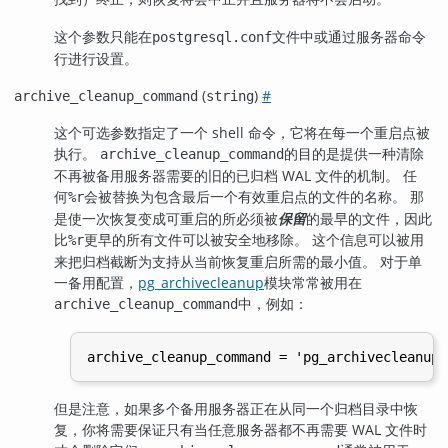
这个参数只能在
文件中或通过服务器命令
postgresql.conf
行进行设置。
(
)
#
archive_cleanup_command
string
这个可选参数指定了一个 shell 命令，它将在每一个重启点被
执行。
的目的是提供一种清除
archive_cleanup_command
不再被备用服务器需要的旧的已归档 WAL 文件的机制。 任
何
会被替换为包含最后一个有效重启点的文件的名称。 那
%r
是使一次恢复变成可重启的所必须被
保留
的最早的文件，因此
比
更早的所有文件可以被安全地移除。 这个信息可以被用
%r
来把归档截断为支持从当前恢复重启所需的最小值。 对于单
一备用配置，
pg_archivecleanup
模块常常被用在
中，例如：
archive_cleanup_command
archive_cleanup_command = 'pg_archivecleanup 
但是注意，如果多个备用服务器正在从同一个归档目录中恢
复，你将需要保证只有当任意服务器都不再需要 WAL 文件时