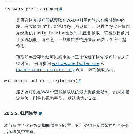
(
)
#
recovery_prefetch
enum
是否在恢复期间尝试预取在WAL中引用但尚未在缓冲池中的
块。有效值为
，
和
（默认值）。设置
仅在操作
off
on
try
try
系统提供
函数时才启用 预取，该函数目前用
posix_fadvise
于实现预取。请注意，一些操作系统提供该 函数，但它不起
作用。
预取即将需要的块可以减少某些工作负载下恢复期间的 I/O 等
待时间。 另请参阅
wal_decode_buffer_size
和
maintenance_io_concurrency
设置，限制预取活动。
(
)
#
wal_decode_buffer_size
integer
服务器可以在WAL中查找预取块的最大提前量限制。如果未指
定单位，则将其视为字节。 默认值为512kB。
20.5.5. 归档恢复
#
本节描述了仅在恢复期间适用的设置。它们必须在您希望执行的任何
后续恢复中重置。