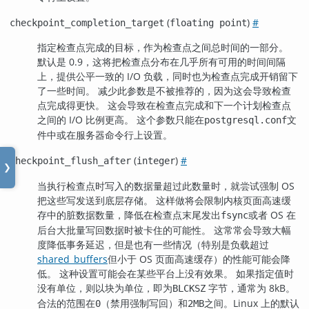
(
)
#
checkpoint_completion_target
floating point
指定检查点完成的目标，作为检查点之间总时间的一部分。
默认是 0.9，这将把检查点分布在几乎所有可用的时间间隔
上，提供公平一致的 I/O 负载，同时也为检查点完成开销留下
了一些时间。 减少此参数是不被推荐的，因为这会导致检查
点完成得更快。 这会导致在检查点完成和下一个计划检查点
之间的 I/O 比例更高。 这个参数只能在
文
postgresql.conf
件中或在服务器命令行上设置。
(
)
#
checkpoint_flush_after
integer
❯
当执行检查点时写入的数据量超过此数量时，就尝试强制 OS
把这些写发送到底层存储。 这样做将会限制内核页面高速缓
存中的脏数据数量，降低在检查点末尾发出
或者 OS 在
fsync
后台大批量写回数据时被卡住的可能性。 这常常会导致大幅
度降低事务延迟，但是也有一些情况（特别是负载超过
shared_buffers
但小于 OS 页面高速缓存）的性能可能会降
低。 这种设置可能会在某些平台上没有效果。 如果指定值时
没有单位，则以块为单位，即为
字节，通常为 8kB。
BLCKSZ
合法的范围在
（禁用强制写回）和
之间。Linux 上的默认
0
2MB