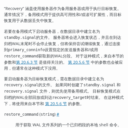
“
Recovery
”
涵盖使用服务器作为备用服务器或用于执行目标恢复。
通常情况下，备用模式用于提供高可用性和/或读可扩展性，而目标
恢复用于从数据丢失中恢复。
若要在备用模式下启动服务器，在数据目录中建立名为
的文件。 服务器将会进入恢复状态，并且在到达
standby.signal
归档WAL末尾时不会停止恢复，但将保持尝试继续恢复，通过连接
到
设置指定的发送服务器和/或用
primary_conninfo
获取新的WAL分段。 对于这种模式，来自本节的
restore_command
参数和
第 20.6.3 节
是值得关注的。
第 20.5.6 节
中的参数也会被应
用，但通常在这种模式下没用。
要启动服务器为目标恢复模式，需在数据目录中建立名为
的文件。 如果同时创建了
和
recovery.signal
standby.signal
文件，则优先使用备用模式。 目标恢复模式在
recovery.signal
归档的WAL全部回放或到达
时结束。 在这种模式
recovery_target
下，将使用来自本节和
第 20.5.6 节
的参数。
(
)
#
restore_command
string
用于获取 WAL 文件系列的一个已归档段的本地 shell 命令。