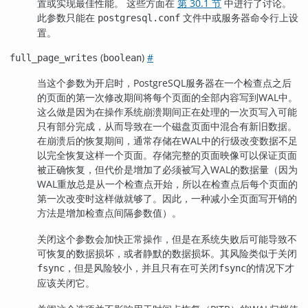
置或实现最佳性能。 这些方面在
第 30.1 节
中进行了讨论。
此参数只能在
文件中或服务器命令行上设
postgresql.conf
置。
(
)
#
full_page_writes
boolean
当这个参数为开启时，
PostgreSQL
服务器在一个检查点之后
的页面的第一次修改期间将每个页面的全部内容写到WAL中。
这么做是因为在操作系统崩溃期间正在处理的一次页写入可能
只有部分完成，从而导致在一个磁盘页面中混合有新旧数据。
在崩溃后的恢复期间，通常存储在WAL中的行级改变数据不足
以完全恢复这样一个页面。存储完整的页面映像可以保证页面
被正确恢复，但代价是增加了必须被写入WAL的数据量（因为
WAL重放总是从一个检查点开始，所以在检查点后每个页面的
第一次改变时这样做就够了。因此，一种减小全页面写开销的
方法是增加检查点间隔参数值）。
关闭这个参数会加快正常操作，但是在系统失败后可能导致不
可恢复的数据损坏，或者静默的数据损坏。其风险类似于关闭
，但是风险较小，并且只有在可关闭
的情况下才
fsync
fsync
应该关闭它。