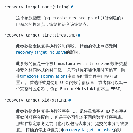
(
)
#
recovery_target_name
string
这个参数指定（
所创建的）
pg_create_restore_point()
已命名的恢复点，恢复将进入该恢复点。
(
)
#
recovery_target_time
timestamp
此参数指定恢复将执行的时间戳。 精确的停止点还受到
recovery_target_inclusive
的影响。
此参数的值是一个被
数据类型
timestamp with time zone
接受的相同格式的时间戳， 只不过你不能使用时区缩写（除
非
timezone_abbreviations
变量在配置文件中已提前设
置）。 首选样式是使用 UTC 的数字偏移量，或者你可以写一
个完整时区名称， 例如
而不是
。
Europe/Helsinki
EEST
(
)
#
recovery_target_xid
string
此参数指定恢复将执行的事务 ID。记住虽然事务 ID 是在事务
开始时顺序分配的， 但是事务可能以不同的数字顺序完成。
那些在指定事务之前（也可以包括该事务）提交的事务将被恢
复。 精确的停止点也受到
recovery_target_inclusive
的影