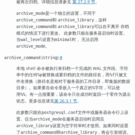
被再次归档。详细信息请参见
第 27.2.9 节
。
是一个独立的设置，不同于
archive_mode
和
，这样
archive_command
archive_library
和
可以在不离开 存档
archive_command
archive_library
模式的情况下进行更改。 此参数只能在服务器启动时设置。
当
设置为
时， 无法启用
wal_level
minimal
。
archive_mode
(
)
#
archive_command
string
本地 shell 命令被执行来归档一个完成的 WAL 文件段。字符
串中的任何
被替换成要归档的文件的路径名，而
只被文
%p
%f
件名替换（路径名是相对于服务器的工作目录，即集簇的数据
目录）。如果要在命令里嵌入一个真正的
字符，可以使
%
用
。有一点很重要，该命令只在成功时返回一个零作为退出
%%
状态。更多信息请见
第 26.3.1 节
。
此参数只能在
文件中或服务器命令行上设
postgresql.conf
置。仅当
在服务器启动时启用且
archive_mode
设置为空字符串时才使用。如果同时设置
archive_library
了
和
，将会引发错误。
archive_command
archive_library