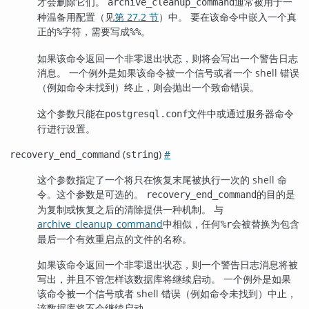
才会删除它们。
通常被用于一
archive_cleanup_command
种温备用配置（见
第 27.2 节
）中。 要在该命令中嵌入一个真
正的
字符，需要写成
。
%
%%
如果该命令返回一个非零退出状态，则将会写出一个警告日志
消息。 一个例外是如果该命令被一个信号或者一个 shell 错误
（例如命令未找到）终止，则会抛出一个致命错误。
这个参数只能在
文件中或通过服务器命令
postgresql.conf
行进行设置。
(
)
#
recovery_end_command
string
这个参数指定了一个将只在恢复末尾被执行一次的 shell 命
令。这个参数是可选的。
的目的是
recovery_end_command
为复制或恢复之后的清除提供一种机制。 与
archive_cleanup_command
中相似，任何
会被替换为包含
%r
最后一个有效重启点的文件的名称。
如果该命令返回一个非零退出状态，则一个警告日志消息将被
写出，并且不管怎样该数据库将继续启动。 一个例外是如果
该命令被一个信号或者 shell 错误（例如命令未找到）中止，
该数据库将不会继续启动。