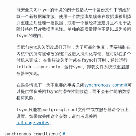
能安全关闭
的环境的例子包括从一个备份文件中初始加
fsync
载一个新数据库集簇、使用一个数据库集簇来在数据库被删掉
并重建之后处理一批数据，或者一个被经常重建并且不用于故
障转移的只读数据库克隆。单独的高质量硬件不足以成为关闭
的理由。
fsync
当把
从关闭改成打开时，为了可靠的恢复，需要强制在
fsync
内核中的所有被修改的缓冲区进入持久化存储。这可以在多个
时机来完成： 在集簇被关闭时或在
打开时，通过运行
fsync
、运行
、卸载文件系统或重启服
initdb --sync-only
sync
务器来实现。
在很多情况下，为不重要的事务关闭
synchronous_commit
可
以提供很多关闭
的潜在性能收益，而不会有伴随的数据
fsync
损坏风险。
只能在
文件中或在服务器命令行上
fsync
postgresql.conf
设置。如果你关闭这个参数，请也考虑关闭
full_page_writes
。
(
)
#
synchronous_commit
enum