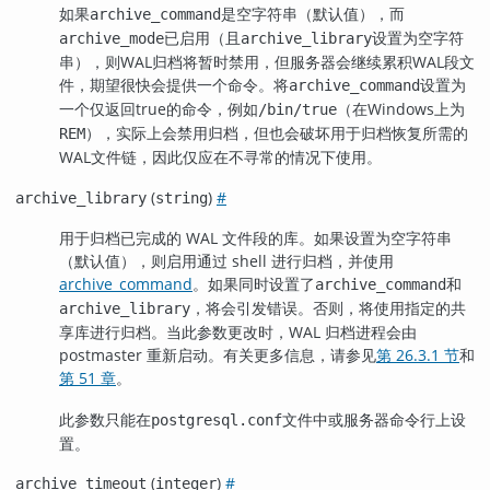
如果
是空字符串（默认值），而
archive_command
已启用（且
设置为空字符
archive_mode
archive_library
串），则WAL归档将暂时禁用，但服务器会继续累积WAL段文
件，期望很快会提供一个命令。将
设置为
archive_command
一个仅返回true的命令，例如
（在Windows上为
/bin/true
），实际上会禁用归档，但也会破坏用于归档恢复所需的
REM
WAL文件链，因此仅应在不寻常的情况下使用。
(
)
#
archive_library
string
用于归档已完成的 WAL 文件段的库。如果设置为空字符串
（默认值），则启用通过 shell 进行归档，并使用
archive_command
。如果同时设置了
和
archive_command
，将会引发错误。否则，将使用指定的共
archive_library
享库进行归档。当此参数更改时，WAL 归档进程会由
postmaster 重新启动。有关更多信息，请参见
第 26.3.1 节
和
第 51 章
。
此参数只能在
文件中或服务器命令行上设
postgresql.conf
置。
(
)
#
archive_timeout
integer