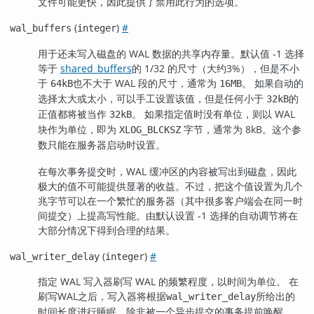
文件可能更快，因此提供了禁用此行为的选项。
(
)
#
wal_buffers
integer
用于还未写入磁盘的 WAL 数据的共享内存量。默认值 -1 选择
等于
shared_buffers
的 1/32 的尺寸（大约3%），但是不小
于
也不大于 WAL 段的尺寸，通常为
。 如果自动的
64kB
16MB
选择太大或太小，可以手工设置该值，但是任何小于
的
32kB
正值都将被当作
。 如果指定值时没有单位，则以 WAL
32kB
块作为单位，即为
字节，通常为 8kB。这个参
XLOG_BLCKSZ
数只能在服务器启动时设置。
在每次事务提交时，WAL 缓冲区的内容被写出到磁盘，因此
极大的值不可能提供显著的收益。不过，把这个值设置为几个
兆字节可以在一个繁忙的服务器（其中很多客户端会在同一时
间提交）上提高写性能。由默认设置 -1 选择的自动调节将在
大部分情况下得到合理的结果。
(
)
#
wal_writer_delay
integer
指定 WAL 写入器刷写 WAL 的频繁程度，以时间为单位。 在
刷写WAL之后，写入器将根据
所给出的
wal_writer_delay
时间长度进行睡眠，除非被一个异步提交的事务提前唤醒。