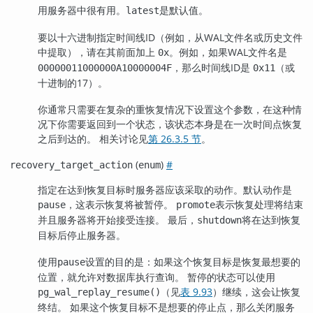
用服务器中很有用。
是默认值。
latest
要以十六进制指定时间线ID（例如，从WAL文件名或历史文件
中提取），请在其前面加上
。例如，如果WAL文件名是
0x
，那么时间线ID是
（或
00000011000000A10000004F
0x11
十进制的17）。
你通常只需要在复杂的重恢复情况下设置这个参数，在这种情
况下你需要返回到一个状态，该状态本身是在一次时间点恢复
之后到达的。 相关讨论见
第 26.3.5 节
。
(
)
#
recovery_target_action
enum
指定在达到恢复目标时服务器应该采取的动作。默认动作是
，这表示恢复将被暂停。
表示恢复处理将结束
pause
promote
并且服务器将开始接受连接。 最后，
将在达到恢复
shutdown
目标后停止服务器。
使用
设置的目的是：如果这个恢复目标是恢复最想要的
pause
位置，就允许对数据库执行查询。 暂停的状态可以使用
（见
表 9.93
）继续，这会让恢复
pg_wal_replay_resume()
终结。 如果这个恢复目标不是想要的停止点，那么关闭服务