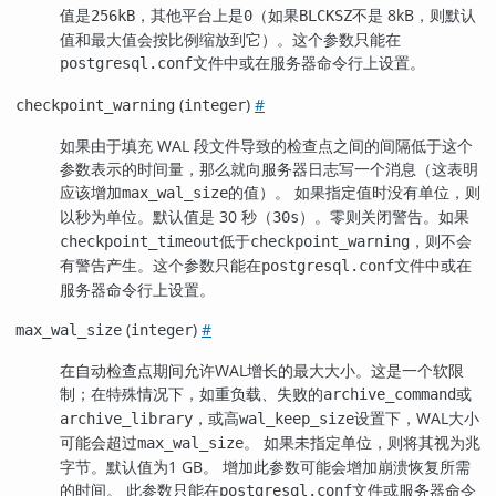
值是
，其他平台上是
（如果
不是 8kB，则默认
256kB
0
BLCKSZ
值和最大值会按比例缩放到它）。这个参数只能在
文件中或在服务器命令行上设置。
postgresql.conf
(
)
#
checkpoint_warning
integer
如果由于填充 WAL 段文件导致的检查点之间的间隔低于这个
参数表示的时间量，那么就向服务器日志写一个消息（这表明
应该增加
的值）。 如果指定值时没有单位，则
max_wal_size
以秒为单位。默认值是 30 秒（
）。零则关闭警告。如果
30s
低于
，则不会
checkpoint_timeout
checkpoint_warning
有警告产生。这个参数只能在
文件中或在
postgresql.conf
服务器命令行上设置。
(
)
#
max_wal_size
integer
在自动检查点期间允许WAL增长的最大大小。这是一个软限
制；在特殊情况下，如重负载、失败的
或
archive_command
，或高
设置下，WAL大小
archive_library
wal_keep_size
可能会超过
。 如果未指定单位，则将其视为兆
max_wal_size
字节。默认值为1 GB。 增加此参数可能会增加崩溃恢复所需
的时间。 此参数只能在
文件或服务器命令
postgresql.conf