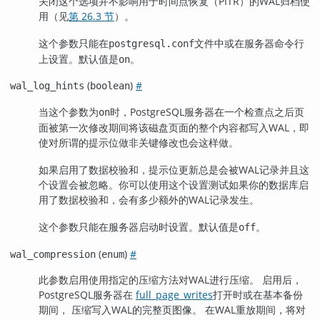
关闭这个选项并不影响用于时间点恢复（PITR）的WAL归档使
用（见
第 26.3 节
）。
这个参数只能在
文件中或在服务器命令行
postgresql.conf
上设置。默认值是
。
on
(
)
#
wal_log_hints
boolean
当这个参数为
时，
PostgreSQL
服务器在一个检查点之后页
on
面被第一次修改期间将该磁盘页面的整个内容都写入WAL，即
使对所谓的提示位做非关键修改也会这样做。
如果启用了数据校验和，提示位更新总是会被WAL记录并且这
个设置会被忽略。你可以使用这个设置测试如果你的数据库启
用了数据校验和，会有多少额外的WAL记录发生。
这个参数只能在服务器启动时设置。默认值是
。
off
(
)
#
wal_compression
enum
此参数启用使用指定的压缩方法对WAL进行压缩。 启用后，
PostgreSQL
服务器在
full_page_writes
打开时或在基本备份
期间， 压缩写入WAL的完整页图像。 在WAL重放期间，将对