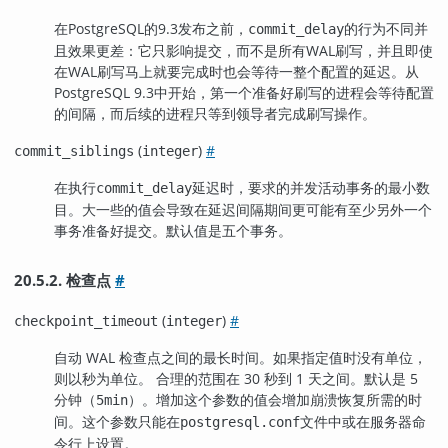
在
PostgreSQL
的9.3发布之前，
的行为不同并
commit_delay
且效果更差：它只影响提交，而不是所有WAL刷写，并且即使
在WAL刷写马上就要完成时也会等待一整个配置的延迟。从
PostgreSQL
9.3中开始，第一个准备好刷写的进程会等待配置
的间隔，而后续的进程只等到领导者完成刷写操作。
(
)
#
commit_siblings
integer
在执行
延迟时，要求的并发活动事务的最小数
commit_delay
目。大一些的值会导致在延迟间隔期间更可能有至少另外一个
事务准备好提交。默认值是五个事务。
20.5.2. 检查点
#
(
)
#
checkpoint_timeout
integer
自动 WAL 检查点之间的最长时间。如果指定值时没有单位，
则以秒为单位。 合理的范围在 30 秒到 1 天之间。默认是 5
分钟（
）。增加这个参数的值会增加崩溃恢复所需的时
5min
间。这个参数只能在
文件中或在服务器命
postgresql.conf
令行上设置。