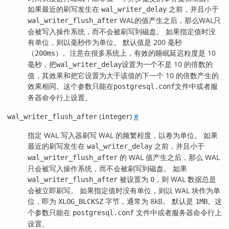
如果最近的刷写发生在
之前，并且小于
wal_writer_delay
WAL的值产生之后，那么WAL只
wal_writer_flush_after
会被写入操作系统，而不会被刷写到磁盘。 如果指定值时没
有单位，则以毫秒作为单位。 默认值是 200 毫秒
（
）。注意在很多系统上，有效的睡眠延迟粒度是 10
200ms
毫秒，把
设置为一个不是 10 的倍数的
wal_writer_delay
值，其效果和把它设置为大于该值的下一个 10 的倍数产生的
效果相同。这个参数只能在
文件中或者服
postgresql.conf
务器命令行上设置。
(
)
#
wal_writer_flush_after
integer
指定 WAL 写入器刷写 WAL 的频繁程度，以卷为单位。 如果
最近的刷写发生在
之前，并且小于
wal_writer_delay
的 WAL 值产生之后，那么 WAL
wal_writer_flush_after
只会被写入操作系统，而不会被刷写到磁盘。 如果
被设置为
，则 WAL 数据总是
wal_writer_flush_after
0
会被立即刷写。 如果指定值时没有单位，则以 WAL 块作为单
位，即为
字节，通常为 8kB。 默认是
。这
XLOG_BLCKSZ
1MB
个参数只能在
文件中或者服务器命令行上
postgresql.conf
设置。