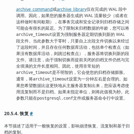
archive_command
或
archive_library
仅在完成的 WAL 段中
调用。因此，如果您的服务器生成的 WAL 流量较少（或者在
这样做时有间歇期），在事务完成和安全记录到归档存储之间
可能会有很长的延迟。为了限制未归档数据的年龄，您可以将
设置为强制服务器定期切换到新的 WAL
archive_timeout
段文件。当此参数大于零时，只要自上次段文件切换以来经过
了这段时间，并且存在任何数据库活动，包括单个检查点（如
果没有数据库活动，则跳过检查点），服务器将切换到新的段
文件。请注意，由于强制切换而提前关闭的归档文件仍然与完
全填满的文件长度相同。因此，使用非常短的
是不明智的，它会使您的归档存储膨胀。
archive_timeout
通常，将
设置为一分钟左右是合理的。如
archive_timeout
果您希望数据比这更快地从主服务器复制出来，您应该考虑使
用流复制而不是归档。如果未指定单位，则将此值视为秒。此
参数只能在
文件或服务器命令行中设置。
postgresql.conf
20.5.4. 恢复
#
本节描述了适用于一般恢复的设置，影响崩溃恢复、流复制和基于归
档的复制。