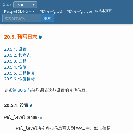
版本：
纠错本页面
PostgreSQL中文社区
问题报告(gitee)
问题报告(github)
搜索
20.5. 预写日志
#
20.5.1. 设置
20.5.2. 检查点
20.5.3. 归档
20.5.4. 恢复
20.5.5. 归档恢复
20.5.6. 恢复目标
参阅
第 30.5 节
获取调节这些设置的其他信息。
20.5.1. 设置
#
(
)
#
wal_level
enum
决定多少信息写入到 WAL 中。默认值是
wal_level