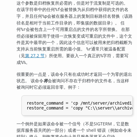
这个参数是归档恢复所必需的，但是对于流复制是可选的。
在该字符串中的任何
会被替换为从归档中获得的文件的名
%f
字，并且任何
会被在服务器上的复制目标路径名替换（该路
%p
径名是相对于当前工作目录的，即集簇的数据目录）。 任
何
会被包含上一个可用重启点的文件的名字所替换。 在那
%r
些必须被保留用于使得一次恢复变成可重启的文件中，这个文
件是其中最早的一个，因此这个信息可以被用来把归档截断为
支持从当前恢复重启所需的最小值。
通常只被温备配置
%r
（见
第 27.2 节
）所使用。要嵌入一个真正的
字符，需要写
%
成
。
%%
很重要的一点是，该命令只有在成功时才返回一个为零的退出
状态。 该命令
将
会被询问不存在于归档中的文件名，当这样
被询问时它必须返回非零。例子：
restore_command = 'cp /mnt/server/archivedir/
一个例外是如果该命令被一个信号（不是
SIGTERM
，它是数
据库服务器关闭的一部分）或者一个 shell 错误（例如命令未
找到）终止，则恢复将会中止并且服务器将不会启动。