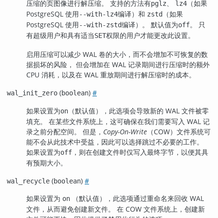
压缩的页图像进行解压缩。 支持的方法有
、
（如果
pglz
lz4
PostgreSQL
使用
编译）和
（如果
--with-lz4
zstd
PostgreSQL
使用
编译）。 默认值为
。 只
--with-zstd
off
有超级用户和具有适当
权限的用户才能更改此设置。
SET
启用压缩可以减少 WAL 卷的大小，而不会增加不可恢复的数
据损坏的风险， 但会增加在 WAL 记录期间进行压缩时的额外
CPU 消耗，以及在 WAL 重放期间进行解压缩时的成本。
(
)
#
wal_init_zero
boolean
如果设置为
（默认值），此选项会导致新的 WAL 文件被零
on
填充。 在某些文件系统上，这可确保在我们需要写入 WAL 记
录之前分配空间。 但是，
Copy-On-Write
（COW）文件系统可
能不会从此技术中受益，因此可以选择跳过不必要的工作。
如果设置为
，则在创建文件时仅写入最终字节，以便其具
off
有预期大小。
(
)
#
wal_recycle
boolean
如果设置为
（默认值），此选项通过重命名来回收 WAL
on
文件，从而避免创建新文件。 在 COW 文件系统上，创建新