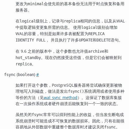
更改为
会使先前的基本备份无法用于时点恢复和备用
minimal
服务器。
在
级别上，记录与
相同的信息，以及从WAL
logical
replica
中提取逻辑变更集所需的信息。 使用
级别会增加
logical
WAL的容量，特别是如果许多表被配置为
REPLICA
， 并且执行了许多
和
语句。
IDENTITY FULL
UPDATE
DELETE
在 9.6 之前的版本中，这个参数也允许值
和
archive
。现在仍然接受这些值，但是它们会被映射到
hot_standby
。
replica
(
)
#
fsync
boolean
如果打开这个参数，
PostgreSQL
服务器将尝试确保更新被物
理地写入到磁盘，做法是发出
系统调用或者使用多种
fsync()
等价的方法（见
wal_sync_method
）。这保证了数据库集簇
在一次操作系统或者硬件崩溃后能恢复到一个一致的状态。
虽然关闭
常常可以得到性能上的收益，但当发生断电或
fsync
系统崩溃时可能造成不可恢复的数据损坏。因此，只有在能很
容易地从外部数据中重建整个数据库时才建议关闭
。
fsync