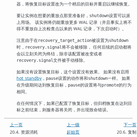
器，将恢复目标设置改为一个稍后的目标并重启以继续恢复。
要让实例在想要的重放点那里准备好，
设置可以派
shutdown
上用场。 该实例将仍能重放更多 WAL 记录（并且事实上将不
得不重放自上次检查点以来的 WAL 记录，下次启动时）。
注意由于在
被设置为
recovery_target_action
shutdown
时，
将不会被移除， 任何后续的启动都将
recovery.signal
会以立刻关闭为终结，除非该配置被改变或者
文件被手动移除。
recovery.signal
如果没有设置恢复目标，这个设置没有效果。 如果没有启用
hot_standby
，
设置的动作将和
一样。 如果
pause
shutdown
在升级期间达到恢复目标，
的设置将与
的行为
pause
promote
相同。
在任何情况下，如果已配置了恢复目标，但归档恢复在达到目
标之前结束，则服务器将关闭，并出现致命错误。
上一页
上一级
下一页
20.4. 资源消耗
起始页
20.6. 复制