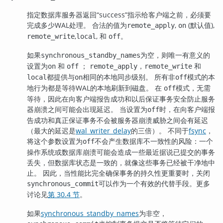
指定数据库服务器返回
“
success
”
指示给客户端之前，必须要
完成多少WAL处理。 合法的值为
,
(默认值),
remote_apply
on
,
, 和
。
remote_write
local
off
如果
为空，则唯一有意义的
synchronous_standby_names
设置为
和
；
，
和
on
off
remote_apply
remote_write
都提供与
相同的本地同步级别。 所有非
模式的本
local
on
off
地行为都是等待WAL的本地刷新到磁盘。 在
模式，无需
off
等待，因此在向客户端报告成功和以后保证事务安全防止服务
器崩溃之间可能会出现延迟。 当设置为
时，在向客户端报
off
告成功和真正保证事务不会被服务器崩溃威胁之间会有延迟
（最大的延迟是
wal_writer_delay
的三倍）。 不同于
fsync
，
将这个参数设置为
不会产生数据库不一致性的风险：一个
off
操作系统或数据库崩溃可能会造成一些最近据说已提交的事务
丢失，但数据库状态是一致的，就像这些事务已经被干净地中
止。 因此，当性能比完全确保事务的持久性更重要时，关闭
可以作为一个有效的代替手段。更多
synchronous_commit
讨论见
第 30.4 节
。
如果
synchronous_standby_names
为非空，