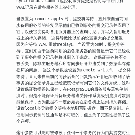
也控制事务提交是否将等待它们的
synchronous_commit
WAL记录在后备服务器上被处理。
当设置为
时，提交将等待，直到来自当前同
remote_apply
步备用服务器的答复显示他们已收到事务的提交记录并应用了
它，以便它变得对备用服务器上的查询可见，并写入备用服务
器上的持久存储。 这将导致比以前的设置更大的提交延迟，
因为它等待 WAL 重放(replay)。 当设置为
时，提交将等
on
待，直到来自于当前同步的后备服务器的回复显示它们已经收
到了事务的提交记录并将其刷入了磁盘。 这保证事务将不会
被丢失，除非主服务器和所有同步后备都遭受到了数据库存储
损坏的问题。 当这个参数被设置为
时，提交将
remote_write
等待，直到来自当前的同步后备的回复指示它们已经收到了该
事务的提交记录并且已经把该记录写到它们的文件系统，这种
设置保证数据得以保存，在
PostgreSQL
的后备服务器实例崩
溃时，但是不能保证后备服务器遭受操作系统级别崩溃时数据
能被保持，因为数据不一定必须要在后备机上达到持久存储。
设置
会导致提交等待本地刷写到磁盘，而不是复制。在
local
使用同步复制时这通常是不可取的，但是为了完整性提供了这
个选项。
这个参数可以随时被修改；任何一个事务的行为由其提交时生