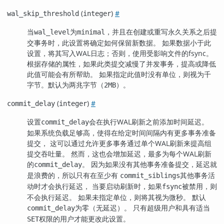
(
)
#
wal_skip_threshold
integer
当
为
，并且在创建或重写永久关系之后提
wal_level
minimal
交事务时，此设置将确定如何保留新数据。 如果数据小于此
设置，将其写入WAL日志；否则，使用受影响文件的fsync。
根据存储的属性，如果此类提交减慢了并发事务，提高或降低
此值可能会有所帮助。 如果指定此值时没有单位，则视为千
字节。默认为两兆字节（
）。
2MB
(
)
#
commit_delay
integer
设置
会在执行WAL刷新之前添加时间延迟。
commit_delay
如果系统负载足够高，使得在给定时间间隔内有更多事务准备
提交， 这可以通过允许更多事务通过单个WAL刷新来提高组
提交吞吐量。 然而，这也会增加延迟，最多为每个WAL刷新
的
。 因为如果没有其他事务准备提交，延迟就
commit_delay
是浪费的，所以只有在至少有
其他事务活
commit_siblings
动时才会执行延迟， 当要启动刷新时，如果
被禁用，则
fsync
不会执行延迟。 如果未指定单位，则将其视为微秒。 默认
为零（无延迟）。 只有超级用户和具有适当
commit_delay
权限的用户才能更改此设置。
SET