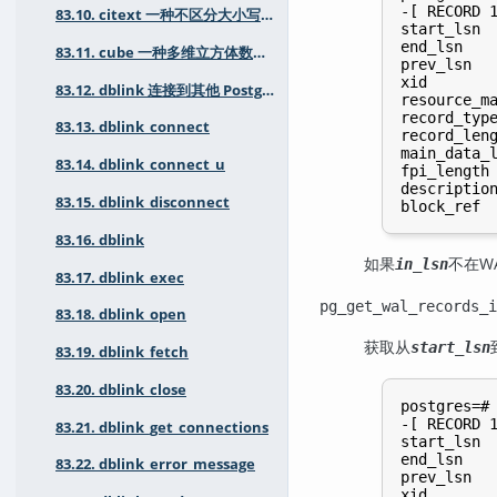
-[ RECORD 1
83.10. citext 一种不区分大小写的字符字符串类型
start_lsn  
end_lsn    
83.11. cube 一种多维立方体数据类型
prev_lsn   
xid        
83.12. dblink 连接到其他 PostgreSQL 数据库
resource_ma
record_type
83.13. dblink_connect
record_leng
main_data_l
83.14. dblink_connect_u
fpi_length 
description
83.15. dblink_disconnect
83.16. dblink
如果
不在W
in_lsn
83.17. dblink_exec
pg_get_wal_records_
83.18. dblink_open
获取从
start_lsn
83.19. dblink_fetch
83.20. dblink_close
postgres=# 
-[ RECORD 1
83.21. dblink_get_connections
start_lsn  
end_lsn    
83.22. dblink_error_message
prev_lsn   
xid        