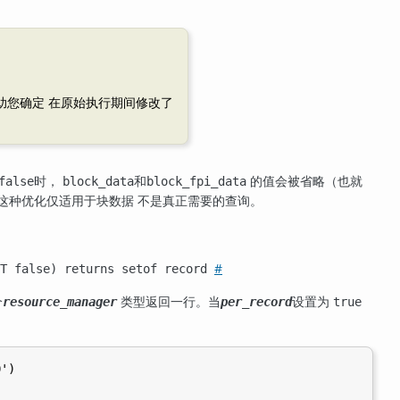
助您确定 在原始执行期间修改了
时，
和
的值会被省略（也就
false
block_data
block_fpi_data
这种优化仅适用于块数据 不是真正需要的查询。
#
LT false) returns setof record
个
类型返回一行。当
设置为
resource_manager
per_record
true
')
