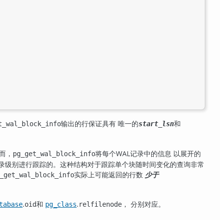
输出的行保证具有 唯一的
和
t_wal_block_info
start_lsn
而，
将每个WAL记录中的信息 以展开的
pg_get_wal_block_info
记录级别进行跟踪的。这种结构对于跟踪单个块随时间变化的查询非常
实际上可能返回的行数
少于
_get_wal_block_info
.
和
.
， 分别对应。
tabase
oid
pg_class
relfilenode