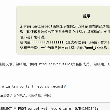
提示
所有
函数显示在特定 LSN 范围内的记录信
pg_walinspect
数（即使该参数超出了服务器当前 的 LSN）是宽松的。使
值不会引发错误。
提供值
（最大有效
值）作为
FFFFFFFF/FFFFFFFF
pg_lsn
e
这相当于提供一个与服务器当前 LSN 匹配的
参数
end_lsn
使用仅限于超级用户和
角色的成员。 超级用户
pg_read_server_files
#
fo(in_lsn pg_lsn) returns record
参数之后的WAL记录信息。例如：
sn
SELECT * FROM pg_get_wal_record_info('0/E419E28');
