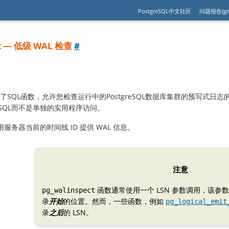
PostgreSQL中文社区
问题报告(git
ect — 低级 WAL 检查
#
了SQL函数，允许您检查运行中的
PostgreSQL
数据库集群的预写式日志
SQL而不是单独的实用程序访问。
务器当前的时间线 ID 提供 WAL 信息。
注意
函数通常使用一个 LSN 参数调用，该参数
pg_walinspect
录
开始
的位置。然而，一些函数，例如
pg_logical_emit
录
之后
的 LSN。