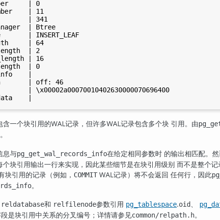
er     | 0

ber    | 11

       | 341

nager  | Btree

       | INSERT_LEAF

th     | 64

ength  | 2

length | 16

ength  | 0

nfo    |

       | off: 46

       | \x00002a00070010402630000070696400

含一个块引用的WAL记录，但许多WAL记录包含多个块 引用。由
pg_ge
。
信息与
在给定相同参数时 的输出相匹配。然
pg_get_wal_records_info
每个块引用输出一行来实现，因此某些细节是在块引用级别 而不是整个
没有块引用的记录（例如，
WAL记录）将不会返回 任何行，因此
COMMIT
pg
。
rds_info
、
和
参数引用
.
、
reldatabase
relfilenode
pg_tablespace
oid
pg_da
段是块引用中关系的分叉编号；详情请参见
。
common/relpath.h