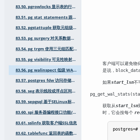
83.50. pgrowlocks 显示表的行锁定信息
83.51. pg_stat_statements 跟踪 SQL 规划和执行的统计信息
83.52. pgstattuple 获取元组级别的统计信息
83.53. pg_surgery 对关系数据执行低级操作
83.54. pg_trgm 使用三元组匹配支持文本相似性
83.55. pg_visibility 可见性映射信息和工具
客户端可以避免物
是说，
83.56. pg_walinspect 低级 WAL 检查
block_dat
83.57. postgres_fdw 访问存储在外部PostgreSQL 服务器中的数据
如果
不
start_lsn
83.58. seg 表示线段或浮点区间的数据类型
pg_get_wal_stats(st
83.59. sepgsql 基于SELinux标签的强制访问控制（MAC）安全模块
获取从
start_lsn
时，它会按每个
83.60. spi 服务器编程接口功能/示例
re
83.61. sslinfo 获取客户端SSL信息
postgres=# 
83.62. tablefunc 返回表的函数（crosstab及其他）
           
           