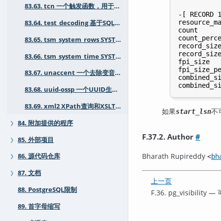
83.63. tcn 一个触发函数，用于通知监听者表内容的更改
           
-[ RECORD 1
resource_ma
83.64. test_decoding 基于SQL的WAL逻辑解码测试/示例模块
count      
count_perce
83.65. tsm_system_rows SYSTEM_ROWS采样方法用于TABLESAMPLE
record_size
record_size
83.66. tsm_system_time SYSTEM_TIME采样方法用于TABLESAMPLE
fpi_size   
fpi_size_pe
83.67. unaccent 一个去除变音符号的文本搜索字典
combined_si
83.68. uuid-ossp 一个UUID生成器
83.69. xml2 XPath查询和XSLT功能
如果
不
start_lsn
84. 附加提供的程序
❯
F.37.2. Author
#
85. 外部项目
❯
Bharath Rupireddy
86. 源代码仓库
<
bh
❯
87. 文档
❯
上一页
88. PostgreSQL限制
F.36. pg_visibil
89. 首字母缩写