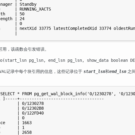
nager | Standby

      | RUNNING_XACTS

th    | 50

ength | 24

      | 0

      | nextXid 33775 latestCompletedXid 33774 oldestRun
可用，该函数会引发错误。
o(start_lsn pg_lsn, end_lsn pg_lsn, show_data boolean DE
WAL记录中每个块引用的信息，这些记录位于
和
之间
start_lsn
end_lsn
SELECT * FROM pg_get_wal_block_info('0/1230278', '0/1230
 ]-----+-----------------------------------

       | 0/1230278

       | 0/12302B8

       | 0/122FD40

       | 0

ce     | 1663

       | 1

       | 2658
