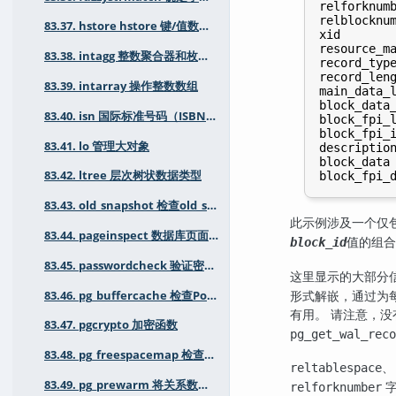
relforknumb
relblocknum
83.37. hstore hstore 键/值数据类型
xid        
resource_ma
83.38. intagg 整数聚合器和枚举器
record_type
record_leng
83.39. intarray 操作整数数组
main_data_l
block_data_
83.40. isn 国际标准号码（ISBN、EAN、UPC等）的数据类型
block_fpi_l
block_fpi_i
83.41. lo 管理大对象
description
block_data 
83.42. ltree 层次树状数据类型
83.43. old_snapshot 检查old_snapshot_threshold状态
此示例涉及一个仅包
83.44. pageinspect 数据库页面的低级检查
值的组合
block_id
83.45. passwordcheck 验证密码强度
这里显示的大部分
形式解嵌，通过为
83.46. pg_buffercache 检查PostgreSQL 缓冲区缓存状态
有用。 请注意，
83.47. pgcrypto 加密函数
pg_get_wal_reco
83.48. pg_freespacemap 检查空闲空间映射
reltablespace
83.49. pg_prewarm 将关系数据预加载到缓冲区缓存中
字
relforknumber