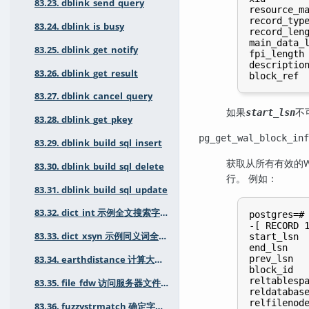
83.23. dblink_send_query
resource_ma
record_type
83.24. dblink_is_busy
record_leng
main_data_l
83.25. dblink_get_notify
fpi_length 
description
83.26. dblink_get_result
83.27. dblink_cancel_query
如果
不
start_lsn
83.28. dblink_get_pkey
pg_get_wal_block_inf
83.29. dblink_build_sql_insert
获取从所有有效的
83.30. dblink_build_sql_delete
行。 例如：
83.31. dblink_build_sql_update
83.32. dict_int 示例全文搜索字典用于整数
postgres=# 
-[ RECORD 1
83.33. dict_xsyn 示例同义词全文搜索字典
start_lsn  
end_lsn    
prev_lsn   
83.34. earthdistance 计算大圆距离
block_id   
reltablespa
83.35. file_fdw 访问服务器文件系统中的数据文件
reldatabase
relfilenode
83.36. fuzzystrmatch 确定字符串相似性和距离