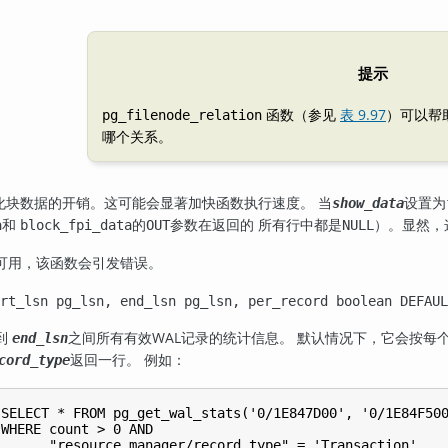
提示
函数（参见
表 9.97
）可以帮
pg_filenode_relation
哪个关系。
化块数据的开销。这可能会显著加快函数执行速度。 当
设置为
show_data
和
的
参数在返回的 所有行中都是
）。显然，
a
block_fpi_data
OUT
NULL
可用，该函数会引发错误。
art_lsn pg_lsn, end_lsn pg_lsn, per_record boolean DEFAU
到
之间所有有效WAL记录的统计信息。 默认情况下，它会按每
end_lsn
返回一行。 例如：
cord_type
SELECT * FROM pg_get_wal_stats('0/1E847D00', '0/1E84F500
WHERE count > 0 AND

      "resource_manager/record_type" = 'Transaction'
