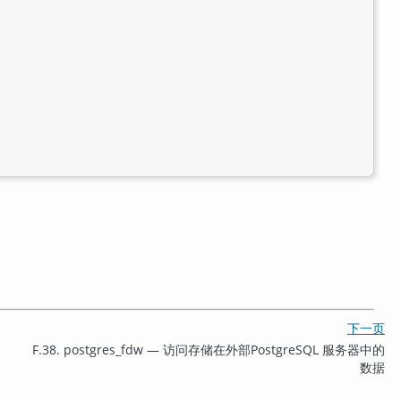
下一页
F.38. postgres_fdw — 访问存储在外部
PostgreSQL
服务器中的
数据