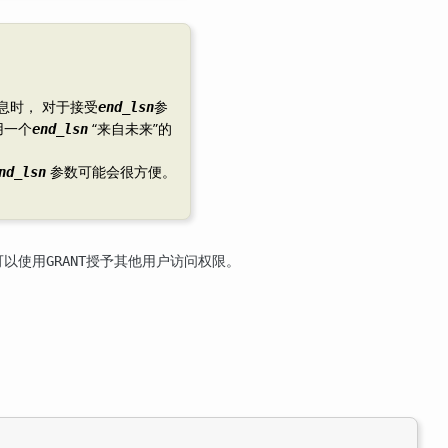
息时， 对于接受
参
end_lsn
用一个
“
来自未来
”
的
end_lsn
参数可能会很方便。
nd_lsn
。
可以使用
授予其他用户访问权限。
GRANT