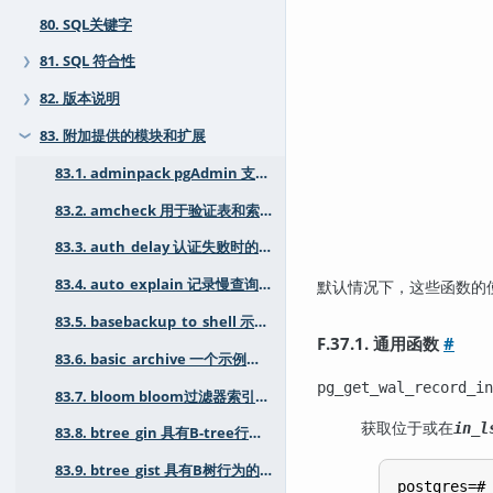
80. SQL关键字
81. SQL 符合性
❯
82. 版本说明
❯
83. 附加提供的模块和扩展
❯
83.1. adminpack pgAdmin 支持工具包
83.2. amcheck 用于验证表和索引一致性的工具
83.3. auth_delay 认证失败时的暂停
83.4. auto_explain 记录慢查询的执行计划
默认情况下，这些函数的
83.5. basebackup_to_shell 示例 "shell" pg_basebackup 模块
F.37.1. 通用函数
#
83.6. basic_archive 一个示例WAL归档模块
pg_get_wal_record_in
83.7. bloom bloom过滤器索引访问方法
获取位于或在
in_l
83.8. btree_gin 具有B-tree行为的GIN操作符类
83.9. btree_gist 具有B树行为的GiST操作符类
postgres=# 