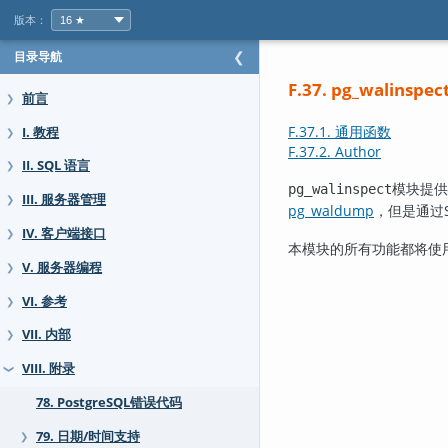
版本：
目录导航
❮
F.37. pg_walinsp
前言
❯
F.37.1. 通用函数
I. 教程
❯
F.37.2. Author
II. SQL 语言
❯
模块提供
pg_walinspect
III. 服务器管理
❯
pg_waldump
，但是通过
IV. 客户端接口
❯
本模块的所有功能都将使用服
V. 服务器编程
❯
VI. 参考
❯
VII. 内部
❯
VIII. 附录
❯
78. PostgreSQL错误代码
79. 日期/时间支持
❯