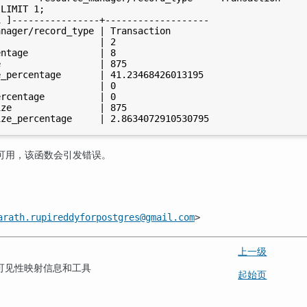
LIMIT 1;

 ]----------------+-------------------

nager/record_type | Transaction

                  | 2

ntage             | 8

                  | 875

_percentage       | 41.23468426013195

                  | 0

rcentage          | 0

ze                | 875

可用，该函数会引发错误。
arath.rupireddyforpostgres@gmail.com
>
上一级
ity — 可见性映射信息和工具
起始页