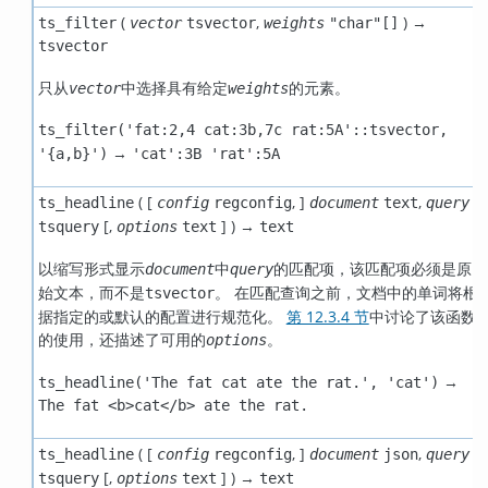
(
,
) →
ts_filter
vector
tsvector
weights
"char"[]
tsvector
只从
中选择具有给定
的元素。
vector
weights
ts_filter('fat:2,4 cat:3b,7c rat:5A'::tsvector,
→
'{a,b}')
'cat':3B 'rat':5A
( [
,
]
,
ts_headline
config
regconfig
document
text
query
[
,
] ) →
tsquery
options
text
text
以缩写形式显示
中
的匹配项，该匹配项必须是原
document
query
始文本，而不是
。 在匹配查询之前，文档中的单词将根
tsvector
据指定的或默认的配置进行规范化。
第 12.3.4 节
中讨论了该函数
的使用，还描述了可用的
。
options
→
ts_headline('The fat cat ate the rat.', 'cat')
The fat <b>cat</b> ate the rat.
( [
,
]
,
ts_headline
config
regconfig
document
json
query
[
,
] ) →
tsquery
options
text
text