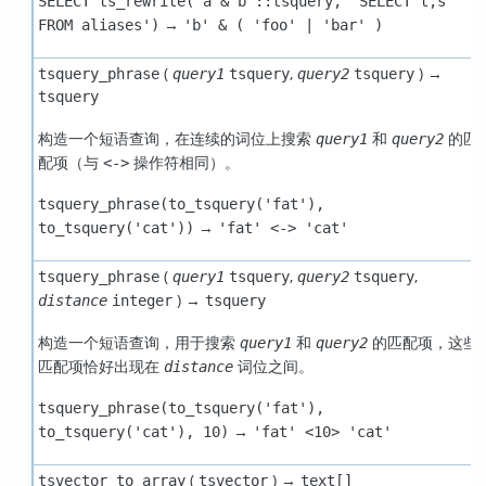
SELECT ts_rewrite('a & b'::tsquery, 'SELECT t,s
→
FROM aliases')
'b' & ( 'foo' | 'bar' )
(
,
) →
tsquery_phrase
query1
tsquery
query2
tsquery
tsquery
构造一个短语查询，在连续的词位上搜索
和
的匹
query1
query2
配项（与
操作符相同）。
<->
tsquery_phrase(to_tsquery('fat'),
→
to_tsquery('cat'))
'fat' <-> 'cat'
(
,
,
tsquery_phrase
query1
tsquery
query2
tsquery
) →
distance
integer
tsquery
构造一个短语查询，用于搜索
和
的匹配项，这些
query1
query2
匹配项恰好出现在
词位之间。
distance
tsquery_phrase(to_tsquery('fat'),
→
to_tsquery('cat'), 10)
'fat' <10> 'cat'
(
) →
tsvector_to_array
tsvector
text[]