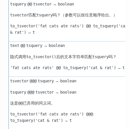
→
tsquery
@@
tsvector
boolean
匹配
吗？（参数可以按任意顺序给出。）
tsvector
tsquery
to_tsvector('fat cats ate rats') @@ to_tsquery('cat
→
& rat')
t
→
text
@@
tsquery
boolean
隐式调用
后的文本字符串匹配
吗？
to_tsvector()
tsquery
→
'fat cats ate rats' @@ to_tsquery('cat & rat')
t
→
tsvector
@@@
tsquery
boolean
→
tsquery
@@@
tsvector
boolean
这是
已弃用的同义词。
@@
to_tsvector('fat cats ate rats') @@@
→
to_tsquery('cat & rat')
t