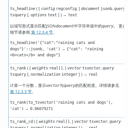
( [
,
]
,
ts_headline
config
regconfig
document
jsonb
query
[
,
] ) →
tsquery
options
text
text
以缩写形式显示匹配JSON
中字符串值中的
。 更多
document
query
细节请参阅
第 12.3.4 节
。
ts_headline('{"cat":"raining cats and
→
dogs"}'::jsonb, 'cat')
{"cat": "raining
<b>cats</b> and dogs"}
( [
,
]
,
ts_rank
weights
real[]
vector
tsvector
query
[
,
] ) →
tsquery
normalization
integer
real
计算一个分数，显示
与
的匹配程度。详情请参见
vector
query
第 12.3.3 节
。
ts_rank(to_tsvector('raining cats and dogs'),
→
'cat')
0.06079271
( [
,
]
,
ts_rank_cd
weights
real[]
vector
tsvector
query
[
,
] ) →
tsquery
normalization
integer
real