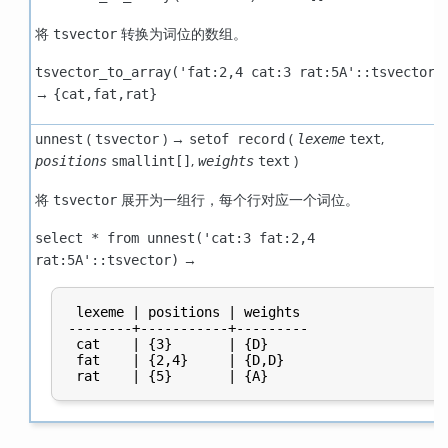
将
转换为词位的数组。
tsvector
tsvector_to_array('fat:2,4 cat:3 rat:5A'::tsvector)
→
{cat,fat,rat}
(
) →
(
,
unnest
tsvector
setof record
lexeme
text
,
)
positions
smallint[]
weights
text
将
展开为一组行，每个行对应一个词位。
tsvector
select * from unnest('cat:3 fat:2,4
→
rat:5A'::tsvector)
 lexeme | positions | weights

--------+-----------+---------

 cat    | {3}       | {D}

 fat    | {2,4}     | {D,D}
