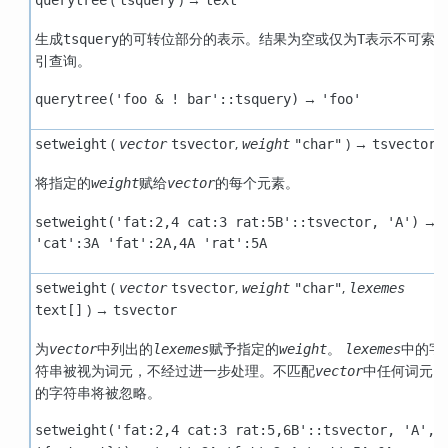
querytree
tsquery
text
生成
的可转位部分的表示。结果为空或仅为
表示不可索
tsquery
T
引查询。
→
querytree('foo & ! bar'::tsquery)
'foo'
(
,
) →
setweight
vector
tsvector
weight
"char"
tsvector
将指定的
赋给
的每个元素。
weight
vector
→
setweight('fat:2,4 cat:3 rat:5B'::tsvector, 'A')
'cat':3A 'fat':2A,4A 'rat':5A
(
,
,
setweight
vector
tsvector
weight
"char"
lexemes
) →
text[]
tsvector
为
中列出的
赋予指定的
。
中的字
vector
lexemes
weight
lexemes
符串被视为词元，不经过进一步处理。不匹配
中任何词元
vector
的字符串将被忽略。
setweight('fat:2,4 cat:3 rat:5,6B'::tsvector, 'A',